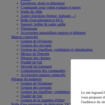
Enjoliveur, doigt et obturateur
Commande pour volets roulants et stores
Sortie de câble
Autres fonctions (liseuse, balisage,...)
Boîte d'encastrement et DCL
Support, boîtier & cadre saillie
Thermostat
Accessoires appareillage maison et bâtiment
Maison connectée
Gestion de l'éclairage
Gestion des ouvrants
Gestion du chauffage, ventilation et climatisation
Mesure de l'énergie
Pilotage des charges
Qualité de l'air
Sécurité du logement
Centralisation des commandes
Accessoires maison connectée
Pilotage du batiment
Gestion de l'éclairage
Gestion des ouvrants
Gestion du chauffage, ventilation et climatisation
Le site legrand.f
Qualité de l'air
vous proposer de
Gestion de la chambre d'hôtel
l'audience du sit
Boîte d'encastrement, de dérivation, DCL et boîte de sol