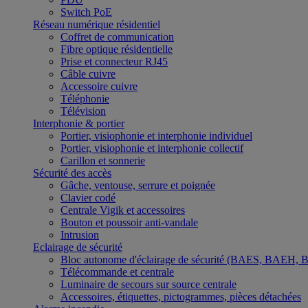
Switch PoE
Réseau numérique résidentiel
Coffret de communication
Fibre optique résidentielle
Prise et connecteur RJ45
Câble cuivre
Accessoire cuivre
Téléphonie
Télévision
Interphonie & portier
Portier, visiophonie et interphonie individuel
Portier, visiophonie et interphonie collectif
Carillon et sonnerie
Sécurité des accès
Gâche, ventouse, serrure et poignée
Clavier codé
Centrale Vigik et accessoires
Bouton et poussoir anti-vandale
Intrusion
Eclairage de sécurité
Bloc autonome d'éclairage de sécurité (BAES, BAEH,
Télécommande et centrale
Luminaire de secours sur source centrale
Accessoires, étiquettes, pictogrammes, pièces détachées