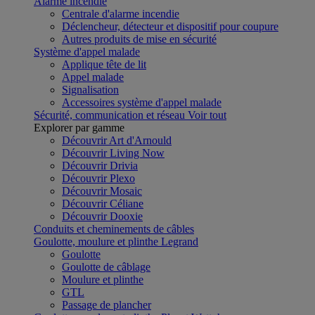
Alarme incendie
Centrale d'alarme incendie
Déclencheur, détecteur et dispositif pour coupure
Autres produits de mise en sécurité
Système d'appel malade
Applique tête de lit
Appel malade
Signalisation
Accessoires système d'appel malade
Sécurité, communication et réseau
Voir tout
Explorer par gamme
Découvrir Art d'Arnould
Découvrir Living Now
Découvrir Drivia
Découvrir Plexo
Découvrir Mosaic
Découvrir Céliane
Découvrir Dooxie
Conduits et cheminements de câbles
Goulotte, moulure et plinthe Legrand
Goulotte
Goulotte de câblage
Moulure et plinthe
GTL
Passage de plancher