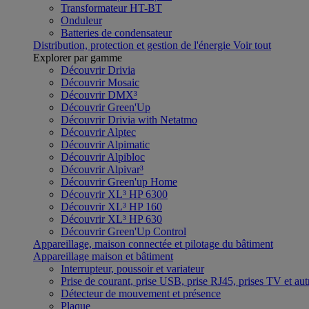
Transformateur HT-BT
Onduleur
Batteries de condensateur
Distribution, protection et gestion de l'énergie
Voir tout
Explorer par gamme
Découvrir Drivia
Découvrir Mosaic
Découvrir DMX³
Découvrir Green'Up
Découvrir Drivia with Netatmo
Découvrir Alptec
Découvrir Alpimatic
Découvrir Alpibloc
Découvrir Alpivar³
Découvrir Green'up Home
Découvrir XL³ HP 6300
Découvrir XL³ HP 160
Découvrir XL³ HP 630
Découvrir Green'Up Control
Appareillage, maison connectée et pilotage du bâtiment
Appareillage maison et bâtiment
Interrupteur, poussoir et variateur
Prise de courant, prise USB, prise RJ45, prises TV et aut
Détecteur de mouvement et présence
Plaque