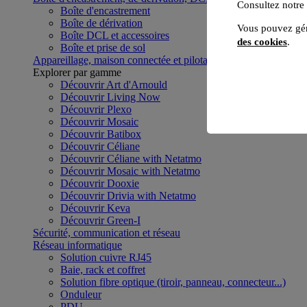
Consultez notre
Boîte d'encastrement
Boîte de dérivation
Vous pouvez gér
Boîte DCL et accessoires
des cookies
.
Boîte et prise de sol
Appareillage, maison connectée et pilotage du bâtiment
Voir to
Explorer par gamme
Découvrir Art d'Arnould
Découvrir Living Now
Découvrir Plexo
Découvrir Mosaic
Découvrir Batibox
Découvrir Céliane
Découvrir Céliane with Netatmo
Découvrir Mosaic with Netatmo
Découvrir Dooxie
Découvrir Drivia with Netatmo
Découvrir Keva
Découvrir Green-I
Sécurité, communication et réseau
Réseau informatique
Solution cuivre RJ45
Baie, rack et coffret
Solution fibre optique (tiroir, panneau, connecteur...)
Onduleur
PDU