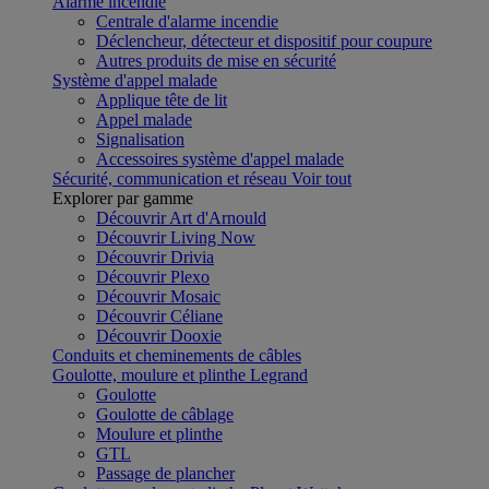
Alarme incendie
Centrale d'alarme incendie
Déclencheur, détecteur et dispositif pour coupure
Autres produits de mise en sécurité
Système d'appel malade
Applique tête de lit
Appel malade
Signalisation
Accessoires système d'appel malade
Sécurité, communication et réseau
Voir tout
Explorer par gamme
Découvrir Art d'Arnould
Découvrir Living Now
Découvrir Drivia
Découvrir Plexo
Découvrir Mosaic
Découvrir Céliane
Découvrir Dooxie
Conduits et cheminements de câbles
Goulotte, moulure et plinthe Legrand
Goulotte
Goulotte de câblage
Moulure et plinthe
GTL
Passage de plancher