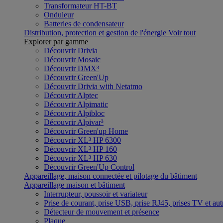
Transformateur HT-BT
Onduleur
Batteries de condensateur
Distribution, protection et gestion de l'énergie
Voir tout
Explorer par gamme
Découvrir Drivia
Découvrir Mosaic
Découvrir DMX³
Découvrir Green'Up
Découvrir Drivia with Netatmo
Découvrir Alptec
Découvrir Alpimatic
Découvrir Alpibloc
Découvrir Alpivar³
Découvrir Green'up Home
Découvrir XL³ HP 6300
Découvrir XL³ HP 160
Découvrir XL³ HP 630
Découvrir Green'Up Control
Appareillage, maison connectée et pilotage du bâtiment
Appareillage maison et bâtiment
Interrupteur, poussoir et variateur
Prise de courant, prise USB, prise RJ45, prises TV et aut
Détecteur de mouvement et présence
Plaque