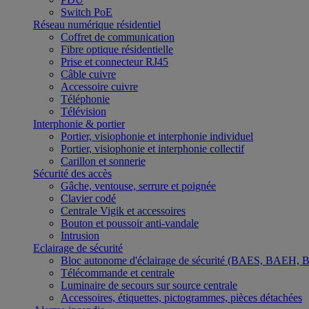
Switch PoE
Réseau numérique résidentiel
Coffret de communication
Fibre optique résidentielle
Prise et connecteur RJ45
Câble cuivre
Accessoire cuivre
Téléphonie
Télévision
Interphonie & portier
Portier, visiophonie et interphonie individuel
Portier, visiophonie et interphonie collectif
Carillon et sonnerie
Sécurité des accès
Gâche, ventouse, serrure et poignée
Clavier codé
Centrale Vigik et accessoires
Bouton et poussoir anti-vandale
Intrusion
Eclairage de sécurité
Bloc autonome d'éclairage de sécurité (BAES, BAEH,
Télécommande et centrale
Luminaire de secours sur source centrale
Accessoires, étiquettes, pictogrammes, pièces détachées