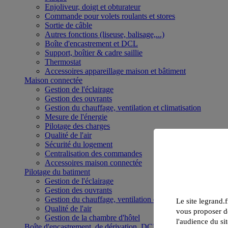
Enjoliveur, doigt et obturateur
Commande pour volets roulants et stores
Sortie de câble
Autres fonctions (liseuse, balisage,...)
Boîte d'encastrement et DCL
Support, boîtier & cadre saillie
Thermostat
Accessoires appareillage maison et bâtiment
Maison connectée
Gestion de l'éclairage
Gestion des ouvrants
Gestion du chauffage, ventilation et climatisation
Mesure de l'énergie
Pilotage des charges
Qualité de l'air
Sécurité du logement
Centralisation des commandes
Accessoires maison connectée
Pilotage du batiment
Gestion de l'éclairage
Gestion des ouvrants
Gestion du chauffage, ventilation et climatisation
Le site legrand.f
Qualité de l'air
vous proposer de
Gestion de la chambre d'hôtel
l'audience du sit
Boîte d'encastrement, de dérivation, DCL et boîte de sol