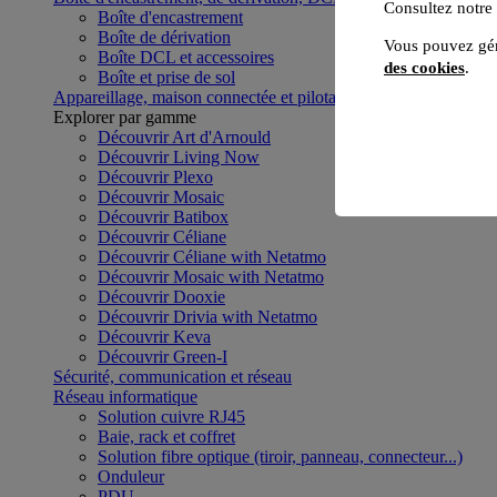
Consultez notre
Boîte d'encastrement
Boîte de dérivation
Vous pouvez gér
Boîte DCL et accessoires
des cookies
.
Boîte et prise de sol
Appareillage, maison connectée et pilotage du bâtiment
Voir to
Explorer par gamme
Découvrir Art d'Arnould
Découvrir Living Now
Découvrir Plexo
Découvrir Mosaic
Découvrir Batibox
Découvrir Céliane
Découvrir Céliane with Netatmo
Découvrir Mosaic with Netatmo
Découvrir Dooxie
Découvrir Drivia with Netatmo
Découvrir Keva
Découvrir Green-I
Sécurité, communication et réseau
Réseau informatique
Solution cuivre RJ45
Baie, rack et coffret
Solution fibre optique (tiroir, panneau, connecteur...)
Onduleur
PDU