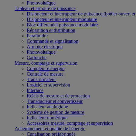
Photovoltaïque
Tableau et armoire de puissance
Disjoncteur et interrupteur de puissance (boîtier ouvert e
Disjoncteur et interrupteur modulaire
Bloc différentiel puissance modulaire
Répartition et distribution
Parafoudre
Commande et signalisation
Armoire électrique
Photovoltaïque
Cartouche
Mesure, comptage et supervision
Compteur d'énergie
Centrale de mesure
Transformateur
Logiciel et supervision
Interface
Relais de mesure et de protection
Transducteur et convertisseur
Indicateur analogique
Système de gestion de mesure
Indicateur numérique
Accessoires mesure, comptage et supervision
Acheminement et qualité de l'énergie
Canalisation préfabriquée