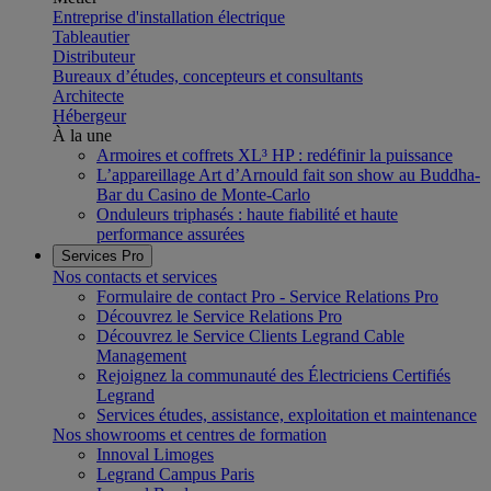
Entreprise d'installation électrique
Tableautier
Distributeur
Bureaux d’études, concepteurs et consultants
Architecte
Hébergeur
À la une
Armoires et coffrets XL³ HP : redéfinir la puissance
L’appareillage Art d’Arnould fait son show au Buddha-
Bar du Casino de Monte-Carlo
Onduleurs triphasés : haute fiabilité et haute
performance assurées
Services Pro
Nos contacts et services
Formulaire de contact Pro - Service Relations Pro
Découvrez le Service Relations Pro
Découvrez le Service Clients Legrand Cable
Management
Rejoignez la communauté des Électriciens Certifiés
Legrand
Services études, assistance, exploitation et maintenance
Nos showrooms et centres de formation
Innoval Limoges
Legrand Campus Paris