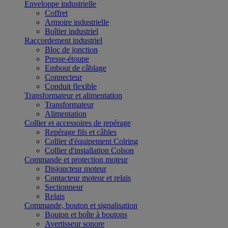
Enveloppe industrielle
Coffret
Armoire industrielle
Boîtier industriel
Raccordement industriel
Bloc de jonction
Presse-étoupe
Embout de câblage
Connecteur
Conduit flexible
Transformateur et alimentation
Transformateur
Alimentation
Collier et accessoires de repérage
Repérage fils et câbles
Collier d'équipement Colring
Collier d'installation Colson
Commande et protection moteur
Disjoncteur moteur
Contacteur moteur et relais
Sectionneur
Relais
Commande, bouton et signalisation
Bouton et boîte à boutons
Avertisseur sonore