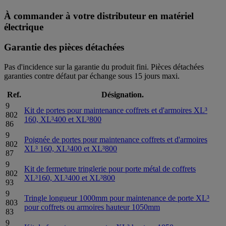
À commander à votre distributeur en matériel
électrique
Garantie des pièces détachées
Pas d'incidence sur la garantie du produit fini. Pièces détachées
garanties contre défaut par échange sous 15 jours maxi.
Ref.
Désignation.
9
Kit de portes pour maintenance coffrets et d'armoires XL³
802
160, XL³400 et XL³800
86
9
Poignée de portes pour maintenance coffrets et d'armoires
802
XL³ 160, XL³400 et XL³800
87
9
Kit de fermeture tringlerie pour porte métal de coffrets
802
XL³160, XL³400 et XL³800
93
9
Tringle longueur 1000mm pour maintenance de porte XL³
803
pour coffrets ou armoires hauteur 1050mm
83
9