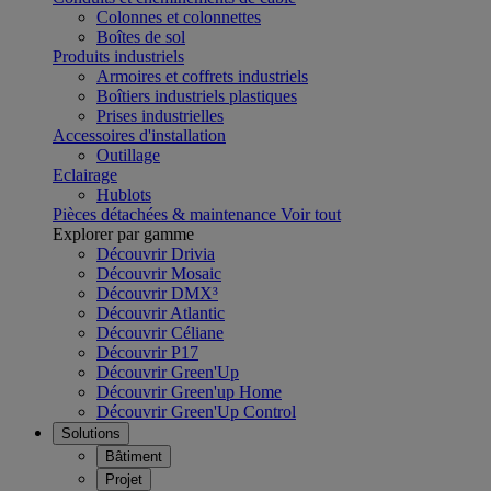
Colonnes et colonnettes
Boîtes de sol
Produits industriels
Armoires et coffrets industriels
Boîtiers industriels plastiques
Prises industrielles
Accessoires d'installation
Outillage
Eclairage
Hublots
Pièces détachées & maintenance
Voir tout
Explorer par gamme
Découvrir Drivia
Découvrir Mosaic
Découvrir DMX³
Découvrir Atlantic
Découvrir Céliane
Découvrir P17
Découvrir Green'Up
Découvrir Green'up Home
Découvrir Green'Up Control
Solutions
Bâtiment
Projet