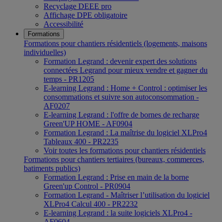
Recyclage DEEE pro
Affichage DPE obligatoire
Accessibilité
Formations
Formations pour chantiers résidentiels (logements, maisons
individuelles)
Formation Legrand : devenir expert des solutions
connectées Legrand pour mieux vendre et gagner du
temps - PR1205
E-learning Legrand : Home + Control : optimiser les
consommations et suivre son autoconsommation -
AF0207
E-learning Legrand : l'offre de bornes de recharge
Green'UP HOME - AF0904
Formation Legrand : La maîtrise du logiciel XLPro4
Tableaux 400 - PR2235
Voir toutes les formations pour chantiers résidentiels
Formations pour chantiers tertiaires (bureaux, commerces,
batiments publics)
Formation Legrand : Prise en main de la borne
Green'up Control - PR0904
Formation Legrand - Maîtriser l’utilisation du logiciel
XLPro4 Calcul 400 - PR2232
E-learning Legrand : la suite logiciels XLPro4 -
AF0604