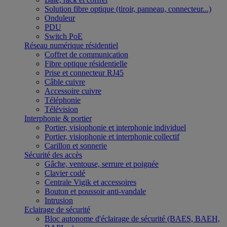
Solution fibre optique (tiroir, panneau, connecteur...)
Onduleur
PDU
Switch PoE
Réseau numérique résidentiel
Coffret de communication
Fibre optique résidentielle
Prise et connecteur RJ45
Câble cuivre
Accessoire cuivre
Téléphonie
Télévision
Interphonie & portier
Portier, visiophonie et interphonie individuel
Portier, visiophonie et interphonie collectif
Carillon et sonnerie
Sécurité des accès
Gâche, ventouse, serrure et poignée
Clavier codé
Centrale Vigik et accessoires
Bouton et poussoir anti-vandale
Intrusion
Eclairage de sécurité
Bloc autonome d'éclairage de sécurité (BAES, BAEH,