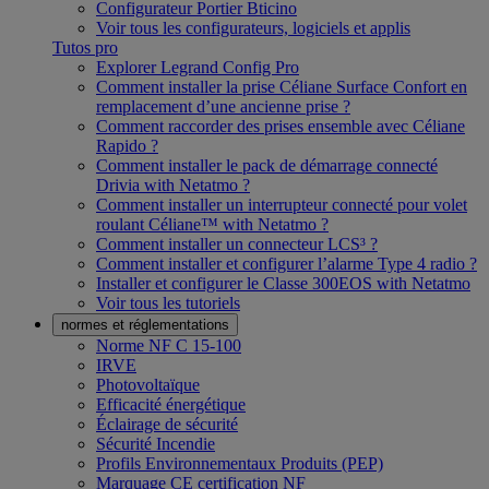
Configurateur Portier Bticino
Voir tous les configurateurs, logiciels et applis
Tutos pro
Explorer Legrand Config Pro
Comment installer la prise Céliane Surface Confort en
remplacement d’une ancienne prise ?
Comment raccorder des prises ensemble avec Céliane
Rapido ?
Comment installer le pack de démarrage connecté
Drivia with Netatmo ?
Comment installer un interrupteur connecté pour volet
roulant Céliane™ with Netatmo ?
Comment installer un connecteur LCS³ ?
Comment installer et configurer l’alarme Type 4 radio ?
Installer et configurer le Classe 300EOS with Netatmo
Voir tous les tutoriels
normes et réglementations
Norme NF C 15-100
IRVE
Photovoltaïque
Efficacité énergétique
Éclairage de sécurité
Sécurité Incendie
Profils Environnementaux Produits (PEP)
Marquage CE certification NF