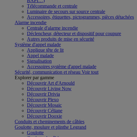
BAPI…)
Télécommande et centrale
Luminaire de secours sur source centrale
Accessoires, étiquettes, pictogrammes, pièces détachées
Alarme incendie
Centrale d'alarme incendie
Déclencheur, détecteur et dispositif pour coupure
Autres produits de mise en sécurité
Système d'appel malade
Applique tête de lit
Appel malade
Signalisation
Accessoires système d'appel malade
Sécurité, communication et réseau
Voir tout
Explorer par gamme
Découvrir Art d'Arnould
Découvrir Living Now
Découvrir Drivia
Découvrir Plexo
Découvrir Mosaic
Découvrir Céliane
Découvrir Dooxie
Conduits et cheminements de câbles
Goulotte, moulure et plinthe Legrand
Goulotte