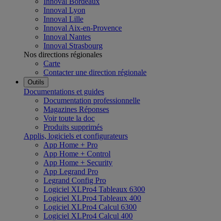
Innoval Bordeaux
Innoval Lyon
Innoval Lille
Innoval Aix-en-Provence
Innoval Nantes
Innoval Strasbourg
Nos directions régionales
Carte
Contacter une direction régionale
Outils
Documentations et guides
Documentation professionnelle
Magazines Réponses
Voir toute la doc
Produits supprimés
Applis, logiciels et configurateurs
App Home + Pro
App Home + Control
App Home + Security
App Legrand Pro
Legrand Config Pro
Logiciel XLPro4 Tableaux 6300
Logiciel XLPro4 Tableaux 400
Logiciel XLPro4 Calcul 6300
Logiciel XLPro4 Calcul 400