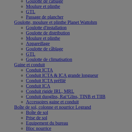
Goulotte de câblage
Moulure et plinthe
GTL
Passage de plancher
Goulotte, moulure et plinthe Planet Wattohm
Goulotte d'installation
Goulotte de distribution
Moulure et plinthe
Appareillage
Goulotte de câblage
GTL
Goulotte de climatisation
Gaine et conduit
Conduit ICTA
Conduit ICTA & ICA grande longueur
Conduit ICTA préfilé
Conduit ICA
Conduit rigide IRL, MRL
Conduit duogliss, Rai’Gliss, TINB et TIIB
Accessoires gaine et conduit
Boîte de sol, colonne et nourrice Legrand
Boîte de sol
Prise de sol
Equipement du bureau
Bloc nourrice