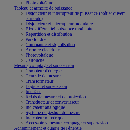
Photovoltaïque
Tableau et armoire de puissance
Disjoncteur et interrupteur de puissance (boîtier ouvert
et moulé)
Disjoncteur et interrupteur modulaire
Bloc différentiel puissance modulaire
Répartition et distribution
Parafoudre
Commande et signalisation
Armoire électrique
Photovoltaïque
Cartouche
Mesure, comptage et supervision
Compteur d'énergie
Centrale de mesure
Transformateur
Logiciel et supervision
Interface
Relais de mesure et de protection
Transducteur et convertisseur
Indicateur analogique
Système de gestion de mesure
Indicateur numérique
Accessoires mesure, comptage et supervision
Acheminement et qualité de l'énergie