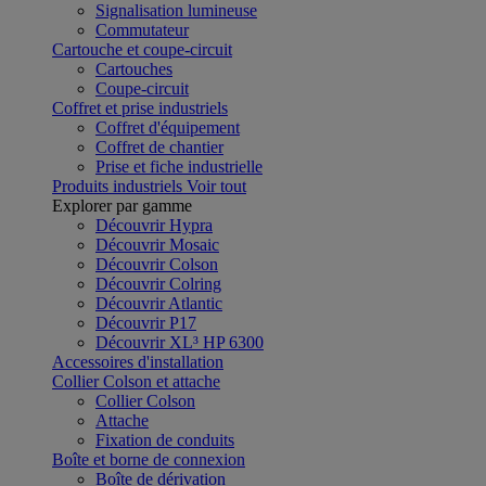
Signalisation lumineuse
Commutateur
Cartouche et coupe-circuit
Cartouches
Coupe-circuit
Coffret et prise industriels
Coffret d'équipement
Coffret de chantier
Prise et fiche industrielle
Produits industriels
Voir tout
Explorer par gamme
Découvrir Hypra
Découvrir Mosaic
Découvrir Colson
Découvrir Colring
Découvrir Atlantic
Découvrir P17
Découvrir XL³ HP 6300
Accessoires d'installation
Collier Colson et attache
Collier Colson
Attache
Fixation de conduits
Boîte et borne de connexion
Boîte de dérivation