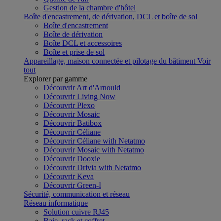
Gestion de la chambre d'hôtel
Boîte d'encastrement, de dérivation, DCL et boîte de sol
Boîte d'encastrement
Boîte de dérivation
Boîte DCL et accessoires
Boîte et prise de sol
Appareillage, maison connectée et pilotage du bâtiment
Voir
tout
Explorer par gamme
Découvrir Art d'Arnould
Découvrir Living Now
Découvrir Plexo
Découvrir Mosaic
Découvrir Batibox
Découvrir Céliane
Découvrir Céliane with Netatmo
Découvrir Mosaic with Netatmo
Découvrir Dooxie
Découvrir Drivia with Netatmo
Découvrir Keva
Découvrir Green-I
Sécurité, communication et réseau
Réseau informatique
Solution cuivre RJ45
Baie, rack et coffret