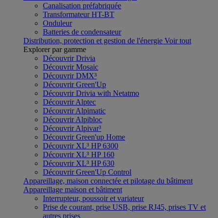
Canalisation préfabriquée
Transformateur HT-BT
Onduleur
Batteries de condensateur
Distribution, protection et gestion de l'énergie
Voir tout
Explorer par gamme
Découvrir Drivia
Découvrir Mosaic
Découvrir DMX³
Découvrir Green'Up
Découvrir Drivia with Netatmo
Découvrir Alptec
Découvrir Alpimatic
Découvrir Alpibloc
Découvrir Alpivar³
Découvrir Green'up Home
Découvrir XL³ HP 6300
Découvrir XL³ HP 160
Découvrir XL³ HP 630
Découvrir Green'Up Control
Appareillage, maison connectée et pilotage du bâtiment
Appareillage maison et bâtiment
Interrupteur, poussoir et variateur
Prise de courant, prise USB, prise RJ45, prises TV et
autres prises