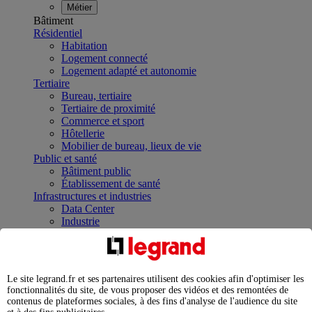
Métier
Bâtiment
Résidentiel
Habitation
Logement connecté
Logement adapté et autonomie
Tertiaire
Bureau, tertiaire
Tertiaire de proximité
Commerce et sport
Hôtellerie
Mobilier de bureau, lieux de vie
Public et santé
Bâtiment public
Établissement de santé
Infrastructures et industries
Data Center
Industrie
Infrastructures
À la une
Contrôler et planifier le fonctionnement des appareils
électriques avec le contacteur connecté
Le site legrand.fr et ses partenaires utilisent des cookies afin d'optimiser les
Répartir et optimiser son tableau électrique
fonctionnalités du site, de vous proposer des vidéos et des remontées de
Legrand Data Center Solutions : concentrer les
contenus de plateformes sociales, à des fins d'analyse de l'audience du site
expertises au service de vos performances