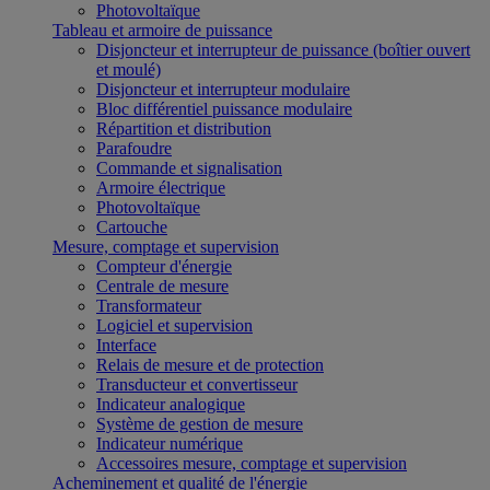
Photovoltaïque
Tableau et armoire de puissance
Disjoncteur et interrupteur de puissance (boîtier ouvert
et moulé)
Disjoncteur et interrupteur modulaire
Bloc différentiel puissance modulaire
Répartition et distribution
Parafoudre
Commande et signalisation
Armoire électrique
Photovoltaïque
Cartouche
Mesure, comptage et supervision
Compteur d'énergie
Centrale de mesure
Transformateur
Logiciel et supervision
Interface
Relais de mesure et de protection
Transducteur et convertisseur
Indicateur analogique
Système de gestion de mesure
Indicateur numérique
Accessoires mesure, comptage et supervision
Acheminement et qualité de l'énergie