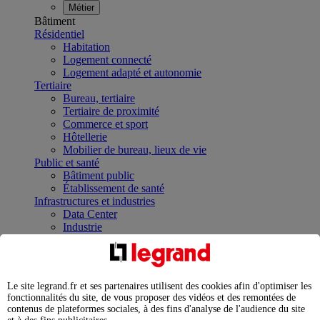
Métier
Bâtiment
Résidentiel
Habitation
Logement connecté
Logement adapté et autonomie
Tertiaire
Bureau, tertiaire
Tertiaire de proximité
Commerce et sport
Hôtellerie
Mobilier de bureau, lieux de vie
Public et santé
Bâtiment public
Établissement de santé
Infrastructures et industries
Data Center
Industrie
Infrastructures
À la une
Contrôler et planifier le fonctionnement des appareils
électriques avec le contacteur connecté
Le site legrand.fr et ses partenaires utilisent des cookies afin d'optimiser les
Répartir et optimiser son tableau électrique
fonctionnalités du site, de vous proposer des vidéos et des remontées de
Legrand Data Center Solutions : concentrer les
contenus de plateformes sociales, à des fins d'analyse de l'audience du site
expertises au service de vos performances