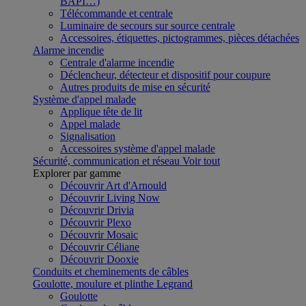
BAPI…)
Télécommande et centrale
Luminaire de secours sur source centrale
Accessoires, étiquettes, pictogrammes, pièces détachées
Alarme incendie
Centrale d'alarme incendie
Déclencheur, détecteur et dispositif pour coupure
Autres produits de mise en sécurité
Système d'appel malade
Applique tête de lit
Appel malade
Signalisation
Accessoires système d'appel malade
Sécurité, communication et réseau
Voir tout
Explorer par gamme
Découvrir Art d'Arnould
Découvrir Living Now
Découvrir Drivia
Découvrir Plexo
Découvrir Mosaic
Découvrir Céliane
Découvrir Dooxie
Conduits et cheminements de câbles
Goulotte, moulure et plinthe Legrand
Goulotte