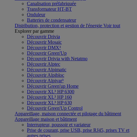
Canalisation préfabriquée
Transformateur HT-BT
Onduleur
Batteries de condensateur
Distribution, protection et gestion de l'énergie
Voir tout
Explorer par gamme
Découvrir Drivia
Découvrir Mosaic
Découvrir DMX³
Découvrir Green'Up
Découvrir Drivia with Netatmo
Découvrir Alptec
Découvrir Alpimatic
Découvrir Alpibloc
Découvrir Alpivar³
Découvrir Green'up Home
Découvrir XL³ HP 6300
Découvrir XL³ HP 160
Découvrir XL³ HP 630
Découvrir Green'Up Control
Appareillage, maison connectée et pilotage du bâtiment
Appareillage maison et bâtiment
Interrupteur, poussoir et variateur
Prise de courant, prise USB, prise RJ45, prises TV et
autres prises