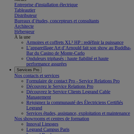
Entreprise d'installation électrique
Tableautier
Distributeur
Bureaux d’études, concepteurs et consultants
Architecte
Hébergeur
À la une
Armoires et coffrets XL³ HP : redéfinir la puissance
L’appareillage Art d’Arnould fait son show au Buddha-
Bar du Casino de Monte-Carlo
Onduleurs triphasés : haute fiabilité et haute
performance assurées
Services Pro
Nos contacts et services
Formulaire de contact Pro - Service Relations Pro
Découvrez le Service Relations Pro
Découvrez le Service Clients Legrand Cable
Management
Rejoignez la communauté des Électriciens Certifiés
Legrand
Services études, assistance, exploitation et maintenance
Nos showrooms et centres de formation
Innoval Limoges
Legrand Campus Paris