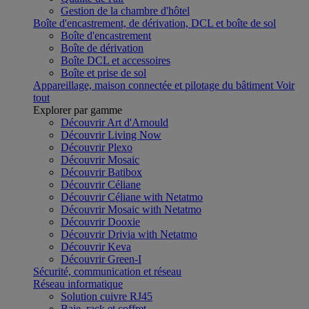
Gestion de la chambre d'hôtel
Boîte d'encastrement, de dérivation, DCL et boîte de sol
Boîte d'encastrement
Boîte de dérivation
Boîte DCL et accessoires
Boîte et prise de sol
Appareillage, maison connectée et pilotage du bâtiment
Voir
tout
Explorer par gamme
Découvrir Art d'Arnould
Découvrir Living Now
Découvrir Plexo
Découvrir Mosaic
Découvrir Batibox
Découvrir Céliane
Découvrir Céliane with Netatmo
Découvrir Mosaic with Netatmo
Découvrir Dooxie
Découvrir Drivia with Netatmo
Découvrir Keva
Découvrir Green-I
Sécurité, communication et réseau
Réseau informatique
Solution cuivre RJ45
Baie, rack et coffret