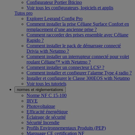
Configurateur Portier Bticino
Voir tous les configurateurs, logiciels et applis
Tutos pro
Explorer Legrand Config Pro
Comment installer la prise Céliane Surface Confort en
remplacement d’une ancienne prise ?
Comment raccorder des prises ensemble avec Céliane
Rapido ?
Comment installer le pack de démarrage connecté
Drivia with Netatmo ?
Comment installer un interrupteur connecté pour volet
roulant Céliane™ with Netatmo ?
Comment installer un connecteur LCS³ ?
Comment installer et configurer l’alarme Type 4 radio ?
Installer et configurer le Classe 300EOS with Netatmo
Voir tous les tutoriels
normes et réglementations
Norme NF C 15-100
IRVE
Photovoltaïque
Efficacité énergétique
Éclairage de sécurité
Sécurité Incendie
Profils Environnementaux Produits (PEP)
Marquage CE certification NF