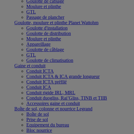
Goulotte de câblage
Moulure et plinthe
GTL
Passage de plancher
Goulotte, moulure et plinthe Planet Wattohm
Goulotte d'installation
Goulotte de distribution
Moulure et plinthe
Appareillage
Goulotte de câblage
GTL
Goulotte de climatisation
Gaine et conduit
Conduit ICTA
Conduit ICTA & ICA grande longueur
Conduit ICTA préfilé
Conduit ICA
Conduit rigide IRL, MRL
Conduit duogliss, Rai’Gliss, TINB et TIIB
Accessoires gaine et conduit
Boîte de sol, colonne et nourrice Legrand
Boîte de sol
Prise de sol
Equipement du bureau
Bloc nourrice