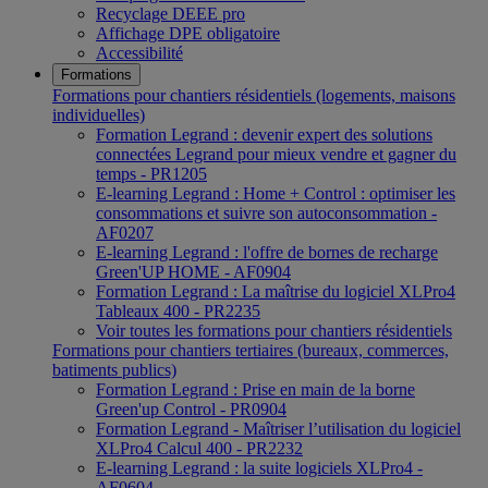
Recyclage DEEE pro
Affichage DPE obligatoire
Accessibilité
Formations
Formations pour chantiers résidentiels (logements, maisons
individuelles)
Formation Legrand : devenir expert des solutions
connectées Legrand pour mieux vendre et gagner du
temps - PR1205
E-learning Legrand : Home + Control : optimiser les
consommations et suivre son autoconsommation -
AF0207
E-learning Legrand : l'offre de bornes de recharge
Green'UP HOME - AF0904
Formation Legrand : La maîtrise du logiciel XLPro4
Tableaux 400 - PR2235
Voir toutes les formations pour chantiers résidentiels
Formations pour chantiers tertiaires (bureaux, commerces,
batiments publics)
Formation Legrand : Prise en main de la borne
Green'up Control - PR0904
Formation Legrand - Maîtriser l’utilisation du logiciel
XLPro4 Calcul 400 - PR2232
E-learning Legrand : la suite logiciels XLPro4 -
AF0604