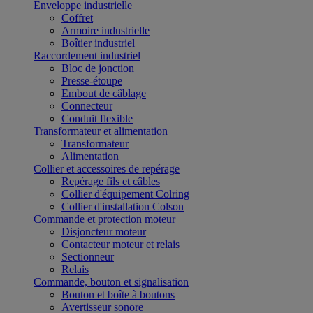
Enveloppe industrielle
Coffret
Armoire industrielle
Boîtier industriel
Raccordement industriel
Bloc de jonction
Presse-étoupe
Embout de câblage
Connecteur
Conduit flexible
Transformateur et alimentation
Transformateur
Alimentation
Collier et accessoires de repérage
Repérage fils et câbles
Collier d'équipement Colring
Collier d'installation Colson
Commande et protection moteur
Disjoncteur moteur
Contacteur moteur et relais
Sectionneur
Relais
Commande, bouton et signalisation
Bouton et boîte à boutons
Avertisseur sonore