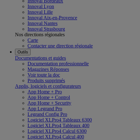
Innoval Bordeaux
Innoval Lyon
Innoval Lille
Innoval Aix-en-Provence
Innoval Nantes
Innoval Strasbourg
Nos directions régionales
Carte
Contacter une direction régionale
Outils
Documentations et guides
Documentation professionnelle
Magazines Réponses
Voir toute la doc
Produits supprimés
Applis, logiciels et configurateurs
App Home + Pro
App Home + Control
App Home + Security
App Legrand Pro
Legrand Config Pro
Logiciel XLPro4 Tableaux 6300
Logiciel XLPro4 Tableaux 400
Logiciel XLPro4 Calcul 6300
Logiciel XLPro4 Calcul 400