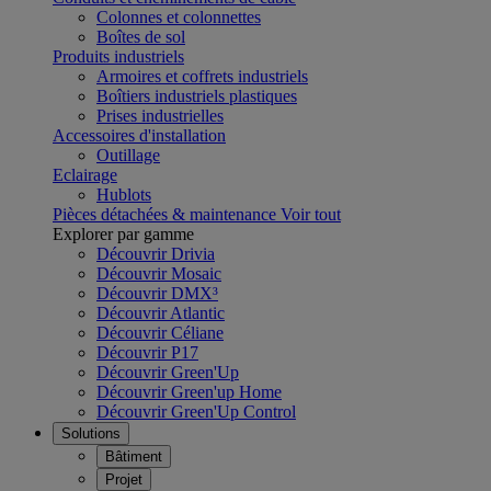
Colonnes et colonnettes
Boîtes de sol
Produits industriels
Armoires et coffrets industriels
Boîtiers industriels plastiques
Prises industrielles
Accessoires d'installation
Outillage
Eclairage
Hublots
Pièces détachées & maintenance
Voir tout
Explorer par gamme
Découvrir Drivia
Découvrir Mosaic
Découvrir DMX³
Découvrir Atlantic
Découvrir Céliane
Découvrir P17
Découvrir Green'Up
Découvrir Green'up Home
Découvrir Green'Up Control
Solutions
Bâtiment
Projet