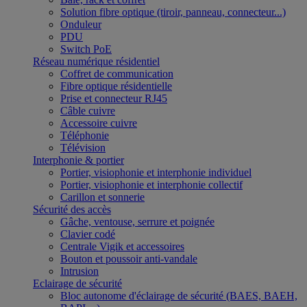
Solution fibre optique (tiroir, panneau, connecteur...)
Onduleur
PDU
Switch PoE
Réseau numérique résidentiel
Coffret de communication
Fibre optique résidentielle
Prise et connecteur RJ45
Câble cuivre
Accessoire cuivre
Téléphonie
Télévision
Interphonie & portier
Portier, visiophonie et interphonie individuel
Portier, visiophonie et interphonie collectif
Carillon et sonnerie
Sécurité des accès
Gâche, ventouse, serrure et poignée
Clavier codé
Centrale Vigik et accessoires
Bouton et poussoir anti-vandale
Intrusion
Eclairage de sécurité
Bloc autonome d'éclairage de sécurité (BAES, BAEH,