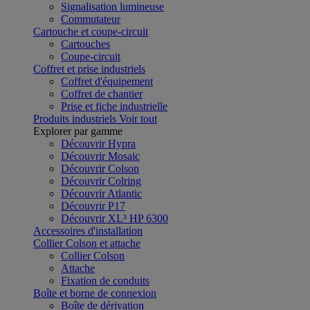
Signalisation lumineuse
Commutateur
Cartouche et coupe-circuit
Cartouches
Coupe-circuit
Coffret et prise industriels
Coffret d'équipement
Coffret de chantier
Prise et fiche industrielle
Produits industriels
Voir tout
Explorer par gamme
Découvrir Hypra
Découvrir Mosaic
Découvrir Colson
Découvrir Colring
Découvrir Atlantic
Découvrir P17
Découvrir XL³ HP 6300
Accessoires d'installation
Collier Colson et attache
Collier Colson
Attache
Fixation de conduits
Boîte et borne de connexion
Boîte de dérivation