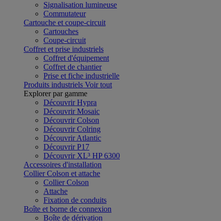
Signalisation lumineuse
Commutateur
Cartouche et coupe-circuit
Cartouches
Coupe-circuit
Coffret et prise industriels
Coffret d'équipement
Coffret de chantier
Prise et fiche industrielle
Produits industriels
Voir tout
Explorer par gamme
Découvrir Hypra
Découvrir Mosaic
Découvrir Colson
Découvrir Colring
Découvrir Atlantic
Découvrir P17
Découvrir XL³ HP 6300
Accessoires d'installation
Collier Colson et attache
Collier Colson
Attache
Fixation de conduits
Boîte et borne de connexion
Boîte de dérivation