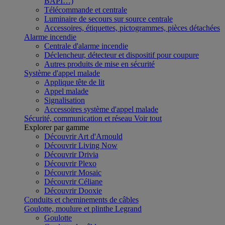
BAPI…)
Télécommande et centrale
Luminaire de secours sur source centrale
Accessoires, étiquettes, pictogrammes, pièces détachées
Alarme incendie
Centrale d'alarme incendie
Déclencheur, détecteur et dispositif pour coupure
Autres produits de mise en sécurité
Système d'appel malade
Applique tête de lit
Appel malade
Signalisation
Accessoires système d'appel malade
Sécurité, communication et réseau
Voir tout
Explorer par gamme
Découvrir Art d'Arnould
Découvrir Living Now
Découvrir Drivia
Découvrir Plexo
Découvrir Mosaic
Découvrir Céliane
Découvrir Dooxie
Conduits et cheminements de câbles
Goulotte, moulure et plinthe Legrand
Goulotte