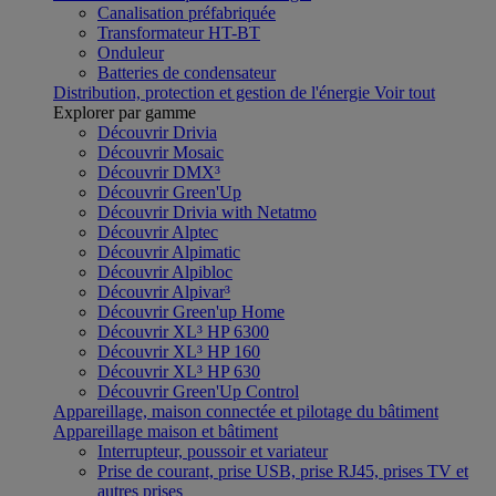
Canalisation préfabriquée
Transformateur HT-BT
Onduleur
Batteries de condensateur
Distribution, protection et gestion de l'énergie
Voir tout
Explorer par gamme
Découvrir Drivia
Découvrir Mosaic
Découvrir DMX³
Découvrir Green'Up
Découvrir Drivia with Netatmo
Découvrir Alptec
Découvrir Alpimatic
Découvrir Alpibloc
Découvrir Alpivar³
Découvrir Green'up Home
Découvrir XL³ HP 6300
Découvrir XL³ HP 160
Découvrir XL³ HP 630
Découvrir Green'Up Control
Appareillage, maison connectée et pilotage du bâtiment
Appareillage maison et bâtiment
Interrupteur, poussoir et variateur
Prise de courant, prise USB, prise RJ45, prises TV et
autres prises