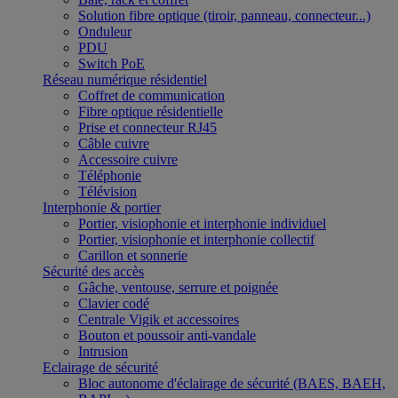
Solution fibre optique (tiroir, panneau, connecteur...)
Onduleur
PDU
Switch PoE
Réseau numérique résidentiel
Coffret de communication
Fibre optique résidentielle
Prise et connecteur RJ45
Câble cuivre
Accessoire cuivre
Téléphonie
Télévision
Interphonie & portier
Portier, visiophonie et interphonie individuel
Portier, visiophonie et interphonie collectif
Carillon et sonnerie
Sécurité des accès
Gâche, ventouse, serrure et poignée
Clavier codé
Centrale Vigik et accessoires
Bouton et poussoir anti-vandale
Intrusion
Eclairage de sécurité
Bloc autonome d'éclairage de sécurité (BAES, BAEH,