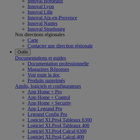
Innoval Bordeaux
Innoval Lyon
Innoval Lille
Innoval Aix-en-Provence
Innoval Nantes
Innoval Strasbourg
Nos directions régionales
Carte
Contacter une direction régionale
Outils
Documentations et guides
Documentation professionnelle
Magazines Réponses
Voir toute la doc
Produits supprimés
Applis, logiciels et configurateurs
App Home + Pro
App Home + Control
App Home + Security
App Legrand Pro
Legrand Config Pro
Logiciel XLPro4 Tableaux 6300
Logiciel XLPro4 Tableaux 400
Logiciel XLPro4 Calcul 6300
Logiciel XLPro4 Calcul 400