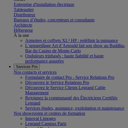
Entreprise d'installation électrique
Tableautier
Distributeur
Bureaux d’études, concepteurs et consultants
Architecte
Hébergeur
À la une
Armoires et coffrets XL³ HP : redéfinir la puissance
L’appareillage Art d’Arnould fait son show au Buddha-
Bar du Casino de Monte-Carlo
Onduleurs triphasés : haute fiabilité et haute
performance assurées
Services Pro
Nos contacts et services
Formulaire de contact Pro - Service Relations Pro
Découvrez le Service Relations Pro
Découvrez le Service Clients Legrand Cable
Management
Rejoignez la communauté des Électriciens Certifiés
Legrand
Services études, assistance, exploitation et maintenance
Nos showrooms et centres de formation
Innoval Limoges
Legrand Campus Paris