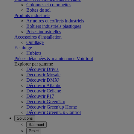
Colonnes et colonnettes
Boîtes de sol
Produits industriels
Armoires et coffrets industriels
Boîtiers industriels plastiques
Prises industrielles
Accessoires d'installation
Outillage
Eclairage
Hublots
Pièces détachées & maintenance
Voir tout
Explorer par gamme
Découvrir Drivia
Découvrir Mosaic
Découvrir DMX³
Découvrir Atlantic
Découvrir Céliane
Découvrir P17
Découvrir Green'Up
Découvrir Green'up Home
Découvrir Green'Up Control
Solutions
Bâtiment
Projet