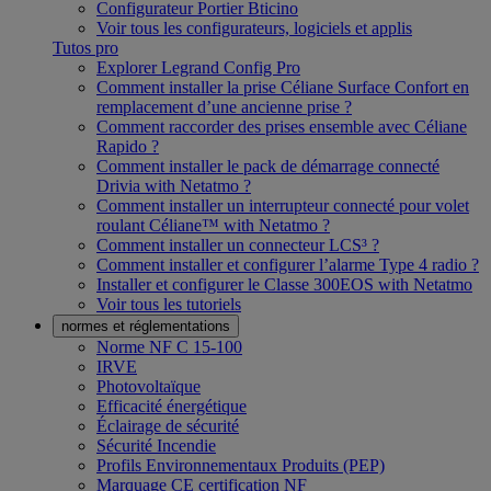
Configurateur Portier Bticino
Voir tous les configurateurs, logiciels et applis
Tutos pro
Explorer Legrand Config Pro
Comment installer la prise Céliane Surface Confort en
remplacement d’une ancienne prise ?
Comment raccorder des prises ensemble avec Céliane
Rapido ?
Comment installer le pack de démarrage connecté
Drivia with Netatmo ?
Comment installer un interrupteur connecté pour volet
roulant Céliane™ with Netatmo ?
Comment installer un connecteur LCS³ ?
Comment installer et configurer l’alarme Type 4 radio ?
Installer et configurer le Classe 300EOS with Netatmo
Voir tous les tutoriels
normes et réglementations
Norme NF C 15-100
IRVE
Photovoltaïque
Efficacité énergétique
Éclairage de sécurité
Sécurité Incendie
Profils Environnementaux Produits (PEP)
Marquage CE certification NF