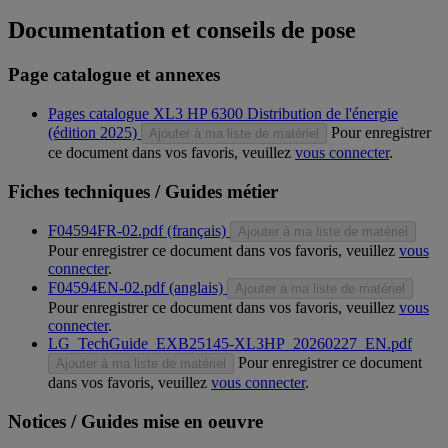
Documentation et conseils de pose
Page catalogue et annexes
Pages catalogue XL3 HP 6300 Distribution de l'énergie
(édition 2025)
Pour enregistrer
Ajouter à ma liste de matériel
ce document dans vos favoris, veuillez
vous connecter
.
Fiches techniques / Guides métier
F04594FR-02.pdf (français)
Ajouter à ma liste de matériel
Pour enregistrer ce document dans vos favoris, veuillez
vous
connecter
.
F04594EN-02.pdf (anglais)
Ajouter à ma liste de matériel
Pour enregistrer ce document dans vos favoris, veuillez
vous
connecter
.
LG_TechGuide_EXB25145-XL3HP_20260227_EN.pdf
Pour enregistrer ce document
Ajouter à ma liste de matériel
dans vos favoris, veuillez
vous connecter
.
Notices / Guides mise en oeuvre