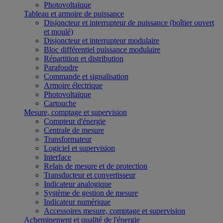
Photovoltaïque
Tableau et armoire de puissance
Disjoncteur et interrupteur de puissance (boîtier ouvert
et moulé)
Disjoncteur et interrupteur modulaire
Bloc différentiel puissance modulaire
Répartition et distribution
Parafoudre
Commande et signalisation
Armoire électrique
Photovoltaïque
Cartouche
Mesure, comptage et supervision
Compteur d'énergie
Centrale de mesure
Transformateur
Logiciel et supervision
Interface
Relais de mesure et de protection
Transducteur et convertisseur
Indicateur analogique
Système de gestion de mesure
Indicateur numérique
Accessoires mesure, comptage et supervision
Acheminement et qualité de l'énergie