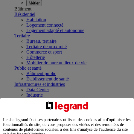
Métier
Bâtiment
Résidentiel
Habitation
Logement connecté
Logement adapté et autonomie
Tertiaire
Bureau, tertiaire
Tertiaire de proximité
Commerce et sport
Hôtellerie
Mobilier de bureau, lieux de vie
Public et santé
Bâtiment public
Établissement de santé
Infrastructures et industries
Data Center
Industrie
Infrastructures
À la une
Contrôler et planifier le fonctionnement des appareils
électriques avec le contacteur connecté
Le site legrand.fr et ses partenaires utilisent des cookies afin d'optimiser les
Répartir et optimiser son tableau électrique
fonctionnalités du site, de vous proposer des vidéos et des remontées de
Legrand Data Center Solutions : concentrer les
contenus de plateformes sociales, à des fins d'analyse de l'audience du site
expertises au service de vos performances