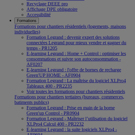
Recyclage DEEE pro
Affichage DPE obligatoire
Accessibilité
Formations
Formations pour chantiers résidentiels (logements, maisons
individuelles)
Formation Legrand : devenir expert des solutions
connectées Legrand pour mieux vendre et gagner du
temps - PR1205
E-learning Legrand : Home + Control : optimiser les
consommations et suivre son autoconsommation -
AF0207
E-learning Legrand : l'offre de bornes de recharge
Green'UP HOME - AF0904
Formation Legrand : La maîtrise du logiciel XLPro4
Tableaux 400 - PR2235
Voir toutes les formations pour chantiers résidentiels
Formations pour chantiers tertiaires (bureaux, commerces,
batiments publics)
Formation Legrand : Prise en main de la borne
Green'up Control - PR0904
Formation Legrand - Maîtriser l’utilisation du logiciel
XLPro4 Calcul 400 - PR2232
E-learning Legrand : la suite logiciels XLPro4 -
AF0604