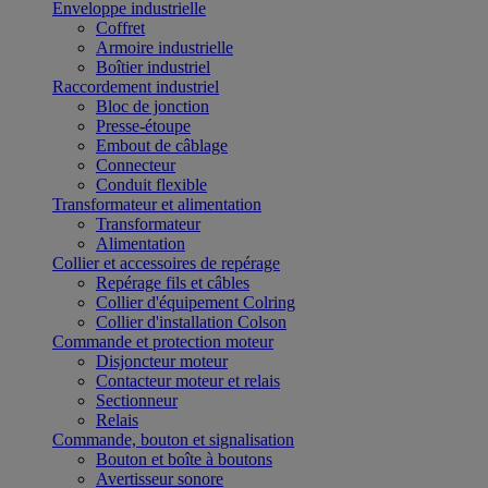
Enveloppe industrielle
Coffret
Armoire industrielle
Boîtier industriel
Raccordement industriel
Bloc de jonction
Presse-étoupe
Embout de câblage
Connecteur
Conduit flexible
Transformateur et alimentation
Transformateur
Alimentation
Collier et accessoires de repérage
Repérage fils et câbles
Collier d'équipement Colring
Collier d'installation Colson
Commande et protection moteur
Disjoncteur moteur
Contacteur moteur et relais
Sectionneur
Relais
Commande, bouton et signalisation
Bouton et boîte à boutons
Avertisseur sonore