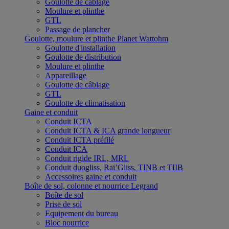
Goulotte de câblage
Moulure et plinthe
GTL
Passage de plancher
Goulotte, moulure et plinthe Planet Wattohm
Goulotte d'installation
Goulotte de distribution
Moulure et plinthe
Appareillage
Goulotte de câblage
GTL
Goulotte de climatisation
Gaine et conduit
Conduit ICTA
Conduit ICTA & ICA grande longueur
Conduit ICTA préfilé
Conduit ICA
Conduit rigide IRL, MRL
Conduit duogliss, Rai’Gliss, TINB et TIIB
Accessoires gaine et conduit
Boîte de sol, colonne et nourrice Legrand
Boîte de sol
Prise de sol
Equipement du bureau
Bloc nourrice