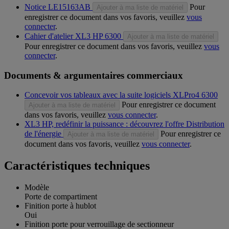
Notice LE15163AB
Pour
Ajouter à ma liste de matériel
enregistrer ce document dans vos favoris, veuillez
vous
connecter
.
Cahier d'atelier XL3 HP 6300
Ajouter à ma liste de matériel
Pour enregistrer ce document dans vos favoris, veuillez
vous
connecter
.
Documents & argumentaires commerciaux
Concevoir vos tableaux avec la suite logiciels XLPro4 6300
Pour enregistrer ce document
Ajouter à ma liste de matériel
dans vos favoris, veuillez
vous connecter
.
XL3 HP, redéfinir la puissance : découvrez l'offre Distribution
de l'énergie
Pour enregistrer ce
Ajouter à ma liste de matériel
document dans vos favoris, veuillez
vous connecter
.
Caractéristiques techniques
Modèle
Porte de compartiment
Finition porte à hublot
Oui
Finition porte pour verrouillage de sectionneur