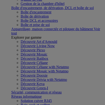
Gestion de la chambre d'hôtel
Boîte d'encastrement, de dérivation, DCL et boîte de sol
Boîte d'encastrement
Boîte de dérivation
Boîte DCL et accessoires
Boîte et prise de sol
Appareillage, maison connectée et pilotage du bâtiment
Voir
tout
Explorer par gamme
Découvrir Art d'Arnould
Découvrir Living Now
Découvrir Plexo
Découvrir Mosaic
Découvrir Batibox
Découvrir Céliane
Découvrir Céliane with Netatmo
Découvrir Mosaic with Netatmo
Découvrir Dooxie
Découvrir Drivia with Netatmo
Découvrir Keva
Découvrir Green-I
Sécurité, communication et réseau
Réseau informatique
Solution cuivre RJ45
Baie, rack et coffret