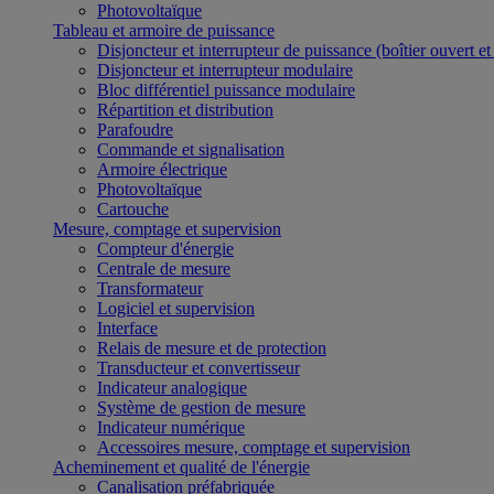
Photovoltaïque
Tableau et armoire de puissance
Disjoncteur et interrupteur de puissance (boîtier ouvert e
Disjoncteur et interrupteur modulaire
Bloc différentiel puissance modulaire
Répartition et distribution
Parafoudre
Commande et signalisation
Armoire électrique
Photovoltaïque
Cartouche
Mesure, comptage et supervision
Compteur d'énergie
Centrale de mesure
Transformateur
Logiciel et supervision
Interface
Relais de mesure et de protection
Transducteur et convertisseur
Indicateur analogique
Système de gestion de mesure
Indicateur numérique
Accessoires mesure, comptage et supervision
Acheminement et qualité de l'énergie
Canalisation préfabriquée