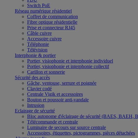
Switch PoE
Réseau numérique résidentiel
Coffret de communication
Fibre optique résidentielle
Prise et connecteur RJ45
Câble cuivre
Accessoire cuivre
Téléphonie
Télévision
Interphonie & portier
Portier, visiophonie et interphonie individuel
Portier, visiophonie et interphonie collectif
Carillon et sonnerie
Sécurité des accès
Gâche, ventouse, serrure et poignée
Clavier codé
Centrale Vigik et accessoires
Bouton et poussoir anti-vandale
Intrusion
Eclairage de sécurité
Bloc autonome d'éclairage de sécurité (BAES, BAEH,
Télécommande et centrale
Luminaire de secours sur source centrale
Accessoires, étiquettes, pictogrammes, pièces détachées