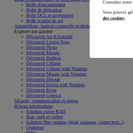
Consultez notre
Boîte d'encastrement
Boîte de dérivation
Vous pouvez gér
Boîte DCL et accessoires
des cookies
.
Boîte et prise de sol
Appareillage, maison connectée et pilotage du bâtiment
Voir to
Explorer par gamme
Découvrir Art d'Arnould
Découvrir Living Now
Découvrir Plexo
Découvrir Mosaic
Découvrir Batibox
Découvrir Céliane
Découvrir Céliane with Netatmo
Découvrir Mosaic with Netatmo
Découvrir Dooxie
Découvrir Drivia with Netatmo
Découvrir Keva
Découvrir Green-I
Sécurité, communication et réseau
Réseau informatique
Solution cuivre RJ45
Baie, rack et coffret
Solution fibre optique (tiroir, panneau, connecteur...)
Onduleur
PDU