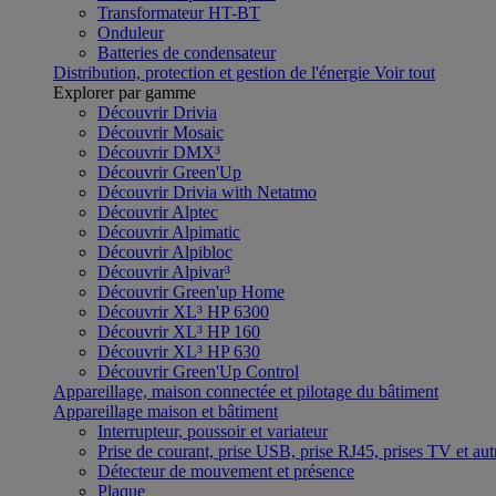
Transformateur HT-BT
Onduleur
Batteries de condensateur
Distribution, protection et gestion de l'énergie
Voir tout
Explorer par gamme
Découvrir Drivia
Découvrir Mosaic
Découvrir DMX³
Découvrir Green'Up
Découvrir Drivia with Netatmo
Découvrir Alptec
Découvrir Alpimatic
Découvrir Alpibloc
Découvrir Alpivar³
Découvrir Green'up Home
Découvrir XL³ HP 6300
Découvrir XL³ HP 160
Découvrir XL³ HP 630
Découvrir Green'Up Control
Appareillage, maison connectée et pilotage du bâtiment
Appareillage maison et bâtiment
Interrupteur, poussoir et variateur
Prise de courant, prise USB, prise RJ45, prises TV et aut
Détecteur de mouvement et présence
Plaque