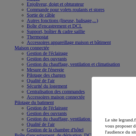
Enjoliveur, doigt et obturateur
Commande pour volets roulants et stores
Sortie de câble
Autres fonctions (liseuse, balisage,...)
Boîte d'encastrement et DCL
Support, boîtier & cadre saillie
Thermostat
Accessoires appareillage maison et bâtiment
Maison connectée
Gestion de l'éclairage
Gestion des ouvrants
Gestion du chauffage, ventilation et climatisation
Mesure de l'énergie
Pilotage des charges
Qualité de l'air
Sécurité du logement
Centralisation des commandes
Accessoires maison connectée
Pilotage du batiment
Gestion de l'éclairage
Gestion des ouvrants
Gestion du chauffage, ventilation et climatisation
Le site legrand.f
Qualité de l'air
vous proposer de
Gestion de la chambre d'hôtel
l'audience du sit
Boîte d'encastrement, de dérivation, DCL et boîte de sol