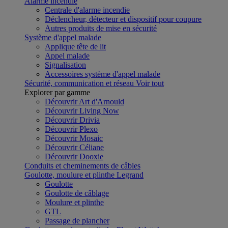
Alarme incendie
Centrale d'alarme incendie
Déclencheur, détecteur et dispositif pour coupure
Autres produits de mise en sécurité
Système d'appel malade
Applique tête de lit
Appel malade
Signalisation
Accessoires système d'appel malade
Sécurité, communication et réseau
Voir tout
Explorer par gamme
Découvrir Art d'Arnould
Découvrir Living Now
Découvrir Drivia
Découvrir Plexo
Découvrir Mosaic
Découvrir Céliane
Découvrir Dooxie
Conduits et cheminements de câbles
Goulotte, moulure et plinthe Legrand
Goulotte
Goulotte de câblage
Moulure et plinthe
GTL
Passage de plancher