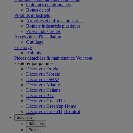
Colonnes et colonnettes
Boîtes de sol
Produits industriels
Armoires et coffrets industriels
Boîtiers industriels plastiques
Prises industrielles
Accessoires d'installation
Outillage
Eclairage
Hublots
Pièces détachées & maintenance
Voir tout
Explorer par gamme
Découvrir Drivia
Découvrir Mosaic
Découvrir DMX³
Découvrir Atlantic
Découvrir Céliane
Découvrir P17
Découvrir Green'Up
Découvrir Green'up Home
Découvrir Green'Up Control
Solutions
Bâtiment
Projet