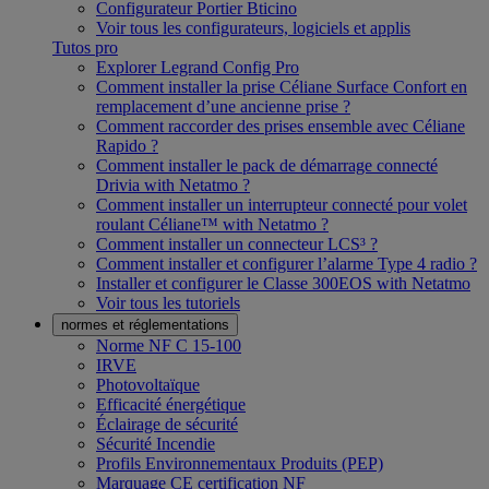
Configurateur Portier Bticino
Voir tous les configurateurs, logiciels et applis
Tutos pro
Explorer Legrand Config Pro
Comment installer la prise Céliane Surface Confort en
remplacement d’une ancienne prise ?
Comment raccorder des prises ensemble avec Céliane
Rapido ?
Comment installer le pack de démarrage connecté
Drivia with Netatmo ?
Comment installer un interrupteur connecté pour volet
roulant Céliane™ with Netatmo ?
Comment installer un connecteur LCS³ ?
Comment installer et configurer l’alarme Type 4 radio ?
Installer et configurer le Classe 300EOS with Netatmo
Voir tous les tutoriels
normes et réglementations
Norme NF C 15-100
IRVE
Photovoltaïque
Efficacité énergétique
Éclairage de sécurité
Sécurité Incendie
Profils Environnementaux Produits (PEP)
Marquage CE certification NF