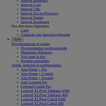
Innoval Bordeaux
Innoval Lyon
Innoval Lille
Innoval Aix-en-Provence
Innoval Nantes
Innoval Strasbourg
Nos directions régionales
Carte
Contacter une direction régionale
Outils
Documentations et guides
Documentation professionnelle
Magazines Réponses
Voir toute la doc
Produits supprimés
Applis, logiciels et configurateurs
App Home + Pro
App Home + Control
App Home + Security
App Legrand Pro
Legrand Config Pro
Logiciel XLPro4 Tableaux 6300
Logiciel XLPro4 Tableaux 400
Logiciel XLPro4 Calcul 6300
Logiciel XLPro4 Calcul 400