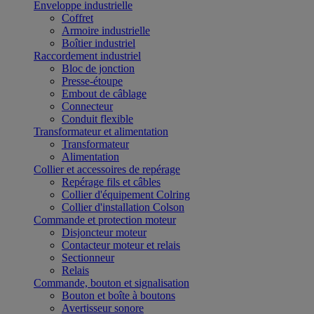
Enveloppe industrielle
Coffret
Armoire industrielle
Boîtier industriel
Raccordement industriel
Bloc de jonction
Presse-étoupe
Embout de câblage
Connecteur
Conduit flexible
Transformateur et alimentation
Transformateur
Alimentation
Collier et accessoires de repérage
Repérage fils et câbles
Collier d'équipement Colring
Collier d'installation Colson
Commande et protection moteur
Disjoncteur moteur
Contacteur moteur et relais
Sectionneur
Relais
Commande, bouton et signalisation
Bouton et boîte à boutons
Avertisseur sonore