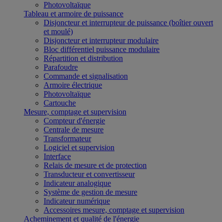
Photovoltaïque
Tableau et armoire de puissance
Disjoncteur et interrupteur de puissance (boîtier ouvert
et moulé)
Disjoncteur et interrupteur modulaire
Bloc différentiel puissance modulaire
Répartition et distribution
Parafoudre
Commande et signalisation
Armoire électrique
Photovoltaïque
Cartouche
Mesure, comptage et supervision
Compteur d'énergie
Centrale de mesure
Transformateur
Logiciel et supervision
Interface
Relais de mesure et de protection
Transducteur et convertisseur
Indicateur analogique
Système de gestion de mesure
Indicateur numérique
Accessoires mesure, comptage et supervision
Acheminement et qualité de l'énergie