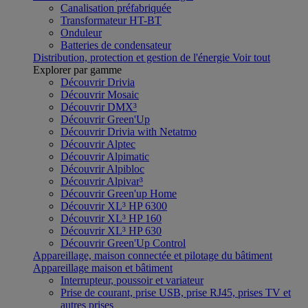
Canalisation préfabriquée
Transformateur HT-BT
Onduleur
Batteries de condensateur
Distribution, protection et gestion de l'énergie
Voir tout
Explorer par gamme
Découvrir Drivia
Découvrir Mosaic
Découvrir DMX³
Découvrir Green'Up
Découvrir Drivia with Netatmo
Découvrir Alptec
Découvrir Alpimatic
Découvrir Alpibloc
Découvrir Alpivar³
Découvrir Green'up Home
Découvrir XL³ HP 6300
Découvrir XL³ HP 160
Découvrir XL³ HP 630
Découvrir Green'Up Control
Appareillage, maison connectée et pilotage du bâtiment
Appareillage maison et bâtiment
Interrupteur, poussoir et variateur
Prise de courant, prise USB, prise RJ45, prises TV et
autres prises