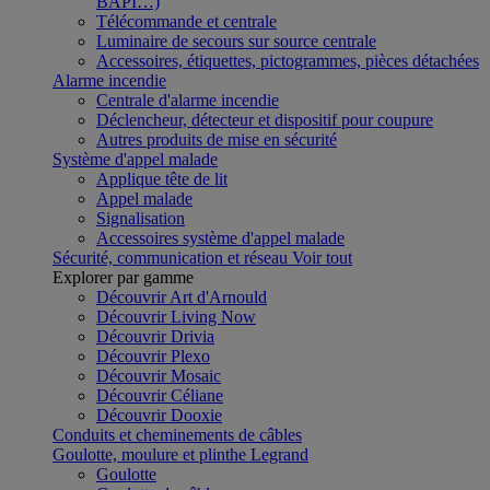
BAPI…)
Télécommande et centrale
Luminaire de secours sur source centrale
Accessoires, étiquettes, pictogrammes, pièces détachées
Alarme incendie
Centrale d'alarme incendie
Déclencheur, détecteur et dispositif pour coupure
Autres produits de mise en sécurité
Système d'appel malade
Applique tête de lit
Appel malade
Signalisation
Accessoires système d'appel malade
Sécurité, communication et réseau
Voir tout
Explorer par gamme
Découvrir Art d'Arnould
Découvrir Living Now
Découvrir Drivia
Découvrir Plexo
Découvrir Mosaic
Découvrir Céliane
Découvrir Dooxie
Conduits et cheminements de câbles
Goulotte, moulure et plinthe Legrand
Goulotte