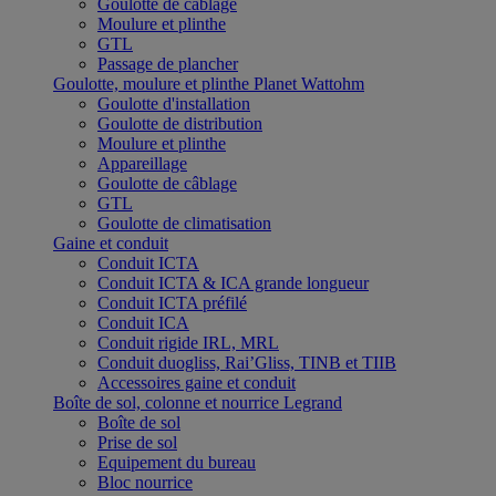
Goulotte de câblage
Moulure et plinthe
GTL
Passage de plancher
Goulotte, moulure et plinthe Planet Wattohm
Goulotte d'installation
Goulotte de distribution
Moulure et plinthe
Appareillage
Goulotte de câblage
GTL
Goulotte de climatisation
Gaine et conduit
Conduit ICTA
Conduit ICTA & ICA grande longueur
Conduit ICTA préfilé
Conduit ICA
Conduit rigide IRL, MRL
Conduit duogliss, Rai’Gliss, TINB et TIIB
Accessoires gaine et conduit
Boîte de sol, colonne et nourrice Legrand
Boîte de sol
Prise de sol
Equipement du bureau
Bloc nourrice