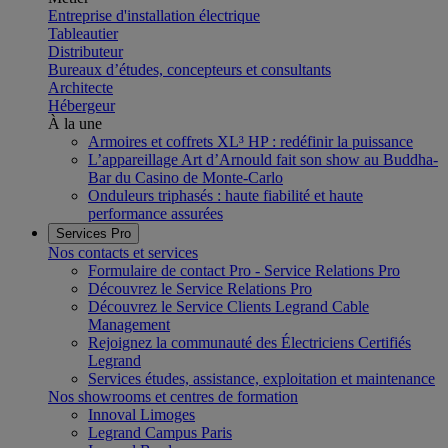
Entreprise d'installation électrique
Tableautier
Distributeur
Bureaux d’études, concepteurs et consultants
Architecte
Hébergeur
À la une
Armoires et coffrets XL³ HP : redéfinir la puissance
L’appareillage Art d’Arnould fait son show au Buddha-
Bar du Casino de Monte-Carlo
Onduleurs triphasés : haute fiabilité et haute
performance assurées
Services Pro
Nos contacts et services
Formulaire de contact Pro - Service Relations Pro
Découvrez le Service Relations Pro
Découvrez le Service Clients Legrand Cable
Management
Rejoignez la communauté des Électriciens Certifiés
Legrand
Services études, assistance, exploitation et maintenance
Nos showrooms et centres de formation
Innoval Limoges
Legrand Campus Paris