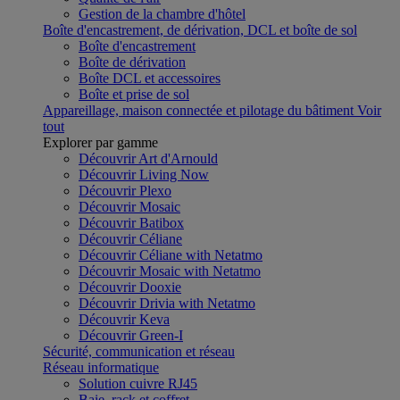
Gestion de la chambre d'hôtel
Boîte d'encastrement, de dérivation, DCL et boîte de sol
Boîte d'encastrement
Boîte de dérivation
Boîte DCL et accessoires
Boîte et prise de sol
Appareillage, maison connectée et pilotage du bâtiment
Voir
tout
Explorer par gamme
Découvrir Art d'Arnould
Découvrir Living Now
Découvrir Plexo
Découvrir Mosaic
Découvrir Batibox
Découvrir Céliane
Découvrir Céliane with Netatmo
Découvrir Mosaic with Netatmo
Découvrir Dooxie
Découvrir Drivia with Netatmo
Découvrir Keva
Découvrir Green-I
Sécurité, communication et réseau
Réseau informatique
Solution cuivre RJ45
Baie, rack et coffret