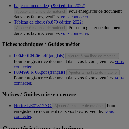
Page commerciale (p.900 édition 2022)
Pour enregistrer ce document
Ajouter à ma liste de matériel
dans vos favoris, veuillez
vous connecter
.
Tableau de choix (p.879 édition 2022)
Pour enregistrer ce document
Ajouter à ma liste de matériel
dans vos favoris, veuillez
vous connecter
.
Fiches techniques / Guides métier
F00499EN-06.pdf (anglais)
Ajouter à ma liste de matériel
Pour enregistrer ce document dans vos favoris, veuillez
vous
connecter
.
F00499FR-06.pdf (français)
Ajouter à ma liste de matériel
Pour enregistrer ce document dans vos favoris, veuillez
vous
connecter
.
Notices / Guides mise en oeuvre
Notice LE05817AC
Pour
Ajouter à ma liste de matériel
enregistrer ce document dans vos favoris, veuillez
vous
connecter
.
Caractéristiques techniques