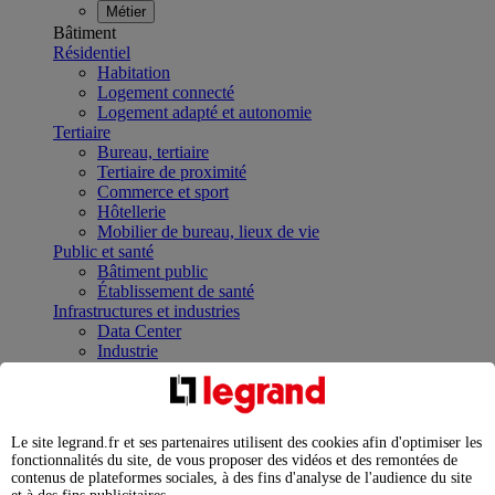
Métier
Bâtiment
Résidentiel
Habitation
Logement connecté
Logement adapté et autonomie
Tertiaire
Bureau, tertiaire
Tertiaire de proximité
Commerce et sport
Hôtellerie
Mobilier de bureau, lieux de vie
Public et santé
Bâtiment public
Établissement de santé
Infrastructures et industries
Data Center
Industrie
Infrastructures
À la une
Contrôler et planifier le fonctionnement des appareils
électriques avec le contacteur connecté
Le site legrand.fr et ses partenaires utilisent des cookies afin d'optimiser les
Répartir et optimiser son tableau électrique
fonctionnalités du site, de vous proposer des vidéos et des remontées de
Legrand Data Center Solutions : concentrer les
contenus de plateformes sociales, à des fins d'analyse de l'audience du site
expertises au service de vos performances