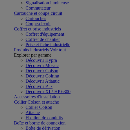
Signalisation lumineuse
Commutateur
Cartouche et coupe-circuit
Cartouches
Coupe-circuit
Coffret et prise industriels
Coffret d'équipement
Coffret de chantier
Prise et fiche industrielle
Produits industriels
Voir tout
Explorer par gamme
Découvrir Hypra
Découvrir Mosaic
Découvrir Colson
Découvrir Colring
Découvrir Atlantic
Découvrir P17
Découvrir XL³ HP 6300
Accessoires d'installation
Collier Colson et attache
Collier Colson
Attache
Fixation de conduits
Boîte et borne de connexion
Boîte de dérivation