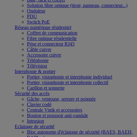
Solution fibre optique (tiroir, panneau, connecteur...)
Onduleur
PDU
Switch PoE
Réseau numérique résidentiel
Coffret de communication
Fibre optique résidentielle
Prise et connecteur RJ45
Câble cuivre
Accessoire cuivre
Téléphonie
Télévision
Interphonie & portier
Portier, visiophonie et interphonie individuel
Portier, visiophonie et interphonie collectif
Carillon et sonnerie
Sécurité des accès
Gâche, ventouse, serrure et poignée
Clavier codé
Centrale Vigik et accessoires
Bouton et poussoir anti-vandale
Intrusion
Eclairage de sécurité
Bloc autonome d'éclairage de sécurité (BAES, BAEH,