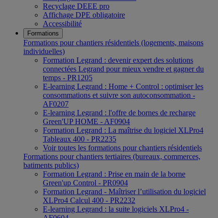
Recyclage DEEE pro
Affichage DPE obligatoire
Accessibilité
Formations
Formations pour chantiers résidentiels (logements, maisons
individuelles)
Formation Legrand : devenir expert des solutions
connectées Legrand pour mieux vendre et gagner du
temps - PR1205
E-learning Legrand : Home + Control : optimiser les
consommations et suivre son autoconsommation -
AF0207
E-learning Legrand : l'offre de bornes de recharge
Green'UP HOME - AF0904
Formation Legrand : La maîtrise du logiciel XLPro4
Tableaux 400 - PR2235
Voir toutes les formations pour chantiers résidentiels
Formations pour chantiers tertiaires (bureaux, commerces,
batiments publics)
Formation Legrand : Prise en main de la borne
Green'up Control - PR0904
Formation Legrand - Maîtriser l’utilisation du logiciel
XLPro4 Calcul 400 - PR2232
E-learning Legrand : la suite logiciels XLPro4 -
AF0604