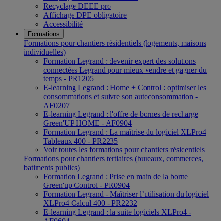
Recyclage DEEE pro
Affichage DPE obligatoire
Accessibilité
Formations
Formations pour chantiers résidentiels (logements, maisons
individuelles)
Formation Legrand : devenir expert des solutions
connectées Legrand pour mieux vendre et gagner du
temps - PR1205
E-learning Legrand : Home + Control : optimiser les
consommations et suivre son autoconsommation -
AF0207
E-learning Legrand : l'offre de bornes de recharge
Green'UP HOME - AF0904
Formation Legrand : La maîtrise du logiciel XLPro4
Tableaux 400 - PR2235
Voir toutes les formations pour chantiers résidentiels
Formations pour chantiers tertiaires (bureaux, commerces,
batiments publics)
Formation Legrand : Prise en main de la borne
Green'up Control - PR0904
Formation Legrand - Maîtriser l’utilisation du logiciel
XLPro4 Calcul 400 - PR2232
E-learning Legrand : la suite logiciels XLPro4 -
AF0604