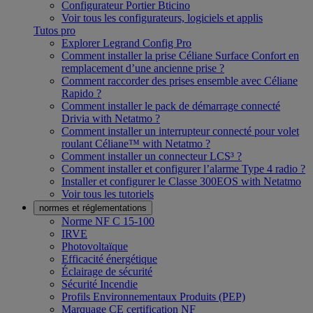
Configurateur Portier Bticino
Voir tous les configurateurs, logiciels et applis
Tutos pro
Explorer Legrand Config Pro
Comment installer la prise Céliane Surface Confort en
remplacement d’une ancienne prise ?
Comment raccorder des prises ensemble avec Céliane
Rapido ?
Comment installer le pack de démarrage connecté
Drivia with Netatmo ?
Comment installer un interrupteur connecté pour volet
roulant Céliane™ with Netatmo ?
Comment installer un connecteur LCS³ ?
Comment installer et configurer l’alarme Type 4 radio ?
Installer et configurer le Classe 300EOS with Netatmo
Voir tous les tutoriels
normes et réglementations
Norme NF C 15-100
IRVE
Photovoltaïque
Efficacité énergétique
Éclairage de sécurité
Sécurité Incendie
Profils Environnementaux Produits (PEP)
Marquage CE certification NF