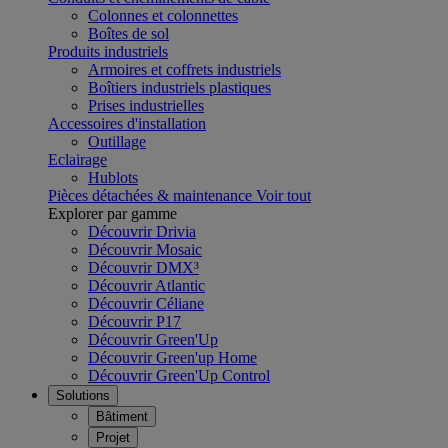
Colonnes et colonnettes
Boîtes de sol
Produits industriels
Armoires et coffrets industriels
Boîtiers industriels plastiques
Prises industrielles
Accessoires d'installation
Outillage
Eclairage
Hublots
Pièces détachées & maintenance
Voir tout
Explorer par gamme
Découvrir Drivia
Découvrir Mosaic
Découvrir DMX³
Découvrir Atlantic
Découvrir Céliane
Découvrir P17
Découvrir Green'Up
Découvrir Green'up Home
Découvrir Green'Up Control
Solutions
Bâtiment
Projet