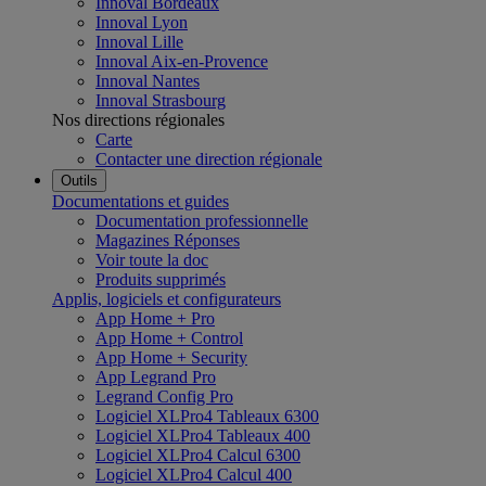
Innoval Bordeaux
Innoval Lyon
Innoval Lille
Innoval Aix-en-Provence
Innoval Nantes
Innoval Strasbourg
Nos directions régionales
Carte
Contacter une direction régionale
Outils
Documentations et guides
Documentation professionnelle
Magazines Réponses
Voir toute la doc
Produits supprimés
Applis, logiciels et configurateurs
App Home + Pro
App Home + Control
App Home + Security
App Legrand Pro
Legrand Config Pro
Logiciel XLPro4 Tableaux 6300
Logiciel XLPro4 Tableaux 400
Logiciel XLPro4 Calcul 6300
Logiciel XLPro4 Calcul 400