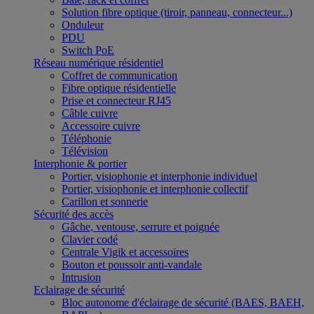
Solution fibre optique (tiroir, panneau, connecteur...)
Onduleur
PDU
Switch PoE
Réseau numérique résidentiel
Coffret de communication
Fibre optique résidentielle
Prise et connecteur RJ45
Câble cuivre
Accessoire cuivre
Téléphonie
Télévision
Interphonie & portier
Portier, visiophonie et interphonie individuel
Portier, visiophonie et interphonie collectif
Carillon et sonnerie
Sécurité des accès
Gâche, ventouse, serrure et poignée
Clavier codé
Centrale Vigik et accessoires
Bouton et poussoir anti-vandale
Intrusion
Eclairage de sécurité
Bloc autonome d'éclairage de sécurité (BAES, BAEH,