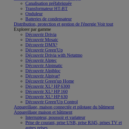
Canalisation préfabriquée
Transformateur HT-BT
Onduleur
Batteries de condensateur
Distribution, protection et gestion de l'énergie
Voir tout
Explorer par gamme
Découvrir Drivia
Découvrir Mosaic
Découvrir DMX³
Découvrir Green'Up
Découvrir Drivia with Netatmo
Découvrir Alptec
Découvrir Alpimatic
Découvrir Alpibloc
Découvrir Alpivar³
Découvrir Green'up Home
Découvrir XL³ HP 6300
Découvrir XL³ HP 160
Découvrir XL³ HP 630
Découvrir Green'Up Control
Appareillage, maison connectée et pilotage du bâtiment
Appareillage maison et bâtiment
Interrupteur, poussoir et variateur
Prise de courant, prise USB, prise RJ45, prises TV et
autres prises