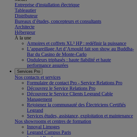
Entreprise d'installation électrique
Tableautier
Distributeur
Bureaux d’études, concepteurs et consultants
Architecte
Hébergeur
À la une
Armoires et coffrets XL³ HP : redéfinir la puissance
L’appareillage Art d’Arnould fait son show au Buddha-
Bar du Casino de Monte-Carlo
Onduleurs triphasés : haute fiabilité et haute
performance assurées
Services Pro
Nos contacts et services
Formulaire de contact Pro - Service Relations Pro
Découvrez le Service Relations Pro
Découvrez le Service Clients Legrand Cable
Management
Rejoignez la communauté des Électriciens Certifiés
Legrand
Services études, assistance, exploitation et maintenance
Nos showrooms et centres de formation
Innoval Limoges
Legrand Campus Paris