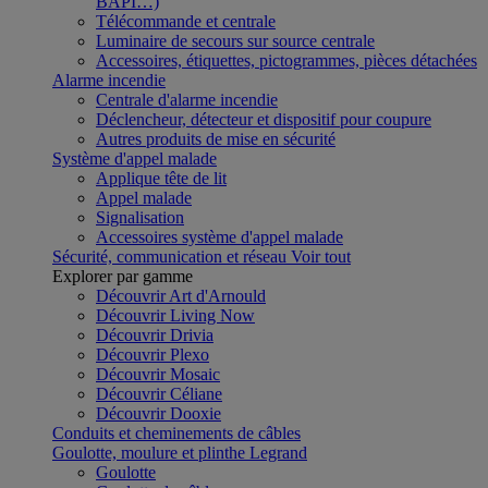
BAPI…)
Télécommande et centrale
Luminaire de secours sur source centrale
Accessoires, étiquettes, pictogrammes, pièces détachées
Alarme incendie
Centrale d'alarme incendie
Déclencheur, détecteur et dispositif pour coupure
Autres produits de mise en sécurité
Système d'appel malade
Applique tête de lit
Appel malade
Signalisation
Accessoires système d'appel malade
Sécurité, communication et réseau
Voir tout
Explorer par gamme
Découvrir Art d'Arnould
Découvrir Living Now
Découvrir Drivia
Découvrir Plexo
Découvrir Mosaic
Découvrir Céliane
Découvrir Dooxie
Conduits et cheminements de câbles
Goulotte, moulure et plinthe Legrand
Goulotte