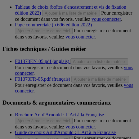
Tableau de choix (boîtes d'encastrement et vis de fixation
édition 2022)
Pour enregistrer
Ajouter à ma liste de matériel
ce document dans vos favoris, veuillez
vous connecter
.
Page commerciale (p.696 édition 2022)
Pour enregistrer ce document
Ajouter à ma liste de matériel
dans vos favoris, veuillez
vous connecter
.
Fiches techniques / Guides métier
F01373EN-05.pdf (anglais)
Ajouter à ma liste de matériel
Pour enregistrer ce document dans vos favoris, veuillez
vous
connecter
.
F01373FR-05.pdf (français)
Ajouter à ma liste de matériel
Pour enregistrer ce document dans vos favoris, veuillez
vous
connecter
.
Documents & argumentaires commerciaux
Brochure Art d'Arnould : L'Art à la Française
Pour enregistrer ce document
Ajouter à ma liste de matériel
dans vos favoris, veuillez
vous connecter
.
Guide de choix Art d'Arnould : L'Art à la Française
Pour enregistrer ce document
Ajouter à ma liste de matériel