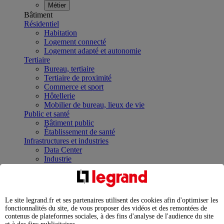
Métier
Bâtiment
Résidentiel
Habitation
Logement connecté
Logement adapté et autonomie
Tertiaire
Bureau, tertiaire
Tertiaire de proximité
Commerce et sport
Hôtellerie
Mobilier de bureau, lieux de vie
Public et santé
Bâtiment public
Établissement de santé
Infrastructures et industries
Data Center
Industrie
Infrastructures
À la une
Contrôler et planifier le fonctionnement des appareils
électriques avec le contacteur connecté
Le site legrand.fr et ses partenaires utilisent des cookies afin d'optimiser les
Répartir et optimiser son tableau électrique
fonctionnalités du site, de vous proposer des vidéos et des remontées de
Legrand Data Center Solutions : concentrer les
contenus de plateformes sociales, à des fins d'analyse de l'audience du site
expertises au service de vos performances