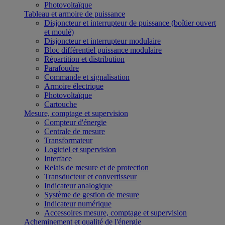
Photovoltaïque
Tableau et armoire de puissance
Disjoncteur et interrupteur de puissance (boîtier ouvert
et moulé)
Disjoncteur et interrupteur modulaire
Bloc différentiel puissance modulaire
Répartition et distribution
Parafoudre
Commande et signalisation
Armoire électrique
Photovoltaïque
Cartouche
Mesure, comptage et supervision
Compteur d'énergie
Centrale de mesure
Transformateur
Logiciel et supervision
Interface
Relais de mesure et de protection
Transducteur et convertisseur
Indicateur analogique
Système de gestion de mesure
Indicateur numérique
Accessoires mesure, comptage et supervision
Acheminement et qualité de l'énergie