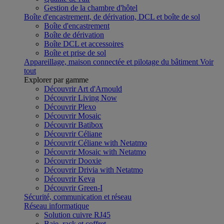
Gestion de la chambre d'hôtel
Boîte d'encastrement, de dérivation, DCL et boîte de sol
Boîte d'encastrement
Boîte de dérivation
Boîte DCL et accessoires
Boîte et prise de sol
Appareillage, maison connectée et pilotage du bâtiment
Voir
tout
Explorer par gamme
Découvrir Art d'Arnould
Découvrir Living Now
Découvrir Plexo
Découvrir Mosaic
Découvrir Batibox
Découvrir Céliane
Découvrir Céliane with Netatmo
Découvrir Mosaic with Netatmo
Découvrir Dooxie
Découvrir Drivia with Netatmo
Découvrir Keva
Découvrir Green-I
Sécurité, communication et réseau
Réseau informatique
Solution cuivre RJ45
Baie, rack et coffret