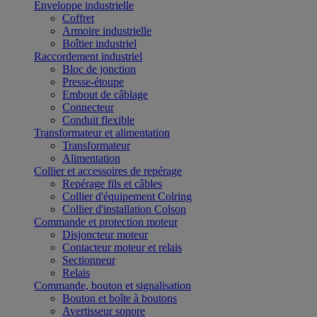
Enveloppe industrielle
Coffret
Armoire industrielle
Boîtier industriel
Raccordement industriel
Bloc de jonction
Presse-étoupe
Embout de câblage
Connecteur
Conduit flexible
Transformateur et alimentation
Transformateur
Alimentation
Collier et accessoires de repérage
Repérage fils et câbles
Collier d'équipement Colring
Collier d'installation Colson
Commande et protection moteur
Disjoncteur moteur
Contacteur moteur et relais
Sectionneur
Relais
Commande, bouton et signalisation
Bouton et boîte à boutons
Avertisseur sonore