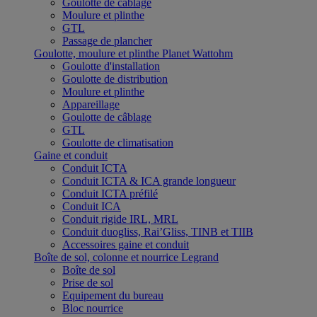
Goulotte de câblage
Moulure et plinthe
GTL
Passage de plancher
Goulotte, moulure et plinthe Planet Wattohm
Goulotte d'installation
Goulotte de distribution
Moulure et plinthe
Appareillage
Goulotte de câblage
GTL
Goulotte de climatisation
Gaine et conduit
Conduit ICTA
Conduit ICTA & ICA grande longueur
Conduit ICTA préfilé
Conduit ICA
Conduit rigide IRL, MRL
Conduit duogliss, Rai’Gliss, TINB et TIIB
Accessoires gaine et conduit
Boîte de sol, colonne et nourrice Legrand
Boîte de sol
Prise de sol
Equipement du bureau
Bloc nourrice