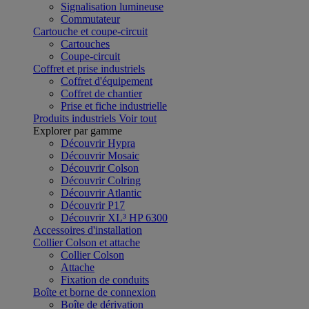
Signalisation lumineuse
Commutateur
Cartouche et coupe-circuit
Cartouches
Coupe-circuit
Coffret et prise industriels
Coffret d'équipement
Coffret de chantier
Prise et fiche industrielle
Produits industriels
Voir tout
Explorer par gamme
Découvrir Hypra
Découvrir Mosaic
Découvrir Colson
Découvrir Colring
Découvrir Atlantic
Découvrir P17
Découvrir XL³ HP 6300
Accessoires d'installation
Collier Colson et attache
Collier Colson
Attache
Fixation de conduits
Boîte et borne de connexion
Boîte de dérivation