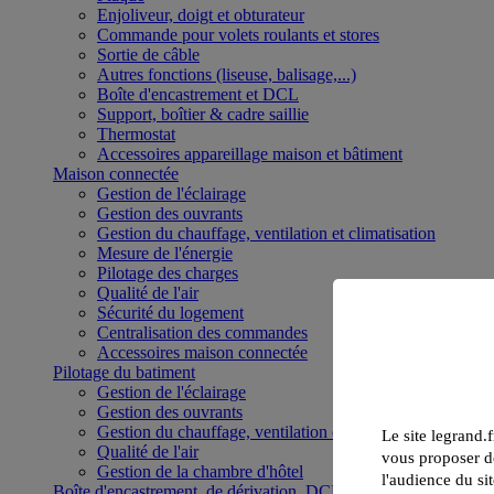
Enjoliveur, doigt et obturateur
Commande pour volets roulants et stores
Sortie de câble
Autres fonctions (liseuse, balisage,...)
Boîte d'encastrement et DCL
Support, boîtier & cadre saillie
Thermostat
Accessoires appareillage maison et bâtiment
Maison connectée
Gestion de l'éclairage
Gestion des ouvrants
Gestion du chauffage, ventilation et climatisation
Mesure de l'énergie
Pilotage des charges
Qualité de l'air
Sécurité du logement
Centralisation des commandes
Accessoires maison connectée
Pilotage du batiment
Gestion de l'éclairage
Gestion des ouvrants
Gestion du chauffage, ventilation et climatisation
Le site legrand.f
Qualité de l'air
vous proposer de
Gestion de la chambre d'hôtel
l'audience du sit
Boîte d'encastrement, de dérivation, DCL et boîte de sol