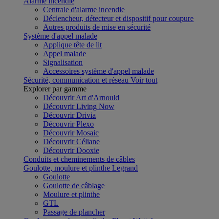
Alarme incendie
Centrale d'alarme incendie
Déclencheur, détecteur et dispositif pour coupure
Autres produits de mise en sécurité
Système d'appel malade
Applique tête de lit
Appel malade
Signalisation
Accessoires système d'appel malade
Sécurité, communication et réseau
Voir tout
Explorer par gamme
Découvrir Art d'Arnould
Découvrir Living Now
Découvrir Drivia
Découvrir Plexo
Découvrir Mosaic
Découvrir Céliane
Découvrir Dooxie
Conduits et cheminements de câbles
Goulotte, moulure et plinthe Legrand
Goulotte
Goulotte de câblage
Moulure et plinthe
GTL
Passage de plancher