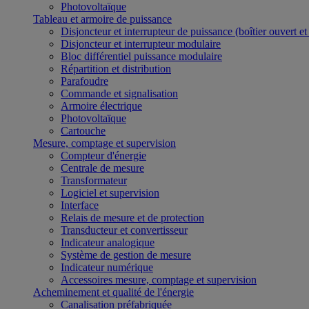
Photovoltaïque
Tableau et armoire de puissance
Disjoncteur et interrupteur de puissance (boîtier ouvert e
Disjoncteur et interrupteur modulaire
Bloc différentiel puissance modulaire
Répartition et distribution
Parafoudre
Commande et signalisation
Armoire électrique
Photovoltaïque
Cartouche
Mesure, comptage et supervision
Compteur d'énergie
Centrale de mesure
Transformateur
Logiciel et supervision
Interface
Relais de mesure et de protection
Transducteur et convertisseur
Indicateur analogique
Système de gestion de mesure
Indicateur numérique
Accessoires mesure, comptage et supervision
Acheminement et qualité de l'énergie
Canalisation préfabriquée