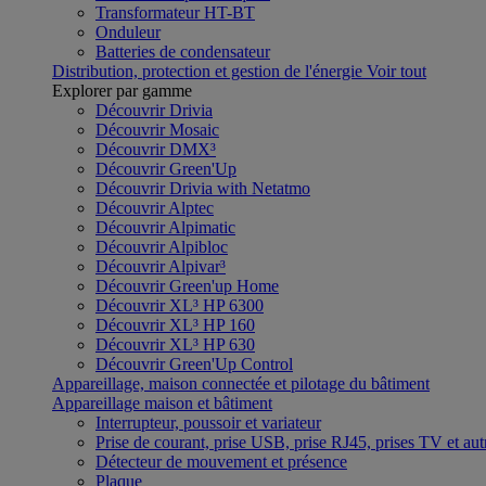
Transformateur HT-BT
Onduleur
Batteries de condensateur
Distribution, protection et gestion de l'énergie
Voir tout
Explorer par gamme
Découvrir Drivia
Découvrir Mosaic
Découvrir DMX³
Découvrir Green'Up
Découvrir Drivia with Netatmo
Découvrir Alptec
Découvrir Alpimatic
Découvrir Alpibloc
Découvrir Alpivar³
Découvrir Green'up Home
Découvrir XL³ HP 6300
Découvrir XL³ HP 160
Découvrir XL³ HP 630
Découvrir Green'Up Control
Appareillage, maison connectée et pilotage du bâtiment
Appareillage maison et bâtiment
Interrupteur, poussoir et variateur
Prise de courant, prise USB, prise RJ45, prises TV et aut
Détecteur de mouvement et présence
Plaque