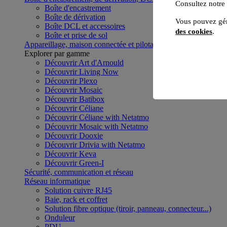
Consultez notre
Boîte d'encastrement
Boîte de dérivation
Vous pouvez gér
Boîte DCL et accessoires
des cookies
.
Boîte et prise de sol
Appareillage, maison connectée et pilotage du bâtiment
Voir to
Explorer par gamme
Découvrir Art d'Arnould
Découvrir Living Now
Découvrir Plexo
Découvrir Mosaic
Découvrir Batibox
Découvrir Céliane
Découvrir Céliane with Netatmo
Découvrir Mosaic with Netatmo
Découvrir Dooxie
Découvrir Drivia with Netatmo
Découvrir Keva
Découvrir Green-I
Sécurité, communication et réseau
Réseau informatique
Solution cuivre RJ45
Baie, rack et coffret
Solution fibre optique (tiroir, panneau, connecteur...)
Onduleur
PDU