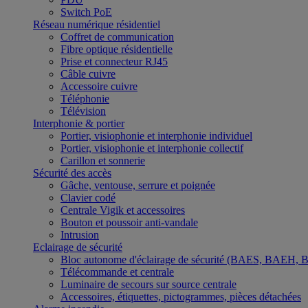
Switch PoE
Réseau numérique résidentiel
Coffret de communication
Fibre optique résidentielle
Prise et connecteur RJ45
Câble cuivre
Accessoire cuivre
Téléphonie
Télévision
Interphonie & portier
Portier, visiophonie et interphonie individuel
Portier, visiophonie et interphonie collectif
Carillon et sonnerie
Sécurité des accès
Gâche, ventouse, serrure et poignée
Clavier codé
Centrale Vigik et accessoires
Bouton et poussoir anti-vandale
Intrusion
Eclairage de sécurité
Bloc autonome d'éclairage de sécurité (BAES, BAEH,
Télécommande et centrale
Luminaire de secours sur source centrale
Accessoires, étiquettes, pictogrammes, pièces détachées