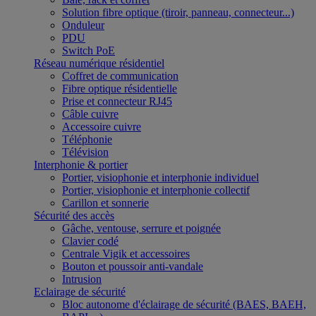
Solution fibre optique (tiroir, panneau, connecteur...)
Onduleur
PDU
Switch PoE
Réseau numérique résidentiel
Coffret de communication
Fibre optique résidentielle
Prise et connecteur RJ45
Câble cuivre
Accessoire cuivre
Téléphonie
Télévision
Interphonie & portier
Portier, visiophonie et interphonie individuel
Portier, visiophonie et interphonie collectif
Carillon et sonnerie
Sécurité des accès
Gâche, ventouse, serrure et poignée
Clavier codé
Centrale Vigik et accessoires
Bouton et poussoir anti-vandale
Intrusion
Eclairage de sécurité
Bloc autonome d'éclairage de sécurité (BAES, BAEH,