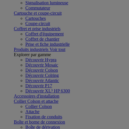
Signalisation lumineuse
Commutateur
Cartouche et coupe-circuit
Cartouches
Coupe-circuit
Coffret et prise industriels
Coffret d'équipement
Coffret de chantier
Prise et fiche industrielle
Produits industriels
Voir tout
Explorer par gamme
Découvrir Hypra
Découvrir Mosaic
Découvrir Colson
Découvrir Colring
Découvrir Atlantic
Découvrir P17
Découvrir XL³ HP 6300
Accessoires d'installation
Collier Colson et attache
Collier Colson
Attache
Fixation de conduits
Boîte et borne de connexion
Boîte de dérivation