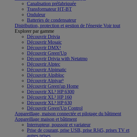
Canalisation préfabriquée
Transformateur HT-BT
Onduleur
Batteries de condensateur
Distribution, protection et gestion de l'énergie
Voir tout
Explorer par gamme
Découvrir Drivia
Découvrir Mosaic
Découvrir DMX³
Découvrir Green'Up
Découvrir Drivia with Netatmo
Découvrir Alptec
Découvrir Alpimatic
Découvrir Alpibloc
Découvrir Alpivar³
Découvrir Green'up Home
Découvrir XL³ HP 6300
Découvrir XL³ HP 160
Découvrir XL³ HP 630
Découvrir Green'Up Control
Appareillage, maison connectée et pilotage du bâtiment
Appareillage maison et bâtiment
Interrupteur, poussoir et variateur
Prise de courant, prise USB, prise RJ45, prises TV et
autres prises