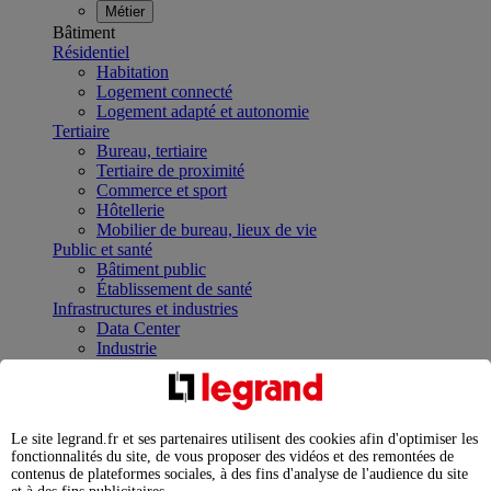
Métier
Bâtiment
Résidentiel
Habitation
Logement connecté
Logement adapté et autonomie
Tertiaire
Bureau, tertiaire
Tertiaire de proximité
Commerce et sport
Hôtellerie
Mobilier de bureau, lieux de vie
Public et santé
Bâtiment public
Établissement de santé
Infrastructures et industries
Data Center
Industrie
Infrastructures
À la une
Contrôler et planifier le fonctionnement des appareils
électriques avec le contacteur connecté
Le site legrand.fr et ses partenaires utilisent des cookies afin d'optimiser les
Répartir et optimiser son tableau électrique
fonctionnalités du site, de vous proposer des vidéos et des remontées de
Legrand Data Center Solutions : concentrer les
contenus de plateformes sociales, à des fins d'analyse de l'audience du site
expertises au service de vos performances