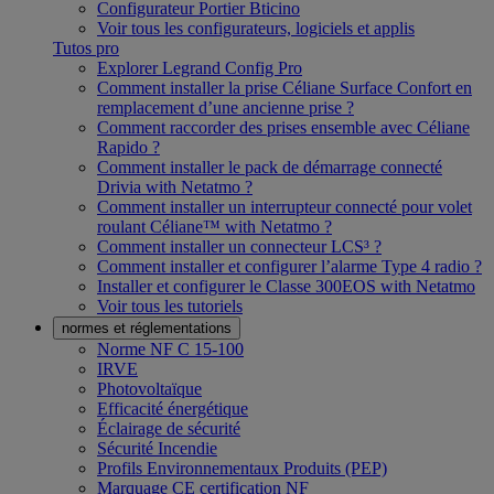
Configurateur Portier Bticino
Voir tous les configurateurs, logiciels et applis
Tutos pro
Explorer Legrand Config Pro
Comment installer la prise Céliane Surface Confort en
remplacement d’une ancienne prise ?
Comment raccorder des prises ensemble avec Céliane
Rapido ?
Comment installer le pack de démarrage connecté
Drivia with Netatmo ?
Comment installer un interrupteur connecté pour volet
roulant Céliane™ with Netatmo ?
Comment installer un connecteur LCS³ ?
Comment installer et configurer l’alarme Type 4 radio ?
Installer et configurer le Classe 300EOS with Netatmo
Voir tous les tutoriels
normes et réglementations
Norme NF C 15-100
IRVE
Photovoltaïque
Efficacité énergétique
Éclairage de sécurité
Sécurité Incendie
Profils Environnementaux Produits (PEP)
Marquage CE certification NF