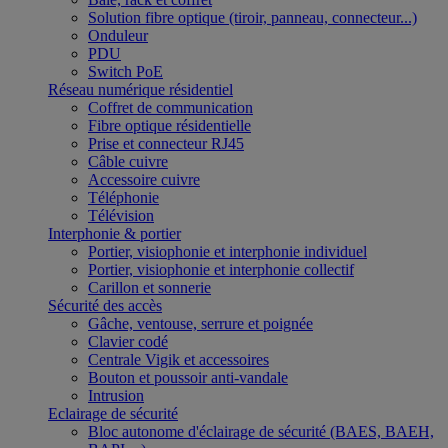
Solution fibre optique (tiroir, panneau, connecteur...)
Onduleur
PDU
Switch PoE
Réseau numérique résidentiel
Coffret de communication
Fibre optique résidentielle
Prise et connecteur RJ45
Câble cuivre
Accessoire cuivre
Téléphonie
Télévision
Interphonie & portier
Portier, visiophonie et interphonie individuel
Portier, visiophonie et interphonie collectif
Carillon et sonnerie
Sécurité des accès
Gâche, ventouse, serrure et poignée
Clavier codé
Centrale Vigik et accessoires
Bouton et poussoir anti-vandale
Intrusion
Eclairage de sécurité
Bloc autonome d'éclairage de sécurité (BAES, BAEH,