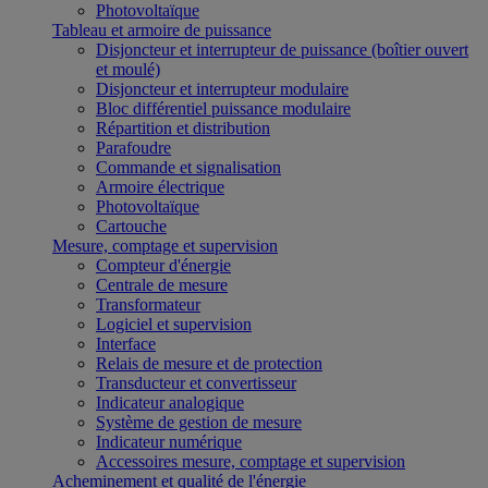
Photovoltaïque
Tableau et armoire de puissance
Disjoncteur et interrupteur de puissance (boîtier ouvert
et moulé)
Disjoncteur et interrupteur modulaire
Bloc différentiel puissance modulaire
Répartition et distribution
Parafoudre
Commande et signalisation
Armoire électrique
Photovoltaïque
Cartouche
Mesure, comptage et supervision
Compteur d'énergie
Centrale de mesure
Transformateur
Logiciel et supervision
Interface
Relais de mesure et de protection
Transducteur et convertisseur
Indicateur analogique
Système de gestion de mesure
Indicateur numérique
Accessoires mesure, comptage et supervision
Acheminement et qualité de l'énergie