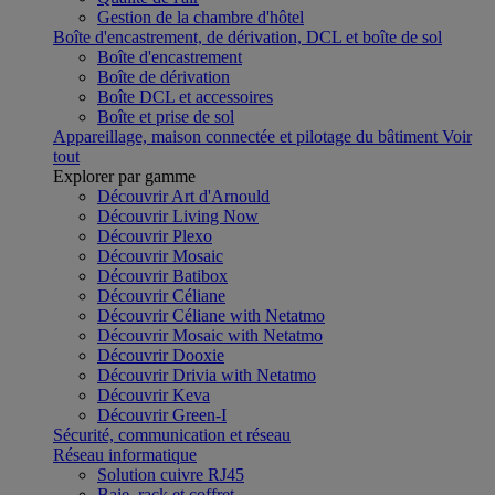
Gestion de la chambre d'hôtel
Boîte d'encastrement, de dérivation, DCL et boîte de sol
Boîte d'encastrement
Boîte de dérivation
Boîte DCL et accessoires
Boîte et prise de sol
Appareillage, maison connectée et pilotage du bâtiment
Voir
tout
Explorer par gamme
Découvrir Art d'Arnould
Découvrir Living Now
Découvrir Plexo
Découvrir Mosaic
Découvrir Batibox
Découvrir Céliane
Découvrir Céliane with Netatmo
Découvrir Mosaic with Netatmo
Découvrir Dooxie
Découvrir Drivia with Netatmo
Découvrir Keva
Découvrir Green-I
Sécurité, communication et réseau
Réseau informatique
Solution cuivre RJ45
Baie, rack et coffret