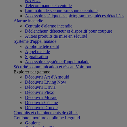
BAPI…)
Télécommande et centrale
Luminaire de secours sur source centrale
Accessoires, étiquettes, pictogrammes, pièces détachées
Alarme incendie
Centrale d'alarme incendie
Déclencheur, détecteur et dispositif pour coupure
Autres produits de mise en sécurité
Système d'appel malade
Applique tête de lit
Appel malade
Signalisation
Accessoires système d'appel malade
Sécurité, communication et réseau
Voir tout
Explorer par gamme
Découvrir Art d'Arnould
Découvrir Living Now
Découvrir Drivia
Découvrir Plexo
Découvrir Mosaic
Découvrir Céliane
Découvrir Dooxie
Conduits et cheminements de câbles
Goulotte, moulure et plinthe Legrand
Goulotte