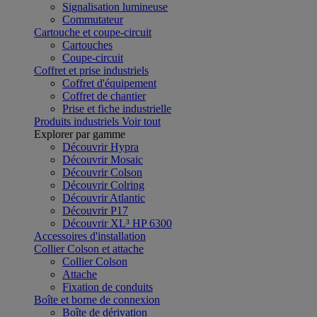
Signalisation lumineuse
Commutateur
Cartouche et coupe-circuit
Cartouches
Coupe-circuit
Coffret et prise industriels
Coffret d'équipement
Coffret de chantier
Prise et fiche industrielle
Produits industriels
Voir tout
Explorer par gamme
Découvrir Hypra
Découvrir Mosaic
Découvrir Colson
Découvrir Colring
Découvrir Atlantic
Découvrir P17
Découvrir XL³ HP 6300
Accessoires d'installation
Collier Colson et attache
Collier Colson
Attache
Fixation de conduits
Boîte et borne de connexion
Boîte de dérivation