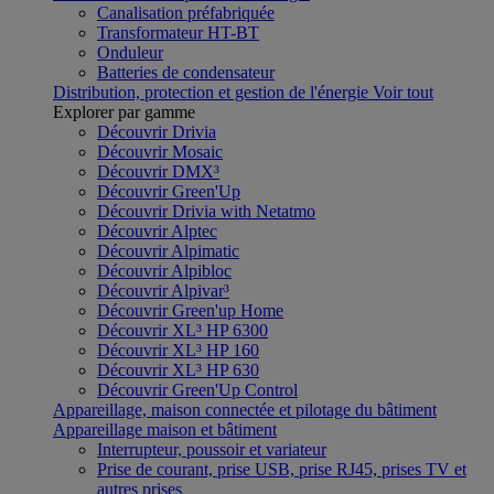
Canalisation préfabriquée
Transformateur HT-BT
Onduleur
Batteries de condensateur
Distribution, protection et gestion de l'énergie
Voir tout
Explorer par gamme
Découvrir Drivia
Découvrir Mosaic
Découvrir DMX³
Découvrir Green'Up
Découvrir Drivia with Netatmo
Découvrir Alptec
Découvrir Alpimatic
Découvrir Alpibloc
Découvrir Alpivar³
Découvrir Green'up Home
Découvrir XL³ HP 6300
Découvrir XL³ HP 160
Découvrir XL³ HP 630
Découvrir Green'Up Control
Appareillage, maison connectée et pilotage du bâtiment
Appareillage maison et bâtiment
Interrupteur, poussoir et variateur
Prise de courant, prise USB, prise RJ45, prises TV et
autres prises