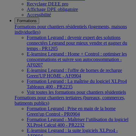
Recyclage DEEE pro
Affichage DPE obligatoire
Accessibilité
Formations
Formations pour chantiers résidentiels (logements, maisons
individuelles)
Formation Legrand : devenir expert des solutions
connectées Legrand pour mieux vendre et gagner du
temps - PR1205
E-learning Legrand : Home + Control : optimiser les
consommations et suivre son autoconsommation -
AF0207
E-learning Legrand : l'offre de bornes de recharge
Green'UP HOME - AF0904
Formation Legrand : La maîtrise du logiciel XLPro4
Tableaux 400 - PR2235
Voir toutes les formations pour chantiers résidentiels
Formations pour chantiers tertiaires (bureaux, commerces,
batiments publics)
Formation Legrand : Prise en main de la borne
Green'up Control - PR0904
Formation Legrand - Maîtriser l’utilisation du logiciel
XLPro4 Calcul 400 - PR2232
E-learning Legrand : la suite logiciels XLPro4 -
AF0604