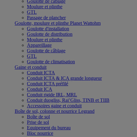
Goulotte de câblage
Moulure et plinthe
GTL
Passage de plancher
Goulotte, moulure et plinthe Planet Wattohm
Goulotte d'installation
Goulotte de distribution
Moulure et plinthe
Appareillage
Goulotte de câblage
GTL
Goulotte de climatisation
Gaine et conduit
Conduit ICTA
Conduit ICTA & ICA grande longueur
Conduit ICTA préfilé
Conduit ICA
Conduit rigide IRL, MRL
Conduit duogliss, Rai’Gliss, TINB et TIIB
Accessoires gaine et conduit
Boîte de sol, colonne et nourrice Legrand
Boîte de sol
Prise de sol
Equipement du bureau
Bloc nourrice