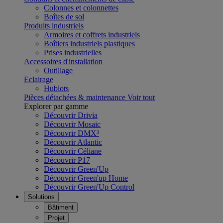
Colonnes et colonnettes
Boîtes de sol
Produits industriels
Armoires et coffrets industriels
Boîtiers industriels plastiques
Prises industrielles
Accessoires d'installation
Outillage
Eclairage
Hublots
Pièces détachées & maintenance
Voir tout
Explorer par gamme
Découvrir Drivia
Découvrir Mosaic
Découvrir DMX³
Découvrir Atlantic
Découvrir Céliane
Découvrir P17
Découvrir Green'Up
Découvrir Green'up Home
Découvrir Green'Up Control
Solutions
Bâtiment
Projet