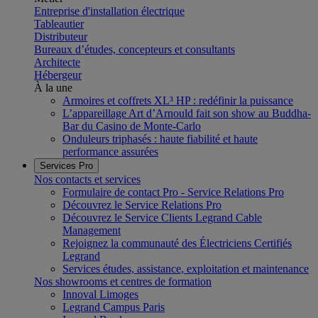
Entreprise d'installation électrique
Tableautier
Distributeur
Bureaux d’études, concepteurs et consultants
Architecte
Hébergeur
À la une
Armoires et coffrets XL³ HP : redéfinir la puissance
L’appareillage Art d’Arnould fait son show au Buddha-
Bar du Casino de Monte-Carlo
Onduleurs triphasés : haute fiabilité et haute
performance assurées
Services Pro
Nos contacts et services
Formulaire de contact Pro - Service Relations Pro
Découvrez le Service Relations Pro
Découvrez le Service Clients Legrand Cable
Management
Rejoignez la communauté des Électriciens Certifiés
Legrand
Services études, assistance, exploitation et maintenance
Nos showrooms et centres de formation
Innoval Limoges
Legrand Campus Paris