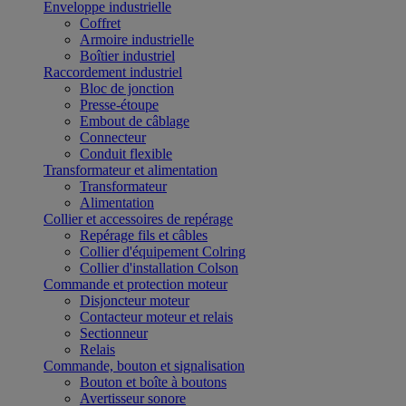
Enveloppe industrielle
Coffret
Armoire industrielle
Boîtier industriel
Raccordement industriel
Bloc de jonction
Presse-étoupe
Embout de câblage
Connecteur
Conduit flexible
Transformateur et alimentation
Transformateur
Alimentation
Collier et accessoires de repérage
Repérage fils et câbles
Collier d'équipement Colring
Collier d'installation Colson
Commande et protection moteur
Disjoncteur moteur
Contacteur moteur et relais
Sectionneur
Relais
Commande, bouton et signalisation
Bouton et boîte à boutons
Avertisseur sonore