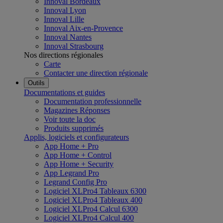
Innoval Bordeaux
Innoval Lyon
Innoval Lille
Innoval Aix-en-Provence
Innoval Nantes
Innoval Strasbourg
Nos directions régionales
Carte
Contacter une direction régionale
Outils
Documentations et guides
Documentation professionnelle
Magazines Réponses
Voir toute la doc
Produits supprimés
Applis, logiciels et configurateurs
App Home + Pro
App Home + Control
App Home + Security
App Legrand Pro
Legrand Config Pro
Logiciel XLPro4 Tableaux 6300
Logiciel XLPro4 Tableaux 400
Logiciel XLPro4 Calcul 6300
Logiciel XLPro4 Calcul 400