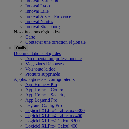
Innoval Bordeaux
Innoval Lyon
Innoval Lille
Innoval Aix-en-Provence
Innoval Nantes
Innoval Strasbourg
Nos directions régionales
Carte
Contacter une direction régionale
Outils
Documentations et guides
Documentation professionnelle
Magazines Réponses
Voir toute la doc
Produits supprimés
Applis, logiciels et configurateurs
App Home + Pro
App Home + Control
App Home + Security
App Legrand Pro
Legrand Config Pro
Logiciel XLPro4 Tableaux 6300
Logiciel XLPro4 Tableaux 400
Logiciel XLPro4 Calcul 6300
Logiciel XLPro4 Calcul 400