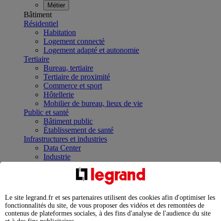
Métier
Bâtiment
Résidentiel
Habitation
Logement connecté
Logement adapté et autonomie
Tertiaire
Bureau, tertiaire
Tertiaire de proximité
Commerce et sport
Hôtellerie
Mobilier de bureau, lieux de vie
Public et santé
Bâtiment public
Établissement de santé
Infrastructures et industries
Data Center
Industrie
Infrastructures
À la une
Contrôler et planifier le fonctionnement des appareils
électriques avec le contacteur connecté
Le site legrand.fr et ses partenaires utilisent des cookies afin d'optimiser les
Répartir et optimiser son tableau électrique
fonctionnalités du site, de vous proposer des vidéos et des remontées de
Legrand Data Center Solutions : concentrer les
contenus de plateformes sociales, à des fins d'analyse de l'audience du site
expertises au service de vos performances