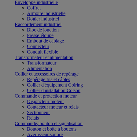
Enveloppe industrielle
Coffret
Armoire industrielle
Boîtier industriel
Raccordement industriel
Bloc de jonction
Presse-étoupe
Embout de câblage
Connecteur
Conduit flexible
Transformateur et alimentation
Transformateur
Alimentation
Collier et accessoires de repérage
Repérage fils et câbles
Collier d'équipement Colring
Collier d'installation Colson
Commande et protection moteur
Disjoncteur moteur
Contacteur moteur et relais
Sectionneur
Relais
Commande, bouton et signalisation
Bouton et boîte à boutons
Avertisseur sonore