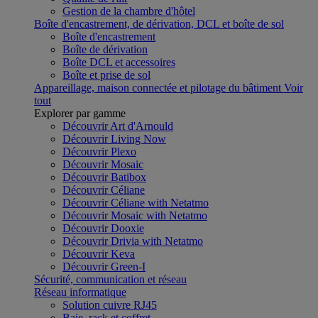
Gestion de la chambre d'hôtel
Boîte d'encastrement, de dérivation, DCL et boîte de sol
Boîte d'encastrement
Boîte de dérivation
Boîte DCL et accessoires
Boîte et prise de sol
Appareillage, maison connectée et pilotage du bâtiment
Voir
tout
Explorer par gamme
Découvrir Art d'Arnould
Découvrir Living Now
Découvrir Plexo
Découvrir Mosaic
Découvrir Batibox
Découvrir Céliane
Découvrir Céliane with Netatmo
Découvrir Mosaic with Netatmo
Découvrir Dooxie
Découvrir Drivia with Netatmo
Découvrir Keva
Découvrir Green-I
Sécurité, communication et réseau
Réseau informatique
Solution cuivre RJ45
Baie, rack et coffret