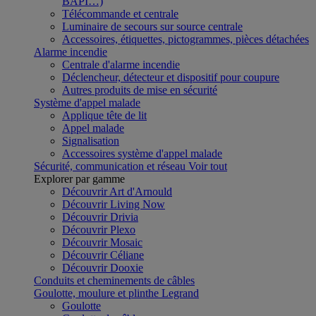
BAPI…)
Télécommande et centrale
Luminaire de secours sur source centrale
Accessoires, étiquettes, pictogrammes, pièces détachées
Alarme incendie
Centrale d'alarme incendie
Déclencheur, détecteur et dispositif pour coupure
Autres produits de mise en sécurité
Système d'appel malade
Applique tête de lit
Appel malade
Signalisation
Accessoires système d'appel malade
Sécurité, communication et réseau
Voir tout
Explorer par gamme
Découvrir Art d'Arnould
Découvrir Living Now
Découvrir Drivia
Découvrir Plexo
Découvrir Mosaic
Découvrir Céliane
Découvrir Dooxie
Conduits et cheminements de câbles
Goulotte, moulure et plinthe Legrand
Goulotte