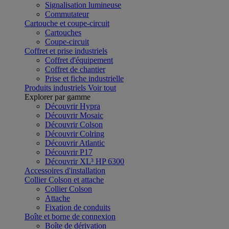
Signalisation lumineuse
Commutateur
Cartouche et coupe-circuit
Cartouches
Coupe-circuit
Coffret et prise industriels
Coffret d'équipement
Coffret de chantier
Prise et fiche industrielle
Produits industriels
Voir tout
Explorer par gamme
Découvrir Hypra
Découvrir Mosaic
Découvrir Colson
Découvrir Colring
Découvrir Atlantic
Découvrir P17
Découvrir XL³ HP 6300
Accessoires d'installation
Collier Colson et attache
Collier Colson
Attache
Fixation de conduits
Boîte et borne de connexion
Boîte de dérivation