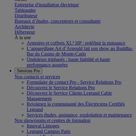
Entreprise d'installation électrique
Tableautier
Distributeur
Bureaux d’études, concepteurs et consultants
Architecte
Hébergeur
À la une
Armoires et coffrets XL³ HP : redéfinir la puissance
L’appareillage Art d’Arnould fait son show au Buddha-
Bar du Casino de Monte-Carlo
Onduleurs triphasés : haute fiabilité et haute
performance assurées
Services Pro
Nos contacts et services
Formulaire de contact Pro - Service Relations Pro
Découvrez le Service Relations Pro
Découvrez le Service Clients Legrand Cable
Management
Rejoignez la communauté des Électriciens Certifiés
Legrand
Services études, assistance, exploitation et maintenance
Nos showrooms et centres de formation
Innoval Limoges
Legrand Campus Paris