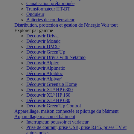
Canalisation préfabriquée
Transformateur HT-BT
Onduleur
Batteries de condensateur
Distribution, protection et gestion de l'énergie
Voir tout
Explorer par gamme
Découvrir Drivia
Découvrir Mosaic
Découvrir DMX³
Découvrir Green'Up
Découvrir Drivia with Netatmo
Découvrir Alptec
Découvrir Alpimatic
Découvrir Alpibloc
Découvrir Alpivar³
Découvrir Green'up Home
Découvrir XL³ HP 6300
Découvrir XL³ HP 160
Découvrir XL³ HP 630
Découvrir Green'Up Control
Appareillage, maison connectée et pilotage du bâtiment
Appareillage maison et bâtiment
Interrupteur, poussoir et variateur
Prise de courant, prise USB, prise RJ45, prises TV et
autres prises