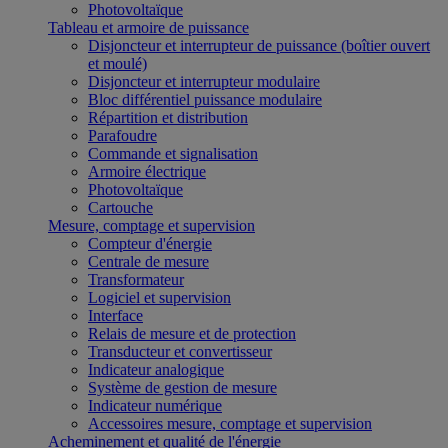
Photovoltaïque
Tableau et armoire de puissance
Disjoncteur et interrupteur de puissance (boîtier ouvert
et moulé)
Disjoncteur et interrupteur modulaire
Bloc différentiel puissance modulaire
Répartition et distribution
Parafoudre
Commande et signalisation
Armoire électrique
Photovoltaïque
Cartouche
Mesure, comptage et supervision
Compteur d'énergie
Centrale de mesure
Transformateur
Logiciel et supervision
Interface
Relais de mesure et de protection
Transducteur et convertisseur
Indicateur analogique
Système de gestion de mesure
Indicateur numérique
Accessoires mesure, comptage et supervision
Acheminement et qualité de l'énergie