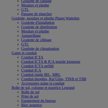
Goulotte de câblage
Moulure et plinthe
GTL
Passage de plancher
Goulotte, moulure et plinthe Planet Wattohm
Goulotte d'installation
Goulotte de distribution
Moulure et plinthe
Appareillage
Goulotte de câblage
GTL
Goulotte de climatisation
Gaine et conduit
Conduit ICTA
Conduit ICTA & ICA grande longueur
Conduit ICTA préfilé
Conduit ICA
Conduit rigide IRL, MRL
Conduit duogliss, Rai’Gliss, TINB et TIIB
Accessoires gaine et conduit
Boîte de sol, colonne et nourrice Legrand
Boîte de sol
Prise de sol
Equipement du bureau
Bloc nourrice