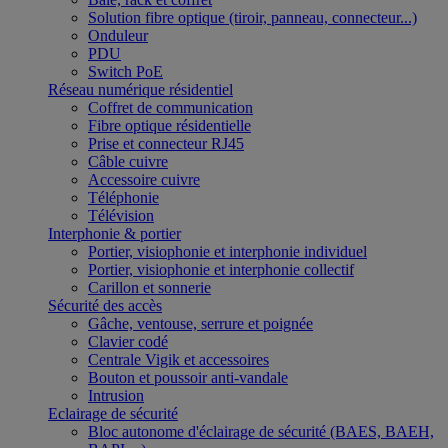
Solution fibre optique (tiroir, panneau, connecteur...)
Onduleur
PDU
Switch PoE
Réseau numérique résidentiel
Coffret de communication
Fibre optique résidentielle
Prise et connecteur RJ45
Câble cuivre
Accessoire cuivre
Téléphonie
Télévision
Interphonie & portier
Portier, visiophonie et interphonie individuel
Portier, visiophonie et interphonie collectif
Carillon et sonnerie
Sécurité des accès
Gâche, ventouse, serrure et poignée
Clavier codé
Centrale Vigik et accessoires
Bouton et poussoir anti-vandale
Intrusion
Eclairage de sécurité
Bloc autonome d'éclairage de sécurité (BAES, BAEH,