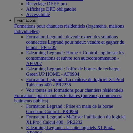
Recyclage DEEE pro
Affichage DPE obligatoire
Accessibilité
Formations
Formations pour chantiers résidentiels (logements, maisons
individuelles)
Formation Legrand : devenir expert des solutions
connectées Legrand pour mieux vendre et gagner du
temps - PR1205
E-learning Legrand : Home + Control : optimiser les
consommations et suivre son autoconsommation -
AF0207
E-learning Legrand : l'offre de bornes de recharge
Green'UP HOME - AF0904
Formation Legrand : La maîtrise du logiciel XLPro4
Tableaux 400 - PR2235
Voir toutes les formations pour chantiers résidentiels
Formations pour chantiers tertiaires (bureaux, commerces,
batiments publics)
Formation Legrand : Prise en main de la borne
Green'up Control - PR0904
Formation Legrand - Maîtriser l’utilisation du logiciel
XLPro4 Calcul 400 - PR2232
E-learning Legrand : la suite logiciels XLPro4 -
AF0604