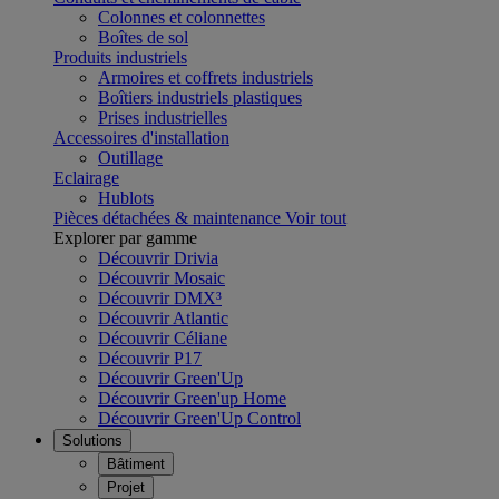
Colonnes et colonnettes
Boîtes de sol
Produits industriels
Armoires et coffrets industriels
Boîtiers industriels plastiques
Prises industrielles
Accessoires d'installation
Outillage
Eclairage
Hublots
Pièces détachées & maintenance
Voir tout
Explorer par gamme
Découvrir Drivia
Découvrir Mosaic
Découvrir DMX³
Découvrir Atlantic
Découvrir Céliane
Découvrir P17
Découvrir Green'Up
Découvrir Green'up Home
Découvrir Green'Up Control
Solutions
Bâtiment
Projet