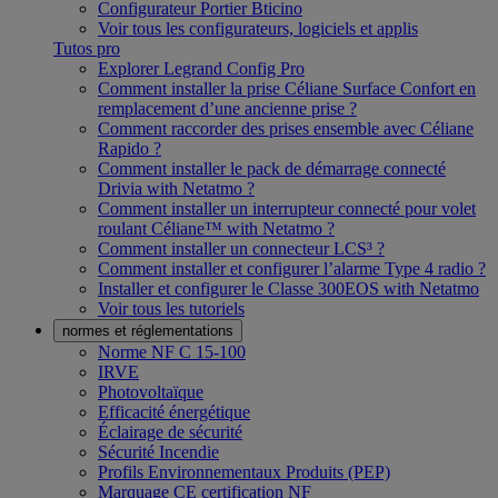
Configurateur Portier Bticino
Voir tous les configurateurs, logiciels et applis
Tutos pro
Explorer Legrand Config Pro
Comment installer la prise Céliane Surface Confort en
remplacement d’une ancienne prise ?
Comment raccorder des prises ensemble avec Céliane
Rapido ?
Comment installer le pack de démarrage connecté
Drivia with Netatmo ?
Comment installer un interrupteur connecté pour volet
roulant Céliane™ with Netatmo ?
Comment installer un connecteur LCS³ ?
Comment installer et configurer l’alarme Type 4 radio ?
Installer et configurer le Classe 300EOS with Netatmo
Voir tous les tutoriels
normes et réglementations
Norme NF C 15-100
IRVE
Photovoltaïque
Efficacité énergétique
Éclairage de sécurité
Sécurité Incendie
Profils Environnementaux Produits (PEP)
Marquage CE certification NF