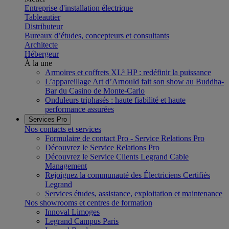
Entreprise d'installation électrique
Tableautier
Distributeur
Bureaux d’études, concepteurs et consultants
Architecte
Hébergeur
À la une
Armoires et coffrets XL³ HP : redéfinir la puissance
L’appareillage Art d’Arnould fait son show au Buddha-
Bar du Casino de Monte-Carlo
Onduleurs triphasés : haute fiabilité et haute
performance assurées
Services Pro
Nos contacts et services
Formulaire de contact Pro - Service Relations Pro
Découvrez le Service Relations Pro
Découvrez le Service Clients Legrand Cable
Management
Rejoignez la communauté des Électriciens Certifiés
Legrand
Services études, assistance, exploitation et maintenance
Nos showrooms et centres de formation
Innoval Limoges
Legrand Campus Paris