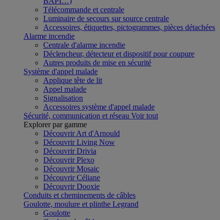
BAPI…)
Télécommande et centrale
Luminaire de secours sur source centrale
Accessoires, étiquettes, pictogrammes, pièces détachées
Alarme incendie
Centrale d'alarme incendie
Déclencheur, détecteur et dispositif pour coupure
Autres produits de mise en sécurité
Système d'appel malade
Applique tête de lit
Appel malade
Signalisation
Accessoires système d'appel malade
Sécurité, communication et réseau
Voir tout
Explorer par gamme
Découvrir Art d'Arnould
Découvrir Living Now
Découvrir Drivia
Découvrir Plexo
Découvrir Mosaic
Découvrir Céliane
Découvrir Dooxie
Conduits et cheminements de câbles
Goulotte, moulure et plinthe Legrand
Goulotte