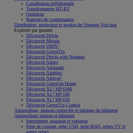
Canalisation préfabriquée
Transformateur HT-BT
Onduleur
Batteries de condensateur
Distribution, protection et gestion de l'énergie
Voir tout
Explorer par gamme
Découvrir Drivia
Découvrir Mosaic
Découvrir DMX³
Découvrir Green'Up
Découvrir Drivia with Netatmo
Découvrir Alptec
Découvrir Alpimatic
Découvrir Alpibloc
Découvrir Alpivar³
Découvrir Green'up Home
Découvrir XL³ HP 6300
Découvrir XL³ HP 160
Découvrir XL³ HP 630
Découvrir Green'Up Control
Appareillage, maison connectée et pilotage du bâtiment
Appareillage maison et bâtiment
Interrupteur, poussoir et variateur
Prise de courant, prise USB, prise RJ45, prises TV et
autres prises