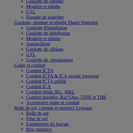
Goulotte de câblage
Moulure et plinthe
GTL
Passage de plancher
Goulotte, moulure et plinthe Planet Wattohm
Goulotte d'installation
Goulotte de distribution
Moulure et plinthe
Appareillage
Goulotte de câblage
GTL
Goulotte de climatisation
Gaine et conduit
Conduit ICTA
Conduit ICTA & ICA grande longueur
Conduit ICTA préfilé
Conduit ICA
Conduit rigide IRL, MRL
Conduit duogliss, Rai’Gliss, TINB et TIIB
Accessoires gaine et conduit
Boîte de sol, colonne et nourrice Legrand
Boîte de sol
Prise de sol
Equipement du bureau
Bloc nourrice