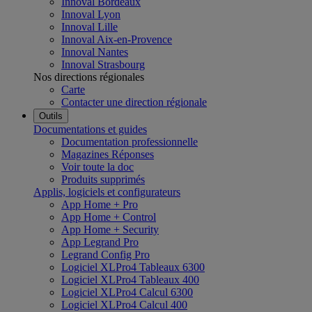
Innoval Bordeaux
Innoval Lyon
Innoval Lille
Innoval Aix-en-Provence
Innoval Nantes
Innoval Strasbourg
Nos directions régionales
Carte
Contacter une direction régionale
Outils
Documentations et guides
Documentation professionnelle
Magazines Réponses
Voir toute la doc
Produits supprimés
Applis, logiciels et configurateurs
App Home + Pro
App Home + Control
App Home + Security
App Legrand Pro
Legrand Config Pro
Logiciel XLPro4 Tableaux 6300
Logiciel XLPro4 Tableaux 400
Logiciel XLPro4 Calcul 6300
Logiciel XLPro4 Calcul 400