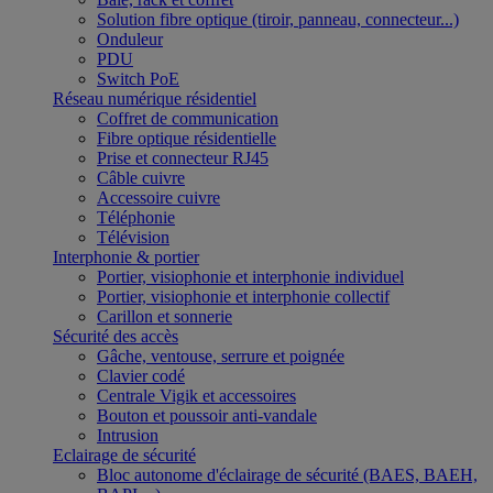
Solution fibre optique (tiroir, panneau, connecteur...)
Onduleur
PDU
Switch PoE
Réseau numérique résidentiel
Coffret de communication
Fibre optique résidentielle
Prise et connecteur RJ45
Câble cuivre
Accessoire cuivre
Téléphonie
Télévision
Interphonie & portier
Portier, visiophonie et interphonie individuel
Portier, visiophonie et interphonie collectif
Carillon et sonnerie
Sécurité des accès
Gâche, ventouse, serrure et poignée
Clavier codé
Centrale Vigik et accessoires
Bouton et poussoir anti-vandale
Intrusion
Eclairage de sécurité
Bloc autonome d'éclairage de sécurité (BAES, BAEH,