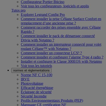
Configurateur Portier Bticino
Voir tous les configurateurs, logiciels et applis
Tutos pro
Explorer Legrand Config Pro
Comment installer la prise Céliane Surface Confort en
remplacement d’une ancienne prise ?
Comment raccorder des prises ensemble avec Céliane
Rapido ?
Comment installer le pack de démarrage connecté
Drivia with Netatmo ?
Comment installer un interrupteur connecté pour volet
roulant Céliane™ with Netatmo ?
Comment installer un connecteur LCS³ ?
Comment installer et configurer l’alarme Type 4 radio ?
Installer et configurer le Classe 300EOS with Netatmo
Voir tous les tutoriels
normes et réglementations
Norme NF C 15-100
IRVE
Photovoltaïque
Efficacité énergétique
Éclairage de sécurité
Sécurité Incendie
Profils Environnementaux Produits (PEP)
Marquage CE certification NF