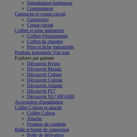
Signalisation lumineuse
Commutateur
Cartouche et coupe-circuit
Cartouches
Coupe-circuit
Coffret et prise industriels
Coffret d'équipement
Coffret de chantier
Prise et fiche industrielle
Produits industriels
Voir tout
Explorer par gamme
Découvrir Hypra
Découvrir Mosaic
Découvrir Colson
Découvrir Colring
Découvrir Atlantic
Découvrir P17
Découvrir XL³ HP 6300
Accessoires d'installation
Collier Colson et attache
Collier Colson
Attache
Fixation de conduits
Boîte et borne de connexion
Boîte de dérivation