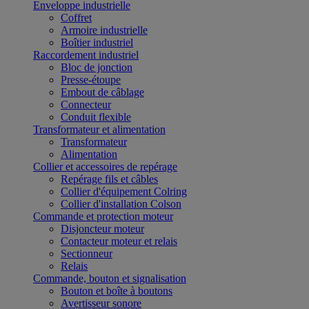
Enveloppe industrielle
Coffret
Armoire industrielle
Boîtier industriel
Raccordement industriel
Bloc de jonction
Presse-étoupe
Embout de câblage
Connecteur
Conduit flexible
Transformateur et alimentation
Transformateur
Alimentation
Collier et accessoires de repérage
Repérage fils et câbles
Collier d'équipement Colring
Collier d'installation Colson
Commande et protection moteur
Disjoncteur moteur
Contacteur moteur et relais
Sectionneur
Relais
Commande, bouton et signalisation
Bouton et boîte à boutons
Avertisseur sonore