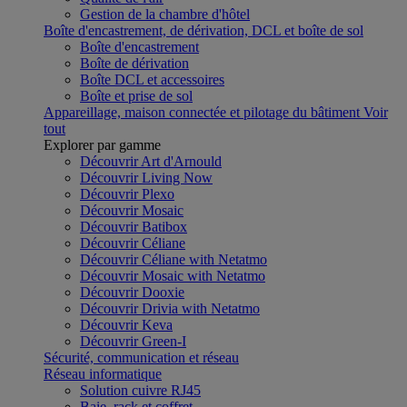
Gestion de la chambre d'hôtel
Boîte d'encastrement, de dérivation, DCL et boîte de sol
Boîte d'encastrement
Boîte de dérivation
Boîte DCL et accessoires
Boîte et prise de sol
Appareillage, maison connectée et pilotage du bâtiment
Voir
tout
Explorer par gamme
Découvrir Art d'Arnould
Découvrir Living Now
Découvrir Plexo
Découvrir Mosaic
Découvrir Batibox
Découvrir Céliane
Découvrir Céliane with Netatmo
Découvrir Mosaic with Netatmo
Découvrir Dooxie
Découvrir Drivia with Netatmo
Découvrir Keva
Découvrir Green-I
Sécurité, communication et réseau
Réseau informatique
Solution cuivre RJ45
Baie, rack et coffret