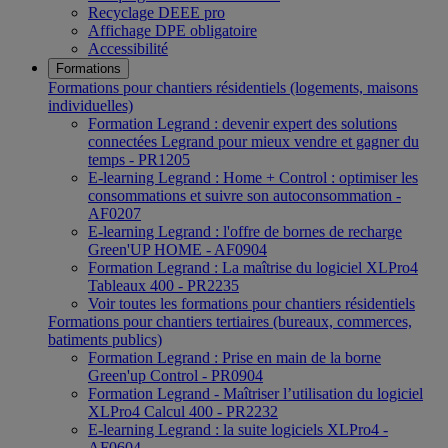
Recyclage DEEE pro
Affichage DPE obligatoire
Accessibilité
Formations
Formations pour chantiers résidentiels (logements, maisons
individuelles)
Formation Legrand : devenir expert des solutions
connectées Legrand pour mieux vendre et gagner du
temps - PR1205
E-learning Legrand : Home + Control : optimiser les
consommations et suivre son autoconsommation -
AF0207
E-learning Legrand : l'offre de bornes de recharge
Green'UP HOME - AF0904
Formation Legrand : La maîtrise du logiciel XLPro4
Tableaux 400 - PR2235
Voir toutes les formations pour chantiers résidentiels
Formations pour chantiers tertiaires (bureaux, commerces,
batiments publics)
Formation Legrand : Prise en main de la borne
Green'up Control - PR0904
Formation Legrand - Maîtriser l’utilisation du logiciel
XLPro4 Calcul 400 - PR2232
E-learning Legrand : la suite logiciels XLPro4 -
AF0604