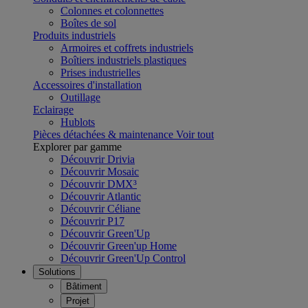
Colonnes et colonnettes
Boîtes de sol
Produits industriels
Armoires et coffrets industriels
Boîtiers industriels plastiques
Prises industrielles
Accessoires d'installation
Outillage
Eclairage
Hublots
Pièces détachées & maintenance
Voir tout
Explorer par gamme
Découvrir Drivia
Découvrir Mosaic
Découvrir DMX³
Découvrir Atlantic
Découvrir Céliane
Découvrir P17
Découvrir Green'Up
Découvrir Green'up Home
Découvrir Green'Up Control
Solutions
Bâtiment
Projet