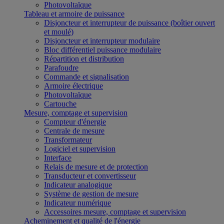
Photovoltaïque
Tableau et armoire de puissance
Disjoncteur et interrupteur de puissance (boîtier ouvert
et moulé)
Disjoncteur et interrupteur modulaire
Bloc différentiel puissance modulaire
Répartition et distribution
Parafoudre
Commande et signalisation
Armoire électrique
Photovoltaïque
Cartouche
Mesure, comptage et supervision
Compteur d'énergie
Centrale de mesure
Transformateur
Logiciel et supervision
Interface
Relais de mesure et de protection
Transducteur et convertisseur
Indicateur analogique
Système de gestion de mesure
Indicateur numérique
Accessoires mesure, comptage et supervision
Acheminement et qualité de l'énergie