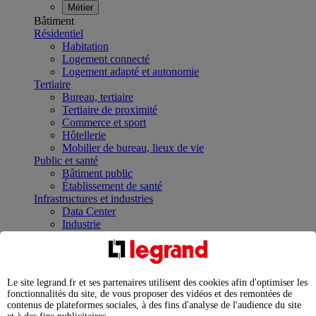
Métier
Bâtiment
Résidentiel
Habitation
Logement connecté
Logement adapté et autonomie
Tertiaire
Bureau, tertiaire
Tertiaire de proximité
Commerce et sport
Hôtellerie
Mobilier de bureau, lieux de vie
Public et santé
Bâtiment public
Établissement de santé
Infrastructures et industries
Data Center
Industrie
Infrastructures
À la une
Contrôler et planifier le fonctionnement des appareils
électriques avec le contacteur connecté
Le site legrand.fr et ses partenaires utilisent des cookies afin d'optimiser les
Répartir et optimiser son tableau électrique
fonctionnalités du site, de vous proposer des vidéos et des remontées de
Legrand Data Center Solutions : concentrer les
contenus de plateformes sociales, à des fins d'analyse de l'audience du site
expertises au service de vos performances