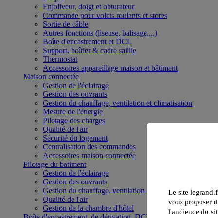
Enjoliveur, doigt et obturateur
Commande pour volets roulants et stores
Sortie de câble
Autres fonctions (liseuse, balisage,...)
Boîte d'encastrement et DCL
Support, boîtier & cadre saillie
Thermostat
Accessoires appareillage maison et bâtiment
Maison connectée
Gestion de l'éclairage
Gestion des ouvrants
Gestion du chauffage, ventilation et climatisation
Mesure de l'énergie
Pilotage des charges
Qualité de l'air
Sécurité du logement
Centralisation des commandes
Accessoires maison connectée
Pilotage du batiment
Gestion de l'éclairage
Gestion des ouvrants
Gestion du chauffage, ventilation et climatisation
Le site legrand.f
Qualité de l'air
vous proposer de
Gestion de la chambre d'hôtel
l'audience du sit
Boîte d'encastrement, de dérivation, DCL et boîte de sol