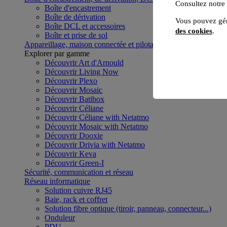
Consultez notre
Boîte d'encastrement
Boîte de dérivation
Vous pouvez gér
Boîte DCL et accessoires
des cookies
.
Boîte et prise de sol
Appareillage, maison connectée et pilotage du bâtiment
Voir to
Explorer par gamme
Découvrir Art d'Arnould
Découvrir Living Now
Découvrir Plexo
Découvrir Mosaic
Découvrir Batibox
Découvrir Céliane
Découvrir Céliane with Netatmo
Découvrir Mosaic with Netatmo
Découvrir Dooxie
Découvrir Drivia with Netatmo
Découvrir Keva
Découvrir Green-I
Sécurité, communication et réseau
Réseau informatique
Solution cuivre RJ45
Baie, rack et coffret
Solution fibre optique (tiroir, panneau, connecteur...)
Onduleur
PDU