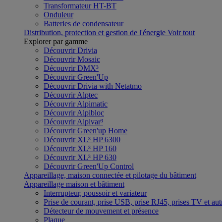
Transformateur HT-BT
Onduleur
Batteries de condensateur
Distribution, protection et gestion de l'énergie
Voir tout
Explorer par gamme
Découvrir Drivia
Découvrir Mosaic
Découvrir DMX³
Découvrir Green'Up
Découvrir Drivia with Netatmo
Découvrir Alptec
Découvrir Alpimatic
Découvrir Alpibloc
Découvrir Alpivar³
Découvrir Green'up Home
Découvrir XL³ HP 6300
Découvrir XL³ HP 160
Découvrir XL³ HP 630
Découvrir Green'Up Control
Appareillage, maison connectée et pilotage du bâtiment
Appareillage maison et bâtiment
Interrupteur, poussoir et variateur
Prise de courant, prise USB, prise RJ45, prises TV et aut
Détecteur de mouvement et présence
Plaque