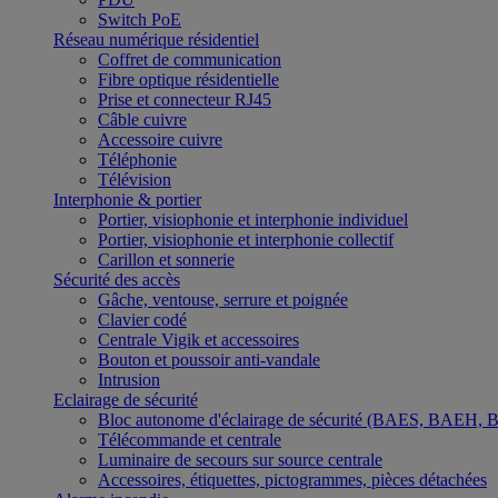
Switch PoE
Réseau numérique résidentiel
Coffret de communication
Fibre optique résidentielle
Prise et connecteur RJ45
Câble cuivre
Accessoire cuivre
Téléphonie
Télévision
Interphonie & portier
Portier, visiophonie et interphonie individuel
Portier, visiophonie et interphonie collectif
Carillon et sonnerie
Sécurité des accès
Gâche, ventouse, serrure et poignée
Clavier codé
Centrale Vigik et accessoires
Bouton et poussoir anti-vandale
Intrusion
Eclairage de sécurité
Bloc autonome d'éclairage de sécurité (BAES, BAEH,
Télécommande et centrale
Luminaire de secours sur source centrale
Accessoires, étiquettes, pictogrammes, pièces détachées