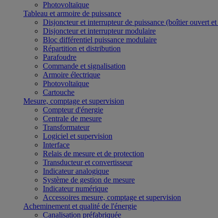
Photovoltaïque
Tableau et armoire de puissance
Disjoncteur et interrupteur de puissance (boîtier ouvert e
Disjoncteur et interrupteur modulaire
Bloc différentiel puissance modulaire
Répartition et distribution
Parafoudre
Commande et signalisation
Armoire électrique
Photovoltaïque
Cartouche
Mesure, comptage et supervision
Compteur d'énergie
Centrale de mesure
Transformateur
Logiciel et supervision
Interface
Relais de mesure et de protection
Transducteur et convertisseur
Indicateur analogique
Système de gestion de mesure
Indicateur numérique
Accessoires mesure, comptage et supervision
Acheminement et qualité de l'énergie
Canalisation préfabriquée