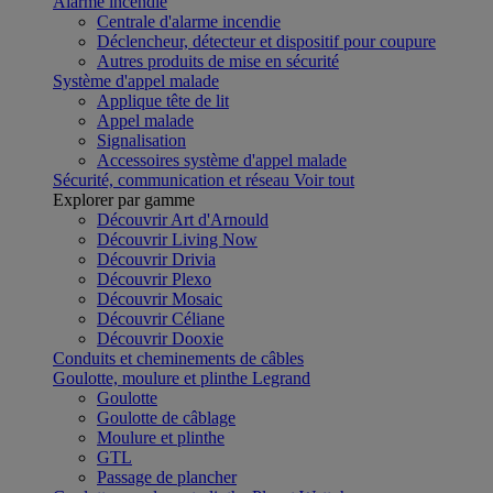
Alarme incendie
Centrale d'alarme incendie
Déclencheur, détecteur et dispositif pour coupure
Autres produits de mise en sécurité
Système d'appel malade
Applique tête de lit
Appel malade
Signalisation
Accessoires système d'appel malade
Sécurité, communication et réseau
Voir tout
Explorer par gamme
Découvrir Art d'Arnould
Découvrir Living Now
Découvrir Drivia
Découvrir Plexo
Découvrir Mosaic
Découvrir Céliane
Découvrir Dooxie
Conduits et cheminements de câbles
Goulotte, moulure et plinthe Legrand
Goulotte
Goulotte de câblage
Moulure et plinthe
GTL
Passage de plancher