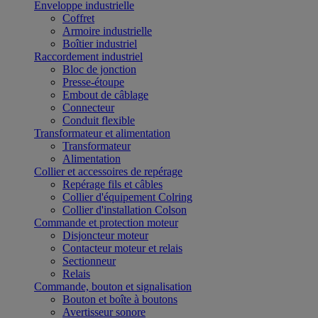
Enveloppe industrielle
Coffret
Armoire industrielle
Boîtier industriel
Raccordement industriel
Bloc de jonction
Presse-étoupe
Embout de câblage
Connecteur
Conduit flexible
Transformateur et alimentation
Transformateur
Alimentation
Collier et accessoires de repérage
Repérage fils et câbles
Collier d'équipement Colring
Collier d'installation Colson
Commande et protection moteur
Disjoncteur moteur
Contacteur moteur et relais
Sectionneur
Relais
Commande, bouton et signalisation
Bouton et boîte à boutons
Avertisseur sonore