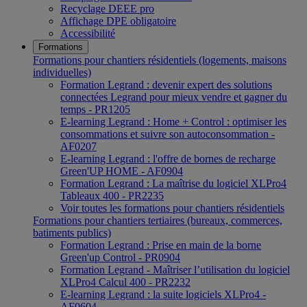
Recyclage DEEE pro
Affichage DPE obligatoire
Accessibilité
Formations
Formations pour chantiers résidentiels (logements, maisons
individuelles)
Formation Legrand : devenir expert des solutions
connectées Legrand pour mieux vendre et gagner du
temps - PR1205
E-learning Legrand : Home + Control : optimiser les
consommations et suivre son autoconsommation -
AF0207
E-learning Legrand : l'offre de bornes de recharge
Green'UP HOME - AF0904
Formation Legrand : La maîtrise du logiciel XLPro4
Tableaux 400 - PR2235
Voir toutes les formations pour chantiers résidentiels
Formations pour chantiers tertiaires (bureaux, commerces,
batiments publics)
Formation Legrand : Prise en main de la borne
Green'up Control - PR0904
Formation Legrand - Maîtriser l’utilisation du logiciel
XLPro4 Calcul 400 - PR2232
E-learning Legrand : la suite logiciels XLPro4 -
AF0604