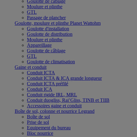
Goulotte de câblage
Moulure et plinthe
GTL
Passage de plancher
Goulotte, moulure et plinthe Planet Wattohm
Goulotte d'installation
Goulotte de distribution
Moulure et plinthe
Appareillage
Goulotte de câblage
GTL
Goulotte de climatisation
Gaine et conduit
Conduit ICTA
Conduit ICTA & ICA grande longueur
Conduit ICTA préfilé
Conduit ICA
Conduit rigide IRL, MRL
Conduit duogliss, Rai’Gliss, TINB et TIIB
Accessoires gaine et conduit
Boîte de sol, colonne et nourrice Legrand
Boîte de sol
Prise de sol
Equipement du bureau
Bloc nourrice