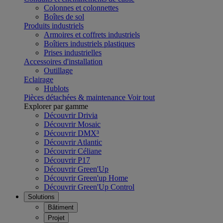
Colonnes et colonnettes
Boîtes de sol
Produits industriels
Armoires et coffrets industriels
Boîtiers industriels plastiques
Prises industrielles
Accessoires d'installation
Outillage
Eclairage
Hublots
Pièces détachées & maintenance
Voir tout
Explorer par gamme
Découvrir Drivia
Découvrir Mosaic
Découvrir DMX³
Découvrir Atlantic
Découvrir Céliane
Découvrir P17
Découvrir Green'Up
Découvrir Green'up Home
Découvrir Green'Up Control
Solutions
Bâtiment
Projet