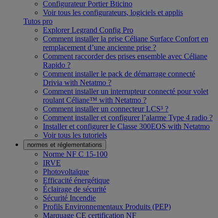
Configurateur Portier Bticino
Voir tous les configurateurs, logiciels et applis
Tutos pro
Explorer Legrand Config Pro
Comment installer la prise Céliane Surface Confort en
remplacement d’une ancienne prise ?
Comment raccorder des prises ensemble avec Céliane
Rapido ?
Comment installer le pack de démarrage connecté
Drivia with Netatmo ?
Comment installer un interrupteur connecté pour volet
roulant Céliane™ with Netatmo ?
Comment installer un connecteur LCS³ ?
Comment installer et configurer l’alarme Type 4 radio ?
Installer et configurer le Classe 300EOS with Netatmo
Voir tous les tutoriels
normes et réglementations
Norme NF C 15-100
IRVE
Photovoltaïque
Efficacité énergétique
Éclairage de sécurité
Sécurité Incendie
Profils Environnementaux Produits (PEP)
Marquage CE certification NF