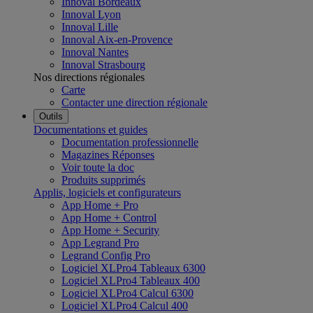
Innoval Bordeaux
Innoval Lyon
Innoval Lille
Innoval Aix-en-Provence
Innoval Nantes
Innoval Strasbourg
Nos directions régionales
Carte
Contacter une direction régionale
Outils
Documentations et guides
Documentation professionnelle
Magazines Réponses
Voir toute la doc
Produits supprimés
Applis, logiciels et configurateurs
App Home + Pro
App Home + Control
App Home + Security
App Legrand Pro
Legrand Config Pro
Logiciel XLPro4 Tableaux 6300
Logiciel XLPro4 Tableaux 400
Logiciel XLPro4 Calcul 6300
Logiciel XLPro4 Calcul 400