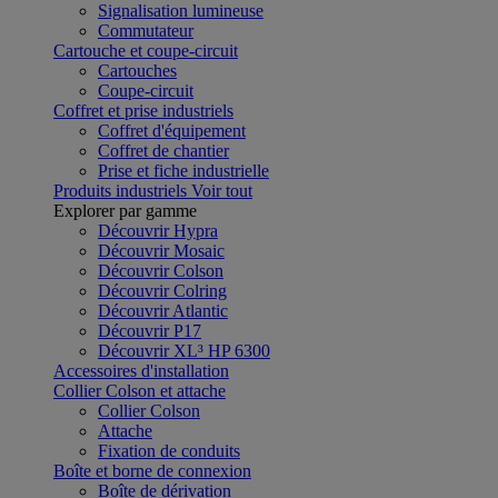
Signalisation lumineuse
Commutateur
Cartouche et coupe-circuit
Cartouches
Coupe-circuit
Coffret et prise industriels
Coffret d'équipement
Coffret de chantier
Prise et fiche industrielle
Produits industriels
Voir tout
Explorer par gamme
Découvrir Hypra
Découvrir Mosaic
Découvrir Colson
Découvrir Colring
Découvrir Atlantic
Découvrir P17
Découvrir XL³ HP 6300
Accessoires d'installation
Collier Colson et attache
Collier Colson
Attache
Fixation de conduits
Boîte et borne de connexion
Boîte de dérivation