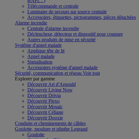
BAPI…)
Télécommande et centrale
Luminaire de secours sur source centrale
Accessoires, étiquettes, pictogrammes, pièces détachées
Alarme incendie
Centrale d'alarme incendie
Déclencheur, détecteur et dispositif pour coupure
Autres produits de mise en sécurité
Système d'appel malade
Applique tête de lit
Appel malade
Signalisation
Accessoires système d'appel malade
Sécurité, communication et réseau
Voir tout
Explorer par gamme
Découvrir Art d'Arnould
Découvrir Living Now
Découvrir Drivia
Découvrir Plexo
Découvrir Mosaic
Découvrir Céliane
Découvrir Dooxie
Conduits et cheminements de câbles
Goulotte, moulure et plinthe Legrand
Goulotte