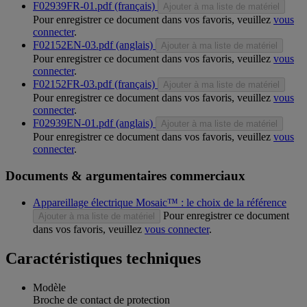
F02939FR-01.pdf (français)
Ajouter à ma liste de matériel
Pour enregistrer ce document dans vos favoris, veuillez
vous
connecter
.
F02152EN-03.pdf (anglais)
Ajouter à ma liste de matériel
Pour enregistrer ce document dans vos favoris, veuillez
vous
connecter
.
F02152FR-03.pdf (français)
Ajouter à ma liste de matériel
Pour enregistrer ce document dans vos favoris, veuillez
vous
connecter
.
F02939EN-01.pdf (anglais)
Ajouter à ma liste de matériel
Pour enregistrer ce document dans vos favoris, veuillez
vous
connecter
.
Documents & argumentaires commerciaux
Appareillage électrique Mosaic™ : le choix de la référence
Pour enregistrer ce document
Ajouter à ma liste de matériel
dans vos favoris, veuillez
vous connecter
.
Caractéristiques techniques
Modèle
Broche de contact de protection