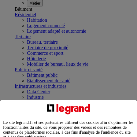
Métier
Bâtiment
Résidentiel
Habitation
Logement connecté
Logement adapté et autonomie
Tertiaire
Bureau, tertiaire
Tertiaire de proximité
Commerce et sport
Hôtellerie
Mobilier de bureau, lieux de vie
Public et santé
Bâtiment public
Établissement de santé
Infrastructures et industries
Data Center
Industrie
Infrastructures
À la une
Contrôler et planifier le fonctionnement des appareils
électriques avec le contacteur connecté
Le site legrand.fr et ses partenaires utilisent des cookies afin d'optimiser les
Répartir et optimiser son tableau électrique
fonctionnalités du site, de vous proposer des vidéos et des remontées de
Legrand Data Center Solutions : concentrer les
contenus de plateformes sociales, à des fins d'analyse de l'audience du site
expertises au service de vos performances