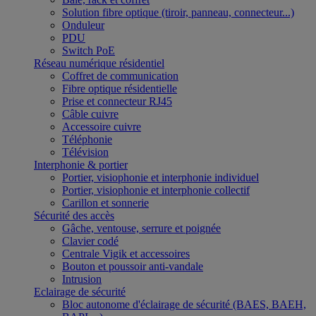
Solution fibre optique (tiroir, panneau, connecteur...)
Onduleur
PDU
Switch PoE
Réseau numérique résidentiel
Coffret de communication
Fibre optique résidentielle
Prise et connecteur RJ45
Câble cuivre
Accessoire cuivre
Téléphonie
Télévision
Interphonie & portier
Portier, visiophonie et interphonie individuel
Portier, visiophonie et interphonie collectif
Carillon et sonnerie
Sécurité des accès
Gâche, ventouse, serrure et poignée
Clavier codé
Centrale Vigik et accessoires
Bouton et poussoir anti-vandale
Intrusion
Eclairage de sécurité
Bloc autonome d'éclairage de sécurité (BAES, BAEH,