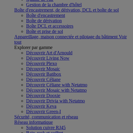
Gestion de la chambre d'hôtel
Boîte d'encastrement, de dérivation, DCL et boîte de sol
Boîte d'encastrement
Boîte de dérivation
Boîte DCL et accessoires
Boîte et prise de sol
Appareillage, maison connectée et pilotage du bâtiment
Voir
tout
Explorer par gamme
Découvrir Art d'Arnould
Découvrir Living Now
Découvrir Plexo
Découvrir Mosaic
Découvrir Batibox
Découvrir Céliane
Découvrir Céliane with Netatmo
Découvrir Mosaic with Netatmo
Découvrir Dooxie
Découvrir Drivia with Netatmo
Découvrir Keva
Découvrir Green-I
Sécurité, communication et réseau
Réseau informatique
Solution cuivre RJ45
Baie, rack et coffret