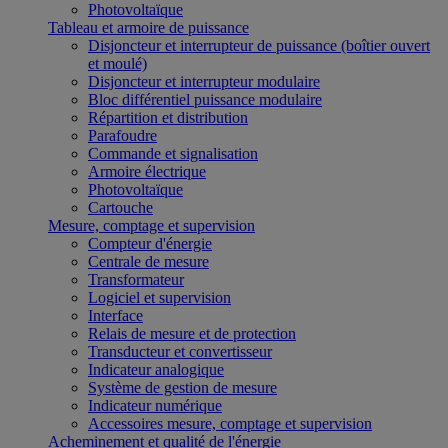
Photovoltaïque
Tableau et armoire de puissance
Disjoncteur et interrupteur de puissance (boîtier ouvert
et moulé)
Disjoncteur et interrupteur modulaire
Bloc différentiel puissance modulaire
Répartition et distribution
Parafoudre
Commande et signalisation
Armoire électrique
Photovoltaïque
Cartouche
Mesure, comptage et supervision
Compteur d'énergie
Centrale de mesure
Transformateur
Logiciel et supervision
Interface
Relais de mesure et de protection
Transducteur et convertisseur
Indicateur analogique
Système de gestion de mesure
Indicateur numérique
Accessoires mesure, comptage et supervision
Acheminement et qualité de l'énergie