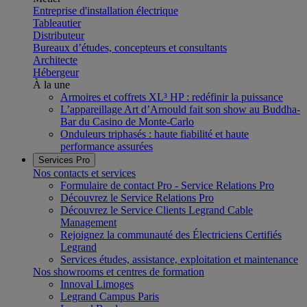
Entreprise d'installation électrique
Tableautier
Distributeur
Bureaux d’études, concepteurs et consultants
Architecte
Hébergeur
À la une
Armoires et coffrets XL³ HP : redéfinir la puissance
L’appareillage Art d’Arnould fait son show au Buddha-
Bar du Casino de Monte-Carlo
Onduleurs triphasés : haute fiabilité et haute
performance assurées
Services Pro
Nos contacts et services
Formulaire de contact Pro - Service Relations Pro
Découvrez le Service Relations Pro
Découvrez le Service Clients Legrand Cable
Management
Rejoignez la communauté des Électriciens Certifiés
Legrand
Services études, assistance, exploitation et maintenance
Nos showrooms et centres de formation
Innoval Limoges
Legrand Campus Paris