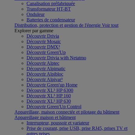
Canalisation préfabriquée
Transformateur HT-BT
Onduleur
Batteries de condensateur
Distribution, protection et gestion de l'énergie
Voir tout
Explorer par gamme
Découvrir Drivia
Découvrir Mosaic
Découvrir DMX³
Découvrir Green'Up
Découvrir Drivia with Netatmo
Découvrir Alptec
Découvrir Alpimatic
Découvrir Alpibloc
Découvrir Alpivar³
Découvrir Green'up Home
Découvrir XL³ HP 6300
Découvrir XL³ HP 160
Découvrir XL³ HP 630
Découvrir Green'Up Control
Appareillage, maison connectée et pilotage du bâtiment
Appareillage maison et bâtiment
Interrupteur, poussoir et variateur
Prise de courant, prise USB, prise RJ45, prises TV et
autres prises