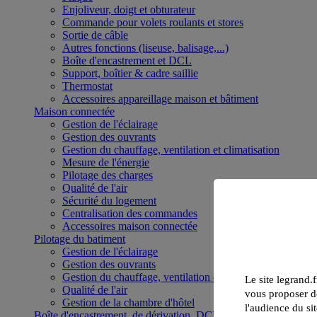
Enjoliveur, doigt et obturateur
Commande pour volets roulants et stores
Sortie de câble
Autres fonctions (liseuse, balisage,...)
Boîte d'encastrement et DCL
Support, boîtier & cadre saillie
Thermostat
Accessoires appareillage maison et bâtiment
Maison connectée
Gestion de l'éclairage
Gestion des ouvrants
Gestion du chauffage, ventilation et climatisation
Mesure de l'énergie
Pilotage des charges
Qualité de l'air
Sécurité du logement
Centralisation des commandes
Accessoires maison connectée
Pilotage du batiment
Gestion de l'éclairage
Gestion des ouvrants
Gestion du chauffage, ventilation et climatisation
Le site legrand.f
Qualité de l'air
vous proposer de
Gestion de la chambre d'hôtel
l'audience du sit
Boîte d'encastrement, de dérivation, DCL et boîte de sol