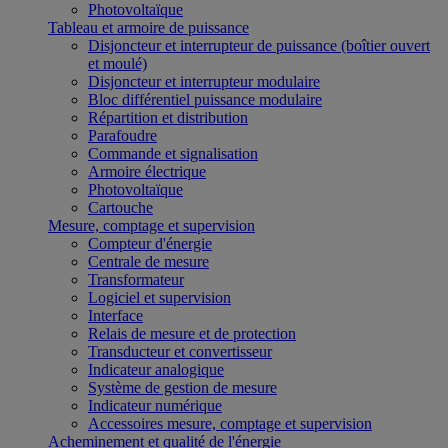
Photovoltaïque
Tableau et armoire de puissance
Disjoncteur et interrupteur de puissance (boîtier ouvert
et moulé)
Disjoncteur et interrupteur modulaire
Bloc différentiel puissance modulaire
Répartition et distribution
Parafoudre
Commande et signalisation
Armoire électrique
Photovoltaïque
Cartouche
Mesure, comptage et supervision
Compteur d'énergie
Centrale de mesure
Transformateur
Logiciel et supervision
Interface
Relais de mesure et de protection
Transducteur et convertisseur
Indicateur analogique
Système de gestion de mesure
Indicateur numérique
Accessoires mesure, comptage et supervision
Acheminement et qualité de l'énergie