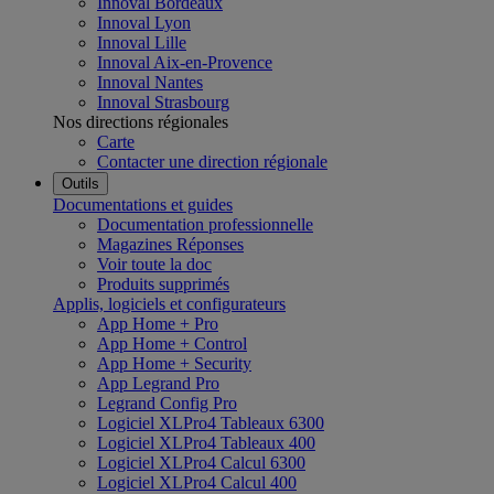
Innoval Bordeaux
Innoval Lyon
Innoval Lille
Innoval Aix-en-Provence
Innoval Nantes
Innoval Strasbourg
Nos directions régionales
Carte
Contacter une direction régionale
Outils
Documentations et guides
Documentation professionnelle
Magazines Réponses
Voir toute la doc
Produits supprimés
Applis, logiciels et configurateurs
App Home + Pro
App Home + Control
App Home + Security
App Legrand Pro
Legrand Config Pro
Logiciel XLPro4 Tableaux 6300
Logiciel XLPro4 Tableaux 400
Logiciel XLPro4 Calcul 6300
Logiciel XLPro4 Calcul 400