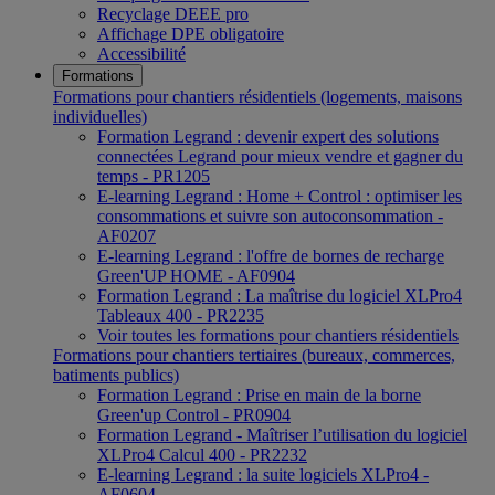
Recyclage DEEE pro
Affichage DPE obligatoire
Accessibilité
Formations
Formations pour chantiers résidentiels (logements, maisons
individuelles)
Formation Legrand : devenir expert des solutions
connectées Legrand pour mieux vendre et gagner du
temps - PR1205
E-learning Legrand : Home + Control : optimiser les
consommations et suivre son autoconsommation -
AF0207
E-learning Legrand : l'offre de bornes de recharge
Green'UP HOME - AF0904
Formation Legrand : La maîtrise du logiciel XLPro4
Tableaux 400 - PR2235
Voir toutes les formations pour chantiers résidentiels
Formations pour chantiers tertiaires (bureaux, commerces,
batiments publics)
Formation Legrand : Prise en main de la borne
Green'up Control - PR0904
Formation Legrand - Maîtriser l’utilisation du logiciel
XLPro4 Calcul 400 - PR2232
E-learning Legrand : la suite logiciels XLPro4 -
AF0604