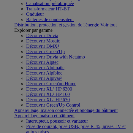
Canalisation préfabriquée
Transformateur HT-BT
Onduleur
Batteries de condensateur
Distribution, protection et gestion de l'énergie
Voir tout
Explorer par gamme
Découvrir Drivia
Découvrir Mosaic
Découvrir DMX³
Découvrir Green'Up
Découvrir Drivia with Netatmo
Découvrir Alptec
Découvrir Alpimatic
Découvrir Alpibloc
Découvrir Alpivar³
Découvrir Green'up Home
Découvrir XL³ HP 6300
Découvrir XL³ HP 160
Découvrir XL³ HP 630
Découvrir Green'Up Control
Appareillage, maison connectée et pilotage du bâtiment
Appareillage maison et bâtiment
Interrupteur, poussoir et variateur
Prise de courant, prise USB, prise RJ45, prises TV et
autres prises