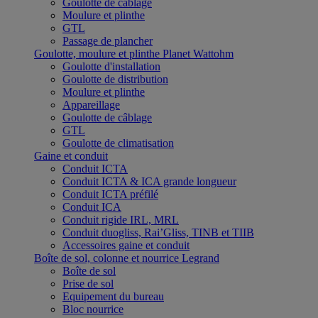
Goulotte de câblage
Moulure et plinthe
GTL
Passage de plancher
Goulotte, moulure et plinthe Planet Wattohm
Goulotte d'installation
Goulotte de distribution
Moulure et plinthe
Appareillage
Goulotte de câblage
GTL
Goulotte de climatisation
Gaine et conduit
Conduit ICTA
Conduit ICTA & ICA grande longueur
Conduit ICTA préfilé
Conduit ICA
Conduit rigide IRL, MRL
Conduit duogliss, Rai’Gliss, TINB et TIIB
Accessoires gaine et conduit
Boîte de sol, colonne et nourrice Legrand
Boîte de sol
Prise de sol
Equipement du bureau
Bloc nourrice