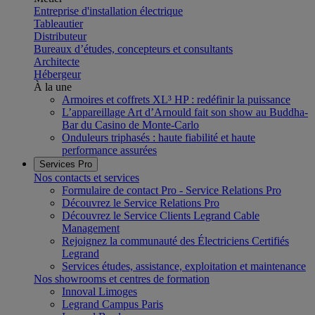
Entreprise d'installation électrique
Tableautier
Distributeur
Bureaux d’études, concepteurs et consultants
Architecte
Hébergeur
À la une
Armoires et coffrets XL³ HP : redéfinir la puissance
L’appareillage Art d’Arnould fait son show au Buddha-
Bar du Casino de Monte-Carlo
Onduleurs triphasés : haute fiabilité et haute
performance assurées
Services Pro
Nos contacts et services
Formulaire de contact Pro - Service Relations Pro
Découvrez le Service Relations Pro
Découvrez le Service Clients Legrand Cable
Management
Rejoignez la communauté des Électriciens Certifiés
Legrand
Services études, assistance, exploitation et maintenance
Nos showrooms et centres de formation
Innoval Limoges
Legrand Campus Paris