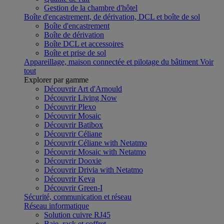
Gestion de la chambre d'hôtel
Boîte d'encastrement, de dérivation, DCL et boîte de sol
Boîte d'encastrement
Boîte de dérivation
Boîte DCL et accessoires
Boîte et prise de sol
Appareillage, maison connectée et pilotage du bâtiment
Voir
tout
Explorer par gamme
Découvrir Art d'Arnould
Découvrir Living Now
Découvrir Plexo
Découvrir Mosaic
Découvrir Batibox
Découvrir Céliane
Découvrir Céliane with Netatmo
Découvrir Mosaic with Netatmo
Découvrir Dooxie
Découvrir Drivia with Netatmo
Découvrir Keva
Découvrir Green-I
Sécurité, communication et réseau
Réseau informatique
Solution cuivre RJ45
Baie, rack et coffret