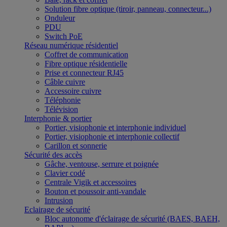
Solution fibre optique (tiroir, panneau, connecteur...)
Onduleur
PDU
Switch PoE
Réseau numérique résidentiel
Coffret de communication
Fibre optique résidentielle
Prise et connecteur RJ45
Câble cuivre
Accessoire cuivre
Téléphonie
Télévision
Interphonie & portier
Portier, visiophonie et interphonie individuel
Portier, visiophonie et interphonie collectif
Carillon et sonnerie
Sécurité des accès
Gâche, ventouse, serrure et poignée
Clavier codé
Centrale Vigik et accessoires
Bouton et poussoir anti-vandale
Intrusion
Eclairage de sécurité
Bloc autonome d'éclairage de sécurité (BAES, BAEH,