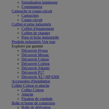
Signalisation lumineuse
Commutateur
Cartouche et coupe-circuit
Cartouches
Coupe-circuit
Coffret et prise industriels
Coffret d'équipement
Coffret de chantier
Prise et fiche industrielle
Produits industriels
Voir tout
Explorer par gamme
Découvrir Hypra
Découvrir Mosaic
Découvrir Colson
Découvrir Colring
Découvrir Atlantic
Découvrir P17
Découvrir XL³ HP 6300
Accessoires d'installation
Collier Colson et attache
Collier Colson
Attache
Fixation de conduits
Boîte et borne de connexion
Boîte de dérivation