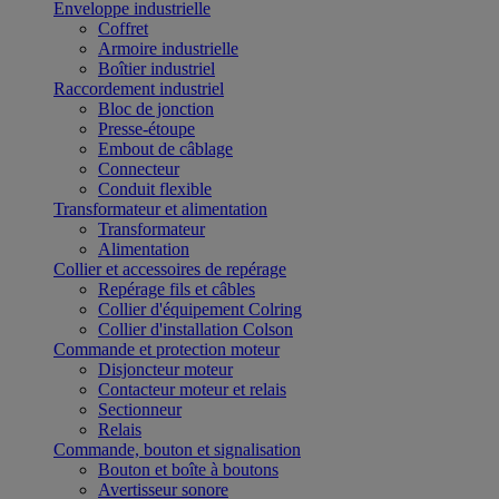
Enveloppe industrielle
Coffret
Armoire industrielle
Boîtier industriel
Raccordement industriel
Bloc de jonction
Presse-étoupe
Embout de câblage
Connecteur
Conduit flexible
Transformateur et alimentation
Transformateur
Alimentation
Collier et accessoires de repérage
Repérage fils et câbles
Collier d'équipement Colring
Collier d'installation Colson
Commande et protection moteur
Disjoncteur moteur
Contacteur moteur et relais
Sectionneur
Relais
Commande, bouton et signalisation
Bouton et boîte à boutons
Avertisseur sonore