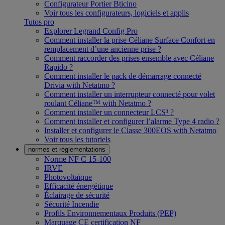
Configurateur Portier Bticino
Voir tous les configurateurs, logiciels et applis
Tutos pro
Explorer Legrand Config Pro
Comment installer la prise Céliane Surface Confort en
remplacement d’une ancienne prise ?
Comment raccorder des prises ensemble avec Céliane
Rapido ?
Comment installer le pack de démarrage connecté
Drivia with Netatmo ?
Comment installer un interrupteur connecté pour volet
roulant Céliane™ with Netatmo ?
Comment installer un connecteur LCS³ ?
Comment installer et configurer l’alarme Type 4 radio ?
Installer et configurer le Classe 300EOS with Netatmo
Voir tous les tutoriels
normes et réglementations
Norme NF C 15-100
IRVE
Photovoltaïque
Efficacité énergétique
Éclairage de sécurité
Sécurité Incendie
Profils Environnementaux Produits (PEP)
Marquage CE certification NF