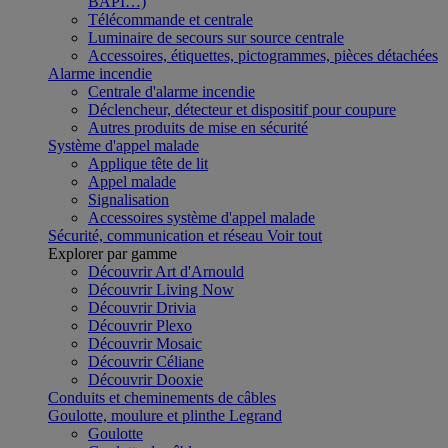
BAPI…)
Télécommande et centrale
Luminaire de secours sur source centrale
Accessoires, étiquettes, pictogrammes, pièces détachées
Alarme incendie
Centrale d'alarme incendie
Déclencheur, détecteur et dispositif pour coupure
Autres produits de mise en sécurité
Système d'appel malade
Applique tête de lit
Appel malade
Signalisation
Accessoires système d'appel malade
Sécurité, communication et réseau
Voir tout
Explorer par gamme
Découvrir Art d'Arnould
Découvrir Living Now
Découvrir Drivia
Découvrir Plexo
Découvrir Mosaic
Découvrir Céliane
Découvrir Dooxie
Conduits et cheminements de câbles
Goulotte, moulure et plinthe Legrand
Goulotte