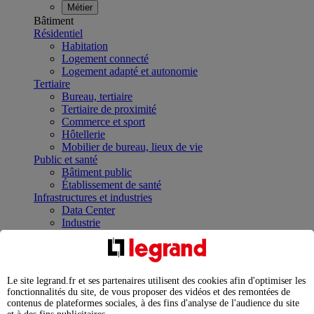
Métier
Bâtiment
Résidentiel
Habitation
Logement connecté
Logement adapté et autonomie
Tertiaire
Bureau, tertiaire
Tertiaire de proximité
Commerce et sport
Hôtellerie
Mobilier de bureau, lieux de vie
Public et santé
Bâtiment public
Établissement de santé
Infrastructures et industries
Data Center
Industrie
Infrastructures
À la une
Contrôler et planifier le fonctionnement des appareils
électriques avec le contacteur connecté
Le site legrand.fr et ses partenaires utilisent des cookies afin d'optimiser les
Répartir et optimiser son tableau électrique
fonctionnalités du site, de vous proposer des vidéos et des remontées de
Legrand Data Center Solutions : concentrer les
contenus de plateformes sociales, à des fins d'analyse de l'audience du site
expertises au service de vos performances