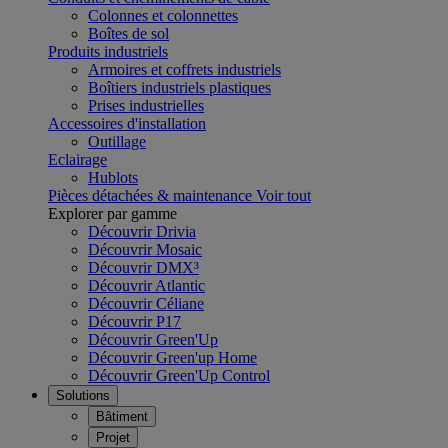
Colonnes et colonnettes
Boîtes de sol
Produits industriels
Armoires et coffrets industriels
Boîtiers industriels plastiques
Prises industrielles
Accessoires d'installation
Outillage
Eclairage
Hublots
Pièces détachées & maintenance
Voir tout
Explorer par gamme
Découvrir Drivia
Découvrir Mosaic
Découvrir DMX³
Découvrir Atlantic
Découvrir Céliane
Découvrir P17
Découvrir Green'Up
Découvrir Green'up Home
Découvrir Green'Up Control
Solutions
Bâtiment
Projet