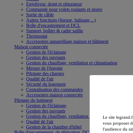
Enjoliveur, doigt et obturateur
Commande pour volets roulants et stores
Sortie de câble
Autres fonctions (liseuse, balisage,...)
Boîte d'encastrement et DCL
Support, boîtier & cadre saillie
Thermostat
Accessoires appareillage maison et bâtiment
Maison connectée
Gestion de l'éclairage
Gestion des ouvrants
Gestion du chauffage, ventilation et climatisation
Mesure de l'énergie
Pilotage des charges
Qualité de l'air
Sécurité du logement
Centralisation des commandes
Accessoires maison connectée
Pilotage du batiment
Gestion de l'éclairage
Gestion des ouvrants
Gestion du chauffage, ventilation et climatisation
Le site legrand.f
Qualité de l'air
vous proposer de
Gestion de la chambre d'hôtel
l'audience du sit
Boîte d'encastrement, de dérivation, DCL et boîte de sol