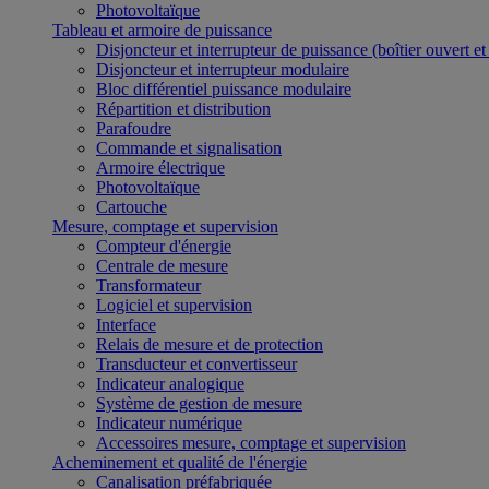
Photovoltaïque
Tableau et armoire de puissance
Disjoncteur et interrupteur de puissance (boîtier ouvert e
Disjoncteur et interrupteur modulaire
Bloc différentiel puissance modulaire
Répartition et distribution
Parafoudre
Commande et signalisation
Armoire électrique
Photovoltaïque
Cartouche
Mesure, comptage et supervision
Compteur d'énergie
Centrale de mesure
Transformateur
Logiciel et supervision
Interface
Relais de mesure et de protection
Transducteur et convertisseur
Indicateur analogique
Système de gestion de mesure
Indicateur numérique
Accessoires mesure, comptage et supervision
Acheminement et qualité de l'énergie
Canalisation préfabriquée