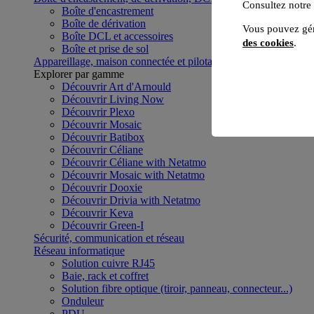
Consultez notre
Boîte d'encastrement
Boîte de dérivation
Vous pouvez gér
Boîte DCL et accessoires
des cookies
.
Boîte et prise de sol
Appareillage, maison connectée et pilotage du bâtiment
Voir to
Explorer par gamme
Découvrir Art d'Arnould
Découvrir Living Now
Découvrir Plexo
Découvrir Mosaic
Découvrir Batibox
Découvrir Céliane
Découvrir Céliane with Netatmo
Découvrir Mosaic with Netatmo
Découvrir Dooxie
Découvrir Drivia with Netatmo
Découvrir Keva
Découvrir Green-I
Sécurité, communication et réseau
Réseau informatique
Solution cuivre RJ45
Baie, rack et coffret
Solution fibre optique (tiroir, panneau, connecteur...)
Onduleur
PDU