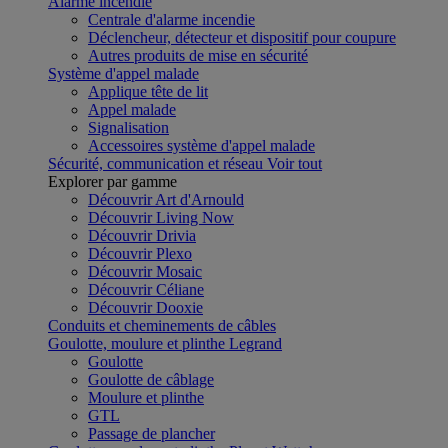
Alarme incendie
Centrale d'alarme incendie
Déclencheur, détecteur et dispositif pour coupure
Autres produits de mise en sécurité
Système d'appel malade
Applique tête de lit
Appel malade
Signalisation
Accessoires système d'appel malade
Sécurité, communication et réseau
Voir tout
Explorer par gamme
Découvrir Art d'Arnould
Découvrir Living Now
Découvrir Drivia
Découvrir Plexo
Découvrir Mosaic
Découvrir Céliane
Découvrir Dooxie
Conduits et cheminements de câbles
Goulotte, moulure et plinthe Legrand
Goulotte
Goulotte de câblage
Moulure et plinthe
GTL
Passage de plancher