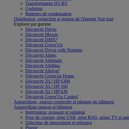
Transformateur HT-BT
Onduleur
Batteries de condensateur
Distribution, protection et gestion de l'énergie
Voir tout
Explorer par gamme
Découvrir Drivia
Découvrir Mosaic
Découvrir DMX³
Découvrir Green'Up
Découvrir Drivia with Netatmo
Découvrir Alptec
Découvrir Alpimatic
Découvrir Alpibloc
Découvrir Alpivar³
Découvrir Green'up Home
Découvrir XL³ HP 6300
Découvrir XL³ HP 160
Découvrir XL³ HP 630
Découvrir Green'Up Control
Appareillage, maison connectée et pilotage du bâtiment
Appareillage maison et bâtiment
Interrupteur, poussoir et variateur
Prise de courant, prise USB, prise RJ45, prises TV et aut
Détecteur de mouvement et présence
Plaque