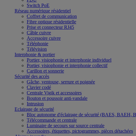
Switch PoE
Réseau numérique résidentiel
Coffret de communication
Fibre optique résidentielle
Prise et connecteur RJ45
Câble cuivre
Accessoire cuivre
Téléphonie
Télévision
Interphonie & portier
Portier, visiophonie et interphonie individuel
Portier, visiophonie et interphonie collectif
Carillon et sonnerie
Sécurité des accès
Gâche, ventouse, serrure et poignée
Clavier codé
Centrale Vigik et accessoires
Bouton et poussoir anti-vandale
Intrusion
Eclairage de sécurité
Bloc autonome d'éclairage de sécurité (BAES, BAEH,
Télécommande et centrale
Luminaire de secours sur source centrale
Accessoires, étiquettes, pictogrammes, pièces détachées