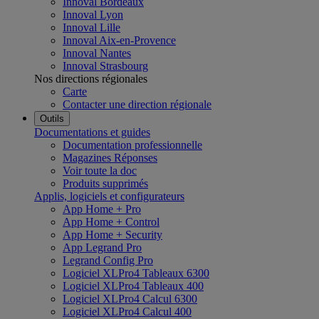
Innoval Bordeaux
Innoval Lyon
Innoval Lille
Innoval Aix-en-Provence
Innoval Nantes
Innoval Strasbourg
Nos directions régionales
Carte
Contacter une direction régionale
Outils
Documentations et guides
Documentation professionnelle
Magazines Réponses
Voir toute la doc
Produits supprimés
Applis, logiciels et configurateurs
App Home + Pro
App Home + Control
App Home + Security
App Legrand Pro
Legrand Config Pro
Logiciel XLPro4 Tableaux 6300
Logiciel XLPro4 Tableaux 400
Logiciel XLPro4 Calcul 6300
Logiciel XLPro4 Calcul 400