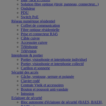
Solution fibre optique (tiroir, panneau, connecteur...)
Onduleur
PDU
Switch PoE
Réseau numérique résidentiel
Coffret de communication
Fibre optique résidentielle
Prise et connecteur RJ45
Câble cuivre
Accessoire cuivre
Téléphonie
Télévision
Interphonie & portier
Portier, visiophonie et interphonie individuel
Portier, visiophonie et interphonie collectif
Carillon et sonnerie
Sécurité des accès
Gâche, ventouse, serrure et poignée
Clavier codé
Centrale Vigik et accessoires
Bouton et poussoir anti-vandale
Intrusion
Eclairage de sécurité
Bloc autonome d'éclairage de sécurité (BAES, BAEH,