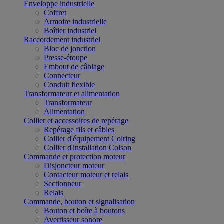
Enveloppe industrielle
Coffret
Armoire industrielle
Boîtier industriel
Raccordement industriel
Bloc de jonction
Presse-étoupe
Embout de câblage
Connecteur
Conduit flexible
Transformateur et alimentation
Transformateur
Alimentation
Collier et accessoires de repérage
Repérage fils et câbles
Collier d'équipement Colring
Collier d'installation Colson
Commande et protection moteur
Disjoncteur moteur
Contacteur moteur et relais
Sectionneur
Relais
Commande, bouton et signalisation
Bouton et boîte à boutons
Avertisseur sonore