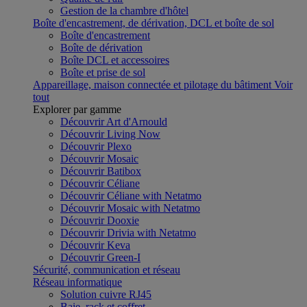
Gestion de la chambre d'hôtel
Boîte d'encastrement, de dérivation, DCL et boîte de sol
Boîte d'encastrement
Boîte de dérivation
Boîte DCL et accessoires
Boîte et prise de sol
Appareillage, maison connectée et pilotage du bâtiment
Voir
tout
Explorer par gamme
Découvrir Art d'Arnould
Découvrir Living Now
Découvrir Plexo
Découvrir Mosaic
Découvrir Batibox
Découvrir Céliane
Découvrir Céliane with Netatmo
Découvrir Mosaic with Netatmo
Découvrir Dooxie
Découvrir Drivia with Netatmo
Découvrir Keva
Découvrir Green-I
Sécurité, communication et réseau
Réseau informatique
Solution cuivre RJ45
Baie, rack et coffret