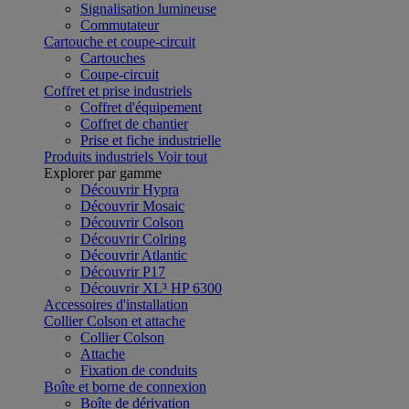
Signalisation lumineuse
Commutateur
Cartouche et coupe-circuit
Cartouches
Coupe-circuit
Coffret et prise industriels
Coffret d'équipement
Coffret de chantier
Prise et fiche industrielle
Produits industriels
Voir tout
Explorer par gamme
Découvrir Hypra
Découvrir Mosaic
Découvrir Colson
Découvrir Colring
Découvrir Atlantic
Découvrir P17
Découvrir XL³ HP 6300
Accessoires d'installation
Collier Colson et attache
Collier Colson
Attache
Fixation de conduits
Boîte et borne de connexion
Boîte de dérivation