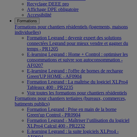
Recyclage DEEE pro
Affichage DPE obligatoire
Accessibilité
Formations
Formations pour chantiers résidentiels (logements, maisons
individuelles)
Formation Legrand : devenir expert des solutions
connectées Legrand pour mieux vendre et gagner du
temps - PR1205
E-learning Legrand : Home + Control : optimiser les
consommations et suivre son autoconsommation -
AF0207
E-learning Legrand : l'offre de bornes de recharge
Green'UP HOME - AF0904
Formation Legrand : La maîtrise du logiciel XLPro4
Tableaux 400 - PR2235
Voir toutes les formations pour chantiers résidentiels
Formations pour chantiers tertiaires (bureaux, commerces,
batiments publics)
Formation Legrand : Prise en main de la borne
Green'up Control - PR0904
Formation Legrand - Maîtriser l’utilisation du logiciel
XLPro4 Calcul 400 - PR2232
E-learning Legrand : la suite logiciels XLPro4 -
AF0604