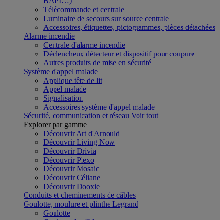
BAPI…)
Télécommande et centrale
Luminaire de secours sur source centrale
Accessoires, étiquettes, pictogrammes, pièces détachées
Alarme incendie
Centrale d'alarme incendie
Déclencheur, détecteur et dispositif pour coupure
Autres produits de mise en sécurité
Système d'appel malade
Applique tête de lit
Appel malade
Signalisation
Accessoires système d'appel malade
Sécurité, communication et réseau
Voir tout
Explorer par gamme
Découvrir Art d'Arnould
Découvrir Living Now
Découvrir Drivia
Découvrir Plexo
Découvrir Mosaic
Découvrir Céliane
Découvrir Dooxie
Conduits et cheminements de câbles
Goulotte, moulure et plinthe Legrand
Goulotte