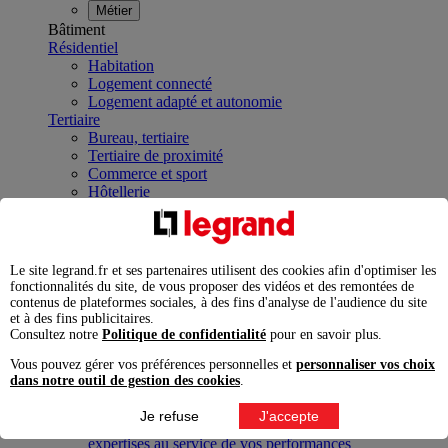
Métier
Bâtiment
Résidentiel
Habitation
Logement connecté
Logement adapté et autonomie
Tertiaire
Bureau, tertiaire
Tertiaire de proximité
Commerce et sport
Hôtellerie
Mobilier de bureau, lieux de vie
Public et santé
Bâtiment public
Établissement de santé
Le site legrand.fr et ses partenaires utilisent des cookies afin d'optimiser les
Infrastructures et industries
fonctionnalités du site, de vous proposer des vidéos et des remontées de
Data Center
contenus de plateformes sociales, à des fins d'analyse de l'audience du site
Industrie
et à des fins publicitaires.
Consultez notre
Politique de confidentialité
pour en savoir plus.
Infrastructures
À la une
Vous pouvez gérer vos préférences personnelles et
personnaliser vos choix
Contrôler et planifier le fonctionnement des appareils
dans notre outil de gestion des cookies
.
électriques avec le contacteur connecté
Répartir et optimiser son tableau électrique
Je refuse
J'accepte
Legrand Data Center Solutions : concentrer les
expertises au service de vos performances