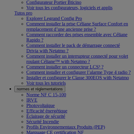
Configurateur Portier Bticino
Voir tous les configurateurs, logiciels et applis
Tutos pro
Explorer Legrand Config Pro
Comment installer la prise Céliane Surface Confort en
remplacement d’une ancienne prise ?
Comment raccorder des prises ensemble avec Céliane
Rapido ?
Comment installer le pack de démarrage connecté
Drivia with Netatmo ?
Comment installer un interrupteur connecté pour volet
roulant Céliane™ with Netatmo ?
Comment installer un connecteur LCS³ ?
Comment installer et configurer l’alarme Type 4 radio ?
Installer et configurer le Classe 300EOS with Netatmo
Voir tous les tutoriels
normes et réglementations
Norme NF C 15-100
IRVE
Photovoltaïque
Efficacité énergétique
Éclairage de sécurité
Sécurité Incendie
Profils Environnementaux Produits (PEP)
Marquage CE certification NF