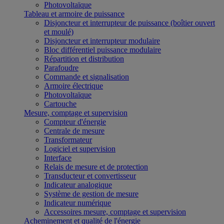
Photovoltaïque
Tableau et armoire de puissance
Disjoncteur et interrupteur de puissance (boîtier ouvert
et moulé)
Disjoncteur et interrupteur modulaire
Bloc différentiel puissance modulaire
Répartition et distribution
Parafoudre
Commande et signalisation
Armoire électrique
Photovoltaïque
Cartouche
Mesure, comptage et supervision
Compteur d'énergie
Centrale de mesure
Transformateur
Logiciel et supervision
Interface
Relais de mesure et de protection
Transducteur et convertisseur
Indicateur analogique
Système de gestion de mesure
Indicateur numérique
Accessoires mesure, comptage et supervision
Acheminement et qualité de l'énergie