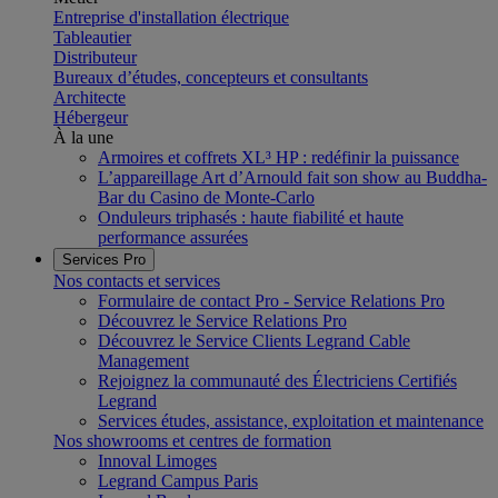
Entreprise d'installation électrique
Tableautier
Distributeur
Bureaux d’études, concepteurs et consultants
Architecte
Hébergeur
À la une
Armoires et coffrets XL³ HP : redéfinir la puissance
L’appareillage Art d’Arnould fait son show au Buddha-
Bar du Casino de Monte-Carlo
Onduleurs triphasés : haute fiabilité et haute
performance assurées
Services Pro
Nos contacts et services
Formulaire de contact Pro - Service Relations Pro
Découvrez le Service Relations Pro
Découvrez le Service Clients Legrand Cable
Management
Rejoignez la communauté des Électriciens Certifiés
Legrand
Services études, assistance, exploitation et maintenance
Nos showrooms et centres de formation
Innoval Limoges
Legrand Campus Paris