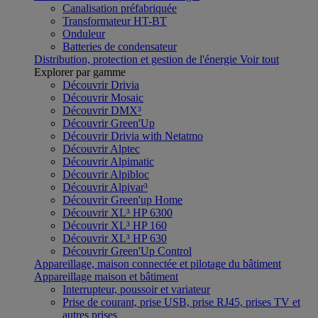
Canalisation préfabriquée
Transformateur HT-BT
Onduleur
Batteries de condensateur
Distribution, protection et gestion de l'énergie
Voir tout
Explorer par gamme
Découvrir Drivia
Découvrir Mosaic
Découvrir DMX³
Découvrir Green'Up
Découvrir Drivia with Netatmo
Découvrir Alptec
Découvrir Alpimatic
Découvrir Alpibloc
Découvrir Alpivar³
Découvrir Green'up Home
Découvrir XL³ HP 6300
Découvrir XL³ HP 160
Découvrir XL³ HP 630
Découvrir Green'Up Control
Appareillage, maison connectée et pilotage du bâtiment
Appareillage maison et bâtiment
Interrupteur, poussoir et variateur
Prise de courant, prise USB, prise RJ45, prises TV et
autres prises