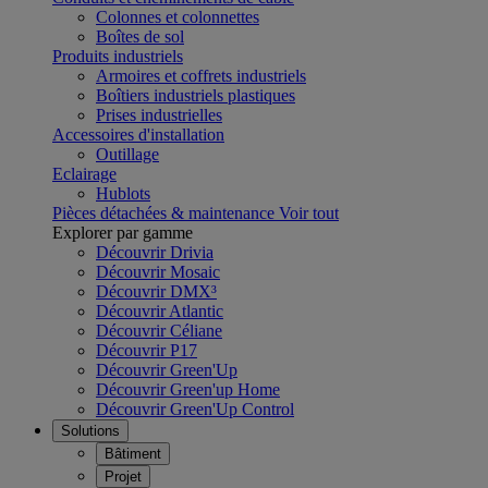
Colonnes et colonnettes
Boîtes de sol
Produits industriels
Armoires et coffrets industriels
Boîtiers industriels plastiques
Prises industrielles
Accessoires d'installation
Outillage
Eclairage
Hublots
Pièces détachées & maintenance
Voir tout
Explorer par gamme
Découvrir Drivia
Découvrir Mosaic
Découvrir DMX³
Découvrir Atlantic
Découvrir Céliane
Découvrir P17
Découvrir Green'Up
Découvrir Green'up Home
Découvrir Green'Up Control
Solutions
Bâtiment
Projet