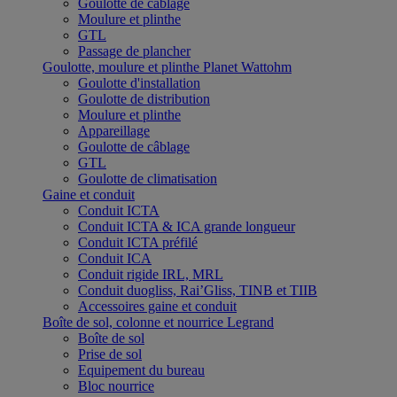
Goulotte de câblage
Moulure et plinthe
GTL
Passage de plancher
Goulotte, moulure et plinthe Planet Wattohm
Goulotte d'installation
Goulotte de distribution
Moulure et plinthe
Appareillage
Goulotte de câblage
GTL
Goulotte de climatisation
Gaine et conduit
Conduit ICTA
Conduit ICTA & ICA grande longueur
Conduit ICTA préfilé
Conduit ICA
Conduit rigide IRL, MRL
Conduit duogliss, Rai’Gliss, TINB et TIIB
Accessoires gaine et conduit
Boîte de sol, colonne et nourrice Legrand
Boîte de sol
Prise de sol
Equipement du bureau
Bloc nourrice