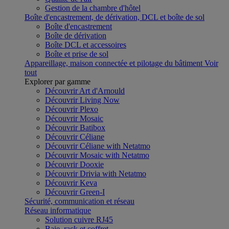
Gestion de la chambre d'hôtel
Boîte d'encastrement, de dérivation, DCL et boîte de sol
Boîte d'encastrement
Boîte de dérivation
Boîte DCL et accessoires
Boîte et prise de sol
Appareillage, maison connectée et pilotage du bâtiment
Voir
tout
Explorer par gamme
Découvrir Art d'Arnould
Découvrir Living Now
Découvrir Plexo
Découvrir Mosaic
Découvrir Batibox
Découvrir Céliane
Découvrir Céliane with Netatmo
Découvrir Mosaic with Netatmo
Découvrir Dooxie
Découvrir Drivia with Netatmo
Découvrir Keva
Découvrir Green-I
Sécurité, communication et réseau
Réseau informatique
Solution cuivre RJ45
Baie, rack et coffret