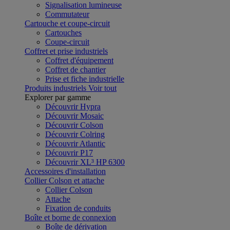
Signalisation lumineuse
Commutateur
Cartouche et coupe-circuit
Cartouches
Coupe-circuit
Coffret et prise industriels
Coffret d'équipement
Coffret de chantier
Prise et fiche industrielle
Produits industriels
Voir tout
Explorer par gamme
Découvrir Hypra
Découvrir Mosaic
Découvrir Colson
Découvrir Colring
Découvrir Atlantic
Découvrir P17
Découvrir XL³ HP 6300
Accessoires d'installation
Collier Colson et attache
Collier Colson
Attache
Fixation de conduits
Boîte et borne de connexion
Boîte de dérivation