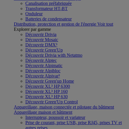
Canalisation préfabriquée
Transformateur HT-BT
Onduleur
Batteries de condensateur
Distribution, protection et gestion de l'énergie
Voir tout
Explorer par gamme
Découvrir Drivia
Découvrir Mosaic
Découvrir DMX³
Découvrir Green'Up
Découvrir Drivia with Netatmo
Découvrir Alptec
Découvrir Alpimatic
Découvrir Alpibloc
Découvrir Alpivar³
Découvrir Green'up Home
Découvrir XL³ HP 6300
Découvrir XL³ HP 160
Découvrir XL³ HP 630
Découvrir Green'Up Control
Appareillage, maison connectée et pilotage du bâtiment
Appareillage maison et bâtiment
Interrupteur, poussoir et variateur
Prise de courant, prise USB, prise RJ45, prises TV et
autres prises