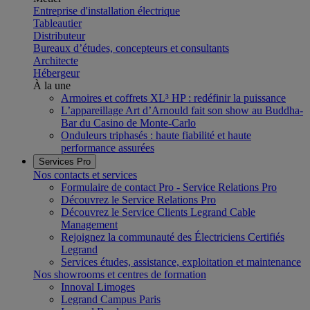
Entreprise d'installation électrique
Tableautier
Distributeur
Bureaux d’études, concepteurs et consultants
Architecte
Hébergeur
À la une
Armoires et coffrets XL³ HP : redéfinir la puissance
L’appareillage Art d’Arnould fait son show au Buddha-
Bar du Casino de Monte-Carlo
Onduleurs triphasés : haute fiabilité et haute
performance assurées
Services Pro
Nos contacts et services
Formulaire de contact Pro - Service Relations Pro
Découvrez le Service Relations Pro
Découvrez le Service Clients Legrand Cable
Management
Rejoignez la communauté des Électriciens Certifiés
Legrand
Services études, assistance, exploitation et maintenance
Nos showrooms et centres de formation
Innoval Limoges
Legrand Campus Paris