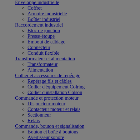
Enveloppe industrielle
Coffret
Armoire industrielle
Boîtier industriel
Raccordement industriel
Bloc de jonction
Presse-étoupe
Embout de câblage
Connecteur
Conduit flexible
Transformateur et alimentation
Transformateur
Alimentation
Collier et accessoires de repérage
Repérage fils et câbles
Collier d'équipement Colring
Collier d'installation Colson
Commande et protection moteur
Disjoncteur moteur
Contacteur moteur et relais
Sectionneur
Relais
Commande, bouton et signalisation
Bouton et boîte à boutons
Avertisseur sonore