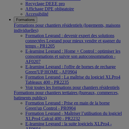
Recyclage DEEE pro
Affichage DPE obligatoire
Accessibilité
Formations
Formations pour chantiers résidentiels (logements, maisons
individuelles)
Formation Legrand : devenir expert des solutions
connectées Legrand pour mieux vendre et gagner du
temps - PR1205
E-learning Legrand : Home + Control : optimiser les
consommations et suivre son autoconsommation -
AF0207
E-learning Legrand : l'offre de bornes de recharge
Green'UP HOME - AF0904
Formation Legrand : La maîtrise du logiciel XLPro4
Tableaux 400 - PR2235
Voir toutes les formations pour chantiers résidentiels
Formations pour chantiers tertiaires (bureaux, commerces,
batiments publics)
Formation Legrand : Prise en main de la borne
Green'up Control - PR0904
Formation Legrand - Maîtriser l’utilisation du logiciel
XLPro4 Calcul 400 - PR2232
E-learning Legrand : la suite logiciels XLPro4 -
AF0604