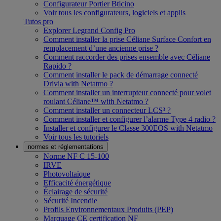
Configurateur Portier Bticino
Voir tous les configurateurs, logiciels et applis
Tutos pro
Explorer Legrand Config Pro
Comment installer la prise Céliane Surface Confort en
remplacement d’une ancienne prise ?
Comment raccorder des prises ensemble avec Céliane
Rapido ?
Comment installer le pack de démarrage connecté
Drivia with Netatmo ?
Comment installer un interrupteur connecté pour volet
roulant Céliane™ with Netatmo ?
Comment installer un connecteur LCS³ ?
Comment installer et configurer l’alarme Type 4 radio ?
Installer et configurer le Classe 300EOS with Netatmo
Voir tous les tutoriels
normes et réglementations
Norme NF C 15-100
IRVE
Photovoltaïque
Efficacité énergétique
Éclairage de sécurité
Sécurité Incendie
Profils Environnementaux Produits (PEP)
Marquage CE certification NF