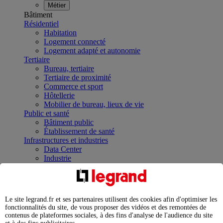
Métier
Bâtiment
Résidentiel
Habitation
Logement connecté
Logement adapté et autonomie
Tertiaire
Bureau, tertiaire
Tertiaire de proximité
Commerce et sport
Hôtellerie
Mobilier de bureau, lieux de vie
Public et santé
Bâtiment public
Établissement de santé
Infrastructures et industries
Data Center
Industrie
Infrastructures
À la une
Contrôler et planifier le fonctionnement des appareils
électriques avec le contacteur connecté
Le site legrand.fr et ses partenaires utilisent des cookies afin d'optimiser les
Répartir et optimiser son tableau électrique
fonctionnalités du site, de vous proposer des vidéos et des remontées de
Legrand Data Center Solutions : concentrer les
contenus de plateformes sociales, à des fins d'analyse de l'audience du site
expertises au service de vos performances