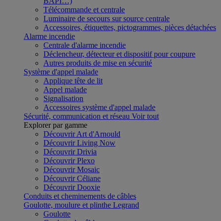
BAPI…)
Télécommande et centrale
Luminaire de secours sur source centrale
Accessoires, étiquettes, pictogrammes, pièces détachées
Alarme incendie
Centrale d'alarme incendie
Déclencheur, détecteur et dispositif pour coupure
Autres produits de mise en sécurité
Système d'appel malade
Applique tête de lit
Appel malade
Signalisation
Accessoires système d'appel malade
Sécurité, communication et réseau
Voir tout
Explorer par gamme
Découvrir Art d'Arnould
Découvrir Living Now
Découvrir Drivia
Découvrir Plexo
Découvrir Mosaic
Découvrir Céliane
Découvrir Dooxie
Conduits et cheminements de câbles
Goulotte, moulure et plinthe Legrand
Goulotte