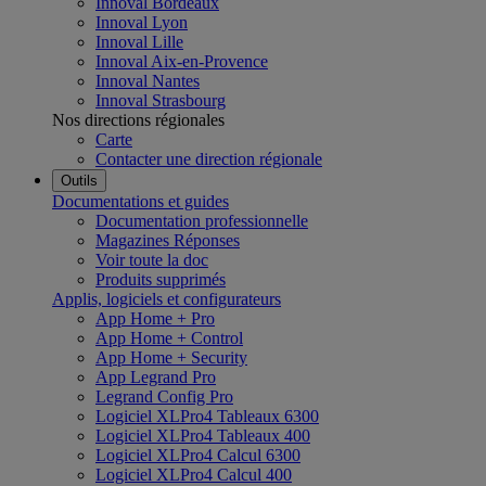
Innoval Bordeaux
Innoval Lyon
Innoval Lille
Innoval Aix-en-Provence
Innoval Nantes
Innoval Strasbourg
Nos directions régionales
Carte
Contacter une direction régionale
Outils
Documentations et guides
Documentation professionnelle
Magazines Réponses
Voir toute la doc
Produits supprimés
Applis, logiciels et configurateurs
App Home + Pro
App Home + Control
App Home + Security
App Legrand Pro
Legrand Config Pro
Logiciel XLPro4 Tableaux 6300
Logiciel XLPro4 Tableaux 400
Logiciel XLPro4 Calcul 6300
Logiciel XLPro4 Calcul 400