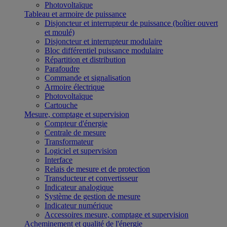
Photovoltaïque
Tableau et armoire de puissance
Disjoncteur et interrupteur de puissance (boîtier ouvert
et moulé)
Disjoncteur et interrupteur modulaire
Bloc différentiel puissance modulaire
Répartition et distribution
Parafoudre
Commande et signalisation
Armoire électrique
Photovoltaïque
Cartouche
Mesure, comptage et supervision
Compteur d'énergie
Centrale de mesure
Transformateur
Logiciel et supervision
Interface
Relais de mesure et de protection
Transducteur et convertisseur
Indicateur analogique
Système de gestion de mesure
Indicateur numérique
Accessoires mesure, comptage et supervision
Acheminement et qualité de l'énergie