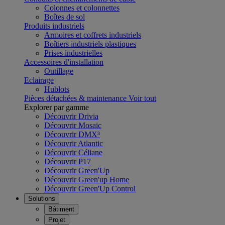
Colonnes et colonnettes
Boîtes de sol
Produits industriels
Armoires et coffrets industriels
Boîtiers industriels plastiques
Prises industrielles
Accessoires d'installation
Outillage
Eclairage
Hublots
Pièces détachées & maintenance
Voir tout
Explorer par gamme
Découvrir Drivia
Découvrir Mosaic
Découvrir DMX³
Découvrir Atlantic
Découvrir Céliane
Découvrir P17
Découvrir Green'Up
Découvrir Green'up Home
Découvrir Green'Up Control
Solutions
Bâtiment
Projet