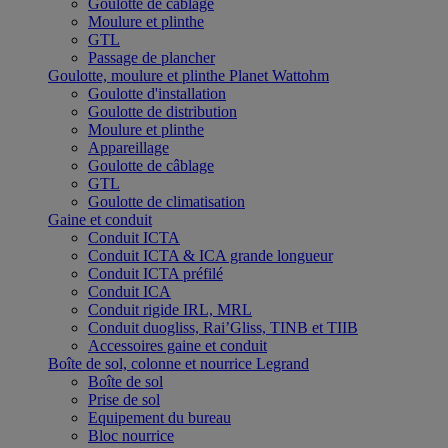
Goulotte de câblage
Moulure et plinthe
GTL
Passage de plancher
Goulotte, moulure et plinthe Planet Wattohm
Goulotte d'installation
Goulotte de distribution
Moulure et plinthe
Appareillage
Goulotte de câblage
GTL
Goulotte de climatisation
Gaine et conduit
Conduit ICTA
Conduit ICTA & ICA grande longueur
Conduit ICTA préfilé
Conduit ICA
Conduit rigide IRL, MRL
Conduit duogliss, Rai’Gliss, TINB et TIIB
Accessoires gaine et conduit
Boîte de sol, colonne et nourrice Legrand
Boîte de sol
Prise de sol
Equipement du bureau
Bloc nourrice