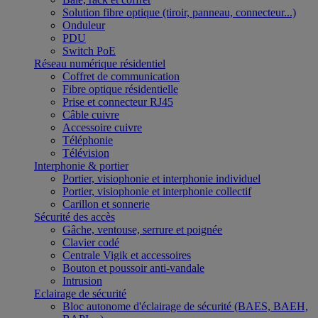
Solution fibre optique (tiroir, panneau, connecteur...)
Onduleur
PDU
Switch PoE
Réseau numérique résidentiel
Coffret de communication
Fibre optique résidentielle
Prise et connecteur RJ45
Câble cuivre
Accessoire cuivre
Téléphonie
Télévision
Interphonie & portier
Portier, visiophonie et interphonie individuel
Portier, visiophonie et interphonie collectif
Carillon et sonnerie
Sécurité des accès
Gâche, ventouse, serrure et poignée
Clavier codé
Centrale Vigik et accessoires
Bouton et poussoir anti-vandale
Intrusion
Eclairage de sécurité
Bloc autonome d'éclairage de sécurité (BAES, BAEH,