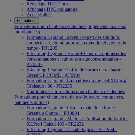
Recyclage DEEE pro
Affichage DPE obligatoire
Accessibilité
Formations
Formations pour chantiers résidentiels (logements, maisons
individuelles)
Formation Legrand : devenir expert des solutions
connectées Legrand pour mieux vendre et gagner du
temps - PR1205
E-learning Legrand : Home + Control : optimiser les
consommations et suivre son autoconsommation -
AF0207
E-learning Legrand : l'offre de bornes de recharge
Green'UP HOME - AF0904
Formation Legrand : La maîtrise du logiciel XLPro4
Tableaux 400 - PR2235
Voir toutes les formations pour chantiers résidentiels
Formations pour chantiers tertiaires (bureaux, commerces,
batiments publics)
Formation Legrand : Prise en main de la borne
Green'up Control - PR0904
Formation Legrand - Maîtriser l’utilisation du logiciel
XLPro4 Calcul 400 - PR2232
E-learning Legrand : la suite logiciels XLPro4 -
AF0604