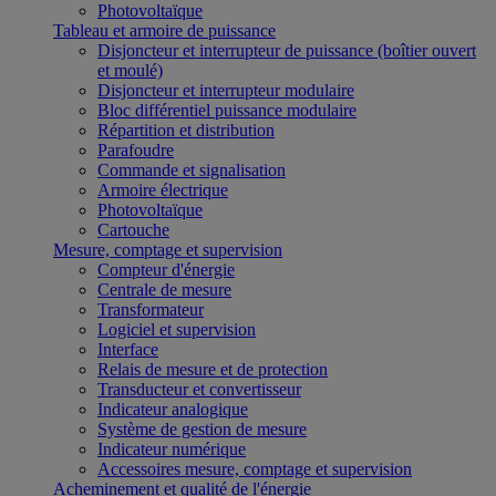
Photovoltaïque
Tableau et armoire de puissance
Disjoncteur et interrupteur de puissance (boîtier ouvert
et moulé)
Disjoncteur et interrupteur modulaire
Bloc différentiel puissance modulaire
Répartition et distribution
Parafoudre
Commande et signalisation
Armoire électrique
Photovoltaïque
Cartouche
Mesure, comptage et supervision
Compteur d'énergie
Centrale de mesure
Transformateur
Logiciel et supervision
Interface
Relais de mesure et de protection
Transducteur et convertisseur
Indicateur analogique
Système de gestion de mesure
Indicateur numérique
Accessoires mesure, comptage et supervision
Acheminement et qualité de l'énergie