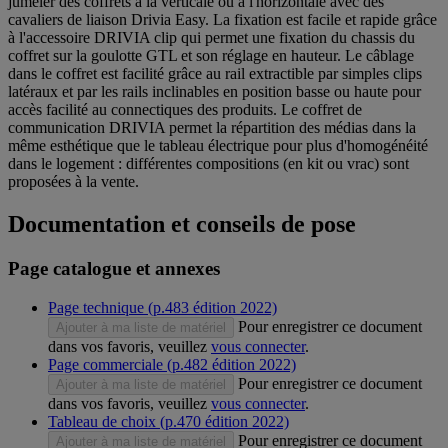
jumeler des coffrets à la verticale ou à l'horizontale avec des
cavaliers de liaison Drivia Easy. La fixation est facile et rapide grâce
à l'accessoire DRIVIA clip qui permet une fixation du chassis du
coffret sur la goulotte GTL et son réglage en hauteur. Le câblage
dans le coffret est facilité grâce au rail extractible par simples clips
latéraux et par les rails inclinables en position basse ou haute pour
accès facilité au connectiques des produits. Le coffret de
communication DRIVIA permet la répartition des médias dans la
même esthétique que le tableau électrique pour plus d'homogénéité
dans le logement : différentes compositions (en kit ou vrac) sont
proposées à la vente.
Documentation et conseils de pose
Page catalogue et annexes
Page technique (p.483 édition 2022)
Pour enregistrer ce document
Ajouter à ma liste de matériel
dans vos favoris, veuillez
vous connecter
.
Page commerciale (p.482 édition 2022)
Pour enregistrer ce document
Ajouter à ma liste de matériel
dans vos favoris, veuillez
vous connecter
.
Tableau de choix (p.470 édition 2022)
Pour enregistrer ce document
Ajouter à ma liste de matériel