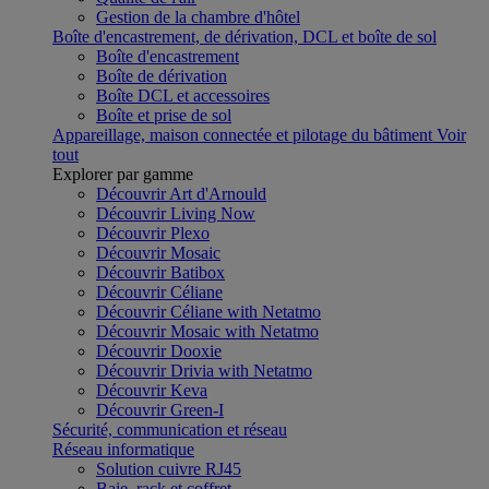
Gestion de la chambre d'hôtel
Boîte d'encastrement, de dérivation, DCL et boîte de sol
Boîte d'encastrement
Boîte de dérivation
Boîte DCL et accessoires
Boîte et prise de sol
Appareillage, maison connectée et pilotage du bâtiment
Voir
tout
Explorer par gamme
Découvrir Art d'Arnould
Découvrir Living Now
Découvrir Plexo
Découvrir Mosaic
Découvrir Batibox
Découvrir Céliane
Découvrir Céliane with Netatmo
Découvrir Mosaic with Netatmo
Découvrir Dooxie
Découvrir Drivia with Netatmo
Découvrir Keva
Découvrir Green-I
Sécurité, communication et réseau
Réseau informatique
Solution cuivre RJ45
Baie, rack et coffret