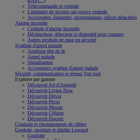
BAPI…)
Télécommande et centrale
Luminaire de secours sur source centrale
Accessoires, étiquettes, pictogrammes, pièces détachées
Alarme incendie
Centrale d'alarme incendie
Déclencheur, détecteur et dispositif pour coupure
Autres produits de mise en sécurité
Système d'appel malade
Applique tête de lit
Appel malade
Signalisation
Accessoires système d'appel malade
Sécurité, communication et réseau
Voir tout
Explorer par gamme
Découvrir Art d'Arnould
Découvrir Living Now
Découvrir Drivia
Découvrir Plexo
Découvrir Mosaic
Découvrir Céliane
Découvrir Dooxie
Conduits et cheminements de câbles
Goulotte, moulure et plinthe Legrand
Goulotte