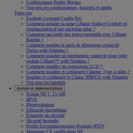
Configurateur Portier Bticino
Voir tous les configurateurs, logiciels et applis
Tutos pro
Explorer Legrand Config Pro
Comment installer la prise Céliane Surface Confort en
remplacement d’une ancienne prise ?
Comment raccorder des prises ensemble avec Céliane
Rapido ?
Comment installer le pack de démarrage connecté
Drivia with Netatmo ?
Comment installer un interrupteur connecté pour volet
roulant Céliane™ with Netatmo ?
Comment installer un connecteur LCS³ ?
Comment installer et configurer l’alarme Type 4 radio ?
Installer et configurer le Classe 300EOS with Netatmo
Voir tous les tutoriels
normes et réglementations
Norme NF C 15-100
IRVE
Photovoltaïque
Efficacité énergétique
Éclairage de sécurité
Sécurité Incendie
Profils Environnementaux Produits (PEP)
Marquage CE certification NF