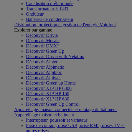
Canalisation préfabriquée
Transformateur HT-BT
Onduleur
Batteries de condensateur
Distribution, protection et gestion de l'énergie
Voir tout
Explorer par gamme
Découvrir Drivia
Découvrir Mosaic
Découvrir DMX³
Découvrir Green'Up
Découvrir Drivia with Netatmo
Découvrir Alptec
Découvrir Alpimatic
Découvrir Alpibloc
Découvrir Alpivar³
Découvrir Green'up Home
Découvrir XL³ HP 6300
Découvrir XL³ HP 160
Découvrir XL³ HP 630
Découvrir Green'Up Control
Appareillage, maison connectée et pilotage du bâtiment
Appareillage maison et bâtiment
Interrupteur, poussoir et variateur
Prise de courant, prise USB, prise RJ45, prises TV et
autres prises