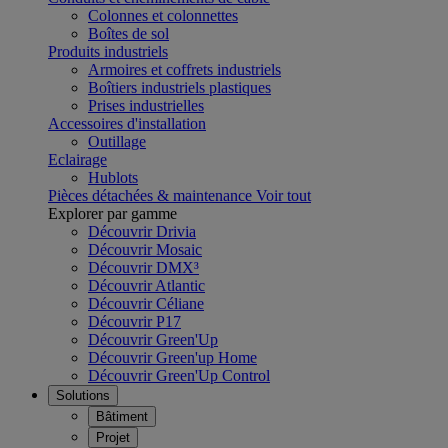
Colonnes et colonnettes
Boîtes de sol
Produits industriels
Armoires et coffrets industriels
Boîtiers industriels plastiques
Prises industrielles
Accessoires d'installation
Outillage
Eclairage
Hublots
Pièces détachées & maintenance
Voir tout
Explorer par gamme
Découvrir Drivia
Découvrir Mosaic
Découvrir DMX³
Découvrir Atlantic
Découvrir Céliane
Découvrir P17
Découvrir Green'Up
Découvrir Green'up Home
Découvrir Green'Up Control
Solutions
Bâtiment
Projet