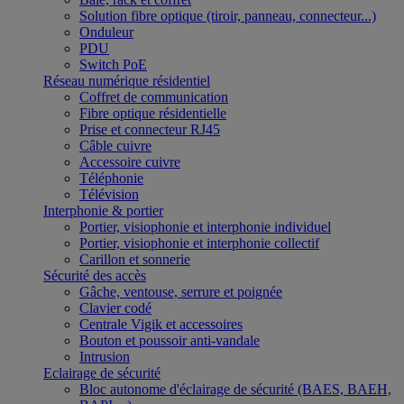
Solution fibre optique (tiroir, panneau, connecteur...)
Onduleur
PDU
Switch PoE
Réseau numérique résidentiel
Coffret de communication
Fibre optique résidentielle
Prise et connecteur RJ45
Câble cuivre
Accessoire cuivre
Téléphonie
Télévision
Interphonie & portier
Portier, visiophonie et interphonie individuel
Portier, visiophonie et interphonie collectif
Carillon et sonnerie
Sécurité des accès
Gâche, ventouse, serrure et poignée
Clavier codé
Centrale Vigik et accessoires
Bouton et poussoir anti-vandale
Intrusion
Eclairage de sécurité
Bloc autonome d'éclairage de sécurité (BAES, BAEH,