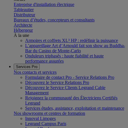
Entreprise d'installation électrique
Tableautier
Distributeur
Bureaux d’études, concepteurs et consultants
Architecte
Hébergeur
À la une
Armoires et coffrets XL³ HP : redéfinir la puissance
L’appareillage Art d’Arnould fait son show au Buddha-
Bar du Casino de Monte-Carlo
Onduleurs triphasés : haute fiabilité et haute
performance assurées
Services Pro
Nos contacts et services
Formulaire de contact Pro - Service Relations Pro
Découvrez le Service Relations Pro
Découvrez le Service Clients Legrand Cable
Management
Rejoignez la communauté des Électriciens Certifiés
Legrand
Services études, assistance, exploitation et maintenance
Nos showrooms et centres de formation
Innoval Limoges
Legrand Campus Paris