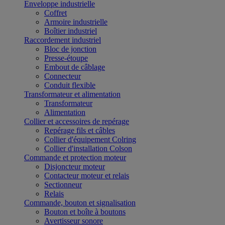
Enveloppe industrielle
Coffret
Armoire industrielle
Boîtier industriel
Raccordement industriel
Bloc de jonction
Presse-étoupe
Embout de câblage
Connecteur
Conduit flexible
Transformateur et alimentation
Transformateur
Alimentation
Collier et accessoires de repérage
Repérage fils et câbles
Collier d'équipement Colring
Collier d'installation Colson
Commande et protection moteur
Disjoncteur moteur
Contacteur moteur et relais
Sectionneur
Relais
Commande, bouton et signalisation
Bouton et boîte à boutons
Avertisseur sonore