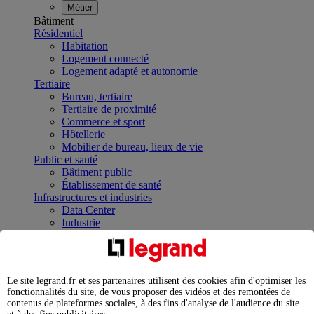
Métier
Bâtiment
Résidentiel
Habitation
Logement connecté
Logement adapté et autonomie
Tertiaire
Bureau, tertiaire
Tertiaire de proximité
Commerce et sport
Hôtellerie
Mobilier de bureau, lieux de vie
Public et santé
Bâtiment public
Établissement de santé
Infrastructures et industries
Data Center
Industrie
Infrastructures
À la une
Contrôler et planifier le fonctionnement des appareils
électriques avec le contacteur connecté
Le site legrand.fr et ses partenaires utilisent des cookies afin d'optimiser les
Répartir et optimiser son tableau électrique
fonctionnalités du site, de vous proposer des vidéos et des remontées de
Legrand Data Center Solutions : concentrer les
contenus de plateformes sociales, à des fins d'analyse de l'audience du site
expertises au service de vos performances