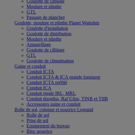
Goulotte de câblage
Moulure et plinthe
GTL
Passage de plancher
Goulotte, moulure et plinthe Planet Wattohm
Goulotte d'installation
Goulotte de distribution
Moulure et plinthe
Appareillage
Goulotte de câblage
GTL
Goulotte de climatisation
Gaine et conduit
Conduit ICTA
Conduit ICTA & ICA grande longueur
Conduit ICTA préfilé
Conduit ICA
Conduit rigide IRL, MRL
Conduit duogliss, Rai’Gliss, TINB et TIIB
Accessoires gaine et conduit
Boîte de sol, colonne et nourrice Legrand
Boîte de sol
Prise de sol
Equipement du bureau
Bloc nourrice