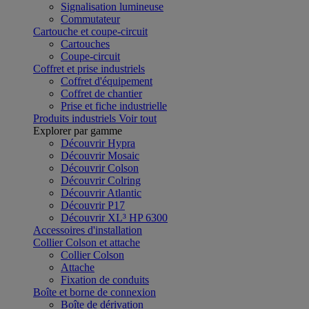
Signalisation lumineuse
Commutateur
Cartouche et coupe-circuit
Cartouches
Coupe-circuit
Coffret et prise industriels
Coffret d'équipement
Coffret de chantier
Prise et fiche industrielle
Produits industriels
Voir tout
Explorer par gamme
Découvrir Hypra
Découvrir Mosaic
Découvrir Colson
Découvrir Colring
Découvrir Atlantic
Découvrir P17
Découvrir XL³ HP 6300
Accessoires d'installation
Collier Colson et attache
Collier Colson
Attache
Fixation de conduits
Boîte et borne de connexion
Boîte de dérivation