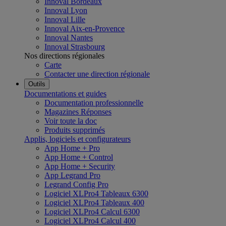
Innoval Bordeaux
Innoval Lyon
Innoval Lille
Innoval Aix-en-Provence
Innoval Nantes
Innoval Strasbourg
Nos directions régionales
Carte
Contacter une direction régionale
Outils
Documentations et guides
Documentation professionnelle
Magazines Réponses
Voir toute la doc
Produits supprimés
Applis, logiciels et configurateurs
App Home + Pro
App Home + Control
App Home + Security
App Legrand Pro
Legrand Config Pro
Logiciel XLPro4 Tableaux 6300
Logiciel XLPro4 Tableaux 400
Logiciel XLPro4 Calcul 6300
Logiciel XLPro4 Calcul 400