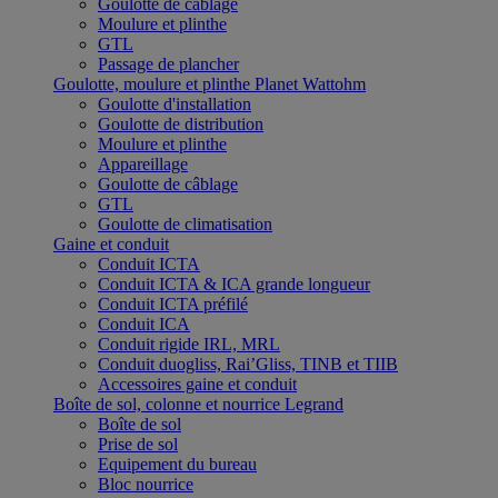
Goulotte de câblage
Moulure et plinthe
GTL
Passage de plancher
Goulotte, moulure et plinthe Planet Wattohm
Goulotte d'installation
Goulotte de distribution
Moulure et plinthe
Appareillage
Goulotte de câblage
GTL
Goulotte de climatisation
Gaine et conduit
Conduit ICTA
Conduit ICTA & ICA grande longueur
Conduit ICTA préfilé
Conduit ICA
Conduit rigide IRL, MRL
Conduit duogliss, Rai’Gliss, TINB et TIIB
Accessoires gaine et conduit
Boîte de sol, colonne et nourrice Legrand
Boîte de sol
Prise de sol
Equipement du bureau
Bloc nourrice