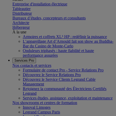
Entreprise d'installation électrique
Tableautier
Distributeur
Bureaux d’études, concepteurs et consultants
Architecte
Hébergeur
À la une
Armoires et coffrets XL³ HP : redéfinir la puissance
L’appareillage Art d’Arnould fait son show au Buddha-
Bar du Casino de Monte-Carlo
Onduleurs triphasés : haute fiabilité et haute
performance assurées
Services Pro
Nos contacts et services
Formulaire de contact Pro - Service Relations Pro
Découvrez le Service Relations Pro
Découvrez le Service Clients Legrand Cable
Management
Rejoignez la communauté des Électriciens Certifiés
Legrand
Services études, assistance, exploitation et maintenance
Nos showrooms et centres de formation
Innoval Limoges
Legrand Campus Paris