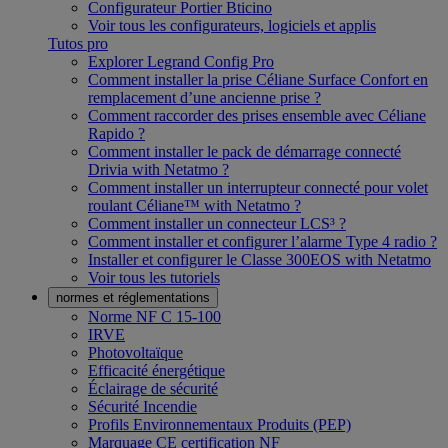
Configurateur Portier Bticino
Voir tous les configurateurs, logiciels et applis
Tutos pro
Explorer Legrand Config Pro
Comment installer la prise Céliane Surface Confort en
remplacement d’une ancienne prise ?
Comment raccorder des prises ensemble avec Céliane
Rapido ?
Comment installer le pack de démarrage connecté
Drivia with Netatmo ?
Comment installer un interrupteur connecté pour volet
roulant Céliane™ with Netatmo ?
Comment installer un connecteur LCS³ ?
Comment installer et configurer l’alarme Type 4 radio ?
Installer et configurer le Classe 300EOS with Netatmo
Voir tous les tutoriels
normes et réglementations
Norme NF C 15-100
IRVE
Photovoltaïque
Efficacité énergétique
Éclairage de sécurité
Sécurité Incendie
Profils Environnementaux Produits (PEP)
Marquage CE certification NF