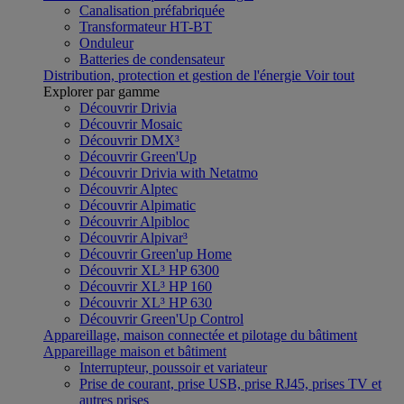
Canalisation préfabriquée
Transformateur HT-BT
Onduleur
Batteries de condensateur
Distribution, protection et gestion de l'énergie
Voir tout
Explorer par gamme
Découvrir Drivia
Découvrir Mosaic
Découvrir DMX³
Découvrir Green'Up
Découvrir Drivia with Netatmo
Découvrir Alptec
Découvrir Alpimatic
Découvrir Alpibloc
Découvrir Alpivar³
Découvrir Green'up Home
Découvrir XL³ HP 6300
Découvrir XL³ HP 160
Découvrir XL³ HP 630
Découvrir Green'Up Control
Appareillage, maison connectée et pilotage du bâtiment
Appareillage maison et bâtiment
Interrupteur, poussoir et variateur
Prise de courant, prise USB, prise RJ45, prises TV et
autres prises