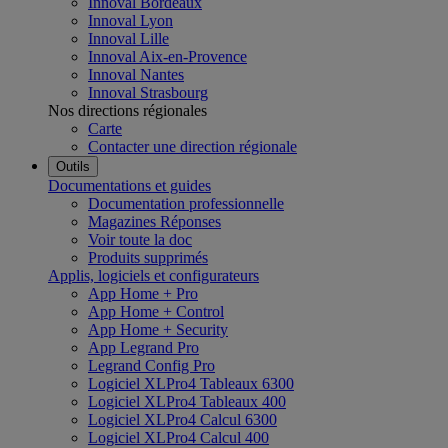
Innoval Bordeaux
Innoval Lyon
Innoval Lille
Innoval Aix-en-Provence
Innoval Nantes
Innoval Strasbourg
Nos directions régionales
Carte
Contacter une direction régionale
Outils
Documentations et guides
Documentation professionnelle
Magazines Réponses
Voir toute la doc
Produits supprimés
Applis, logiciels et configurateurs
App Home + Pro
App Home + Control
App Home + Security
App Legrand Pro
Legrand Config Pro
Logiciel XLPro4 Tableaux 6300
Logiciel XLPro4 Tableaux 400
Logiciel XLPro4 Calcul 6300
Logiciel XLPro4 Calcul 400