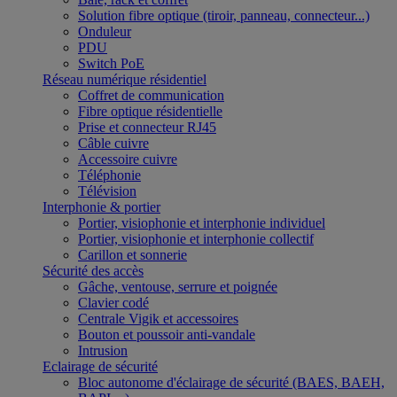
Solution fibre optique (tiroir, panneau, connecteur...)
Onduleur
PDU
Switch PoE
Réseau numérique résidentiel
Coffret de communication
Fibre optique résidentielle
Prise et connecteur RJ45
Câble cuivre
Accessoire cuivre
Téléphonie
Télévision
Interphonie & portier
Portier, visiophonie et interphonie individuel
Portier, visiophonie et interphonie collectif
Carillon et sonnerie
Sécurité des accès
Gâche, ventouse, serrure et poignée
Clavier codé
Centrale Vigik et accessoires
Bouton et poussoir anti-vandale
Intrusion
Eclairage de sécurité
Bloc autonome d'éclairage de sécurité (BAES, BAEH,