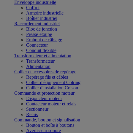
Enveloppe industrielle
Coffret
Armoire industrielle
Boîtier industriel
Raccordement industriel
Bloc de jonction
Presse-étoupe
Embout de câblage
Connecteur
Conduit flexible
Transformateur et alimentation
Transformateur
Alimentation
Collier et accessoires de repérage
Repérage fils et câbles
Collier d'équipement Colring
Collier d'installation Colson
Commande et protection moteur
Disjoncteur moteur
Contacteur moteur et relais
Sectionneur
Relais
Commande, bouton et signalisation
Bouton et boîte à boutons
Avertisseur sonore