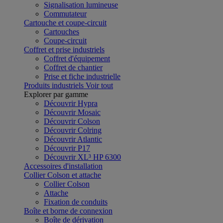
Signalisation lumineuse
Commutateur
Cartouche et coupe-circuit
Cartouches
Coupe-circuit
Coffret et prise industriels
Coffret d'équipement
Coffret de chantier
Prise et fiche industrielle
Produits industriels
Voir tout
Explorer par gamme
Découvrir Hypra
Découvrir Mosaic
Découvrir Colson
Découvrir Colring
Découvrir Atlantic
Découvrir P17
Découvrir XL³ HP 6300
Accessoires d'installation
Collier Colson et attache
Collier Colson
Attache
Fixation de conduits
Boîte et borne de connexion
Boîte de dérivation