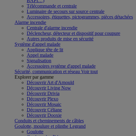
BAPI…)
Télécommande et centrale
Luminaire de secours sur source centrale
Accessoires, étiquettes, pictogrammes, pièces détachées
Alarme incendie
Centrale d'alarme incendie
Déclencheur, détecteur et dispositif pour coupure
Autres produits de mise en sécurité
Système d'appel malade
Applique tête de lit
Appel malade
Signalisation
Accessoires système d'appel malade
Sécurité, communication et réseau
Voir tout
Explorer par gamme
Découvrir Art d'Arnould
Découvrir Living Now
Découvrir Drivia
Découvrir Plexo
Découvrir Mosaic
Découvrir Céliane
Découvrir Dooxie
Conduits et cheminements de câbles
Goulotte, moulure et plinthe Legrand
Goulotte