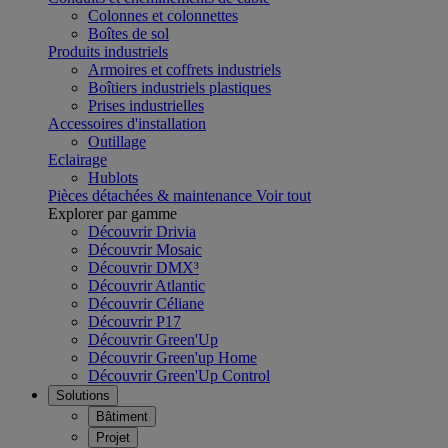
Colonnes et colonnettes
Boîtes de sol
Produits industriels
Armoires et coffrets industriels
Boîtiers industriels plastiques
Prises industrielles
Accessoires d'installation
Outillage
Eclairage
Hublots
Pièces détachées & maintenance
Voir tout
Explorer par gamme
Découvrir Drivia
Découvrir Mosaic
Découvrir DMX³
Découvrir Atlantic
Découvrir Céliane
Découvrir P17
Découvrir Green'Up
Découvrir Green'up Home
Découvrir Green'Up Control
Solutions
Bâtiment
Projet