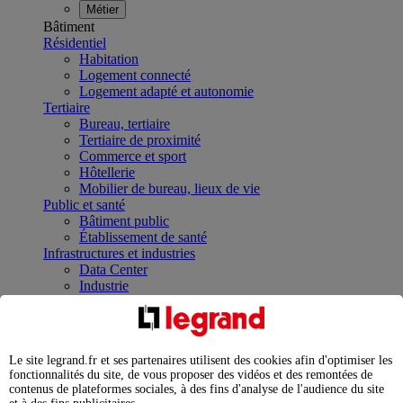
Métier
Bâtiment
Résidentiel
Habitation
Logement connecté
Logement adapté et autonomie
Tertiaire
Bureau, tertiaire
Tertiaire de proximité
Commerce et sport
Hôtellerie
Mobilier de bureau, lieux de vie
Public et santé
Bâtiment public
Établissement de santé
Infrastructures et industries
Data Center
Industrie
Infrastructures
À la une
Contrôler et planifier le fonctionnement des appareils
électriques avec le contacteur connecté
Le site legrand.fr et ses partenaires utilisent des cookies afin d'optimiser les
Répartir et optimiser son tableau électrique
fonctionnalités du site, de vous proposer des vidéos et des remontées de
Legrand Data Center Solutions : concentrer les
contenus de plateformes sociales, à des fins d'analyse de l'audience du site
expertises au service de vos performances