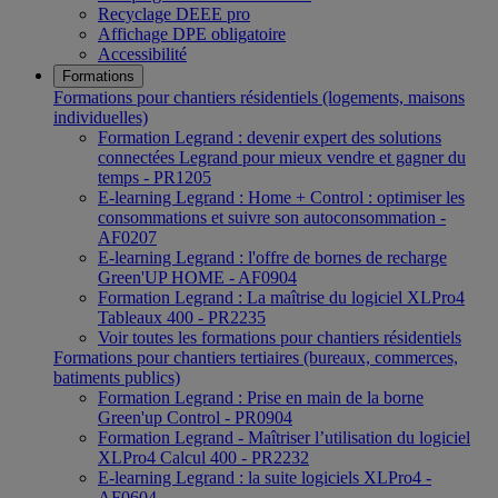
Recyclage DEEE pro
Affichage DPE obligatoire
Accessibilité
Formations
Formations pour chantiers résidentiels (logements, maisons
individuelles)
Formation Legrand : devenir expert des solutions
connectées Legrand pour mieux vendre et gagner du
temps - PR1205
E-learning Legrand : Home + Control : optimiser les
consommations et suivre son autoconsommation -
AF0207
E-learning Legrand : l'offre de bornes de recharge
Green'UP HOME - AF0904
Formation Legrand : La maîtrise du logiciel XLPro4
Tableaux 400 - PR2235
Voir toutes les formations pour chantiers résidentiels
Formations pour chantiers tertiaires (bureaux, commerces,
batiments publics)
Formation Legrand : Prise en main de la borne
Green'up Control - PR0904
Formation Legrand - Maîtriser l’utilisation du logiciel
XLPro4 Calcul 400 - PR2232
E-learning Legrand : la suite logiciels XLPro4 -
AF0604