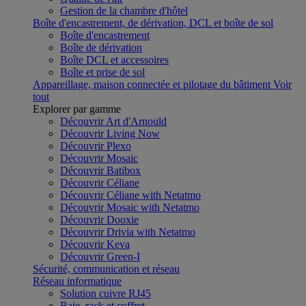
Gestion de la chambre d'hôtel
Boîte d'encastrement, de dérivation, DCL et boîte de sol
Boîte d'encastrement
Boîte de dérivation
Boîte DCL et accessoires
Boîte et prise de sol
Appareillage, maison connectée et pilotage du bâtiment
Voir
tout
Explorer par gamme
Découvrir Art d'Arnould
Découvrir Living Now
Découvrir Plexo
Découvrir Mosaic
Découvrir Batibox
Découvrir Céliane
Découvrir Céliane with Netatmo
Découvrir Mosaic with Netatmo
Découvrir Dooxie
Découvrir Drivia with Netatmo
Découvrir Keva
Découvrir Green-I
Sécurité, communication et réseau
Réseau informatique
Solution cuivre RJ45
Baie, rack et coffret