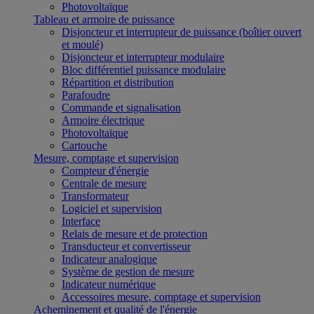
Photovoltaïque
Tableau et armoire de puissance
Disjoncteur et interrupteur de puissance (boîtier ouvert
et moulé)
Disjoncteur et interrupteur modulaire
Bloc différentiel puissance modulaire
Répartition et distribution
Parafoudre
Commande et signalisation
Armoire électrique
Photovoltaïque
Cartouche
Mesure, comptage et supervision
Compteur d'énergie
Centrale de mesure
Transformateur
Logiciel et supervision
Interface
Relais de mesure et de protection
Transducteur et convertisseur
Indicateur analogique
Système de gestion de mesure
Indicateur numérique
Accessoires mesure, comptage et supervision
Acheminement et qualité de l'énergie