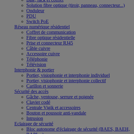
Solution fibre optique (tiroir, panneau, connecteur...)
Onduleur
PDU
Switch PoE
Réseau numérique résidentiel
Coffret de communication
Fibre optique résidentielle
Prise et connecteur RJ45
Câble cuivre
Accessoire cuivre
Téléphonie
Télévision
Interphonie & portier
Portier, visiophonie et interphonie individuel
Portier, visiophonie et interphonie collectif
Carillon et sonnerie
Sécurité des accès
Gâche, ventouse, serrure et poignée
Clavier codé
Centrale Vigik et accessoires
Bouton et poussoir anti-vandale
Intrusion
Eclairage de sécurité
Bloc autonome d'éclairage de sécurité (BAES, BAEH,