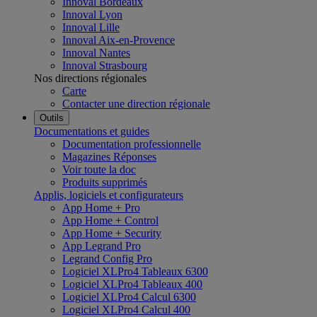
Innoval Bordeaux
Innoval Lyon
Innoval Lille
Innoval Aix-en-Provence
Innoval Nantes
Innoval Strasbourg
Nos directions régionales
Carte
Contacter une direction régionale
Outils
Documentations et guides
Documentation professionnelle
Magazines Réponses
Voir toute la doc
Produits supprimés
Applis, logiciels et configurateurs
App Home + Pro
App Home + Control
App Home + Security
App Legrand Pro
Legrand Config Pro
Logiciel XLPro4 Tableaux 6300
Logiciel XLPro4 Tableaux 400
Logiciel XLPro4 Calcul 6300
Logiciel XLPro4 Calcul 400