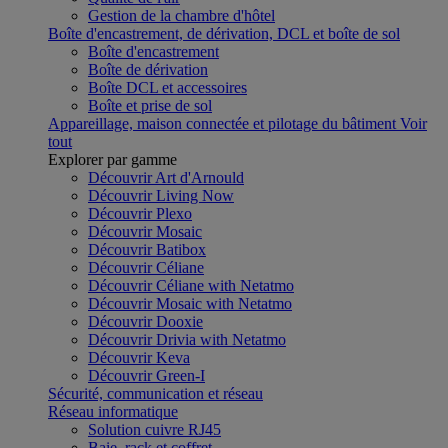
Gestion de la chambre d'hôtel
Boîte d'encastrement, de dérivation, DCL et boîte de sol
Boîte d'encastrement
Boîte de dérivation
Boîte DCL et accessoires
Boîte et prise de sol
Appareillage, maison connectée et pilotage du bâtiment
Voir
tout
Explorer par gamme
Découvrir Art d'Arnould
Découvrir Living Now
Découvrir Plexo
Découvrir Mosaic
Découvrir Batibox
Découvrir Céliane
Découvrir Céliane with Netatmo
Découvrir Mosaic with Netatmo
Découvrir Dooxie
Découvrir Drivia with Netatmo
Découvrir Keva
Découvrir Green-I
Sécurité, communication et réseau
Réseau informatique
Solution cuivre RJ45
Baie, rack et coffret