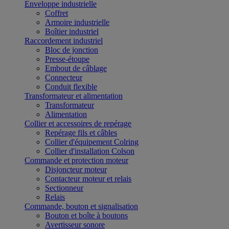
Enveloppe industrielle
Coffret
Armoire industrielle
Boîtier industriel
Raccordement industriel
Bloc de jonction
Presse-étoupe
Embout de câblage
Connecteur
Conduit flexible
Transformateur et alimentation
Transformateur
Alimentation
Collier et accessoires de repérage
Repérage fils et câbles
Collier d'équipement Colring
Collier d'installation Colson
Commande et protection moteur
Disjoncteur moteur
Contacteur moteur et relais
Sectionneur
Relais
Commande, bouton et signalisation
Bouton et boîte à boutons
Avertisseur sonore