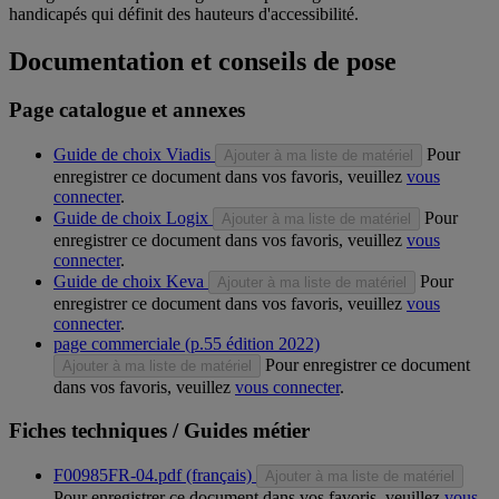
handicapés qui définit des hauteurs d'accessibilité.
Documentation et conseils de pose
Page catalogue et annexes
Guide de choix Viadis
Pour
Ajouter à ma liste de matériel
enregistrer ce document dans vos favoris, veuillez
vous
connecter
.
Guide de choix Logix
Pour
Ajouter à ma liste de matériel
enregistrer ce document dans vos favoris, veuillez
vous
connecter
.
Guide de choix Keva
Pour
Ajouter à ma liste de matériel
enregistrer ce document dans vos favoris, veuillez
vous
connecter
.
page commerciale (p.55 édition 2022)
Pour enregistrer ce document
Ajouter à ma liste de matériel
dans vos favoris, veuillez
vous connecter
.
Fiches techniques / Guides métier
F00985FR-04.pdf (français)
Ajouter à ma liste de matériel
Pour enregistrer ce document dans vos favoris, veuillez
vous