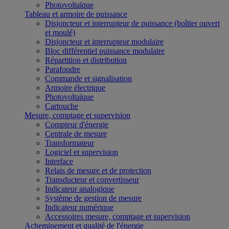
Photovoltaïque
Tableau et armoire de puissance
Disjoncteur et interrupteur de puissance (boîtier ouvert
et moulé)
Disjoncteur et interrupteur modulaire
Bloc différentiel puissance modulaire
Répartition et distribution
Parafoudre
Commande et signalisation
Armoire électrique
Photovoltaïque
Cartouche
Mesure, comptage et supervision
Compteur d'énergie
Centrale de mesure
Transformateur
Logiciel et supervision
Interface
Relais de mesure et de protection
Transducteur et convertisseur
Indicateur analogique
Système de gestion de mesure
Indicateur numérique
Accessoires mesure, comptage et supervision
Acheminement et qualité de l'énergie