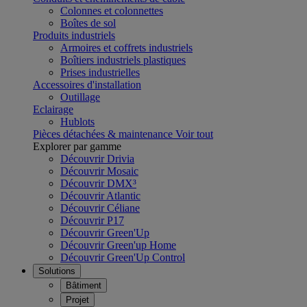
Colonnes et colonnettes
Boîtes de sol
Produits industriels
Armoires et coffrets industriels
Boîtiers industriels plastiques
Prises industrielles
Accessoires d'installation
Outillage
Eclairage
Hublots
Pièces détachées & maintenance
Voir tout
Explorer par gamme
Découvrir Drivia
Découvrir Mosaic
Découvrir DMX³
Découvrir Atlantic
Découvrir Céliane
Découvrir P17
Découvrir Green'Up
Découvrir Green'up Home
Découvrir Green'Up Control
Solutions
Bâtiment
Projet