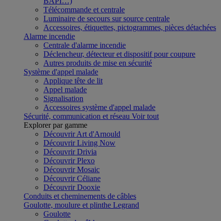
BAPI…)
Télécommande et centrale
Luminaire de secours sur source centrale
Accessoires, étiquettes, pictogrammes, pièces détachées
Alarme incendie
Centrale d'alarme incendie
Déclencheur, détecteur et dispositif pour coupure
Autres produits de mise en sécurité
Système d'appel malade
Applique tête de lit
Appel malade
Signalisation
Accessoires système d'appel malade
Sécurité, communication et réseau
Voir tout
Explorer par gamme
Découvrir Art d'Arnould
Découvrir Living Now
Découvrir Drivia
Découvrir Plexo
Découvrir Mosaic
Découvrir Céliane
Découvrir Dooxie
Conduits et cheminements de câbles
Goulotte, moulure et plinthe Legrand
Goulotte