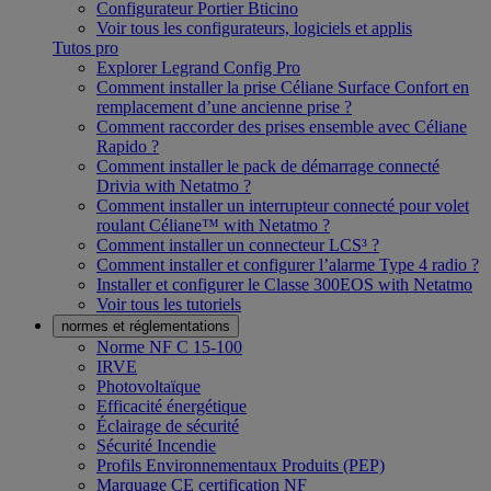
Configurateur Portier Bticino
Voir tous les configurateurs, logiciels et applis
Tutos pro
Explorer Legrand Config Pro
Comment installer la prise Céliane Surface Confort en
remplacement d’une ancienne prise ?
Comment raccorder des prises ensemble avec Céliane
Rapido ?
Comment installer le pack de démarrage connecté
Drivia with Netatmo ?
Comment installer un interrupteur connecté pour volet
roulant Céliane™ with Netatmo ?
Comment installer un connecteur LCS³ ?
Comment installer et configurer l’alarme Type 4 radio ?
Installer et configurer le Classe 300EOS with Netatmo
Voir tous les tutoriels
normes et réglementations
Norme NF C 15-100
IRVE
Photovoltaïque
Efficacité énergétique
Éclairage de sécurité
Sécurité Incendie
Profils Environnementaux Produits (PEP)
Marquage CE certification NF