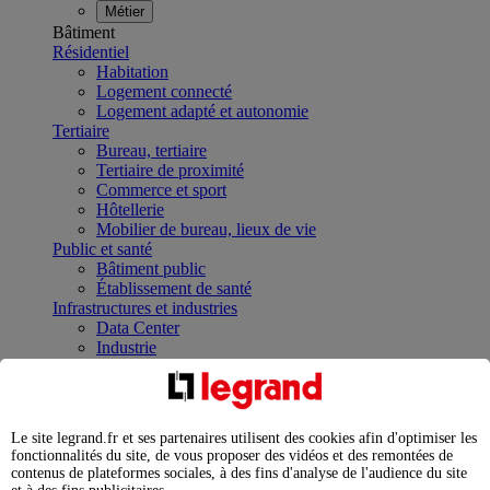
Métier
Bâtiment
Résidentiel
Habitation
Logement connecté
Logement adapté et autonomie
Tertiaire
Bureau, tertiaire
Tertiaire de proximité
Commerce et sport
Hôtellerie
Mobilier de bureau, lieux de vie
Public et santé
Bâtiment public
Établissement de santé
Infrastructures et industries
Data Center
Industrie
Infrastructures
À la une
Contrôler et planifier le fonctionnement des appareils
électriques avec le contacteur connecté
Le site legrand.fr et ses partenaires utilisent des cookies afin d'optimiser les
Répartir et optimiser son tableau électrique
fonctionnalités du site, de vous proposer des vidéos et des remontées de
Legrand Data Center Solutions : concentrer les
contenus de plateformes sociales, à des fins d'analyse de l'audience du site
expertises au service de vos performances