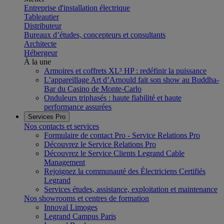
Entreprise d'installation électrique
Tableautier
Distributeur
Bureaux d’études, concepteurs et consultants
Architecte
Hébergeur
À la une
Armoires et coffrets XL³ HP : redéfinir la puissance
L’appareillage Art d’Arnould fait son show au Buddha-
Bar du Casino de Monte-Carlo
Onduleurs triphasés : haute fiabilité et haute
performance assurées
Services Pro
Nos contacts et services
Formulaire de contact Pro - Service Relations Pro
Découvrez le Service Relations Pro
Découvrez le Service Clients Legrand Cable
Management
Rejoignez la communauté des Électriciens Certifiés
Legrand
Services études, assistance, exploitation et maintenance
Nos showrooms et centres de formation
Innoval Limoges
Legrand Campus Paris