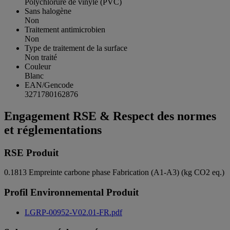
Polychlorure de vinyle (PVC)
Sans halogène
Non
Traitement antimicrobien
Non
Type de traitement de la surface
Non traité
Couleur
Blanc
EAN/Gencode
3271780162876
Engagement RSE & Respect des normes
et réglementations
RSE Produit
0.1813
Empreinte carbone phase Fabrication (A1-A3) (kg CO2 eq.)
Profil Environnemental Produit
LGRP-00952-V02.01-FR.pdf