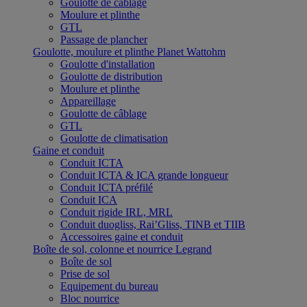
Goulotte de câblage
Moulure et plinthe
GTL
Passage de plancher
Goulotte, moulure et plinthe Planet Wattohm
Goulotte d'installation
Goulotte de distribution
Moulure et plinthe
Appareillage
Goulotte de câblage
GTL
Goulotte de climatisation
Gaine et conduit
Conduit ICTA
Conduit ICTA & ICA grande longueur
Conduit ICTA préfilé
Conduit ICA
Conduit rigide IRL, MRL
Conduit duogliss, Rai’Gliss, TINB et TIIB
Accessoires gaine et conduit
Boîte de sol, colonne et nourrice Legrand
Boîte de sol
Prise de sol
Equipement du bureau
Bloc nourrice