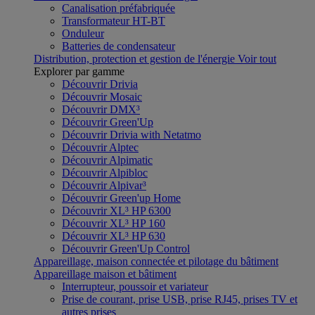
Canalisation préfabriquée
Transformateur HT-BT
Onduleur
Batteries de condensateur
Distribution, protection et gestion de l'énergie
Voir tout
Explorer par gamme
Découvrir Drivia
Découvrir Mosaic
Découvrir DMX³
Découvrir Green'Up
Découvrir Drivia with Netatmo
Découvrir Alptec
Découvrir Alpimatic
Découvrir Alpibloc
Découvrir Alpivar³
Découvrir Green'up Home
Découvrir XL³ HP 6300
Découvrir XL³ HP 160
Découvrir XL³ HP 630
Découvrir Green'Up Control
Appareillage, maison connectée et pilotage du bâtiment
Appareillage maison et bâtiment
Interrupteur, poussoir et variateur
Prise de courant, prise USB, prise RJ45, prises TV et
autres prises