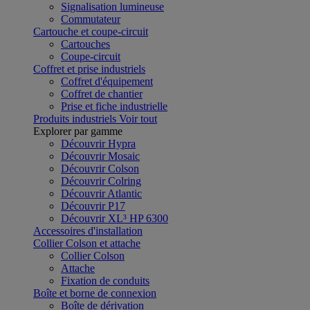
Signalisation lumineuse
Commutateur
Cartouche et coupe-circuit
Cartouches
Coupe-circuit
Coffret et prise industriels
Coffret d'équipement
Coffret de chantier
Prise et fiche industrielle
Produits industriels
Voir tout
Explorer par gamme
Découvrir Hypra
Découvrir Mosaic
Découvrir Colson
Découvrir Colring
Découvrir Atlantic
Découvrir P17
Découvrir XL³ HP 6300
Accessoires d'installation
Collier Colson et attache
Collier Colson
Attache
Fixation de conduits
Boîte et borne de connexion
Boîte de dérivation