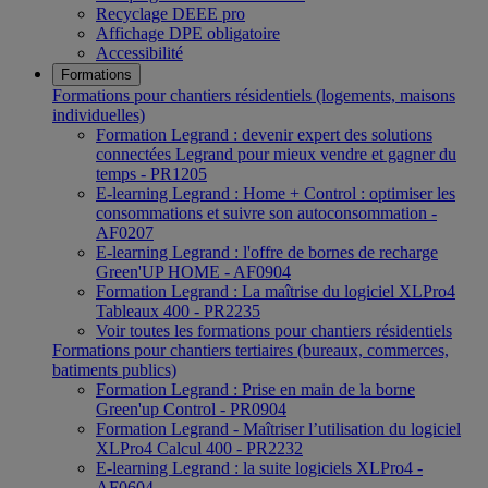
Recyclage DEEE pro
Affichage DPE obligatoire
Accessibilité
Formations
Formations pour chantiers résidentiels (logements, maisons
individuelles)
Formation Legrand : devenir expert des solutions
connectées Legrand pour mieux vendre et gagner du
temps - PR1205
E-learning Legrand : Home + Control : optimiser les
consommations et suivre son autoconsommation -
AF0207
E-learning Legrand : l'offre de bornes de recharge
Green'UP HOME - AF0904
Formation Legrand : La maîtrise du logiciel XLPro4
Tableaux 400 - PR2235
Voir toutes les formations pour chantiers résidentiels
Formations pour chantiers tertiaires (bureaux, commerces,
batiments publics)
Formation Legrand : Prise en main de la borne
Green'up Control - PR0904
Formation Legrand - Maîtriser l’utilisation du logiciel
XLPro4 Calcul 400 - PR2232
E-learning Legrand : la suite logiciels XLPro4 -
AF0604