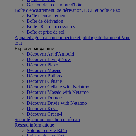
Gestion de la chambre d'hôtel
Boîte d'encastrement, de dérivation, DCL et boîte de sol
Boîte d'encastrement
Boîte de dérivation
Boîte DCL et accessoires
Boîte et prise de sol
Appareillage, maison connectée et pilotage du bâtiment
Voir
tout
Explorer par gamme
Découvrir Art d'Arnould
Découvrir Living Now
Découvrir Plexo
Découvrir Mosaic
Découvrir Batibox
Découvrir Céliane
Découvrir Céliane with Netatmo
Découvrir Mosaic with Netatmo
Découvrir Dooxie
Découvrir Drivia with Netatmo
Découvrir Keva
Découvrir Green-I
Sécurité, communication et réseau
Réseau informatique
Solution cuivre RJ45
Baie, rack et coffret