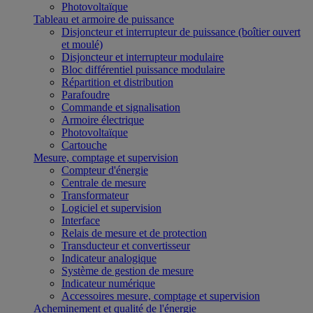
Photovoltaïque
Tableau et armoire de puissance
Disjoncteur et interrupteur de puissance (boîtier ouvert
et moulé)
Disjoncteur et interrupteur modulaire
Bloc différentiel puissance modulaire
Répartition et distribution
Parafoudre
Commande et signalisation
Armoire électrique
Photovoltaïque
Cartouche
Mesure, comptage et supervision
Compteur d'énergie
Centrale de mesure
Transformateur
Logiciel et supervision
Interface
Relais de mesure et de protection
Transducteur et convertisseur
Indicateur analogique
Système de gestion de mesure
Indicateur numérique
Accessoires mesure, comptage et supervision
Acheminement et qualité de l'énergie