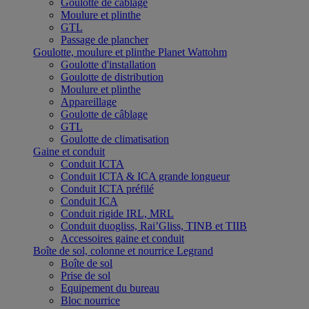
Goulotte de câblage
Moulure et plinthe
GTL
Passage de plancher
Goulotte, moulure et plinthe Planet Wattohm
Goulotte d'installation
Goulotte de distribution
Moulure et plinthe
Appareillage
Goulotte de câblage
GTL
Goulotte de climatisation
Gaine et conduit
Conduit ICTA
Conduit ICTA & ICA grande longueur
Conduit ICTA préfilé
Conduit ICA
Conduit rigide IRL, MRL
Conduit duogliss, Rai’Gliss, TINB et TIIB
Accessoires gaine et conduit
Boîte de sol, colonne et nourrice Legrand
Boîte de sol
Prise de sol
Equipement du bureau
Bloc nourrice