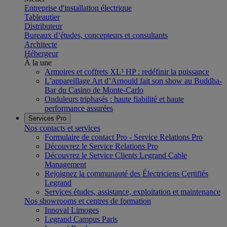
Entreprise d'installation électrique
Tableautier
Distributeur
Bureaux d’études, concepteurs et consultants
Architecte
Hébergeur
À la une
Armoires et coffrets XL³ HP : redéfinir la puissance
L’appareillage Art d’Arnould fait son show au Buddha-
Bar du Casino de Monte-Carlo
Onduleurs triphasés : haute fiabilité et haute
performance assurées
Services Pro
Nos contacts et services
Formulaire de contact Pro - Service Relations Pro
Découvrez le Service Relations Pro
Découvrez le Service Clients Legrand Cable
Management
Rejoignez la communauté des Électriciens Certifiés
Legrand
Services études, assistance, exploitation et maintenance
Nos showrooms et centres de formation
Innoval Limoges
Legrand Campus Paris