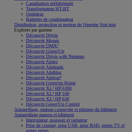
Canalisation préfabriquée
Transformateur HT-BT
Onduleur
Batteries de condensateur
Distribution, protection et gestion de l'énergie
Voir tout
Explorer par gamme
Découvrir Drivia
Découvrir Mosaic
Découvrir DMX³
Découvrir Green'Up
Découvrir Drivia with Netatmo
Découvrir Alptec
Découvrir Alpimatic
Découvrir Alpibloc
Découvrir Alpivar³
Découvrir Green'up Home
Découvrir XL³ HP 6300
Découvrir XL³ HP 160
Découvrir XL³ HP 630
Découvrir Green'Up Control
Appareillage, maison connectée et pilotage du bâtiment
Appareillage maison et bâtiment
Interrupteur, poussoir et variateur
Prise de courant, prise USB, prise RJ45, prises TV et
autres prises