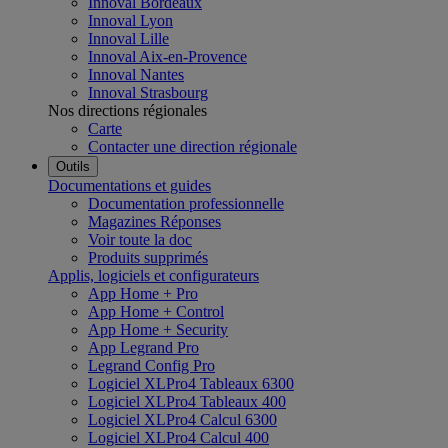
Innoval Bordeaux
Innoval Lyon
Innoval Lille
Innoval Aix-en-Provence
Innoval Nantes
Innoval Strasbourg
Nos directions régionales
Carte
Contacter une direction régionale
Outils
Documentations et guides
Documentation professionnelle
Magazines Réponses
Voir toute la doc
Produits supprimés
Applis, logiciels et configurateurs
App Home + Pro
App Home + Control
App Home + Security
App Legrand Pro
Legrand Config Pro
Logiciel XLPro4 Tableaux 6300
Logiciel XLPro4 Tableaux 400
Logiciel XLPro4 Calcul 6300
Logiciel XLPro4 Calcul 400