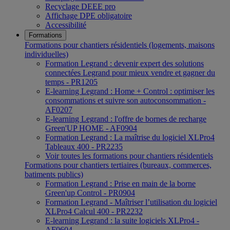
Recyclage DEEE pro
Affichage DPE obligatoire
Accessibilité
Formations
Formations pour chantiers résidentiels (logements, maisons
individuelles)
Formation Legrand : devenir expert des solutions
connectées Legrand pour mieux vendre et gagner du
temps - PR1205
E-learning Legrand : Home + Control : optimiser les
consommations et suivre son autoconsommation -
AF0207
E-learning Legrand : l'offre de bornes de recharge
Green'UP HOME - AF0904
Formation Legrand : La maîtrise du logiciel XLPro4
Tableaux 400 - PR2235
Voir toutes les formations pour chantiers résidentiels
Formations pour chantiers tertiaires (bureaux, commerces,
batiments publics)
Formation Legrand : Prise en main de la borne
Green'up Control - PR0904
Formation Legrand - Maîtriser l’utilisation du logiciel
XLPro4 Calcul 400 - PR2232
E-learning Legrand : la suite logiciels XLPro4 -
AF0604