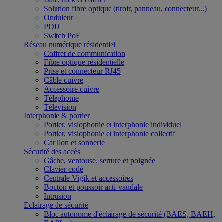
Solution fibre optique (tiroir, panneau, connecteur...)
Onduleur
PDU
Switch PoE
Réseau numérique résidentiel
Coffret de communication
Fibre optique résidentielle
Prise et connecteur RJ45
Câble cuivre
Accessoire cuivre
Téléphonie
Télévision
Interphonie & portier
Portier, visiophonie et interphonie individuel
Portier, visiophonie et interphonie collectif
Carillon et sonnerie
Sécurité des accès
Gâche, ventouse, serrure et poignée
Clavier codé
Centrale Vigik et accessoires
Bouton et poussoir anti-vandale
Intrusion
Eclairage de sécurité
Bloc autonome d'éclairage de sécurité (BAES, BAEH,