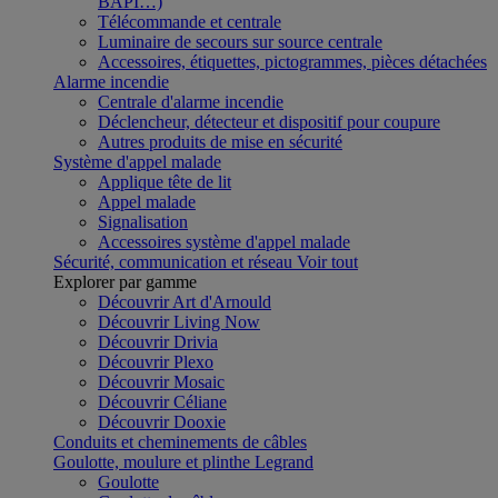
BAPI…)
Télécommande et centrale
Luminaire de secours sur source centrale
Accessoires, étiquettes, pictogrammes, pièces détachées
Alarme incendie
Centrale d'alarme incendie
Déclencheur, détecteur et dispositif pour coupure
Autres produits de mise en sécurité
Système d'appel malade
Applique tête de lit
Appel malade
Signalisation
Accessoires système d'appel malade
Sécurité, communication et réseau
Voir tout
Explorer par gamme
Découvrir Art d'Arnould
Découvrir Living Now
Découvrir Drivia
Découvrir Plexo
Découvrir Mosaic
Découvrir Céliane
Découvrir Dooxie
Conduits et cheminements de câbles
Goulotte, moulure et plinthe Legrand
Goulotte