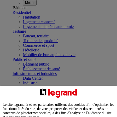
Métier
Bâtiment
Résidentiel
Habitation
Logement connecté
Logement adapté et autonomie
Tertiaire
Bureau, tertiaire
Tertiaire de proximité
Commerce et sport
Hôtellerie
Mobilier de bureau, lieux de vie
Public et santé
Bâtiment public
Établissement de santé
Infrastructures et industries
Data Center
Industrie
Infrastructures
À la une
Contrôler et planifier le fonctionnement des appareils
électriques avec le contacteur connecté
Le site legrand.fr et ses partenaires utilisent des cookies afin d'optimiser les
Répartir et optimiser son tableau électrique
fonctionnalités du site, de vous proposer des vidéos et des remontées de
Legrand Data Center Solutions : concentrer les
contenus de plateformes sociales, à des fins d'analyse de l'audience du site
expertises au service de vos performances