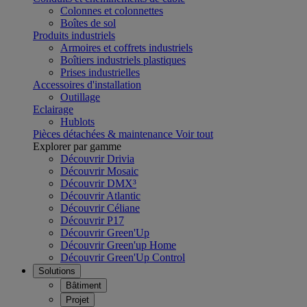
Colonnes et colonnettes
Boîtes de sol
Produits industriels
Armoires et coffrets industriels
Boîtiers industriels plastiques
Prises industrielles
Accessoires d'installation
Outillage
Eclairage
Hublots
Pièces détachées & maintenance
Voir tout
Explorer par gamme
Découvrir Drivia
Découvrir Mosaic
Découvrir DMX³
Découvrir Atlantic
Découvrir Céliane
Découvrir P17
Découvrir Green'Up
Découvrir Green'up Home
Découvrir Green'Up Control
Solutions
Bâtiment
Projet