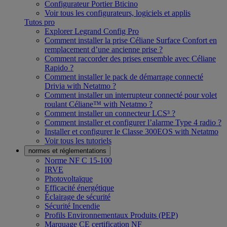
Configurateur Portier Bticino
Voir tous les configurateurs, logiciels et applis
Tutos pro
Explorer Legrand Config Pro
Comment installer la prise Céliane Surface Confort en
remplacement d’une ancienne prise ?
Comment raccorder des prises ensemble avec Céliane
Rapido ?
Comment installer le pack de démarrage connecté
Drivia with Netatmo ?
Comment installer un interrupteur connecté pour volet
roulant Céliane™ with Netatmo ?
Comment installer un connecteur LCS³ ?
Comment installer et configurer l’alarme Type 4 radio ?
Installer et configurer le Classe 300EOS with Netatmo
Voir tous les tutoriels
normes et réglementations
Norme NF C 15-100
IRVE
Photovoltaïque
Efficacité énergétique
Éclairage de sécurité
Sécurité Incendie
Profils Environnementaux Produits (PEP)
Marquage CE certification NF