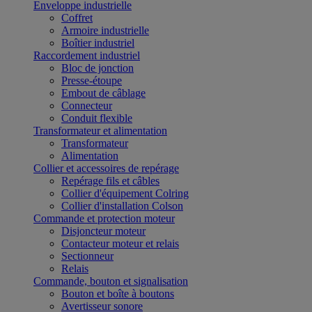
Enveloppe industrielle
Coffret
Armoire industrielle
Boîtier industriel
Raccordement industriel
Bloc de jonction
Presse-étoupe
Embout de câblage
Connecteur
Conduit flexible
Transformateur et alimentation
Transformateur
Alimentation
Collier et accessoires de repérage
Repérage fils et câbles
Collier d'équipement Colring
Collier d'installation Colson
Commande et protection moteur
Disjoncteur moteur
Contacteur moteur et relais
Sectionneur
Relais
Commande, bouton et signalisation
Bouton et boîte à boutons
Avertisseur sonore