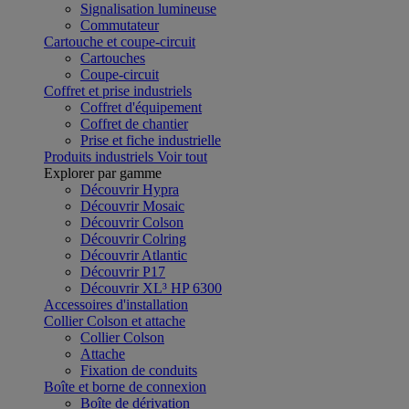
Signalisation lumineuse
Commutateur
Cartouche et coupe-circuit
Cartouches
Coupe-circuit
Coffret et prise industriels
Coffret d'équipement
Coffret de chantier
Prise et fiche industrielle
Produits industriels
Voir tout
Explorer par gamme
Découvrir Hypra
Découvrir Mosaic
Découvrir Colson
Découvrir Colring
Découvrir Atlantic
Découvrir P17
Découvrir XL³ HP 6300
Accessoires d'installation
Collier Colson et attache
Collier Colson
Attache
Fixation de conduits
Boîte et borne de connexion
Boîte de dérivation