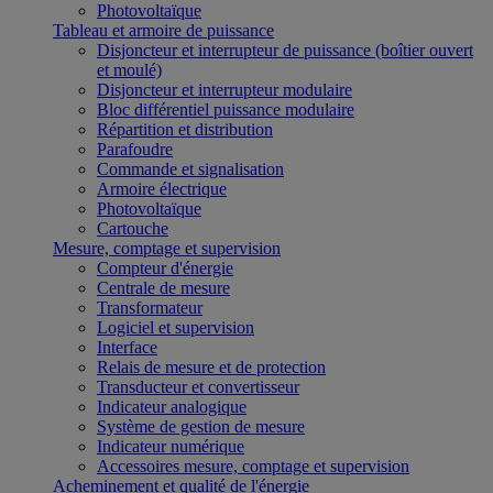
Photovoltaïque
Tableau et armoire de puissance
Disjoncteur et interrupteur de puissance (boîtier ouvert
et moulé)
Disjoncteur et interrupteur modulaire
Bloc différentiel puissance modulaire
Répartition et distribution
Parafoudre
Commande et signalisation
Armoire électrique
Photovoltaïque
Cartouche
Mesure, comptage et supervision
Compteur d'énergie
Centrale de mesure
Transformateur
Logiciel et supervision
Interface
Relais de mesure et de protection
Transducteur et convertisseur
Indicateur analogique
Système de gestion de mesure
Indicateur numérique
Accessoires mesure, comptage et supervision
Acheminement et qualité de l'énergie