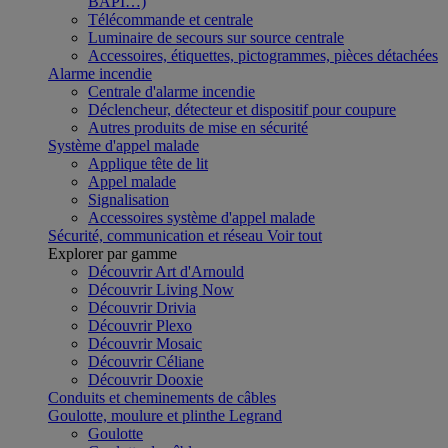
BAPI…)
Télécommande et centrale
Luminaire de secours sur source centrale
Accessoires, étiquettes, pictogrammes, pièces détachées
Alarme incendie
Centrale d'alarme incendie
Déclencheur, détecteur et dispositif pour coupure
Autres produits de mise en sécurité
Système d'appel malade
Applique tête de lit
Appel malade
Signalisation
Accessoires système d'appel malade
Sécurité, communication et réseau
Voir tout
Explorer par gamme
Découvrir Art d'Arnould
Découvrir Living Now
Découvrir Drivia
Découvrir Plexo
Découvrir Mosaic
Découvrir Céliane
Découvrir Dooxie
Conduits et cheminements de câbles
Goulotte, moulure et plinthe Legrand
Goulotte