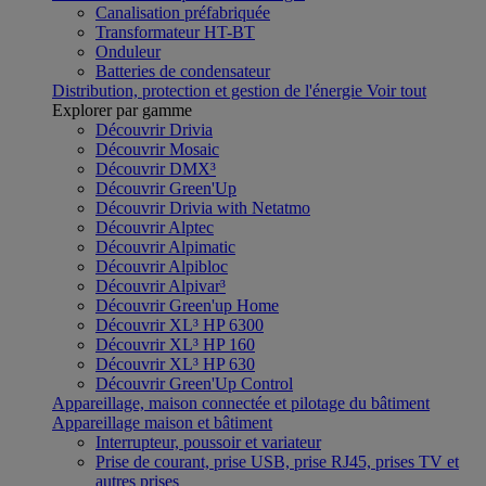
Canalisation préfabriquée
Transformateur HT-BT
Onduleur
Batteries de condensateur
Distribution, protection et gestion de l'énergie
Voir tout
Explorer par gamme
Découvrir Drivia
Découvrir Mosaic
Découvrir DMX³
Découvrir Green'Up
Découvrir Drivia with Netatmo
Découvrir Alptec
Découvrir Alpimatic
Découvrir Alpibloc
Découvrir Alpivar³
Découvrir Green'up Home
Découvrir XL³ HP 6300
Découvrir XL³ HP 160
Découvrir XL³ HP 630
Découvrir Green'Up Control
Appareillage, maison connectée et pilotage du bâtiment
Appareillage maison et bâtiment
Interrupteur, poussoir et variateur
Prise de courant, prise USB, prise RJ45, prises TV et
autres prises