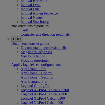
Innoval Bordeaux
Innoval Lyon
Innoval Lille
Innoval Aix-en-Provence
Innoval Nantes
Innoval Strasbourg
Nos directions régionales
Carte
Contacter une direction régionale
Outils
Documentations et guides
Documentation professionnelle
Magazines Réponses
Voir toute la doc
Produits supprimés
Applis, logiciels et configurateurs
App Home + Pro
App Home + Control
App Home + Security
App Legrand Pro
Legrand Config Pro
Logiciel XLPro4 Tableaux 6300
Logiciel XLPro4 Tableaux 400
Logiciel XLPro4 Calcul 6300
Logiciel XLPro4 Calcul 400