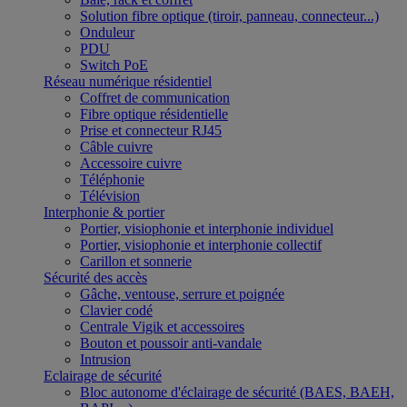
Solution fibre optique (tiroir, panneau, connecteur...)
Onduleur
PDU
Switch PoE
Réseau numérique résidentiel
Coffret de communication
Fibre optique résidentielle
Prise et connecteur RJ45
Câble cuivre
Accessoire cuivre
Téléphonie
Télévision
Interphonie & portier
Portier, visiophonie et interphonie individuel
Portier, visiophonie et interphonie collectif
Carillon et sonnerie
Sécurité des accès
Gâche, ventouse, serrure et poignée
Clavier codé
Centrale Vigik et accessoires
Bouton et poussoir anti-vandale
Intrusion
Eclairage de sécurité
Bloc autonome d'éclairage de sécurité (BAES, BAEH,