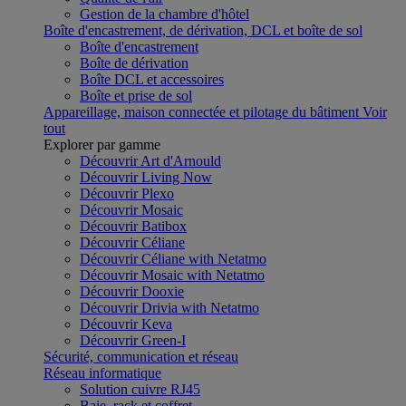
Gestion de la chambre d'hôtel
Boîte d'encastrement, de dérivation, DCL et boîte de sol
Boîte d'encastrement
Boîte de dérivation
Boîte DCL et accessoires
Boîte et prise de sol
Appareillage, maison connectée et pilotage du bâtiment
Voir
tout
Explorer par gamme
Découvrir Art d'Arnould
Découvrir Living Now
Découvrir Plexo
Découvrir Mosaic
Découvrir Batibox
Découvrir Céliane
Découvrir Céliane with Netatmo
Découvrir Mosaic with Netatmo
Découvrir Dooxie
Découvrir Drivia with Netatmo
Découvrir Keva
Découvrir Green-I
Sécurité, communication et réseau
Réseau informatique
Solution cuivre RJ45
Baie, rack et coffret