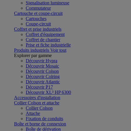
Signalisation lumineuse
Commutateur
Cartouche et coupe-circuit
Cartouches
Coupe-circuit
Coffret et prise industriels
Coffret d'équipement
Coffret de chantier
Prise et fiche industrielle
Produits industriels
Voir tout
Explorer par gamme
Découvrir Hypra
Découvrir Mosaic
Découvrir Colson
Découvrir Colring
Découvrir Atlantic
Découvrir P17
Découvrir XL³ HP 6300
Accessoires d'installation
Collier Colson et attache
Collier Colson
Attache
Fixation de conduits
Boîte et borne de connexion
Boîte de dérivation