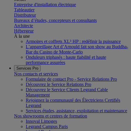
Entreprise d'installation électrique
Tableautier
Distributeur
Bureaux d’études, concepteurs et consultants
Architecte
Hébergeur
À la une
Armoires et coffrets XL³ HP : redéfinir la puissance
L’appareillage Art d’Arnould fait son show au Buddha-
Bar du Casino de Monte-Carlo
Onduleurs triphasés : haute fiabilité et haute
performance assurées
Services Pro
Nos contacts et services
Formulaire de contact Pro - Service Relations Pro
Découvrez le Service Relations Pro
Découvrez le Service Clients Legrand Cable
Management
Rejoignez la communauté des Électriciens Certifiés
Legrand
Services études, assistance, exploitation et maintenance
Nos showrooms et centres de formation
Innoval Limoges
Legrand Campus Paris