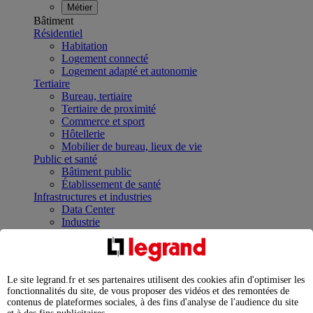
Métier
Bâtiment
Résidentiel
Habitation
Logement connecté
Logement adapté et autonomie
Tertiaire
Bureau, tertiaire
Tertiaire de proximité
Commerce et sport
Hôtellerie
Mobilier de bureau, lieux de vie
Public et santé
Bâtiment public
Établissement de santé
Infrastructures et industries
Data Center
Industrie
Infrastructures
À la une
Contrôler et planifier le fonctionnement des appareils
électriques avec le contacteur connecté
Le site legrand.fr et ses partenaires utilisent des cookies afin d'optimiser les
Répartir et optimiser son tableau électrique
fonctionnalités du site, de vous proposer des vidéos et des remontées de
Legrand Data Center Solutions : concentrer les
contenus de plateformes sociales, à des fins d'analyse de l'audience du site
expertises au service de vos performances