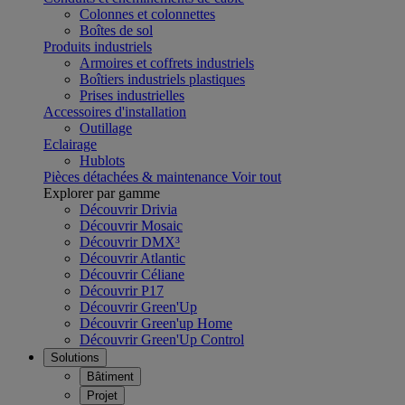
Colonnes et colonnettes
Boîtes de sol
Produits industriels
Armoires et coffrets industriels
Boîtiers industriels plastiques
Prises industrielles
Accessoires d'installation
Outillage
Eclairage
Hublots
Pièces détachées & maintenance
Voir tout
Explorer par gamme
Découvrir Drivia
Découvrir Mosaic
Découvrir DMX³
Découvrir Atlantic
Découvrir Céliane
Découvrir P17
Découvrir Green'Up
Découvrir Green'up Home
Découvrir Green'Up Control
Solutions
Bâtiment
Projet