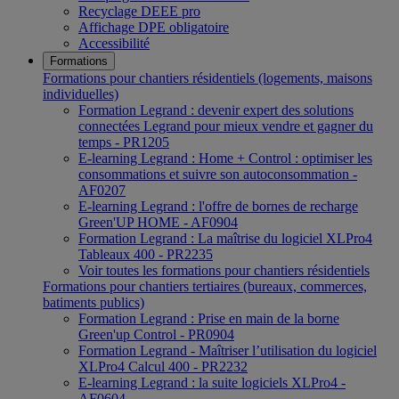
Recyclage DEEE pro
Affichage DPE obligatoire
Accessibilité
Formations
Formations pour chantiers résidentiels (logements, maisons
individuelles)
Formation Legrand : devenir expert des solutions
connectées Legrand pour mieux vendre et gagner du
temps - PR1205
E-learning Legrand : Home + Control : optimiser les
consommations et suivre son autoconsommation -
AF0207
E-learning Legrand : l'offre de bornes de recharge
Green'UP HOME - AF0904
Formation Legrand : La maîtrise du logiciel XLPro4
Tableaux 400 - PR2235
Voir toutes les formations pour chantiers résidentiels
Formations pour chantiers tertiaires (bureaux, commerces,
batiments publics)
Formation Legrand : Prise en main de la borne
Green'up Control - PR0904
Formation Legrand - Maîtriser l’utilisation du logiciel
XLPro4 Calcul 400 - PR2232
E-learning Legrand : la suite logiciels XLPro4 -
AF0604