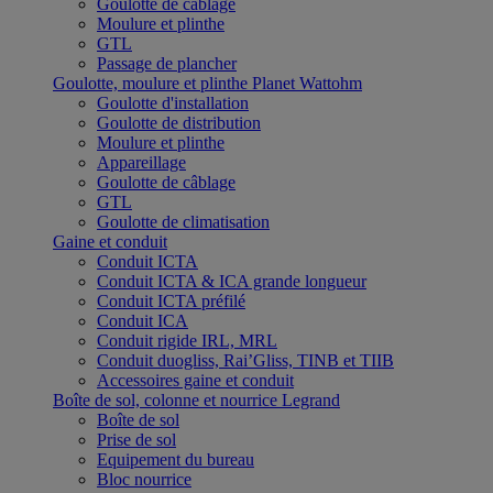
Goulotte de câblage
Moulure et plinthe
GTL
Passage de plancher
Goulotte, moulure et plinthe Planet Wattohm
Goulotte d'installation
Goulotte de distribution
Moulure et plinthe
Appareillage
Goulotte de câblage
GTL
Goulotte de climatisation
Gaine et conduit
Conduit ICTA
Conduit ICTA & ICA grande longueur
Conduit ICTA préfilé
Conduit ICA
Conduit rigide IRL, MRL
Conduit duogliss, Rai’Gliss, TINB et TIIB
Accessoires gaine et conduit
Boîte de sol, colonne et nourrice Legrand
Boîte de sol
Prise de sol
Equipement du bureau
Bloc nourrice