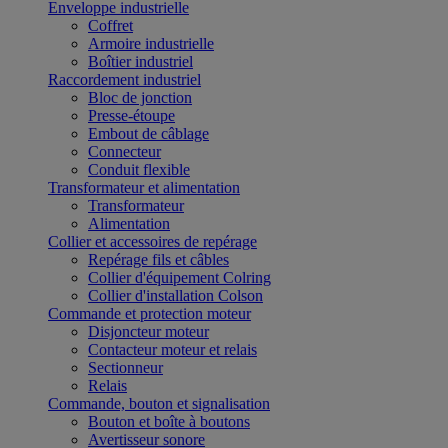
Enveloppe industrielle
Coffret
Armoire industrielle
Boîtier industriel
Raccordement industriel
Bloc de jonction
Presse-étoupe
Embout de câblage
Connecteur
Conduit flexible
Transformateur et alimentation
Transformateur
Alimentation
Collier et accessoires de repérage
Repérage fils et câbles
Collier d'équipement Colring
Collier d'installation Colson
Commande et protection moteur
Disjoncteur moteur
Contacteur moteur et relais
Sectionneur
Relais
Commande, bouton et signalisation
Bouton et boîte à boutons
Avertisseur sonore