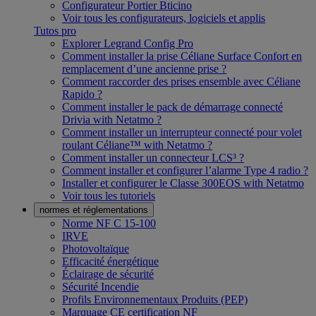
Configurateur Portier Bticino
Voir tous les configurateurs, logiciels et applis
Tutos pro
Explorer Legrand Config Pro
Comment installer la prise Céliane Surface Confort en
remplacement d’une ancienne prise ?
Comment raccorder des prises ensemble avec Céliane
Rapido ?
Comment installer le pack de démarrage connecté
Drivia with Netatmo ?
Comment installer un interrupteur connecté pour volet
roulant Céliane™ with Netatmo ?
Comment installer un connecteur LCS³ ?
Comment installer et configurer l’alarme Type 4 radio ?
Installer et configurer le Classe 300EOS with Netatmo
Voir tous les tutoriels
normes et réglementations
Norme NF C 15-100
IRVE
Photovoltaïque
Efficacité énergétique
Éclairage de sécurité
Sécurité Incendie
Profils Environnementaux Produits (PEP)
Marquage CE certification NF