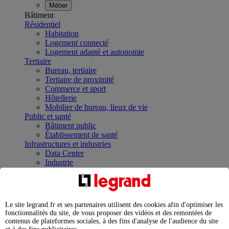
Métier
Bâtiment
Résidentiel
Habitation
Logement connecté
Logement adapté et autonomie
Tertiaire
Bureau, tertiaire
Tertiaire de proximité
Commerce et sport
Hôtellerie
Mobilier de bureau, lieux de vie
Public et santé
Bâtiment public
Établissement de santé
Infrastructures et industries
Data Center
Industrie
Infrastructures
À la une
Contrôler et planifier le fonctionnement des appareils
électriques avec le contacteur connecté
Le site legrand.fr et ses partenaires utilisent des cookies afin d'optimiser les
Répartir et optimiser son tableau électrique
fonctionnalités du site, de vous proposer des vidéos et des remontées de
Legrand Data Center Solutions : concentrer les
contenus de plateformes sociales, à des fins d'analyse de l'audience du site
expertises au service de vos performances