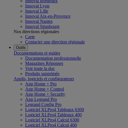
Innoval Bordeaux
Innoval Lyon
Innoval Lille
Innoval Aix-en-Provence
Innoval Nantes
Innoval Strasbourg
Nos directions régionales
Carte
Contacter une direction régionale
Outils
Documentations et guides
Documentation professionnelle
Magazines Réponses
Voir toute la doc
Produits supprimés
Applis, logiciels et configurateurs
App Home + Pro
App Home + Control
App Home + Security
App Legrand Pro
Legrand Config Pro
Logiciel XLPro4 Tableaux 6300
Logiciel XLPro4 Tableaux 400
Logiciel XLPro4 Calcul 6300
Logiciel XLPro4 Calcul 400