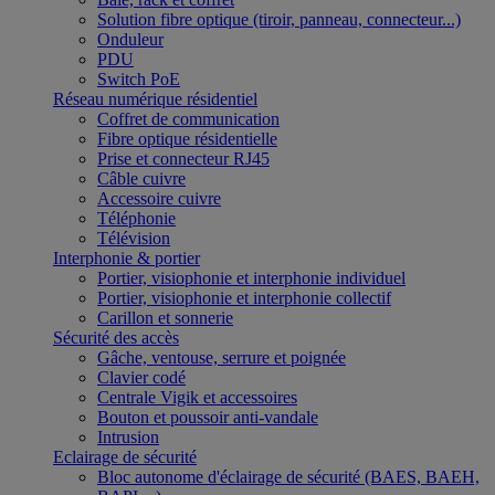
Solution fibre optique (tiroir, panneau, connecteur...)
Onduleur
PDU
Switch PoE
Réseau numérique résidentiel
Coffret de communication
Fibre optique résidentielle
Prise et connecteur RJ45
Câble cuivre
Accessoire cuivre
Téléphonie
Télévision
Interphonie & portier
Portier, visiophonie et interphonie individuel
Portier, visiophonie et interphonie collectif
Carillon et sonnerie
Sécurité des accès
Gâche, ventouse, serrure et poignée
Clavier codé
Centrale Vigik et accessoires
Bouton et poussoir anti-vandale
Intrusion
Eclairage de sécurité
Bloc autonome d'éclairage de sécurité (BAES, BAEH,