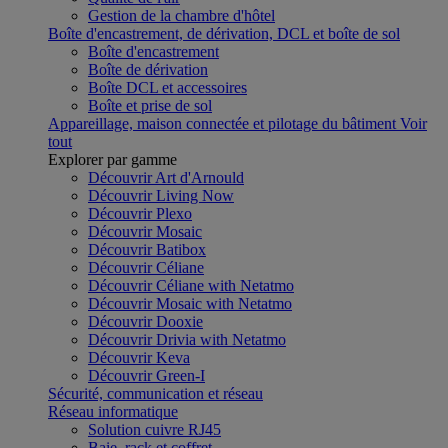
Gestion de la chambre d'hôtel
Boîte d'encastrement, de dérivation, DCL et boîte de sol
Boîte d'encastrement
Boîte de dérivation
Boîte DCL et accessoires
Boîte et prise de sol
Appareillage, maison connectée et pilotage du bâtiment
Voir
tout
Explorer par gamme
Découvrir Art d'Arnould
Découvrir Living Now
Découvrir Plexo
Découvrir Mosaic
Découvrir Batibox
Découvrir Céliane
Découvrir Céliane with Netatmo
Découvrir Mosaic with Netatmo
Découvrir Dooxie
Découvrir Drivia with Netatmo
Découvrir Keva
Découvrir Green-I
Sécurité, communication et réseau
Réseau informatique
Solution cuivre RJ45
Baie, rack et coffret