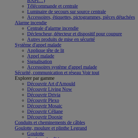
BAPI…)
Télécommande et centrale
Luminaire de secours sur source centrale
Accessoires, étiquettes, pictogrammes, pièces détachées
Alarme incendie
Centrale d'alarme incendie
Déclencheur, détecteur et dispositif pour coupure
Autres produits de mise en sécurité
Système d'appel malade
Applique tête de lit
Appel malade
Signalisation
Accessoires système d'appel malade
Sécurité, communication et réseau
Voir tout
Explorer par gamme
Découvrir Art d'Arnould
Découvrir Living Now
Découvrir Drivia
Découvrir Plexo
Découvrir Mosaic
Découvrir Céliane
Découvrir Dooxie
Conduits et cheminements de câbles
Goulotte, moulure et plinthe Legrand
Goulotte