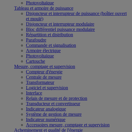
Photovoltaïque
Tableau et armoire de puissance
Disjoncteur et interrupteur de puissance (boîtier ouvert
et moulé)
Disjoncteur et interrupteur modulaire
Bloc différentiel puissance modulaire
Répartition et distribution
Parafoudre
Commande et signalisation
Armoire électrique
Photovoltaïque
Cartouche
Mesure, comptage et supervision
Compteur d'énergie
Centrale de mesure
Transformateur
Logiciel et supervision
Interface
Relais de mesure et de protection
Transducteur et convertisseur
Indicateur analogique
Système de gestion de mesure
Indicateur numérique
Accessoires mesure, comptage et supervision
Acheminement et qualité de l'énergie