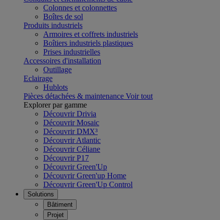
Colonnes et colonnettes
Boîtes de sol
Produits industriels
Armoires et coffrets industriels
Boîtiers industriels plastiques
Prises industrielles
Accessoires d'installation
Outillage
Eclairage
Hublots
Pièces détachées & maintenance
Voir tout
Explorer par gamme
Découvrir Drivia
Découvrir Mosaic
Découvrir DMX³
Découvrir Atlantic
Découvrir Céliane
Découvrir P17
Découvrir Green'Up
Découvrir Green'up Home
Découvrir Green'Up Control
Solutions
Bâtiment
Projet