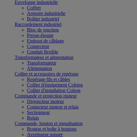
Enveloppe industrielle
Coffret
Armoire industrielle
Boîtier industriel
Raccordement industriel
Bloc de jonction
Presse-étoupe
Embout de câblage
Connecteur
Conduit flexible
Transformateur et alimentation
Transformateur
Alimentation
Collier et accessoires de repérage
Repérage fils et câbles
Collier d'équipement Colring
Collier d'installation Colson
Commande et protection moteur
Disjoncteur moteur
Contacteur moteur et relais
Sectionneur
Relais
Commande, bouton et signalisation
Bouton et boîte à boutons
Avertisseur sonore