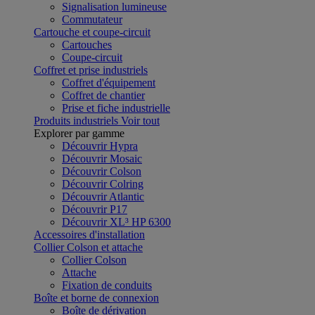
Signalisation lumineuse
Commutateur
Cartouche et coupe-circuit
Cartouches
Coupe-circuit
Coffret et prise industriels
Coffret d'équipement
Coffret de chantier
Prise et fiche industrielle
Produits industriels
Voir tout
Explorer par gamme
Découvrir Hypra
Découvrir Mosaic
Découvrir Colson
Découvrir Colring
Découvrir Atlantic
Découvrir P17
Découvrir XL³ HP 6300
Accessoires d'installation
Collier Colson et attache
Collier Colson
Attache
Fixation de conduits
Boîte et borne de connexion
Boîte de dérivation