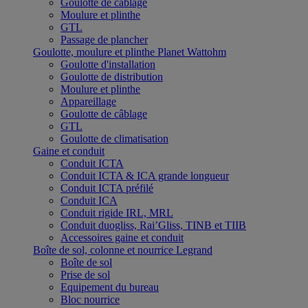
Goulotte de câblage
Moulure et plinthe
GTL
Passage de plancher
Goulotte, moulure et plinthe Planet Wattohm
Goulotte d'installation
Goulotte de distribution
Moulure et plinthe
Appareillage
Goulotte de câblage
GTL
Goulotte de climatisation
Gaine et conduit
Conduit ICTA
Conduit ICTA & ICA grande longueur
Conduit ICTA préfilé
Conduit ICA
Conduit rigide IRL, MRL
Conduit duogliss, Rai’Gliss, TINB et TIIB
Accessoires gaine et conduit
Boîte de sol, colonne et nourrice Legrand
Boîte de sol
Prise de sol
Equipement du bureau
Bloc nourrice