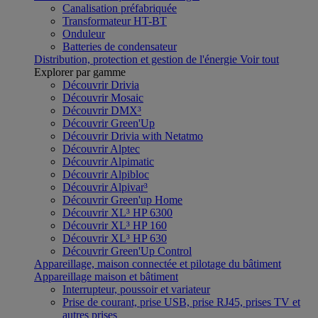
Canalisation préfabriquée
Transformateur HT-BT
Onduleur
Batteries de condensateur
Distribution, protection et gestion de l'énergie
Voir tout
Explorer par gamme
Découvrir Drivia
Découvrir Mosaic
Découvrir DMX³
Découvrir Green'Up
Découvrir Drivia with Netatmo
Découvrir Alptec
Découvrir Alpimatic
Découvrir Alpibloc
Découvrir Alpivar³
Découvrir Green'up Home
Découvrir XL³ HP 6300
Découvrir XL³ HP 160
Découvrir XL³ HP 630
Découvrir Green'Up Control
Appareillage, maison connectée et pilotage du bâtiment
Appareillage maison et bâtiment
Interrupteur, poussoir et variateur
Prise de courant, prise USB, prise RJ45, prises TV et
autres prises