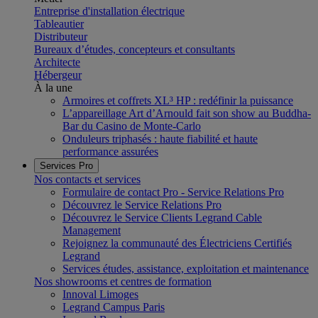
Entreprise d'installation électrique
Tableautier
Distributeur
Bureaux d’études, concepteurs et consultants
Architecte
Hébergeur
À la une
Armoires et coffrets XL³ HP : redéfinir la puissance
L’appareillage Art d’Arnould fait son show au Buddha-
Bar du Casino de Monte-Carlo
Onduleurs triphasés : haute fiabilité et haute
performance assurées
Services Pro
Nos contacts et services
Formulaire de contact Pro - Service Relations Pro
Découvrez le Service Relations Pro
Découvrez le Service Clients Legrand Cable
Management
Rejoignez la communauté des Électriciens Certifiés
Legrand
Services études, assistance, exploitation et maintenance
Nos showrooms et centres de formation
Innoval Limoges
Legrand Campus Paris