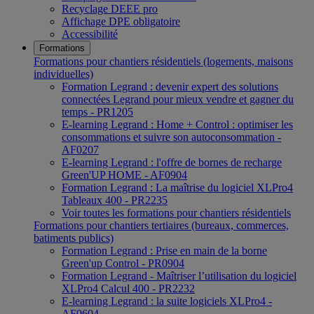
Recyclage DEEE pro
Affichage DPE obligatoire
Accessibilité
Formations
Formations pour chantiers résidentiels (logements, maisons
individuelles)
Formation Legrand : devenir expert des solutions
connectées Legrand pour mieux vendre et gagner du
temps - PR1205
E-learning Legrand : Home + Control : optimiser les
consommations et suivre son autoconsommation -
AF0207
E-learning Legrand : l'offre de bornes de recharge
Green'UP HOME - AF0904
Formation Legrand : La maîtrise du logiciel XLPro4
Tableaux 400 - PR2235
Voir toutes les formations pour chantiers résidentiels
Formations pour chantiers tertiaires (bureaux, commerces,
batiments publics)
Formation Legrand : Prise en main de la borne
Green'up Control - PR0904
Formation Legrand - Maîtriser l’utilisation du logiciel
XLPro4 Calcul 400 - PR2232
E-learning Legrand : la suite logiciels XLPro4 -
AF0604