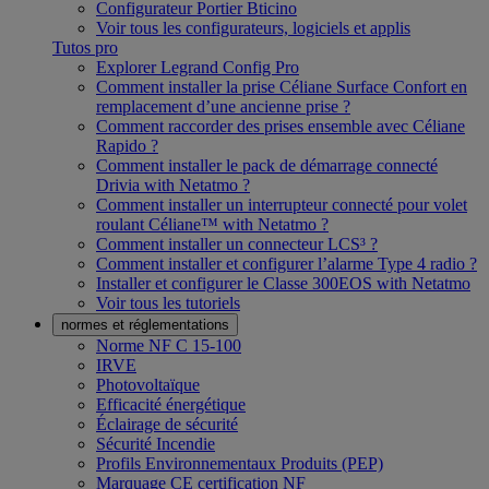
Configurateur Portier Bticino
Voir tous les configurateurs, logiciels et applis
Tutos pro
Explorer Legrand Config Pro
Comment installer la prise Céliane Surface Confort en
remplacement d’une ancienne prise ?
Comment raccorder des prises ensemble avec Céliane
Rapido ?
Comment installer le pack de démarrage connecté
Drivia with Netatmo ?
Comment installer un interrupteur connecté pour volet
roulant Céliane™ with Netatmo ?
Comment installer un connecteur LCS³ ?
Comment installer et configurer l’alarme Type 4 radio ?
Installer et configurer le Classe 300EOS with Netatmo
Voir tous les tutoriels
normes et réglementations
Norme NF C 15-100
IRVE
Photovoltaïque
Efficacité énergétique
Éclairage de sécurité
Sécurité Incendie
Profils Environnementaux Produits (PEP)
Marquage CE certification NF