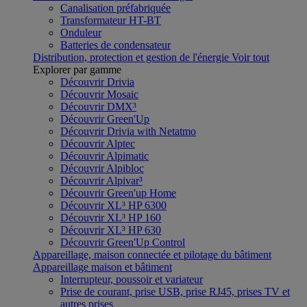
Canalisation préfabriquée
Transformateur HT-BT
Onduleur
Batteries de condensateur
Distribution, protection et gestion de l'énergie
Voir tout
Explorer par gamme
Découvrir Drivia
Découvrir Mosaic
Découvrir DMX³
Découvrir Green'Up
Découvrir Drivia with Netatmo
Découvrir Alptec
Découvrir Alpimatic
Découvrir Alpibloc
Découvrir Alpivar³
Découvrir Green'up Home
Découvrir XL³ HP 6300
Découvrir XL³ HP 160
Découvrir XL³ HP 630
Découvrir Green'Up Control
Appareillage, maison connectée et pilotage du bâtiment
Appareillage maison et bâtiment
Interrupteur, poussoir et variateur
Prise de courant, prise USB, prise RJ45, prises TV et
autres prises