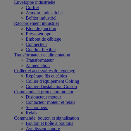
Enveloppe industrielle
Coffret
Armoire industrielle
Boîtier industriel
Raccordement industriel
Bloc de jonction
Presse-étoupe
Embout de câblage
Connecteur
Conduit flexible
Transformateur et alimentation
Transformateur
Alimentation
Collier et accessoires de repérage
Repérage fils et câbles
Collier d'équipement Colring
Collier d'installation Colson
Commande et protection moteur
Disjoncteur moteur
Contacteur moteur et relais
Sectionneur
Relais
Commande, bouton et signalisation
Bouton et boîte à boutons
Avertisseur sonore