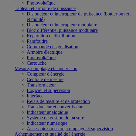
Photovoltaïque
Tableau et armoire de puissance
Disjoncteur et interrupteur de puissance (boîtier ouvert
et moulé)
Disjoncteur et interrupteur modulaire
Bloc différentiel puissance modulaire
Répartition et distribution
Parafoudre
Commande et signalisation
Armoire électrique
Photovoltaïque
Cartouche
Mesure, comptage et supervision
Compteur d'énergie
Centrale de mesure
Transformateur
Logiciel et supervision
Interface
Relais de mesure et de protection
Transducteur et convertisseur
Indicateur analogique
Système de gestion de mesure
Indicateur numérique
Accessoires mesure, comptage et supervision
Acheminement et qualité de l'énergie