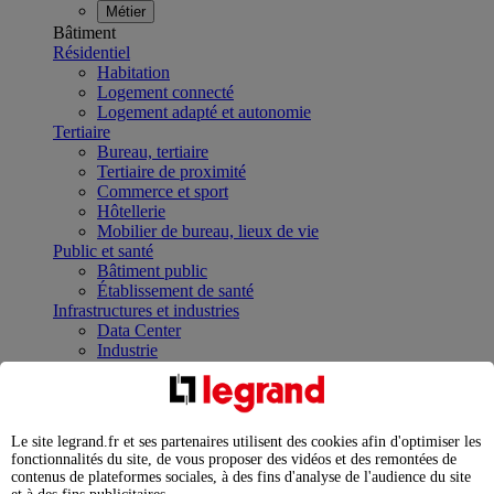
Métier
Bâtiment
Résidentiel
Habitation
Logement connecté
Logement adapté et autonomie
Tertiaire
Bureau, tertiaire
Tertiaire de proximité
Commerce et sport
Hôtellerie
Mobilier de bureau, lieux de vie
Public et santé
Bâtiment public
Établissement de santé
Infrastructures et industries
Data Center
Industrie
Infrastructures
À la une
Contrôler et planifier le fonctionnement des appareils
électriques avec le contacteur connecté
Le site legrand.fr et ses partenaires utilisent des cookies afin d'optimiser les
Répartir et optimiser son tableau électrique
fonctionnalités du site, de vous proposer des vidéos et des remontées de
Legrand Data Center Solutions : concentrer les
contenus de plateformes sociales, à des fins d'analyse de l'audience du site
expertises au service de vos performances