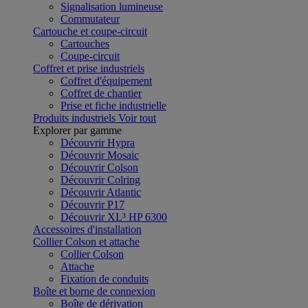
Signalisation lumineuse
Commutateur
Cartouche et coupe-circuit
Cartouches
Coupe-circuit
Coffret et prise industriels
Coffret d'équipement
Coffret de chantier
Prise et fiche industrielle
Produits industriels
Voir tout
Explorer par gamme
Découvrir Hypra
Découvrir Mosaic
Découvrir Colson
Découvrir Colring
Découvrir Atlantic
Découvrir P17
Découvrir XL³ HP 6300
Accessoires d'installation
Collier Colson et attache
Collier Colson
Attache
Fixation de conduits
Boîte et borne de connexion
Boîte de dérivation