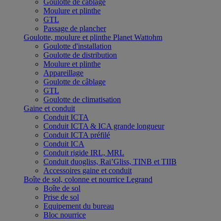
Goulotte de câblage
Moulure et plinthe
GTL
Passage de plancher
Goulotte, moulure et plinthe Planet Wattohm
Goulotte d'installation
Goulotte de distribution
Moulure et plinthe
Appareillage
Goulotte de câblage
GTL
Goulotte de climatisation
Gaine et conduit
Conduit ICTA
Conduit ICTA & ICA grande longueur
Conduit ICTA préfilé
Conduit ICA
Conduit rigide IRL, MRL
Conduit duogliss, Rai’Gliss, TINB et TIIB
Accessoires gaine et conduit
Boîte de sol, colonne et nourrice Legrand
Boîte de sol
Prise de sol
Equipement du bureau
Bloc nourrice