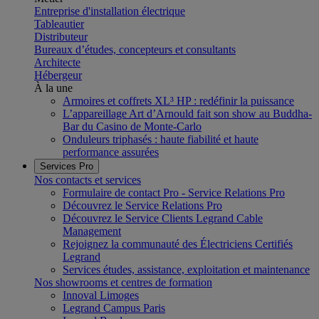
Entreprise d'installation électrique
Tableautier
Distributeur
Bureaux d’études, concepteurs et consultants
Architecte
Hébergeur
À la une
Armoires et coffrets XL³ HP : redéfinir la puissance
L’appareillage Art d’Arnould fait son show au Buddha-
Bar du Casino de Monte-Carlo
Onduleurs triphasés : haute fiabilité et haute
performance assurées
Services Pro
Nos contacts et services
Formulaire de contact Pro - Service Relations Pro
Découvrez le Service Relations Pro
Découvrez le Service Clients Legrand Cable
Management
Rejoignez la communauté des Électriciens Certifiés
Legrand
Services études, assistance, exploitation et maintenance
Nos showrooms et centres de formation
Innoval Limoges
Legrand Campus Paris