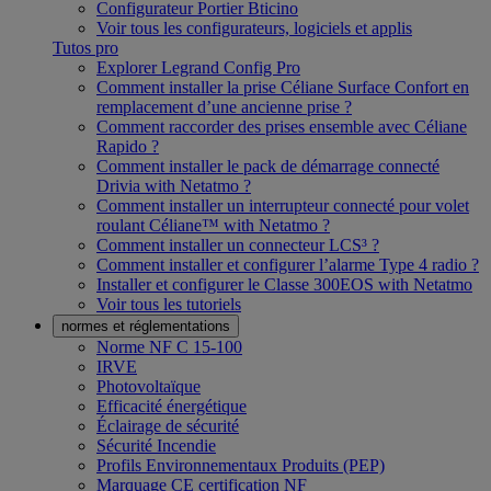
Configurateur Portier Bticino
Voir tous les configurateurs, logiciels et applis
Tutos pro
Explorer Legrand Config Pro
Comment installer la prise Céliane Surface Confort en
remplacement d’une ancienne prise ?
Comment raccorder des prises ensemble avec Céliane
Rapido ?
Comment installer le pack de démarrage connecté
Drivia with Netatmo ?
Comment installer un interrupteur connecté pour volet
roulant Céliane™ with Netatmo ?
Comment installer un connecteur LCS³ ?
Comment installer et configurer l’alarme Type 4 radio ?
Installer et configurer le Classe 300EOS with Netatmo
Voir tous les tutoriels
normes et réglementations
Norme NF C 15-100
IRVE
Photovoltaïque
Efficacité énergétique
Éclairage de sécurité
Sécurité Incendie
Profils Environnementaux Produits (PEP)
Marquage CE certification NF