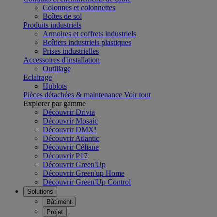
Colonnes et colonnettes
Boîtes de sol
Produits industriels
Armoires et coffrets industriels
Boîtiers industriels plastiques
Prises industrielles
Accessoires d'installation
Outillage
Eclairage
Hublots
Pièces détachées & maintenance
Voir tout
Explorer par gamme
Découvrir Drivia
Découvrir Mosaic
Découvrir DMX³
Découvrir Atlantic
Découvrir Céliane
Découvrir P17
Découvrir Green'Up
Découvrir Green'up Home
Découvrir Green'Up Control
Solutions
Bâtiment
Projet