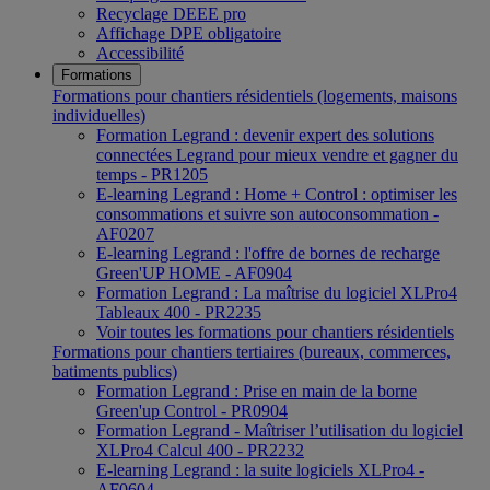
Recyclage DEEE pro
Affichage DPE obligatoire
Accessibilité
Formations
Formations pour chantiers résidentiels (logements, maisons
individuelles)
Formation Legrand : devenir expert des solutions
connectées Legrand pour mieux vendre et gagner du
temps - PR1205
E-learning Legrand : Home + Control : optimiser les
consommations et suivre son autoconsommation -
AF0207
E-learning Legrand : l'offre de bornes de recharge
Green'UP HOME - AF0904
Formation Legrand : La maîtrise du logiciel XLPro4
Tableaux 400 - PR2235
Voir toutes les formations pour chantiers résidentiels
Formations pour chantiers tertiaires (bureaux, commerces,
batiments publics)
Formation Legrand : Prise en main de la borne
Green'up Control - PR0904
Formation Legrand - Maîtriser l’utilisation du logiciel
XLPro4 Calcul 400 - PR2232
E-learning Legrand : la suite logiciels XLPro4 -
AF0604