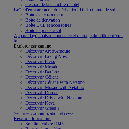
Gestion de la chambre d'hôtel
Boîte d'encastrement, de dérivation, DCL et boîte de sol
Boîte d'encastrement
Boîte de dérivation
Boîte DCL et accessoires
Boîte et prise de sol
Appareillage, maison connectée et pilotage du bâtiment
Voir
tout
Explorer par gamme
Découvrir Art d'Arnould
Découvrir Living Now
Découvrir Plexo
Découvrir Mosaic
Découvrir Batibox
Découvrir Céliane
Découvrir Céliane with Netatmo
Découvrir Mosaic with Netatmo
Découvrir Dooxie
Découvrir Drivia with Netatmo
Découvrir Keva
Découvrir Green-I
Sécurité, communication et réseau
Réseau informatique
Solution cuivre RJ45
Baie, rack et coffret