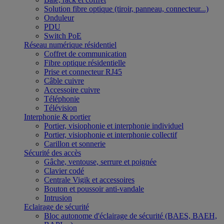
Solution fibre optique (tiroir, panneau, connecteur...)
Onduleur
PDU
Switch PoE
Réseau numérique résidentiel
Coffret de communication
Fibre optique résidentielle
Prise et connecteur RJ45
Câble cuivre
Accessoire cuivre
Téléphonie
Télévision
Interphonie & portier
Portier, visiophonie et interphonie individuel
Portier, visiophonie et interphonie collectif
Carillon et sonnerie
Sécurité des accès
Gâche, ventouse, serrure et poignée
Clavier codé
Centrale Vigik et accessoires
Bouton et poussoir anti-vandale
Intrusion
Eclairage de sécurité
Bloc autonome d'éclairage de sécurité (BAES, BAEH,