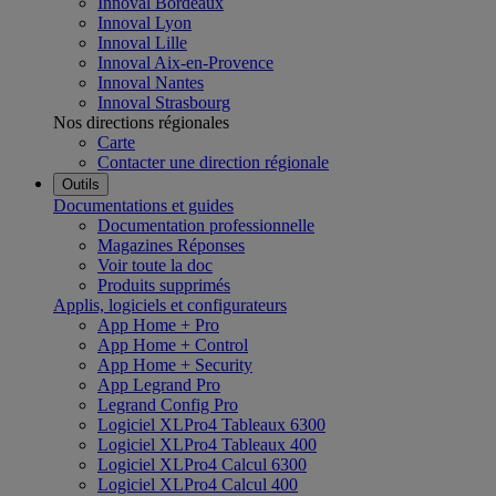
Innoval Bordeaux
Innoval Lyon
Innoval Lille
Innoval Aix-en-Provence
Innoval Nantes
Innoval Strasbourg
Nos directions régionales
Carte
Contacter une direction régionale
Outils
Documentations et guides
Documentation professionnelle
Magazines Réponses
Voir toute la doc
Produits supprimés
Applis, logiciels et configurateurs
App Home + Pro
App Home + Control
App Home + Security
App Legrand Pro
Legrand Config Pro
Logiciel XLPro4 Tableaux 6300
Logiciel XLPro4 Tableaux 400
Logiciel XLPro4 Calcul 6300
Logiciel XLPro4 Calcul 400