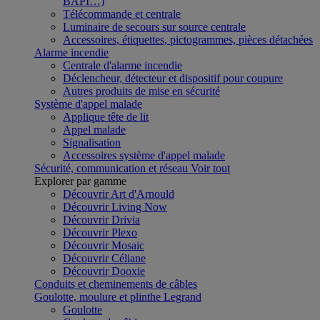
BAPI…)
Télécommande et centrale
Luminaire de secours sur source centrale
Accessoires, étiquettes, pictogrammes, pièces détachées
Alarme incendie
Centrale d'alarme incendie
Déclencheur, détecteur et dispositif pour coupure
Autres produits de mise en sécurité
Système d'appel malade
Applique tête de lit
Appel malade
Signalisation
Accessoires système d'appel malade
Sécurité, communication et réseau
Voir tout
Explorer par gamme
Découvrir Art d'Arnould
Découvrir Living Now
Découvrir Drivia
Découvrir Plexo
Découvrir Mosaic
Découvrir Céliane
Découvrir Dooxie
Conduits et cheminements de câbles
Goulotte, moulure et plinthe Legrand
Goulotte