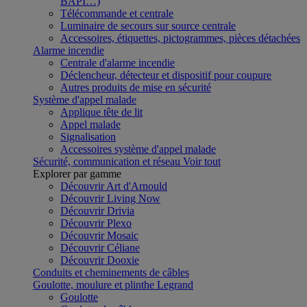
BAPI…)
Télécommande et centrale
Luminaire de secours sur source centrale
Accessoires, étiquettes, pictogrammes, pièces détachées
Alarme incendie
Centrale d'alarme incendie
Déclencheur, détecteur et dispositif pour coupure
Autres produits de mise en sécurité
Système d'appel malade
Applique tête de lit
Appel malade
Signalisation
Accessoires système d'appel malade
Sécurité, communication et réseau
Voir tout
Explorer par gamme
Découvrir Art d'Arnould
Découvrir Living Now
Découvrir Drivia
Découvrir Plexo
Découvrir Mosaic
Découvrir Céliane
Découvrir Dooxie
Conduits et cheminements de câbles
Goulotte, moulure et plinthe Legrand
Goulotte