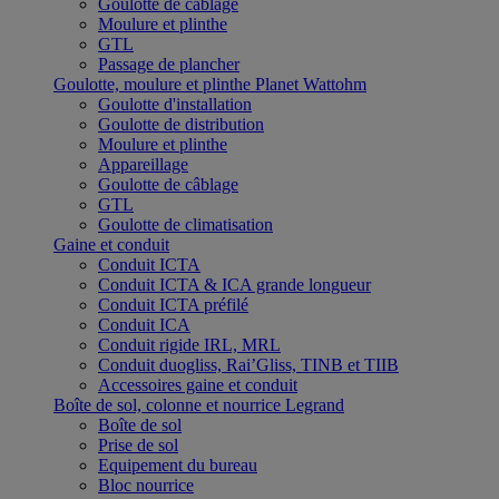
Goulotte de câblage
Moulure et plinthe
GTL
Passage de plancher
Goulotte, moulure et plinthe Planet Wattohm
Goulotte d'installation
Goulotte de distribution
Moulure et plinthe
Appareillage
Goulotte de câblage
GTL
Goulotte de climatisation
Gaine et conduit
Conduit ICTA
Conduit ICTA & ICA grande longueur
Conduit ICTA préfilé
Conduit ICA
Conduit rigide IRL, MRL
Conduit duogliss, Rai’Gliss, TINB et TIIB
Accessoires gaine et conduit
Boîte de sol, colonne et nourrice Legrand
Boîte de sol
Prise de sol
Equipement du bureau
Bloc nourrice