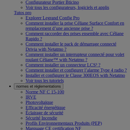
Configurateur Portier Bticino
Voir tous les configurateurs, logiciels et applis
Tutos pro
Explorer Legrand Config Pro
Comment installer la prise Céliane Surface Confort en
remplacement d’une ancienne prise ?
Comment raccorder des prises ensemble avec Céliane
Rapido ?
Comment installer le pack de démarrage connecté
Drivia with Netatmo ?
Comment installer un interrupteur connecté pour volet
roulant Céliane™ with Netatmo ?
Comment installer un connecteur LCS³ ?
Comment installer et configurer l’alarme Type 4 radio ?
Installer et configurer le Classe 300EOS with Netatmo
Voir tous les tutoriels
normes et réglementations
Norme NF C 15-100
IRVE
Photovoltaïque
Efficacité énergétique
Éclairage de sécurité
Sécurité Incendie
Profils Environnementaux Produits (PEP)
Marquage CE certification NF