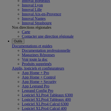
Innoval Bordeaux
Innoval Lyon
Innoval Lille
Innoval Aix-en-Provence
Innoval Nantes
Innoval Strasbourg
Nos directions régionales
Carte
Contacter une direction régionale
Outils
Documentations et guides
Documentation professionnelle
Magazines Réponses
Voir toute la doc
Produits supprimés
Applis, logiciels et configurateurs
App Home + Pro
App Home + Control
App Home + Security
App Legrand Pro
Legrand Config Pro
Logiciel XLPro4 Tableaux 6300
Logiciel XLPro4 Tableaux 400
Logiciel XLPro4 Calcul 6300
Logiciel XLPro4 Calcul 400