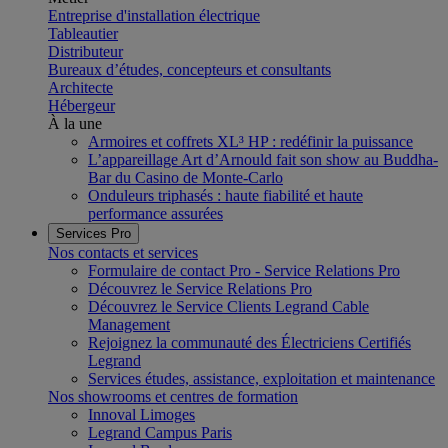
Entreprise d'installation électrique
Tableautier
Distributeur
Bureaux d’études, concepteurs et consultants
Architecte
Hébergeur
À la une
Armoires et coffrets XL³ HP : redéfinir la puissance
L’appareillage Art d’Arnould fait son show au Buddha-
Bar du Casino de Monte-Carlo
Onduleurs triphasés : haute fiabilité et haute
performance assurées
Services Pro
Nos contacts et services
Formulaire de contact Pro - Service Relations Pro
Découvrez le Service Relations Pro
Découvrez le Service Clients Legrand Cable
Management
Rejoignez la communauté des Électriciens Certifiés
Legrand
Services études, assistance, exploitation et maintenance
Nos showrooms et centres de formation
Innoval Limoges
Legrand Campus Paris