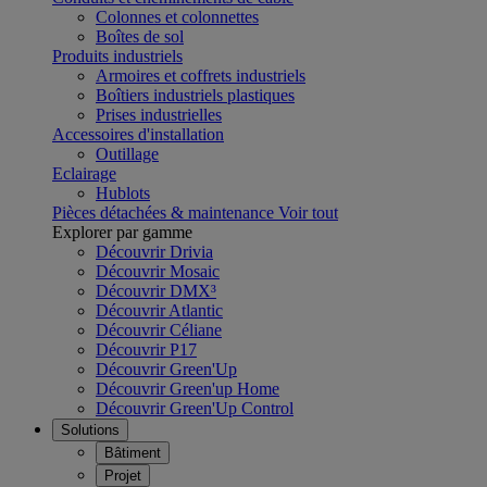
Colonnes et colonnettes
Boîtes de sol
Produits industriels
Armoires et coffrets industriels
Boîtiers industriels plastiques
Prises industrielles
Accessoires d'installation
Outillage
Eclairage
Hublots
Pièces détachées & maintenance
Voir tout
Explorer par gamme
Découvrir Drivia
Découvrir Mosaic
Découvrir DMX³
Découvrir Atlantic
Découvrir Céliane
Découvrir P17
Découvrir Green'Up
Découvrir Green'up Home
Découvrir Green'Up Control
Solutions
Bâtiment
Projet