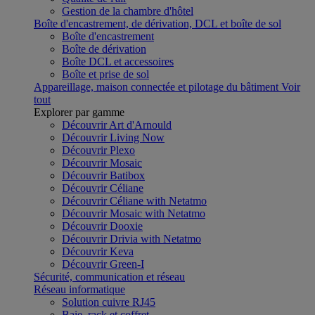
Gestion de la chambre d'hôtel
Boîte d'encastrement, de dérivation, DCL et boîte de sol
Boîte d'encastrement
Boîte de dérivation
Boîte DCL et accessoires
Boîte et prise de sol
Appareillage, maison connectée et pilotage du bâtiment
Voir
tout
Explorer par gamme
Découvrir Art d'Arnould
Découvrir Living Now
Découvrir Plexo
Découvrir Mosaic
Découvrir Batibox
Découvrir Céliane
Découvrir Céliane with Netatmo
Découvrir Mosaic with Netatmo
Découvrir Dooxie
Découvrir Drivia with Netatmo
Découvrir Keva
Découvrir Green-I
Sécurité, communication et réseau
Réseau informatique
Solution cuivre RJ45
Baie, rack et coffret