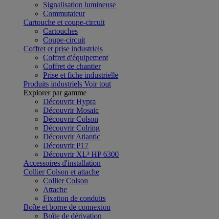
Signalisation lumineuse
Commutateur
Cartouche et coupe-circuit
Cartouches
Coupe-circuit
Coffret et prise industriels
Coffret d'équipement
Coffret de chantier
Prise et fiche industrielle
Produits industriels
Voir tout
Explorer par gamme
Découvrir Hypra
Découvrir Mosaic
Découvrir Colson
Découvrir Colring
Découvrir Atlantic
Découvrir P17
Découvrir XL³ HP 6300
Accessoires d'installation
Collier Colson et attache
Collier Colson
Attache
Fixation de conduits
Boîte et borne de connexion
Boîte de dérivation