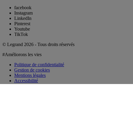
facebook
Instagram
LinkedIn
Pinterest
Youtube
TikTok
© Legrand 2026 - Tous droits réservés
#Améliorons les vies
Politique de confidentialité
Gestion de cookies
Mentions légales
Accessibilité
Pour continuer, vous devez vous
Fermer la fenêtre de discussion
connecter (gratuit)
Découvrir l'espace connecté
Se connecter
Conditions générales d’utilisation
Fermer la fenêtre de discussion