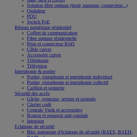
Solution fibre optique (tiroir, panneau, connecteur...)
Onduleur
PDU
Switch PoE
Réseau numérique résidentiel
Coffret de communication
Fibre optique résidentielle
Prise et connecteur RJ45
Câble cuivre
Accessoire cuivre
Téléphonie
Télévision
Interphonie & portier
Portier, visiophonie et interphonie individuel
Portier, visiophonie et interphonie collectif
Carillon et sonnerie
Sécurité des accès
Gâche, ventouse, serrure et poignée
Clavier codé
Centrale Vigik et accessoires
Bouton et poussoir anti-vandale
Intrusion
Eclairage de sécurité
Bloc autonome d'éclairage de sécurité (BAES, BAEH,