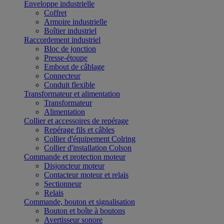
Enveloppe industrielle
Coffret
Armoire industrielle
Boîtier industriel
Raccordement industriel
Bloc de jonction
Presse-étoupe
Embout de câblage
Connecteur
Conduit flexible
Transformateur et alimentation
Transformateur
Alimentation
Collier et accessoires de repérage
Repérage fils et câbles
Collier d'équipement Colring
Collier d'installation Colson
Commande et protection moteur
Disjoncteur moteur
Contacteur moteur et relais
Sectionneur
Relais
Commande, bouton et signalisation
Bouton et boîte à boutons
Avertisseur sonore