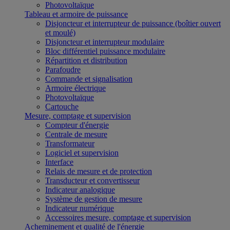
Photovoltaïque
Tableau et armoire de puissance
Disjoncteur et interrupteur de puissance (boîtier ouvert
et moulé)
Disjoncteur et interrupteur modulaire
Bloc différentiel puissance modulaire
Répartition et distribution
Parafoudre
Commande et signalisation
Armoire électrique
Photovoltaïque
Cartouche
Mesure, comptage et supervision
Compteur d'énergie
Centrale de mesure
Transformateur
Logiciel et supervision
Interface
Relais de mesure et de protection
Transducteur et convertisseur
Indicateur analogique
Système de gestion de mesure
Indicateur numérique
Accessoires mesure, comptage et supervision
Acheminement et qualité de l'énergie