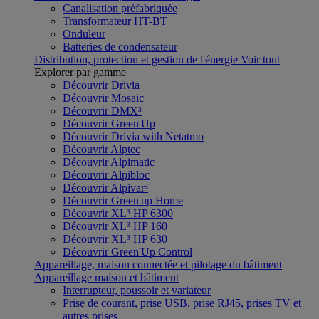
Canalisation préfabriquée
Transformateur HT-BT
Onduleur
Batteries de condensateur
Distribution, protection et gestion de l'énergie
Voir tout
Explorer par gamme
Découvrir Drivia
Découvrir Mosaic
Découvrir DMX³
Découvrir Green'Up
Découvrir Drivia with Netatmo
Découvrir Alptec
Découvrir Alpimatic
Découvrir Alpibloc
Découvrir Alpivar³
Découvrir Green'up Home
Découvrir XL³ HP 6300
Découvrir XL³ HP 160
Découvrir XL³ HP 630
Découvrir Green'Up Control
Appareillage, maison connectée et pilotage du bâtiment
Appareillage maison et bâtiment
Interrupteur, poussoir et variateur
Prise de courant, prise USB, prise RJ45, prises TV et
autres prises