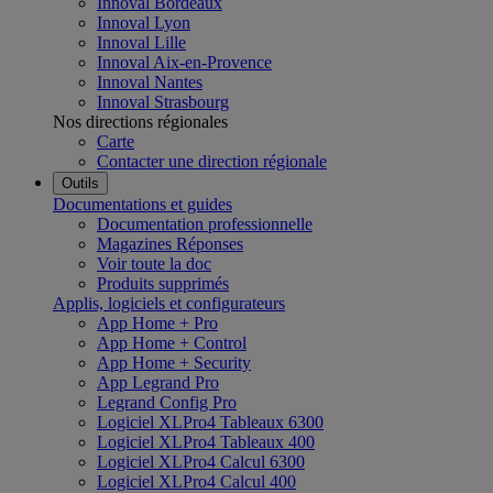
Innoval Bordeaux
Innoval Lyon
Innoval Lille
Innoval Aix-en-Provence
Innoval Nantes
Innoval Strasbourg
Nos directions régionales
Carte
Contacter une direction régionale
Outils
Documentations et guides
Documentation professionnelle
Magazines Réponses
Voir toute la doc
Produits supprimés
Applis, logiciels et configurateurs
App Home + Pro
App Home + Control
App Home + Security
App Legrand Pro
Legrand Config Pro
Logiciel XLPro4 Tableaux 6300
Logiciel XLPro4 Tableaux 400
Logiciel XLPro4 Calcul 6300
Logiciel XLPro4 Calcul 400