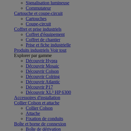
Signalisation lumineuse
Commutateur
Cartouche et coupe-circuit
Cartouches
Coupe-circuit
Coffret et prise industriels
Coffret d'équipement
Coffret de chantier
Prise et fiche industrielle
Produits industriels
Voir tout
Explorer par gamme
Découvrir Hypra
Découvrir Mosaic
Découvrir Colson
Découvrir Colring
Découvrir Atlantic
Découvrir P17
Découvrir XL³ HP 6300
Accessoires d'installation
Collier Colson et attache
Collier Colson
Attache
Fixation de conduits
Boîte et borne de connexion
Boîte de dérivation