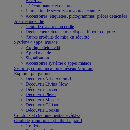
BAPI…)
Télécommande et centrale
Luminaire de secours sur source centrale
Accessoires, étiquettes, pictogrammes, pièces détachées
Alarme incendie
Centrale d'alarme incendie
Déclencheur, détecteur et dispositif pour coupure
Autres produits de mise en sécurité
Système d'appel malade
Applique tête de lit
Appel malade
Signalisation
Accessoires système d'appel malade
Sécurité, communication et réseau
Voir tout
Explorer par gamme
Découvrir Art d'Arnould
Découvrir Living Now
Découvrir Drivia
Découvrir Plexo
Découvrir Mosaic
Découvrir Céliane
Découvrir Dooxie
Conduits et cheminements de câbles
Goulotte, moulure et plinthe Legrand
Goulotte