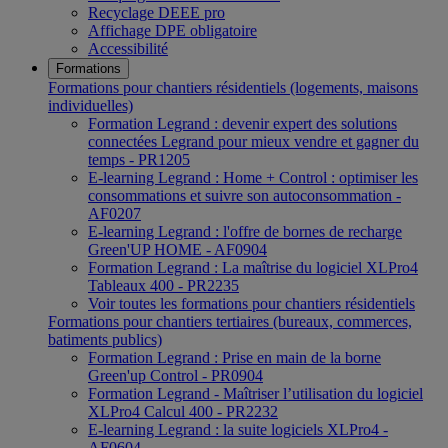
Recyclage DEEE pro
Affichage DPE obligatoire
Accessibilité
Formations
Formations pour chantiers résidentiels (logements, maisons
individuelles)
Formation Legrand : devenir expert des solutions
connectées Legrand pour mieux vendre et gagner du
temps - PR1205
E-learning Legrand : Home + Control : optimiser les
consommations et suivre son autoconsommation -
AF0207
E-learning Legrand : l'offre de bornes de recharge
Green'UP HOME - AF0904
Formation Legrand : La maîtrise du logiciel XLPro4
Tableaux 400 - PR2235
Voir toutes les formations pour chantiers résidentiels
Formations pour chantiers tertiaires (bureaux, commerces,
batiments publics)
Formation Legrand : Prise en main de la borne
Green'up Control - PR0904
Formation Legrand - Maîtriser l’utilisation du logiciel
XLPro4 Calcul 400 - PR2232
E-learning Legrand : la suite logiciels XLPro4 -
AF0604