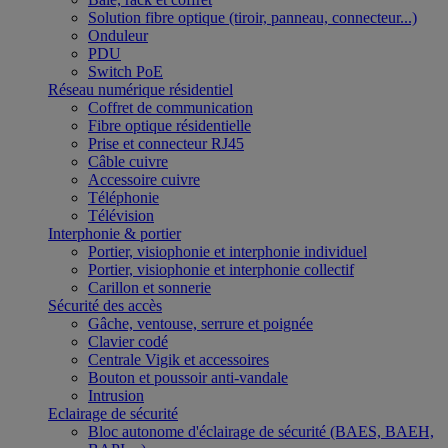
Solution fibre optique (tiroir, panneau, connecteur...)
Onduleur
PDU
Switch PoE
Réseau numérique résidentiel
Coffret de communication
Fibre optique résidentielle
Prise et connecteur RJ45
Câble cuivre
Accessoire cuivre
Téléphonie
Télévision
Interphonie & portier
Portier, visiophonie et interphonie individuel
Portier, visiophonie et interphonie collectif
Carillon et sonnerie
Sécurité des accès
Gâche, ventouse, serrure et poignée
Clavier codé
Centrale Vigik et accessoires
Bouton et poussoir anti-vandale
Intrusion
Eclairage de sécurité
Bloc autonome d'éclairage de sécurité (BAES, BAEH,