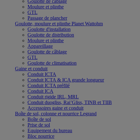
Goulotte de câblage
Moulure et plinthe
GTL
Passage de plancher
Goulotte, moulure et plinthe Planet Wattohm
Goulotte d'installation
Goulotte de distribution
Moulure et plinthe
Appareillage
Goulotte de câblage
GTL
Goulotte de climatisation
Gaine et conduit
Conduit ICTA
Conduit ICTA & ICA grande longueur
Conduit ICTA préfilé
Conduit ICA
Conduit rigide IRL, MRL
Conduit duogliss, Rai’Gliss, TINB et TIIB
Accessoires gaine et conduit
Boîte de sol, colonne et nourrice Legrand
Boîte de sol
Prise de sol
Equipement du bureau
Bloc nourrice