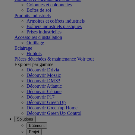
Colonnes et colonnettes
Boîtes de sol
Produits industriels
Armoires et coffrets industriels
Boîtiers industriels plastiques
Prises industrielles
Accessoires d'installation
Outillage
Eclairage
Hublots
Pièces détachées & maintenance
Voir tout
Explorer par gamme
Découvrir Drivia
Découvrir Mosaic
Découvrir DMX³
Découvrir Atlantic
Découvrir Céliane
Découvrir P17
Découvrir Green'Up
Découvrir Green'up Home
Découvrir Green'Up Control
Solutions
Bâtiment
Projet