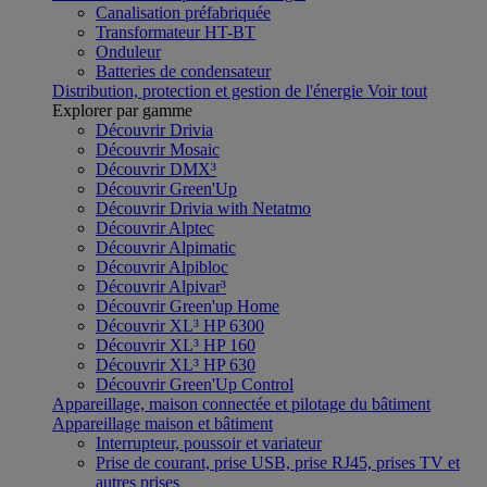
Canalisation préfabriquée
Transformateur HT-BT
Onduleur
Batteries de condensateur
Distribution, protection et gestion de l'énergie
Voir tout
Explorer par gamme
Découvrir Drivia
Découvrir Mosaic
Découvrir DMX³
Découvrir Green'Up
Découvrir Drivia with Netatmo
Découvrir Alptec
Découvrir Alpimatic
Découvrir Alpibloc
Découvrir Alpivar³
Découvrir Green'up Home
Découvrir XL³ HP 6300
Découvrir XL³ HP 160
Découvrir XL³ HP 630
Découvrir Green'Up Control
Appareillage, maison connectée et pilotage du bâtiment
Appareillage maison et bâtiment
Interrupteur, poussoir et variateur
Prise de courant, prise USB, prise RJ45, prises TV et
autres prises