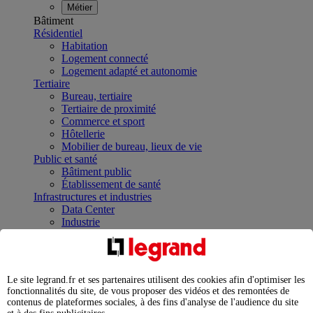
Métier
Bâtiment
Résidentiel
Habitation
Logement connecté
Logement adapté et autonomie
Tertiaire
Bureau, tertiaire
Tertiaire de proximité
Commerce et sport
Hôtellerie
Mobilier de bureau, lieux de vie
Public et santé
Bâtiment public
Établissement de santé
Infrastructures et industries
Data Center
Industrie
Infrastructures
À la une
Contrôler et planifier le fonctionnement des appareils
électriques avec le contacteur connecté
Le site legrand.fr et ses partenaires utilisent des cookies afin d'optimiser les
Répartir et optimiser son tableau électrique
fonctionnalités du site, de vous proposer des vidéos et des remontées de
Legrand Data Center Solutions : concentrer les
contenus de plateformes sociales, à des fins d'analyse de l'audience du site
expertises au service de vos performances