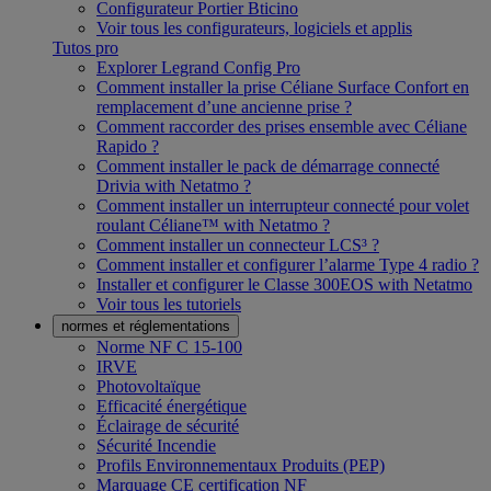
Configurateur Portier Bticino
Voir tous les configurateurs, logiciels et applis
Tutos pro
Explorer Legrand Config Pro
Comment installer la prise Céliane Surface Confort en
remplacement d’une ancienne prise ?
Comment raccorder des prises ensemble avec Céliane
Rapido ?
Comment installer le pack de démarrage connecté
Drivia with Netatmo ?
Comment installer un interrupteur connecté pour volet
roulant Céliane™ with Netatmo ?
Comment installer un connecteur LCS³ ?
Comment installer et configurer l’alarme Type 4 radio ?
Installer et configurer le Classe 300EOS with Netatmo
Voir tous les tutoriels
normes et réglementations
Norme NF C 15-100
IRVE
Photovoltaïque
Efficacité énergétique
Éclairage de sécurité
Sécurité Incendie
Profils Environnementaux Produits (PEP)
Marquage CE certification NF