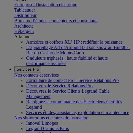
Entreprise d'installation électrique
Tableautier
Distributeur
Bureaux d’études, concepteurs et consultants
Architecte
Hébergeur
À la une
Armoires et coffrets XL³ HP : redéfinir la puissance
L’appareillage Art d’Arnould fait son show au Buddha-
Bar du Casino de Monte-Carlo
Onduleurs triphasés : haute fiabilité et haute
performance assurées
Services Pro
Nos contacts et services
Formulaire de contact Pro - Service Relations Pro
Découvrez le Service Relations Pro
Découvrez le Service Clients Legrand Cable
Management
Rejoignez la communauté des Électriciens Certifiés
Legrand
Services études, assistance, exploitation et maintenance
Nos showrooms et centres de formation
Innoval Limoges
Legrand Campus Paris