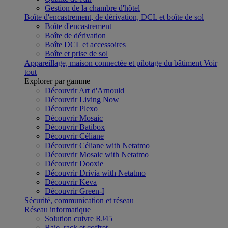
Gestion de la chambre d'hôtel
Boîte d'encastrement, de dérivation, DCL et boîte de sol
Boîte d'encastrement
Boîte de dérivation
Boîte DCL et accessoires
Boîte et prise de sol
Appareillage, maison connectée et pilotage du bâtiment
Voir
tout
Explorer par gamme
Découvrir Art d'Arnould
Découvrir Living Now
Découvrir Plexo
Découvrir Mosaic
Découvrir Batibox
Découvrir Céliane
Découvrir Céliane with Netatmo
Découvrir Mosaic with Netatmo
Découvrir Dooxie
Découvrir Drivia with Netatmo
Découvrir Keva
Découvrir Green-I
Sécurité, communication et réseau
Réseau informatique
Solution cuivre RJ45
Baie, rack et coffret