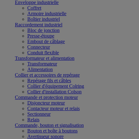
Enveloppe industrielle
Coffret
Armoire industrielle
Boîtier industriel
Raccordement industriel
Bloc de jonction
Presse-étoupe
Embout de câblage
Connecteur
Conduit flexible
Transformateur et alimentation
Transformateur
Alimentation
Collier et accessoires de repérage
Repérage fils et câbles
Collier d'équipement Colring
Collier d'installation Colson
Commande et protection moteur
Disjoncteur moteur
Contacteur moteur et relais
Sectionneur
Relais
Commande, bouton et signalisation
Bouton et boîte à boutons
Avertisseur sonore