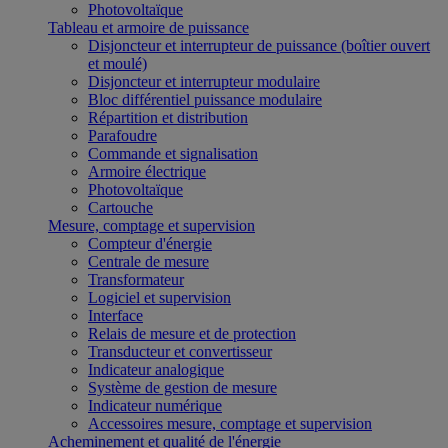
Photovoltaïque
Tableau et armoire de puissance
Disjoncteur et interrupteur de puissance (boîtier ouvert
et moulé)
Disjoncteur et interrupteur modulaire
Bloc différentiel puissance modulaire
Répartition et distribution
Parafoudre
Commande et signalisation
Armoire électrique
Photovoltaïque
Cartouche
Mesure, comptage et supervision
Compteur d'énergie
Centrale de mesure
Transformateur
Logiciel et supervision
Interface
Relais de mesure et de protection
Transducteur et convertisseur
Indicateur analogique
Système de gestion de mesure
Indicateur numérique
Accessoires mesure, comptage et supervision
Acheminement et qualité de l'énergie