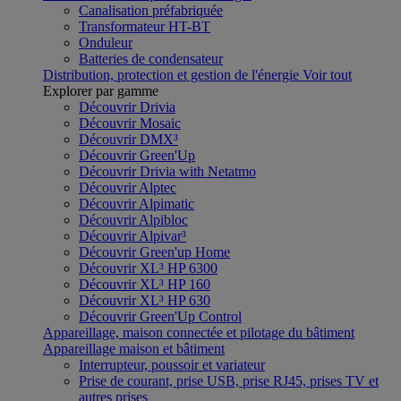
Canalisation préfabriquée
Transformateur HT-BT
Onduleur
Batteries de condensateur
Distribution, protection et gestion de l'énergie
Voir tout
Explorer par gamme
Découvrir Drivia
Découvrir Mosaic
Découvrir DMX³
Découvrir Green'Up
Découvrir Drivia with Netatmo
Découvrir Alptec
Découvrir Alpimatic
Découvrir Alpibloc
Découvrir Alpivar³
Découvrir Green'up Home
Découvrir XL³ HP 6300
Découvrir XL³ HP 160
Découvrir XL³ HP 630
Découvrir Green'Up Control
Appareillage, maison connectée et pilotage du bâtiment
Appareillage maison et bâtiment
Interrupteur, poussoir et variateur
Prise de courant, prise USB, prise RJ45, prises TV et
autres prises