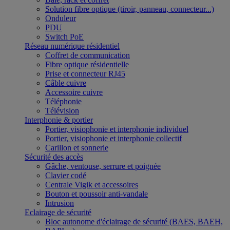
Solution fibre optique (tiroir, panneau, connecteur...)
Onduleur
PDU
Switch PoE
Réseau numérique résidentiel
Coffret de communication
Fibre optique résidentielle
Prise et connecteur RJ45
Câble cuivre
Accessoire cuivre
Téléphonie
Télévision
Interphonie & portier
Portier, visiophonie et interphonie individuel
Portier, visiophonie et interphonie collectif
Carillon et sonnerie
Sécurité des accès
Gâche, ventouse, serrure et poignée
Clavier codé
Centrale Vigik et accessoires
Bouton et poussoir anti-vandale
Intrusion
Eclairage de sécurité
Bloc autonome d'éclairage de sécurité (BAES, BAEH,