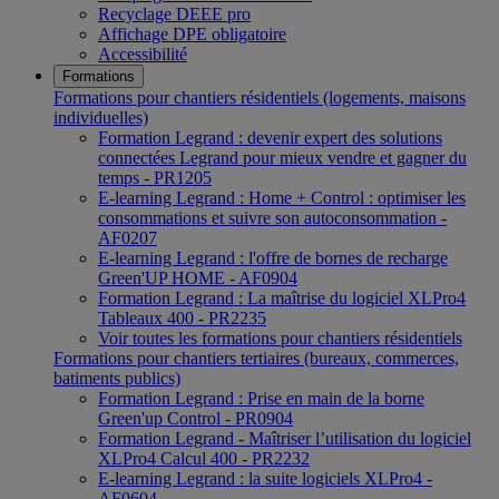
Recyclage DEEE pro
Affichage DPE obligatoire
Accessibilité
Formations
Formations pour chantiers résidentiels (logements, maisons
individuelles)
Formation Legrand : devenir expert des solutions
connectées Legrand pour mieux vendre et gagner du
temps - PR1205
E-learning Legrand : Home + Control : optimiser les
consommations et suivre son autoconsommation -
AF0207
E-learning Legrand : l'offre de bornes de recharge
Green'UP HOME - AF0904
Formation Legrand : La maîtrise du logiciel XLPro4
Tableaux 400 - PR2235
Voir toutes les formations pour chantiers résidentiels
Formations pour chantiers tertiaires (bureaux, commerces,
batiments publics)
Formation Legrand : Prise en main de la borne
Green'up Control - PR0904
Formation Legrand - Maîtriser l’utilisation du logiciel
XLPro4 Calcul 400 - PR2232
E-learning Legrand : la suite logiciels XLPro4 -
AF0604