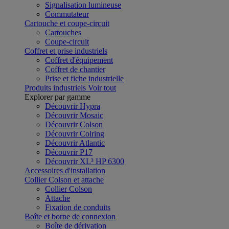
Signalisation lumineuse
Commutateur
Cartouche et coupe-circuit
Cartouches
Coupe-circuit
Coffret et prise industriels
Coffret d'équipement
Coffret de chantier
Prise et fiche industrielle
Produits industriels
Voir tout
Explorer par gamme
Découvrir Hypra
Découvrir Mosaic
Découvrir Colson
Découvrir Colring
Découvrir Atlantic
Découvrir P17
Découvrir XL³ HP 6300
Accessoires d'installation
Collier Colson et attache
Collier Colson
Attache
Fixation de conduits
Boîte et borne de connexion
Boîte de dérivation