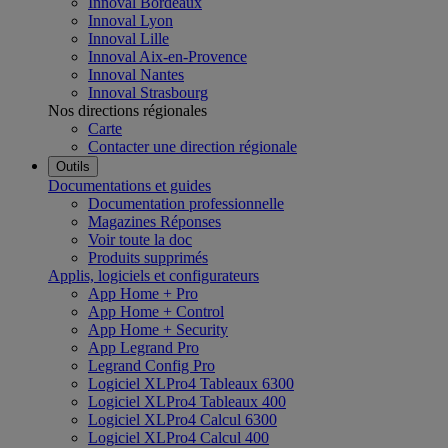
Innoval Bordeaux
Innoval Lyon
Innoval Lille
Innoval Aix-en-Provence
Innoval Nantes
Innoval Strasbourg
Nos directions régionales
Carte
Contacter une direction régionale
Outils
Documentations et guides
Documentation professionnelle
Magazines Réponses
Voir toute la doc
Produits supprimés
Applis, logiciels et configurateurs
App Home + Pro
App Home + Control
App Home + Security
App Legrand Pro
Legrand Config Pro
Logiciel XLPro4 Tableaux 6300
Logiciel XLPro4 Tableaux 400
Logiciel XLPro4 Calcul 6300
Logiciel XLPro4 Calcul 400