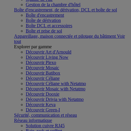
Gestion de la chambre d'hôtel
Boîte d'encastrement, de dérivation, DCL et boîte de sol
Boîte d'encastrement
Boîte de dérivation
Boîte DCL et accessoires
Boîte et prise de sol
Appareillage, maison connectée et pilotage du bâtiment
Voir
tout
Explorer par gamme
Découvrir Art d'Arnould
Découvrir Living Now
Découvrir Plexo
Découvrir Mosaic
Découvrir Batibox
Découvrir Céliane
Découvrir Céliane with Netatmo
Découvrir Mosaic with Netatmo
Découvrir Dooxie
Découvrir Drivia with Netatmo
Découvrir Keva
Découvrir Green-I
Sécurité, communication et réseau
Réseau informatique
Solution cuivre RJ45
Baie, rack et coffret