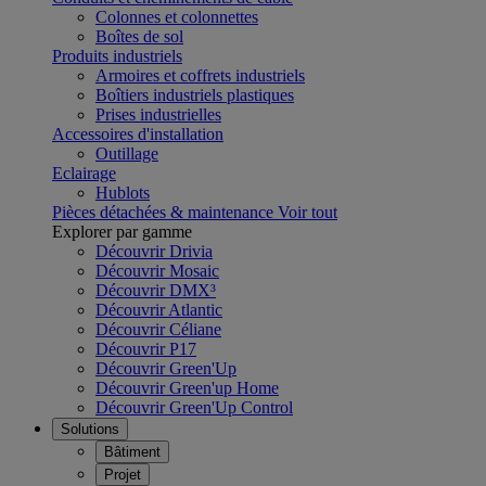
Colonnes et colonnettes
Boîtes de sol
Produits industriels
Armoires et coffrets industriels
Boîtiers industriels plastiques
Prises industrielles
Accessoires d'installation
Outillage
Eclairage
Hublots
Pièces détachées & maintenance
Voir tout
Explorer par gamme
Découvrir Drivia
Découvrir Mosaic
Découvrir DMX³
Découvrir Atlantic
Découvrir Céliane
Découvrir P17
Découvrir Green'Up
Découvrir Green'up Home
Découvrir Green'Up Control
Solutions
Bâtiment
Projet