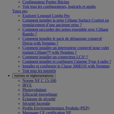
Configurateur Portier Bticino
Voir tous les configurateurs, logiciels et applis
Tutos pro
Explorer Legrand Config Pro
Comment installer la prise Céliane Surface Confort en
remplacement d’une ancienne prise ?
Comment raccorder des prises ensemble avec Céliane
Rapido ?
Comment installer le pack de démarrage connecté
Drivia with Netatmo ?
Comment installer un interrupteur connecté pour volet
roulant Céliane™ with Netatmo ?
Comment installer un connecteur LCS³ ?
Comment installer et configurer l’alarme Type 4 radio ?
Installer et configurer le Classe 300EOS with Netatmo
Voir tous les tutoriels
normes et réglementations
Norme NF C 15-100
IRVE
Photovoltaïque
Efficacité énergétique
Éclairage de sécurité
Sécurité Incendie
Profils Environnementaux Produits (PEP)
Marquage CE certification NF