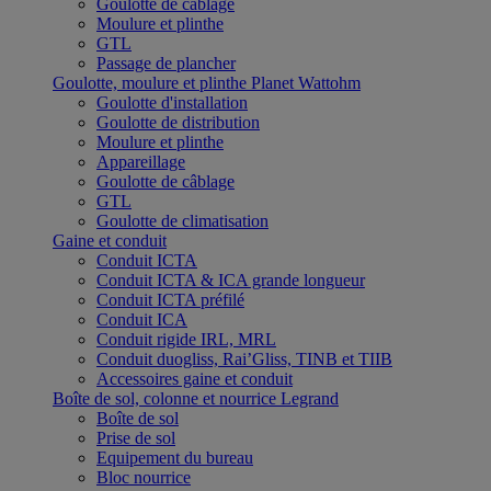
Goulotte de câblage
Moulure et plinthe
GTL
Passage de plancher
Goulotte, moulure et plinthe Planet Wattohm
Goulotte d'installation
Goulotte de distribution
Moulure et plinthe
Appareillage
Goulotte de câblage
GTL
Goulotte de climatisation
Gaine et conduit
Conduit ICTA
Conduit ICTA & ICA grande longueur
Conduit ICTA préfilé
Conduit ICA
Conduit rigide IRL, MRL
Conduit duogliss, Rai’Gliss, TINB et TIIB
Accessoires gaine et conduit
Boîte de sol, colonne et nourrice Legrand
Boîte de sol
Prise de sol
Equipement du bureau
Bloc nourrice