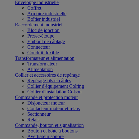
Enveloppe industrielle
Coffret
Armoire industrielle
Boîtier industriel
Raccordement industriel
Bloc de jonction
Presse-étoupe
Embout de câblage
Connecteur
Conduit flexible
Transformateur et alimentation
Transformateur
Alimentation
Collier et accessoires de repérage
Repérage fils et câbles
Collier d'équipement Colring
Collier d'installation Colson
Commande et protection moteur
Disjoncteur moteur
Contacteur moteur et relais
Sectionneur
Relais
Commande, bouton et signalisation
Bouton et boîte à boutons
Avertisseur sonore