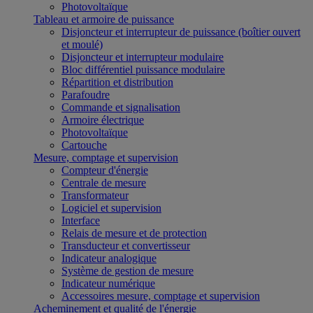
Photovoltaïque
Tableau et armoire de puissance
Disjoncteur et interrupteur de puissance (boîtier ouvert
et moulé)
Disjoncteur et interrupteur modulaire
Bloc différentiel puissance modulaire
Répartition et distribution
Parafoudre
Commande et signalisation
Armoire électrique
Photovoltaïque
Cartouche
Mesure, comptage et supervision
Compteur d'énergie
Centrale de mesure
Transformateur
Logiciel et supervision
Interface
Relais de mesure et de protection
Transducteur et convertisseur
Indicateur analogique
Système de gestion de mesure
Indicateur numérique
Accessoires mesure, comptage et supervision
Acheminement et qualité de l'énergie