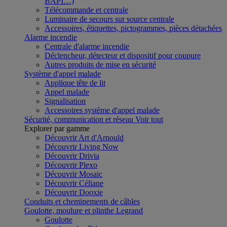
BAPI…)
Télécommande et centrale
Luminaire de secours sur source centrale
Accessoires, étiquettes, pictogrammes, pièces détachées
Alarme incendie
Centrale d'alarme incendie
Déclencheur, détecteur et dispositif pour coupure
Autres produits de mise en sécurité
Système d'appel malade
Applique tête de lit
Appel malade
Signalisation
Accessoires système d'appel malade
Sécurité, communication et réseau
Voir tout
Explorer par gamme
Découvrir Art d'Arnould
Découvrir Living Now
Découvrir Drivia
Découvrir Plexo
Découvrir Mosaic
Découvrir Céliane
Découvrir Dooxie
Conduits et cheminements de câbles
Goulotte, moulure et plinthe Legrand
Goulotte