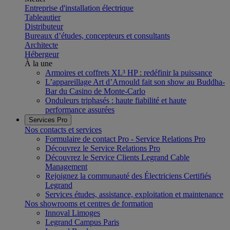
Entreprise d'installation électrique
Tableautier
Distributeur
Bureaux d’études, concepteurs et consultants
Architecte
Hébergeur
À la une
Armoires et coffrets XL³ HP : redéfinir la puissance
L’appareillage Art d’Arnould fait son show au Buddha-
Bar du Casino de Monte-Carlo
Onduleurs triphasés : haute fiabilité et haute
performance assurées
Services Pro
Nos contacts et services
Formulaire de contact Pro - Service Relations Pro
Découvrez le Service Relations Pro
Découvrez le Service Clients Legrand Cable
Management
Rejoignez la communauté des Électriciens Certifiés
Legrand
Services études, assistance, exploitation et maintenance
Nos showrooms et centres de formation
Innoval Limoges
Legrand Campus Paris