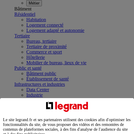
Métier
Bâtiment
Résidentiel
Habitation
Logement connecté
Logement adapté et autonomie
Tertiaire
Bureau, tertiaire
Tertiaire de proximité
Commerce et sport
Hôtellerie
Mobilier de bureau, lieux de vie
Public et santé
Bâtiment public
Établissement de santé
Infrastructures et industries
Data Center
Industrie
Infrastructures
À la une
Contrôler et planifier le fonctionnement des appareils
électriques avec le contacteur connecté
Le site legrand.fr et ses partenaires utilisent des cookies afin d'optimiser les
Répartir et optimiser son tableau électrique
fonctionnalités du site, de vous proposer des vidéos et des remontées de
Legrand Data Center Solutions : concentrer les
contenus de plateformes sociales, à des fins d'analyse de l'audience du site
expertises au service de vos performances