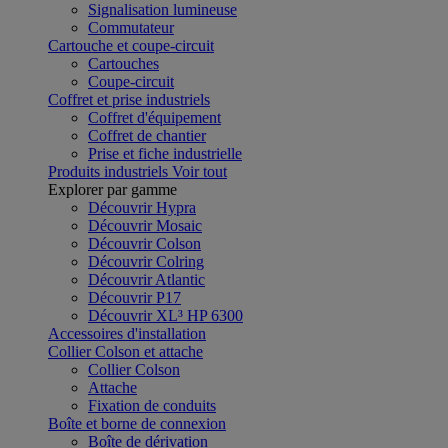
Signalisation lumineuse
Commutateur
Cartouche et coupe-circuit
Cartouches
Coupe-circuit
Coffret et prise industriels
Coffret d'équipement
Coffret de chantier
Prise et fiche industrielle
Produits industriels
Voir tout
Explorer par gamme
Découvrir Hypra
Découvrir Mosaic
Découvrir Colson
Découvrir Colring
Découvrir Atlantic
Découvrir P17
Découvrir XL³ HP 6300
Accessoires d'installation
Collier Colson et attache
Collier Colson
Attache
Fixation de conduits
Boîte et borne de connexion
Boîte de dérivation