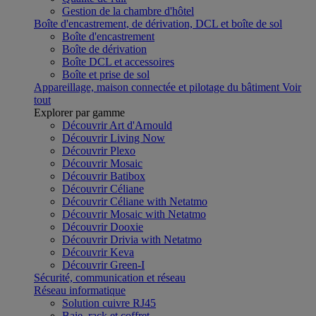
Gestion de la chambre d'hôtel
Boîte d'encastrement, de dérivation, DCL et boîte de sol
Boîte d'encastrement
Boîte de dérivation
Boîte DCL et accessoires
Boîte et prise de sol
Appareillage, maison connectée et pilotage du bâtiment
Voir
tout
Explorer par gamme
Découvrir Art d'Arnould
Découvrir Living Now
Découvrir Plexo
Découvrir Mosaic
Découvrir Batibox
Découvrir Céliane
Découvrir Céliane with Netatmo
Découvrir Mosaic with Netatmo
Découvrir Dooxie
Découvrir Drivia with Netatmo
Découvrir Keva
Découvrir Green-I
Sécurité, communication et réseau
Réseau informatique
Solution cuivre RJ45
Baie, rack et coffret