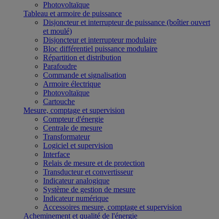
Photovoltaïque
Tableau et armoire de puissance
Disjoncteur et interrupteur de puissance (boîtier ouvert
et moulé)
Disjoncteur et interrupteur modulaire
Bloc différentiel puissance modulaire
Répartition et distribution
Parafoudre
Commande et signalisation
Armoire électrique
Photovoltaïque
Cartouche
Mesure, comptage et supervision
Compteur d'énergie
Centrale de mesure
Transformateur
Logiciel et supervision
Interface
Relais de mesure et de protection
Transducteur et convertisseur
Indicateur analogique
Système de gestion de mesure
Indicateur numérique
Accessoires mesure, comptage et supervision
Acheminement et qualité de l'énergie