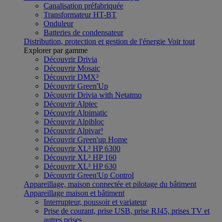
Canalisation préfabriquée
Transformateur HT-BT
Onduleur
Batteries de condensateur
Distribution, protection et gestion de l'énergie
Voir tout
Explorer par gamme
Découvrir Drivia
Découvrir Mosaic
Découvrir DMX³
Découvrir Green'Up
Découvrir Drivia with Netatmo
Découvrir Alptec
Découvrir Alpimatic
Découvrir Alpibloc
Découvrir Alpivar³
Découvrir Green'up Home
Découvrir XL³ HP 6300
Découvrir XL³ HP 160
Découvrir XL³ HP 630
Découvrir Green'Up Control
Appareillage, maison connectée et pilotage du bâtiment
Appareillage maison et bâtiment
Interrupteur, poussoir et variateur
Prise de courant, prise USB, prise RJ45, prises TV et
autres prises