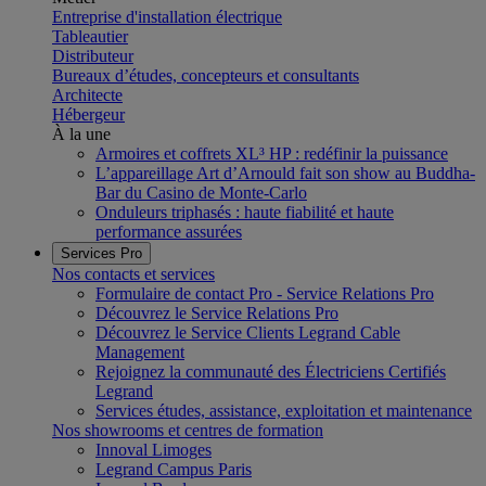
Entreprise d'installation électrique
Tableautier
Distributeur
Bureaux d’études, concepteurs et consultants
Architecte
Hébergeur
À la une
Armoires et coffrets XL³ HP : redéfinir la puissance
L’appareillage Art d’Arnould fait son show au Buddha-
Bar du Casino de Monte-Carlo
Onduleurs triphasés : haute fiabilité et haute
performance assurées
Services Pro
Nos contacts et services
Formulaire de contact Pro - Service Relations Pro
Découvrez le Service Relations Pro
Découvrez le Service Clients Legrand Cable
Management
Rejoignez la communauté des Électriciens Certifiés
Legrand
Services études, assistance, exploitation et maintenance
Nos showrooms et centres de formation
Innoval Limoges
Legrand Campus Paris