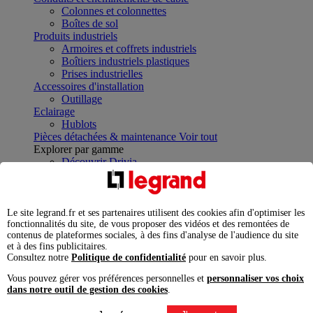
Colonnes et colonnettes
Boîtes de sol
Produits industriels
Armoires et coffrets industriels
Boîtiers industriels plastiques
Prises industrielles
Accessoires d'installation
Outillage
Eclairage
Hublots
Pièces détachées & maintenance
Voir tout
Explorer par gamme
Découvrir Drivia
Découvrir Mosaic
Découvrir DMX³
Découvrir Atlantic
Découvrir Céliane
Le site legrand.fr et ses partenaires utilisent des cookies afin d'optimiser les
fonctionnalités du site, de vous proposer des vidéos et des remontées de
Découvrir P17
contenus de plateformes sociales, à des fins d'analyse de l'audience du site
Découvrir Green'Up
et à des fins publicitaires.
Découvrir Green'up Home
Consultez notre
Politique de confidentialité
pour en savoir plus.
Découvrir Green'Up Control
Solutions
Vous pouvez gérer vos préférences personnelles et
personnaliser vos choix
dans notre outil de gestion des cookies
.
Bâtiment
Projet