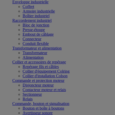
Enveloppe industrielle
Coffret
Armoire industrielle
Boîtier industriel
Raccordement industriel
Bloc de jonction
Presse-étoupe
Embout de câblage
Connecteur
Conduit flexible
Transformateur et alimentation
Transformateur
Alimentation
Collier et accessoires de repérage
Repérage fils et câbles
Collier d'équipement Colring
Collier d'installation Colson
Commande et protection moteur
Disjoncteur moteur
Contacteur moteur et relais
Sectionneur
Relais
Commande, bouton et signalisation
Bouton et boîte à boutons
Avertisseur sonore