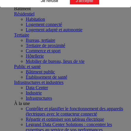
Je refuse
J'accepte
Métier
Bâtiment
Résidentiel
Habitation
Logement connecté
Logement adapté et autonomie
Tertiaire
Bureau, tertiaire
Tertiaire de proximité
Commerce et sport
Hôtellerie
Mobilier de bureau, lieux de vie
Public et santé
Bâtiment public
Établissement de santé
Infrastructures et industries
Data Center
Industrie
Infrastructures
À la une
Contrôler et planifier le fonctionnement des appareils
électriques avec le contacteur connecté
Répartir et optimiser son tableau électrique
Legrand Data Center Solutions : concentrer les
expertises au service de vos performances