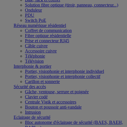
Solution fibre optique (tiroir, panneau, connecteur...)
Onduleur
PDU
Switch PoE
Réseau numérique résidentiel
Coffret de communication
Fibre optique résidentielle
Prise et connecteur RJ45
Câble cuivre
Accessoire cuivre
Téléphonie
Télévision
Interphonie & portier
Portier, visiophonie et interphonie individuel
Portier, visiophonie et interphonie collectif
Carillon et sonnerie
Sécurité des accès
Gâche, ventouse, serrure et poignée
Clavier codé
Centrale Vigik et accessoires
Bouton et poussoir anti-vandale
Intrusion
Eclairage de sécurité
Bloc autonome d'éclairage de sécurité (BAES, BAEH,