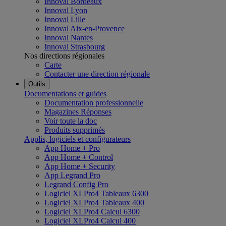
Innoval Bordeaux
Innoval Lyon
Innoval Lille
Innoval Aix-en-Provence
Innoval Nantes
Innoval Strasbourg
Nos directions régionales
Carte
Contacter une direction régionale
Outils
Documentations et guides
Documentation professionnelle
Magazines Réponses
Voir toute la doc
Produits supprimés
Applis, logiciels et configurateurs
App Home + Pro
App Home + Control
App Home + Security
App Legrand Pro
Legrand Config Pro
Logiciel XLPro4 Tableaux 6300
Logiciel XLPro4 Tableaux 400
Logiciel XLPro4 Calcul 6300
Logiciel XLPro4 Calcul 400