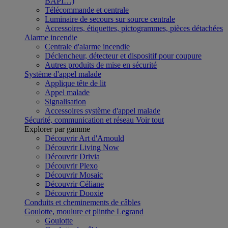
BAPI…)
Télécommande et centrale
Luminaire de secours sur source centrale
Accessoires, étiquettes, pictogrammes, pièces détachées
Alarme incendie
Centrale d'alarme incendie
Déclencheur, détecteur et dispositif pour coupure
Autres produits de mise en sécurité
Système d'appel malade
Applique tête de lit
Appel malade
Signalisation
Accessoires système d'appel malade
Sécurité, communication et réseau
Voir tout
Explorer par gamme
Découvrir Art d'Arnould
Découvrir Living Now
Découvrir Drivia
Découvrir Plexo
Découvrir Mosaic
Découvrir Céliane
Découvrir Dooxie
Conduits et cheminements de câbles
Goulotte, moulure et plinthe Legrand
Goulotte