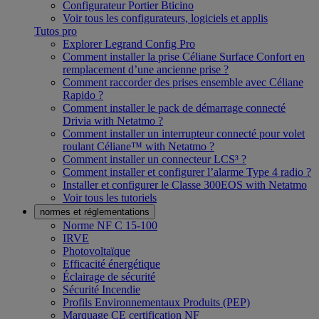
Configurateur Portier Bticino
Voir tous les configurateurs, logiciels et applis
Tutos pro
Explorer Legrand Config Pro
Comment installer la prise Céliane Surface Confort en
remplacement d’une ancienne prise ?
Comment raccorder des prises ensemble avec Céliane
Rapido ?
Comment installer le pack de démarrage connecté
Drivia with Netatmo ?
Comment installer un interrupteur connecté pour volet
roulant Céliane™ with Netatmo ?
Comment installer un connecteur LCS³ ?
Comment installer et configurer l’alarme Type 4 radio ?
Installer et configurer le Classe 300EOS with Netatmo
Voir tous les tutoriels
normes et réglementations
Norme NF C 15-100
IRVE
Photovoltaïque
Efficacité énergétique
Éclairage de sécurité
Sécurité Incendie
Profils Environnementaux Produits (PEP)
Marquage CE certification NF