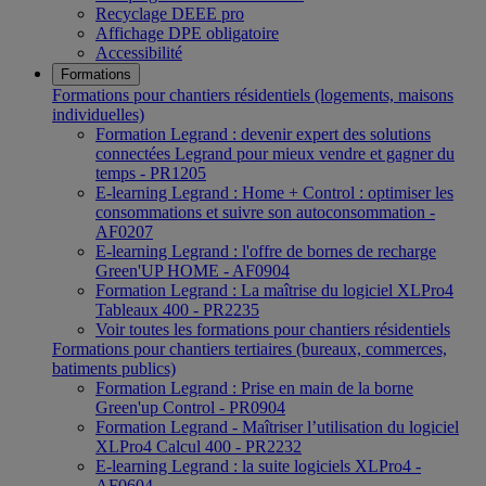
Recyclage DEEE pro
Affichage DPE obligatoire
Accessibilité
Formations
Formations pour chantiers résidentiels (logements, maisons
individuelles)
Formation Legrand : devenir expert des solutions
connectées Legrand pour mieux vendre et gagner du
temps - PR1205
E-learning Legrand : Home + Control : optimiser les
consommations et suivre son autoconsommation -
AF0207
E-learning Legrand : l'offre de bornes de recharge
Green'UP HOME - AF0904
Formation Legrand : La maîtrise du logiciel XLPro4
Tableaux 400 - PR2235
Voir toutes les formations pour chantiers résidentiels
Formations pour chantiers tertiaires (bureaux, commerces,
batiments publics)
Formation Legrand : Prise en main de la borne
Green'up Control - PR0904
Formation Legrand - Maîtriser l’utilisation du logiciel
XLPro4 Calcul 400 - PR2232
E-learning Legrand : la suite logiciels XLPro4 -
AF0604