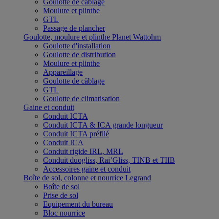
Goulotte de câblage
Moulure et plinthe
GTL
Passage de plancher
Goulotte, moulure et plinthe Planet Wattohm
Goulotte d'installation
Goulotte de distribution
Moulure et plinthe
Appareillage
Goulotte de câblage
GTL
Goulotte de climatisation
Gaine et conduit
Conduit ICTA
Conduit ICTA & ICA grande longueur
Conduit ICTA préfilé
Conduit ICA
Conduit rigide IRL, MRL
Conduit duogliss, Rai’Gliss, TINB et TIIB
Accessoires gaine et conduit
Boîte de sol, colonne et nourrice Legrand
Boîte de sol
Prise de sol
Equipement du bureau
Bloc nourrice