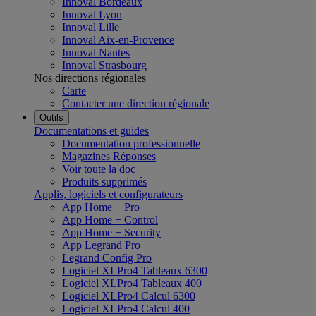
Innoval Bordeaux
Innoval Lyon
Innoval Lille
Innoval Aix-en-Provence
Innoval Nantes
Innoval Strasbourg
Nos directions régionales
Carte
Contacter une direction régionale
Outils
Documentations et guides
Documentation professionnelle
Magazines Réponses
Voir toute la doc
Produits supprimés
Applis, logiciels et configurateurs
App Home + Pro
App Home + Control
App Home + Security
App Legrand Pro
Legrand Config Pro
Logiciel XLPro4 Tableaux 6300
Logiciel XLPro4 Tableaux 400
Logiciel XLPro4 Calcul 6300
Logiciel XLPro4 Calcul 400