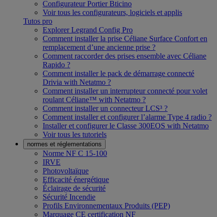
Configurateur Portier Bticino
Voir tous les configurateurs, logiciels et applis
Tutos pro
Explorer Legrand Config Pro
Comment installer la prise Céliane Surface Confort en
remplacement d’une ancienne prise ?
Comment raccorder des prises ensemble avec Céliane
Rapido ?
Comment installer le pack de démarrage connecté
Drivia with Netatmo ?
Comment installer un interrupteur connecté pour volet
roulant Céliane™ with Netatmo ?
Comment installer un connecteur LCS³ ?
Comment installer et configurer l’alarme Type 4 radio ?
Installer et configurer le Classe 300EOS with Netatmo
Voir tous les tutoriels
normes et réglementations
Norme NF C 15-100
IRVE
Photovoltaïque
Efficacité énergétique
Éclairage de sécurité
Sécurité Incendie
Profils Environnementaux Produits (PEP)
Marquage CE certification NF