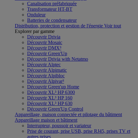
Canalisation préfabriquée
Transformateur HT-BT
Onduleur
Batteries de condensateur
Distribution, protection et gestion de l'énergie
Voir tout
Explorer par gamme
Découvrir Drivia
Découvrir Mosaic
Découvrir DMX³
Découvrir Green'Up
Découvrir Drivia with Netatmo
Découvrir Alptec
Découvrir Alpimatic
Découvrir Alpibloc
Découvrir Alpivar³
Découvrir Green'up Home
Découvrir XL³ HP 6300
Découvrir XL³ HP 160
Découvrir XL³ HP 630
Découvrir Green'Up Control
Appareillage, maison connectée et pilotage du bâtiment
Appareillage maison et bâtiment
Interrupteur, poussoir et variateur
Prise de courant, prise USB, prise RJ45, prises TV et
autres prises