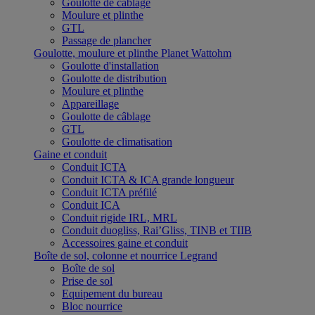
Goulotte de câblage
Moulure et plinthe
GTL
Passage de plancher
Goulotte, moulure et plinthe Planet Wattohm
Goulotte d'installation
Goulotte de distribution
Moulure et plinthe
Appareillage
Goulotte de câblage
GTL
Goulotte de climatisation
Gaine et conduit
Conduit ICTA
Conduit ICTA & ICA grande longueur
Conduit ICTA préfilé
Conduit ICA
Conduit rigide IRL, MRL
Conduit duogliss, Rai’Gliss, TINB et TIIB
Accessoires gaine et conduit
Boîte de sol, colonne et nourrice Legrand
Boîte de sol
Prise de sol
Equipement du bureau
Bloc nourrice