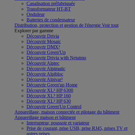
Canalisation préfabriquée
Transformateur HT-BT
Onduleur
Batteries de condensateur
Distribution, protection et gestion de l'énergie
Voir tout
Explorer par gamme
Découvrir Drivia
Découvrir Mosaic
Découvrir DMX³
Découvrir Green'Up
Découvrir Drivia with Netatmo
Découvrir Alptec
Découvrir Alpimatic
Découvrir Alpibloc
Découvrir Alpivar³
Découvrir Green'up Home
Découvrir XL³ HP 6300
Découvrir XL³ HP 160
Découvrir XL³ HP 630
Découvrir Green'Up Control
Appareillage, maison connectée et pilotage du bâtiment
Appareillage maison et bâtiment
Interrupteur, poussoir et variateur
Prise de courant, prise USB, prise RJ45, prises TV et
autres prises