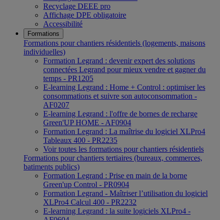
Recyclage DEEE pro
Affichage DPE obligatoire
Accessibilité
Formations
Formations pour chantiers résidentiels (logements, maisons
individuelles)
Formation Legrand : devenir expert des solutions
connectées Legrand pour mieux vendre et gagner du
temps - PR1205
E-learning Legrand : Home + Control : optimiser les
consommations et suivre son autoconsommation -
AF0207
E-learning Legrand : l'offre de bornes de recharge
Green'UP HOME - AF0904
Formation Legrand : La maîtrise du logiciel XLPro4
Tableaux 400 - PR2235
Voir toutes les formations pour chantiers résidentiels
Formations pour chantiers tertiaires (bureaux, commerces,
batiments publics)
Formation Legrand : Prise en main de la borne
Green'up Control - PR0904
Formation Legrand - Maîtriser l’utilisation du logiciel
XLPro4 Calcul 400 - PR2232
E-learning Legrand : la suite logiciels XLPro4 -
AF0604