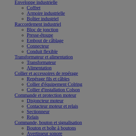
Enveloppe industrielle
Coffret
Armoire industrielle
Boîtier industriel
Raccordement industriel
Bloc de jonction
Presse-étoupe
Embout de câblage
Connecteur
Conduit flexible
Transformateur et alimentation
Transformateur
Alimentation
Collier et accessoires de repérage
Repérage fils et câbles
Collier d'équipement Colring
Collier d'installation Colson
Commande et protection moteur
Disjoncteur moteur
Contacteur moteur et relais
Sectionneur
Relais
Commande, bouton et signalisation
Bouton et boîte à boutons
Avertisseur sonore