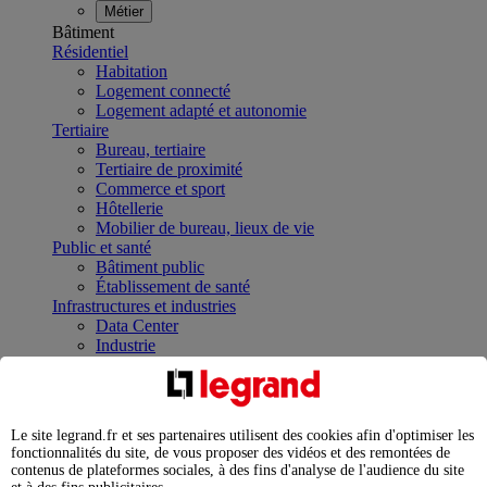
Métier
Bâtiment
Résidentiel
Habitation
Logement connecté
Logement adapté et autonomie
Tertiaire
Bureau, tertiaire
Tertiaire de proximité
Commerce et sport
Hôtellerie
Mobilier de bureau, lieux de vie
Public et santé
Bâtiment public
Établissement de santé
Infrastructures et industries
Data Center
Industrie
Infrastructures
À la une
Contrôler et planifier le fonctionnement des appareils
électriques avec le contacteur connecté
Le site legrand.fr et ses partenaires utilisent des cookies afin d'optimiser les
Répartir et optimiser son tableau électrique
fonctionnalités du site, de vous proposer des vidéos et des remontées de
Legrand Data Center Solutions : concentrer les
contenus de plateformes sociales, à des fins d'analyse de l'audience du site
expertises au service de vos performances