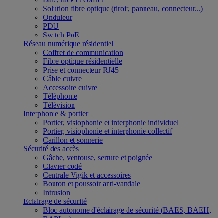
Solution fibre optique (tiroir, panneau, connecteur...)
Onduleur
PDU
Switch PoE
Réseau numérique résidentiel
Coffret de communication
Fibre optique résidentielle
Prise et connecteur RJ45
Câble cuivre
Accessoire cuivre
Téléphonie
Télévision
Interphonie & portier
Portier, visiophonie et interphonie individuel
Portier, visiophonie et interphonie collectif
Carillon et sonnerie
Sécurité des accès
Gâche, ventouse, serrure et poignée
Clavier codé
Centrale Vigik et accessoires
Bouton et poussoir anti-vandale
Intrusion
Eclairage de sécurité
Bloc autonome d'éclairage de sécurité (BAES, BAEH,