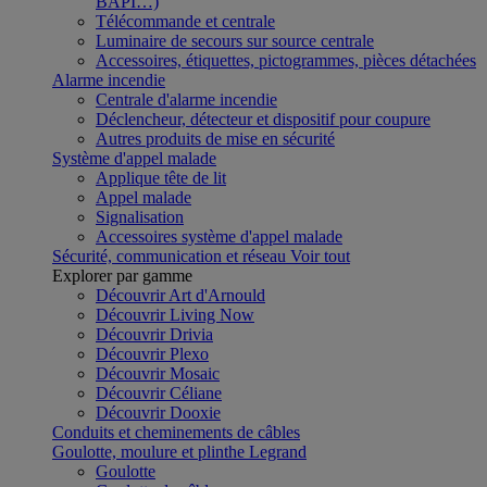
BAPI…)
Télécommande et centrale
Luminaire de secours sur source centrale
Accessoires, étiquettes, pictogrammes, pièces détachées
Alarme incendie
Centrale d'alarme incendie
Déclencheur, détecteur et dispositif pour coupure
Autres produits de mise en sécurité
Système d'appel malade
Applique tête de lit
Appel malade
Signalisation
Accessoires système d'appel malade
Sécurité, communication et réseau
Voir tout
Explorer par gamme
Découvrir Art d'Arnould
Découvrir Living Now
Découvrir Drivia
Découvrir Plexo
Découvrir Mosaic
Découvrir Céliane
Découvrir Dooxie
Conduits et cheminements de câbles
Goulotte, moulure et plinthe Legrand
Goulotte