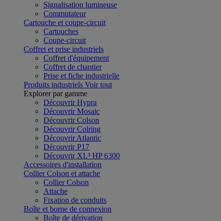
Signalisation lumineuse
Commutateur
Cartouche et coupe-circuit
Cartouches
Coupe-circuit
Coffret et prise industriels
Coffret d'équipement
Coffret de chantier
Prise et fiche industrielle
Produits industriels
Voir tout
Explorer par gamme
Découvrir Hypra
Découvrir Mosaic
Découvrir Colson
Découvrir Colring
Découvrir Atlantic
Découvrir P17
Découvrir XL³ HP 6300
Accessoires d'installation
Collier Colson et attache
Collier Colson
Attache
Fixation de conduits
Boîte et borne de connexion
Boîte de dérivation