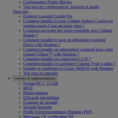
Configurateur Portier Bticino
Voir tous les configurateurs, logiciels et applis
Tutos pro
Explorer Legrand Config Pro
Comment installer la prise Céliane Surface Confort en
remplacement d’une ancienne prise ?
Comment raccorder des prises ensemble avec Céliane
Rapido ?
Comment installer le pack de démarrage connecté
Drivia with Netatmo ?
Comment installer un interrupteur connecté pour volet
roulant Céliane™ with Netatmo ?
Comment installer un connecteur LCS³ ?
Comment installer et configurer l’alarme Type 4 radio ?
Installer et configurer le Classe 300EOS with Netatmo
Voir tous les tutoriels
normes et réglementations
Norme NF C 15-100
IRVE
Photovoltaïque
Efficacité énergétique
Éclairage de sécurité
Sécurité Incendie
Profils Environnementaux Produits (PEP)
Marquage CE certification NF