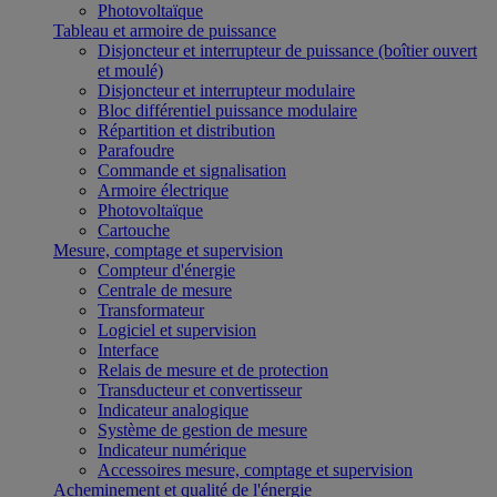
Photovoltaïque
Tableau et armoire de puissance
Disjoncteur et interrupteur de puissance (boîtier ouvert
et moulé)
Disjoncteur et interrupteur modulaire
Bloc différentiel puissance modulaire
Répartition et distribution
Parafoudre
Commande et signalisation
Armoire électrique
Photovoltaïque
Cartouche
Mesure, comptage et supervision
Compteur d'énergie
Centrale de mesure
Transformateur
Logiciel et supervision
Interface
Relais de mesure et de protection
Transducteur et convertisseur
Indicateur analogique
Système de gestion de mesure
Indicateur numérique
Accessoires mesure, comptage et supervision
Acheminement et qualité de l'énergie