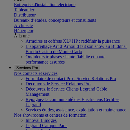
Entreprise d'installation électrique
Tableautier
Distributeur
Bureaux d’études, concepteurs et consultants
Architecte
Hébergeur
À la une
Armoires et coffrets XL³ HP : redéfinir la puissance
L’appareillage Art d’Arnould fait son show au Buddha-
Bar du Casino de Monte-Carlo
Onduleurs triphasés : haute fiabilité et haute
performance assurées
Services Pro
Nos contacts et services
Formulaire de contact Pro - Service Relations Pro
Découvrez le Service Relations Pro
Découvrez le Service Clients Legrand Cable
Management
Rejoignez la communauté des Électriciens Certifiés
Legrand
Services études, assistance, exploitation et maintenance
Nos showrooms et centres de formation
Innoval Limoges
Legrand Campus Paris