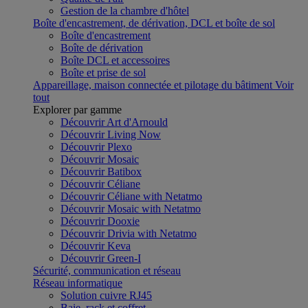
Gestion de la chambre d'hôtel
Boîte d'encastrement, de dérivation, DCL et boîte de sol
Boîte d'encastrement
Boîte de dérivation
Boîte DCL et accessoires
Boîte et prise de sol
Appareillage, maison connectée et pilotage du bâtiment
Voir
tout
Explorer par gamme
Découvrir Art d'Arnould
Découvrir Living Now
Découvrir Plexo
Découvrir Mosaic
Découvrir Batibox
Découvrir Céliane
Découvrir Céliane with Netatmo
Découvrir Mosaic with Netatmo
Découvrir Dooxie
Découvrir Drivia with Netatmo
Découvrir Keva
Découvrir Green-I
Sécurité, communication et réseau
Réseau informatique
Solution cuivre RJ45
Baie, rack et coffret