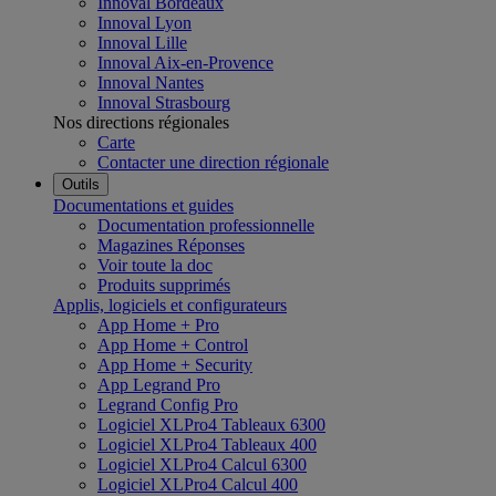
Innoval Bordeaux
Innoval Lyon
Innoval Lille
Innoval Aix-en-Provence
Innoval Nantes
Innoval Strasbourg
Nos directions régionales
Carte
Contacter une direction régionale
Outils
Documentations et guides
Documentation professionnelle
Magazines Réponses
Voir toute la doc
Produits supprimés
Applis, logiciels et configurateurs
App Home + Pro
App Home + Control
App Home + Security
App Legrand Pro
Legrand Config Pro
Logiciel XLPro4 Tableaux 6300
Logiciel XLPro4 Tableaux 400
Logiciel XLPro4 Calcul 6300
Logiciel XLPro4 Calcul 400