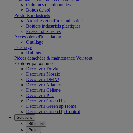
Colonnes et colonnettes
Boîtes de sol
Produits industriels
Armoires et coffrets industriels
Boîtiers industriels plastiques
Prises industrielles
Accessoires d'installation
Outillage
Eclairage
Hublots
Pièces détachées & maintenance
Voir tout
Explorer par gamme
Découvrir Drivia
Découvrir Mosaic
Découvrir DMX³
Découvrir Atlantic
Découvrir Céliane
Découvrir P17
Découvrir Green'Up
Découvrir Green'up Home
Découvrir Green'Up Control
Solutions
Bâtiment
Projet