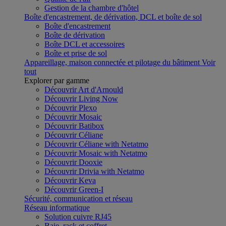
Gestion de la chambre d'hôtel
Boîte d'encastrement, de dérivation, DCL et boîte de sol
Boîte d'encastrement
Boîte de dérivation
Boîte DCL et accessoires
Boîte et prise de sol
Appareillage, maison connectée et pilotage du bâtiment
Voir
tout
Explorer par gamme
Découvrir Art d'Arnould
Découvrir Living Now
Découvrir Plexo
Découvrir Mosaic
Découvrir Batibox
Découvrir Céliane
Découvrir Céliane with Netatmo
Découvrir Mosaic with Netatmo
Découvrir Dooxie
Découvrir Drivia with Netatmo
Découvrir Keva
Découvrir Green-I
Sécurité, communication et réseau
Réseau informatique
Solution cuivre RJ45
Baie, rack et coffret