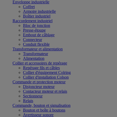
Enveloppe industrielle
Coffret
Armoire industrielle
Boîtier industriel
Raccordement industriel
Bloc de jonction
Presse-étoupe
Embout de câblage
Connecteur
Conduit flexible
Transformateur et alimentation
Transformateur
Alimentation
Collier et accessoires de repérage
Repérage fils et câbles
Collier d'équipement Colring
Collier d'installation Colson
Commande et protection moteur
Disjoncteur moteur
Contacteur moteur et relais
Sectionneur
Relais
Commande, bouton et signalisation
Bouton et boîte à boutons
Avertisseur sonore