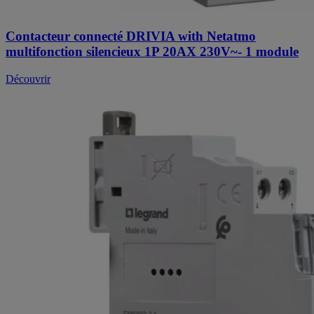
Contacteur connecté DRIVIA with Netatmo
multifonction silencieux 1P 20AX 230V~- 1 module
Découvrir