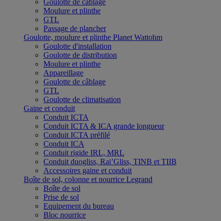
Goulotte de câblage
Moulure et plinthe
GTL
Passage de plancher
Goulotte, moulure et plinthe Planet Wattohm
Goulotte d'installation
Goulotte de distribution
Moulure et plinthe
Appareillage
Goulotte de câblage
GTL
Goulotte de climatisation
Gaine et conduit
Conduit ICTA
Conduit ICTA & ICA grande longueur
Conduit ICTA préfilé
Conduit ICA
Conduit rigide IRL, MRL
Conduit duogliss, Rai’Gliss, TINB et TIIB
Accessoires gaine et conduit
Boîte de sol, colonne et nourrice Legrand
Boîte de sol
Prise de sol
Equipement du bureau
Bloc nourrice