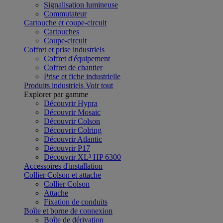
Signalisation lumineuse
Commutateur
Cartouche et coupe-circuit
Cartouches
Coupe-circuit
Coffret et prise industriels
Coffret d'équipement
Coffret de chantier
Prise et fiche industrielle
Produits industriels
Voir tout
Explorer par gamme
Découvrir Hypra
Découvrir Mosaic
Découvrir Colson
Découvrir Colring
Découvrir Atlantic
Découvrir P17
Découvrir XL³ HP 6300
Accessoires d'installation
Collier Colson et attache
Collier Colson
Attache
Fixation de conduits
Boîte et borne de connexion
Boîte de dérivation