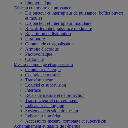
Photovoltaïque
Tableau et armoire de puissance
Disjoncteur et interrupteur de puissance (boîtier ouvert
et moulé)
Disjoncteur et interrupteur modulaire
Bloc différentiel puissance modulaire
Répartition et distribution
Parafoudre
Commande et signalisation
Armoire électrique
Photovoltaïque
Cartouche
Mesure, comptage et supervision
Compteur d'énergie
Centrale de mesure
Transformateur
Logiciel et supervision
Interface
Relais de mesure et de protection
Transducteur et convertisseur
Indicateur analogique
Système de gestion de mesure
Indicateur numérique
Accessoires mesure, comptage et supervision
Acheminement et qualité de l'énergie