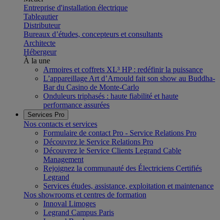
Entreprise d'installation électrique
Tableautier
Distributeur
Bureaux d’études, concepteurs et consultants
Architecte
Hébergeur
À la une
Armoires et coffrets XL³ HP : redéfinir la puissance
L’appareillage Art d’Arnould fait son show au Buddha-
Bar du Casino de Monte-Carlo
Onduleurs triphasés : haute fiabilité et haute
performance assurées
Services Pro
Nos contacts et services
Formulaire de contact Pro - Service Relations Pro
Découvrez le Service Relations Pro
Découvrez le Service Clients Legrand Cable
Management
Rejoignez la communauté des Électriciens Certifiés
Legrand
Services études, assistance, exploitation et maintenance
Nos showrooms et centres de formation
Innoval Limoges
Legrand Campus Paris