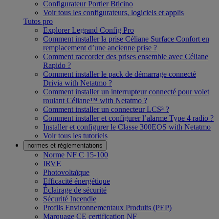
Configurateur Portier Bticino
Voir tous les configurateurs, logiciels et applis
Tutos pro
Explorer Legrand Config Pro
Comment installer la prise Céliane Surface Confort en
remplacement d’une ancienne prise ?
Comment raccorder des prises ensemble avec Céliane
Rapido ?
Comment installer le pack de démarrage connecté
Drivia with Netatmo ?
Comment installer un interrupteur connecté pour volet
roulant Céliane™ with Netatmo ?
Comment installer un connecteur LCS³ ?
Comment installer et configurer l’alarme Type 4 radio ?
Installer et configurer le Classe 300EOS with Netatmo
Voir tous les tutoriels
normes et réglementations
Norme NF C 15-100
IRVE
Photovoltaïque
Efficacité énergétique
Éclairage de sécurité
Sécurité Incendie
Profils Environnementaux Produits (PEP)
Marquage CE certification NF