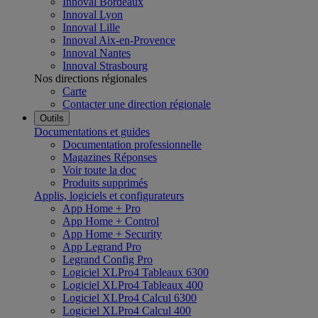
Innoval Bordeaux
Innoval Lyon
Innoval Lille
Innoval Aix-en-Provence
Innoval Nantes
Innoval Strasbourg
Nos directions régionales
Carte
Contacter une direction régionale
Outils
Documentations et guides
Documentation professionnelle
Magazines Réponses
Voir toute la doc
Produits supprimés
Applis, logiciels et configurateurs
App Home + Pro
App Home + Control
App Home + Security
App Legrand Pro
Legrand Config Pro
Logiciel XLPro4 Tableaux 6300
Logiciel XLPro4 Tableaux 400
Logiciel XLPro4 Calcul 6300
Logiciel XLPro4 Calcul 400