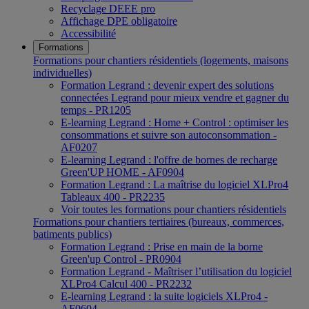
Recyclage DEEE pro
Affichage DPE obligatoire
Accessibilité
Formations
Formations pour chantiers résidentiels (logements, maisons
individuelles)
Formation Legrand : devenir expert des solutions
connectées Legrand pour mieux vendre et gagner du
temps - PR1205
E-learning Legrand : Home + Control : optimiser les
consommations et suivre son autoconsommation -
AF0207
E-learning Legrand : l'offre de bornes de recharge
Green'UP HOME - AF0904
Formation Legrand : La maîtrise du logiciel XLPro4
Tableaux 400 - PR2235
Voir toutes les formations pour chantiers résidentiels
Formations pour chantiers tertiaires (bureaux, commerces,
batiments publics)
Formation Legrand : Prise en main de la borne
Green'up Control - PR0904
Formation Legrand - Maîtriser l’utilisation du logiciel
XLPro4 Calcul 400 - PR2232
E-learning Legrand : la suite logiciels XLPro4 -
AF0604