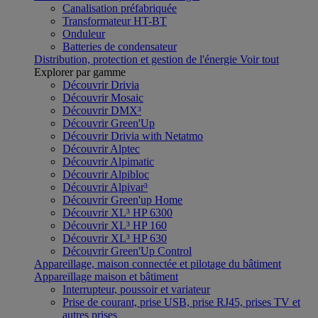
Canalisation préfabriquée
Transformateur HT-BT
Onduleur
Batteries de condensateur
Distribution, protection et gestion de l'énergie
Voir tout
Explorer par gamme
Découvrir Drivia
Découvrir Mosaic
Découvrir DMX³
Découvrir Green'Up
Découvrir Drivia with Netatmo
Découvrir Alptec
Découvrir Alpimatic
Découvrir Alpibloc
Découvrir Alpivar³
Découvrir Green'up Home
Découvrir XL³ HP 6300
Découvrir XL³ HP 160
Découvrir XL³ HP 630
Découvrir Green'Up Control
Appareillage, maison connectée et pilotage du bâtiment
Appareillage maison et bâtiment
Interrupteur, poussoir et variateur
Prise de courant, prise USB, prise RJ45, prises TV et
autres prises