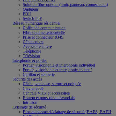
Solution fibre optique (tiroir, panneau, connecteur...)
Onduleur
PDU
Switch PoE
Réseau numérique résidentiel
Coffret de communication
Fibre optique résidentielle
Prise et connecteur RJ45
Câble cuivre
Accessoire cuivre
Téléphonie
Télévision
Interphonie & portier
Portier, visiophonie et interphonie individuel
Portier, visiophonie et interphonie collectif
Carillon et sonnerie
Sécurité des accès
Gâche, ventouse, serrure et poignée
Clavier codé
Centrale Vigik et accessoires
Bouton et poussoir anti-vandale
Intrusion
Eclairage de sécurité
Bloc autonome d'éclairage de sécurité (BAES, BAEH,