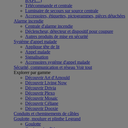
BAPI…)
Télécommande et centrale
Luminaire de secours sur source centrale
Accessoires, étiquettes, pictogrammes, pièces détachées
Alarme incendie
Centrale d'alarme incendie
Déclencheur, détecteur et dispositif pour coupure
Autres produits de mise en sécurité
Système d'appel malade
Applique tête de lit
Appel malade
Signalisation
Accessoires système d'appel malade
Sécurité, communication et réseau
Voir tout
Explorer par gamme
Découvrir Art d'Arnould
Découvrir Living Now
Découvrir Drivia
Découvrir Plexo
Découvrir Mosaic
Découvrir Céliane
Découvrir Dooxie
Conduits et cheminements de câbles
Goulotte, moulure et plinthe Legrand
Goulotte