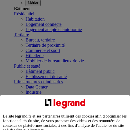
Métier
Bâtiment
Résidentiel
Habitation
Logement connecté
Logement adapté et autonomie
Tertiaire
Bureau, tertiaire
Tertiaire de proximité
Commerce et sport
Hôtellerie
Mobilier de bureau, lieux de vie
Public et santé
Bâtiment public
Établissement de santé
Infrastructures et industries
Data Center
Industrie
Infrastructures
À la une
Contrôler et planifier le fonctionnement des appareils
électriques avec le contacteur connecté
Le site legrand.fr et ses partenaires utilisent des cookies afin d'optimiser les
Répartir et optimiser son tableau électrique
fonctionnalités du site, de vous proposer des vidéos et des remontées de
Legrand Data Center Solutions : concentrer les
contenus de plateformes sociales, à des fins d'analyse de l'audience du site
expertises au service de vos performances