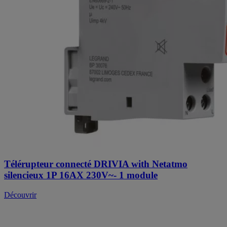
Télérupteur connecté DRIVIA with Netatmo
silencieux 1P 16AX 230V~- 1 module
Découvrir