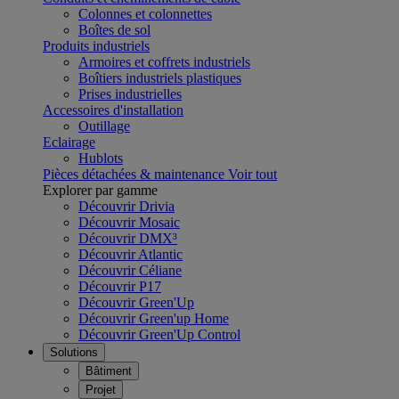
Colonnes et colonnettes
Boîtes de sol
Produits industriels
Armoires et coffrets industriels
Boîtiers industriels plastiques
Prises industrielles
Accessoires d'installation
Outillage
Eclairage
Hublots
Pièces détachées & maintenance
Voir tout
Explorer par gamme
Découvrir Drivia
Découvrir Mosaic
Découvrir DMX³
Découvrir Atlantic
Découvrir Céliane
Découvrir P17
Découvrir Green'Up
Découvrir Green'up Home
Découvrir Green'Up Control
Solutions
Bâtiment
Projet