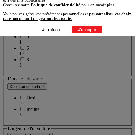
et à des fins publicitaires.
1
Consultez notre
Politique de confidentialité
pour en savoir plus.
4
2
Vous pouvez gérer vos préférences personnelles et
personnaliser vos choix
dans notre outil de gestion des cookies
.
197
4
Je refuse
J'accepte
60
5
1
6
17
8
3
Direction de sortie
Direction de sortie
2
Droit
51
Incliné
5
Largeur de l'ouverture