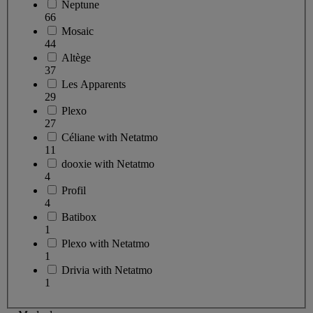
Neptune
66
Mosaic
44
Altège
37
Les Apparents
29
Plexo
27
Céliane with Netatmo
11
dooxie with Netatmo
4
Profil
4
Batibox
1
Plexo with Netatmo
1
Drivia with Netatmo
1