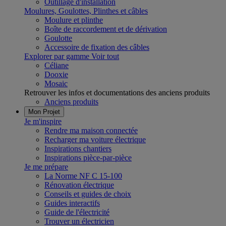
Outillage d'installation
Moulures, Goulottes, Plinthes et câbles
Moulure et plinthe
Boîte de raccordement et de dérivation
Goulotte
Accessoire de fixation des câbles
Explorer par gamme
Voir tout
Céliane
Dooxie
Mosaic
Retrouver les infos et documentations des anciens produits
Anciens produits
Mon Projet
Je m'inspire
Rendre ma maison connectée
Recharger ma voiture électrique
Inspirations chantiers
Inspirations pièce-par-pièce
Je me prépare
La Norme NF C 15-100
Rénovation électrique
Conseils et guides de choix
Guides interactifs
Guide de l'électricité
Trouver un électricien