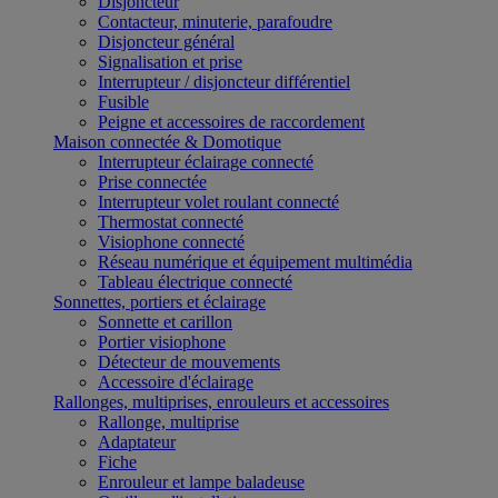
Disjoncteur
Contacteur, minuterie, parafoudre
Disjoncteur général
Signalisation et prise
Interrupteur / disjoncteur différentiel
Fusible
Peigne et accessoires de raccordement
Maison connectée & Domotique
Interrupteur éclairage connecté
Prise connectée
Interrupteur volet roulant connecté
Thermostat connecté
Visiophone connecté
Réseau numérique et équipement multimédia
Tableau électrique connecté
Sonnettes, portiers et éclairage
Sonnette et carillon
Portier visiophone
Détecteur de mouvements
Accessoire d'éclairage
Rallonges, multiprises, enrouleurs et accessoires
Rallonge, multiprise
Adaptateur
Fiche
Enrouleur et lampe baladeuse