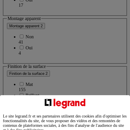
17
Montage apparent
Montage apparent
2
Non
41
Oui
4
Finition de la surface
Finition de la surface
2
Mat
155
Brillant
111
Nombre de modules (construction modulaire)
Le site legrand.fr et ses partenaires utilisent des cookies afin d'optimiser les
fonctionnalités du site, de vous proposer des vidéos et des remontées de
Nombre de modules (construction modulaire)
6
contenus de plateformes sociales, à des fins d'analyse de l'audience du site