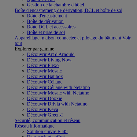
Gestion de la chambre d'hôtel
Boîte d'encastrement, de dérivation, DCL et boîte de sol
Boîte d'encastrement
Boîte de dérivation
Boîte DCL et accessoires
Boîte et prise de sol
Appareillage, maison connectée et pilotage du bâtiment
Voir
tout
Explorer par gamme
Découvrir Art d'Arnould
Découvrir Living Now
Découvrir Plexo
Découvrir Mosaic
Découvrir Batibox
Découvrir Céliane
Découvrir Céliane with Netatmo
Découvrir Mosaic with Netatmo
Découvrir Dooxie
Découvrir Drivia with Netatmo
Découvrir Keva
Découvrir Green-I
Sécurité, communication et réseau
Réseau informatique
Solution cuivre RJ45
Baie, rack et coffret