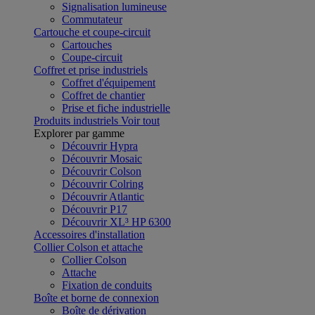
Signalisation lumineuse
Commutateur
Cartouche et coupe-circuit
Cartouches
Coupe-circuit
Coffret et prise industriels
Coffret d'équipement
Coffret de chantier
Prise et fiche industrielle
Produits industriels
Voir tout
Explorer par gamme
Découvrir Hypra
Découvrir Mosaic
Découvrir Colson
Découvrir Colring
Découvrir Atlantic
Découvrir P17
Découvrir XL³ HP 6300
Accessoires d'installation
Collier Colson et attache
Collier Colson
Attache
Fixation de conduits
Boîte et borne de connexion
Boîte de dérivation