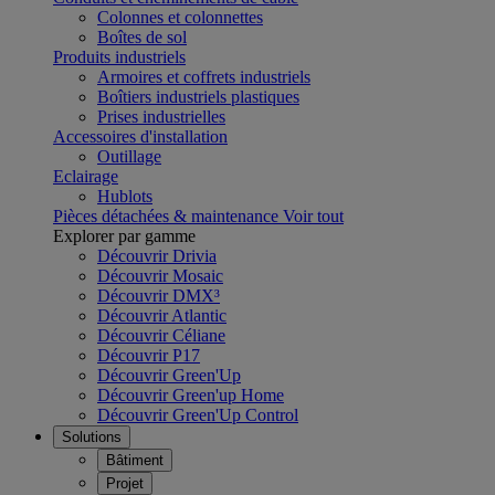
Colonnes et colonnettes
Boîtes de sol
Produits industriels
Armoires et coffrets industriels
Boîtiers industriels plastiques
Prises industrielles
Accessoires d'installation
Outillage
Eclairage
Hublots
Pièces détachées & maintenance
Voir tout
Explorer par gamme
Découvrir Drivia
Découvrir Mosaic
Découvrir DMX³
Découvrir Atlantic
Découvrir Céliane
Découvrir P17
Découvrir Green'Up
Découvrir Green'up Home
Découvrir Green'Up Control
Solutions
Bâtiment
Projet