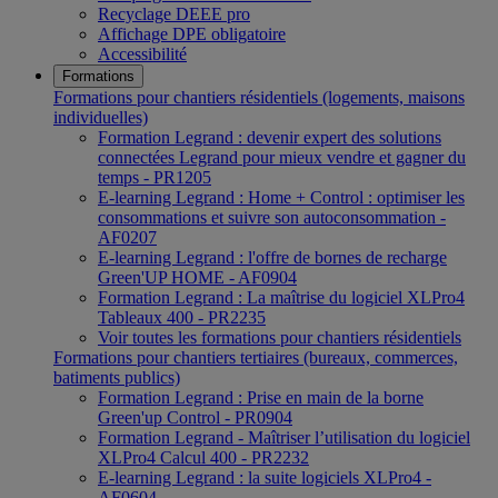
Recyclage DEEE pro
Affichage DPE obligatoire
Accessibilité
Formations
Formations pour chantiers résidentiels (logements, maisons
individuelles)
Formation Legrand : devenir expert des solutions
connectées Legrand pour mieux vendre et gagner du
temps - PR1205
E-learning Legrand : Home + Control : optimiser les
consommations et suivre son autoconsommation -
AF0207
E-learning Legrand : l'offre de bornes de recharge
Green'UP HOME - AF0904
Formation Legrand : La maîtrise du logiciel XLPro4
Tableaux 400 - PR2235
Voir toutes les formations pour chantiers résidentiels
Formations pour chantiers tertiaires (bureaux, commerces,
batiments publics)
Formation Legrand : Prise en main de la borne
Green'up Control - PR0904
Formation Legrand - Maîtriser l’utilisation du logiciel
XLPro4 Calcul 400 - PR2232
E-learning Legrand : la suite logiciels XLPro4 -
AF0604