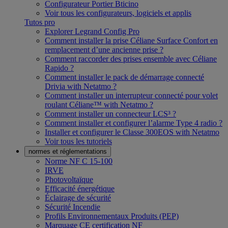
Configurateur Portier Bticino
Voir tous les configurateurs, logiciels et applis
Tutos pro
Explorer Legrand Config Pro
Comment installer la prise Céliane Surface Confort en
remplacement d’une ancienne prise ?
Comment raccorder des prises ensemble avec Céliane
Rapido ?
Comment installer le pack de démarrage connecté
Drivia with Netatmo ?
Comment installer un interrupteur connecté pour volet
roulant Céliane™ with Netatmo ?
Comment installer un connecteur LCS³ ?
Comment installer et configurer l’alarme Type 4 radio ?
Installer et configurer le Classe 300EOS with Netatmo
Voir tous les tutoriels
normes et réglementations
Norme NF C 15-100
IRVE
Photovoltaïque
Efficacité énergétique
Éclairage de sécurité
Sécurité Incendie
Profils Environnementaux Produits (PEP)
Marquage CE certification NF