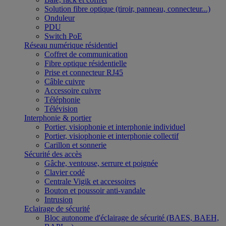
Solution fibre optique (tiroir, panneau, connecteur...)
Onduleur
PDU
Switch PoE
Réseau numérique résidentiel
Coffret de communication
Fibre optique résidentielle
Prise et connecteur RJ45
Câble cuivre
Accessoire cuivre
Téléphonie
Télévision
Interphonie & portier
Portier, visiophonie et interphonie individuel
Portier, visiophonie et interphonie collectif
Carillon et sonnerie
Sécurité des accès
Gâche, ventouse, serrure et poignée
Clavier codé
Centrale Vigik et accessoires
Bouton et poussoir anti-vandale
Intrusion
Eclairage de sécurité
Bloc autonome d'éclairage de sécurité (BAES, BAEH,