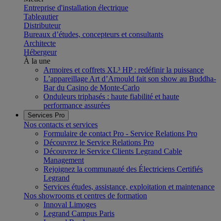
Entreprise d'installation électrique
Tableautier
Distributeur
Bureaux d’études, concepteurs et consultants
Architecte
Hébergeur
À la une
Armoires et coffrets XL³ HP : redéfinir la puissance
L’appareillage Art d’Arnould fait son show au Buddha-
Bar du Casino de Monte-Carlo
Onduleurs triphasés : haute fiabilité et haute
performance assurées
Services Pro
Nos contacts et services
Formulaire de contact Pro - Service Relations Pro
Découvrez le Service Relations Pro
Découvrez le Service Clients Legrand Cable
Management
Rejoignez la communauté des Électriciens Certifiés
Legrand
Services études, assistance, exploitation et maintenance
Nos showrooms et centres de formation
Innoval Limoges
Legrand Campus Paris