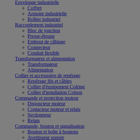
Enveloppe industrielle
Coffret
Armoire industrielle
Boîtier industriel
Raccordement industriel
Bloc de jonction
Presse-étoupe
Embout de câblage
Connecteur
Conduit flexible
Transformateur et alimentation
Transformateur
Alimentation
Collier et accessoires de repérage
Repérage fils et câbles
Collier d'équipement Colring
Collier d'installation Colson
Commande et protection moteur
Disjoncteur moteur
Contacteur moteur et relais
Sectionneur
Relais
Commande, bouton et signalisation
Bouton et boîte à boutons
Avertisseur sonore