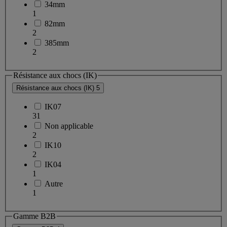
34mm
1
82mm
2
385mm
2
Résistance aux chocs (IK)
Résistance aux chocs (IK)
5
IK07
31
Non applicable
2
IK10
2
IK04
1
Autre
1
Gamme B2B