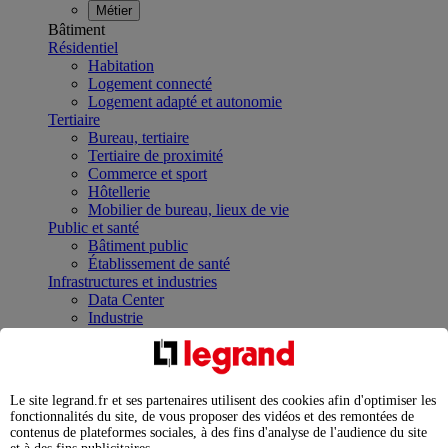
Métier
Bâtiment
Résidentiel
Habitation
Logement connecté
Logement adapté et autonomie
Tertiaire
Bureau, tertiaire
Tertiaire de proximité
Commerce et sport
Hôtellerie
Mobilier de bureau, lieux de vie
Public et santé
Bâtiment public
Établissement de santé
Infrastructures et industries
Data Center
Industrie
Infrastructures
À la une
Contrôler et planifier le fonctionnement des appareils
électriques avec le contacteur connecté
Le site legrand.fr et ses partenaires utilisent des cookies afin d'optimiser les
Répartir et optimiser son tableau électrique
fonctionnalités du site, de vous proposer des vidéos et des remontées de
Legrand Data Center Solutions : concentrer les
contenus de plateformes sociales, à des fins d'analyse de l'audience du site
expertises au service de vos performances