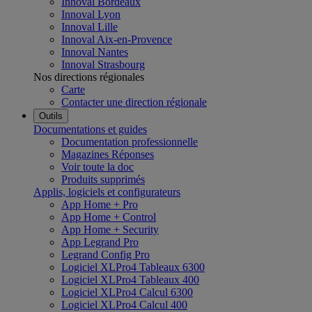
Innoval Bordeaux
Innoval Lyon
Innoval Lille
Innoval Aix-en-Provence
Innoval Nantes
Innoval Strasbourg
Nos directions régionales
Carte
Contacter une direction régionale
Outils
Documentations et guides
Documentation professionnelle
Magazines Réponses
Voir toute la doc
Produits supprimés
Applis, logiciels et configurateurs
App Home + Pro
App Home + Control
App Home + Security
App Legrand Pro
Legrand Config Pro
Logiciel XLPro4 Tableaux 6300
Logiciel XLPro4 Tableaux 400
Logiciel XLPro4 Calcul 6300
Logiciel XLPro4 Calcul 400