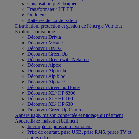
Canalisation préfabriquée
Transformateur HT-BT
Onduleur
Batteries de condensateur
Distribution, protection et gestion de l'énergie
Voir tout
Explorer par gamme
Découvrir Drivia
Découvrir Mosaic
Découvrir DMX³
Découvrir Green'Up
Découvrir Drivia with Netatmo
Découvrir Alptec
Découvrir Alpimatic
Découvrir Alpibloc
Découvrir Alpivar³
Découvrir Green'up Home
Découvrir XL³ HP 6300
Découvrir XL³ HP 160
Découvrir XL³ HP 630
Découvrir Green'Up Control
Appareillage, maison connectée et pilotage du bâtiment
Appareillage maison et bâtiment
Interrupteur, poussoir et variateur
Prise de courant, prise USB, prise RJ45, prises TV et
autres prises