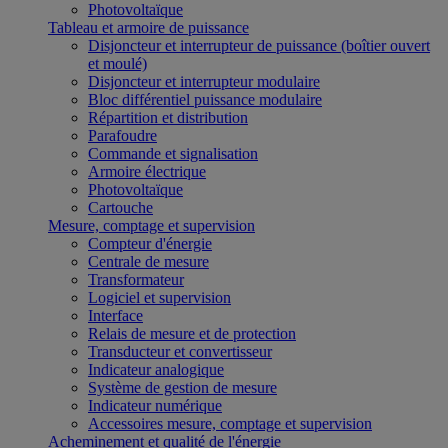
Photovoltaïque
Tableau et armoire de puissance
Disjoncteur et interrupteur de puissance (boîtier ouvert
et moulé)
Disjoncteur et interrupteur modulaire
Bloc différentiel puissance modulaire
Répartition et distribution
Parafoudre
Commande et signalisation
Armoire électrique
Photovoltaïque
Cartouche
Mesure, comptage et supervision
Compteur d'énergie
Centrale de mesure
Transformateur
Logiciel et supervision
Interface
Relais de mesure et de protection
Transducteur et convertisseur
Indicateur analogique
Système de gestion de mesure
Indicateur numérique
Accessoires mesure, comptage et supervision
Acheminement et qualité de l'énergie