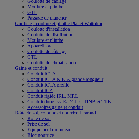
Goulotte de câblage
Moulure et plinthe
GTL
Passage de plancher
Goulotte, moulure et plinthe Planet Wattohm
Goulotte d'installation
Goulotte de distribution
Moulure et plinthe
Appareillage
Goulotte de câblage
GTL
Goulotte de climatisation
Gaine et conduit
Conduit ICTA
Conduit ICTA & ICA grande longueur
Conduit ICTA préfilé
Conduit ICA
Conduit rigide IRL, MRL
Conduit duogliss, Rai’Gliss, TINB et TIIB
Accessoires gaine et conduit
Boîte de sol, colonne et nourrice Legrand
Boîte de sol
Prise de sol
Equipement du bureau
Bloc nourrice