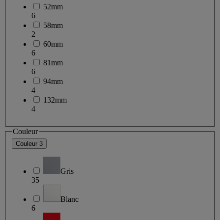
52mm
6
58mm
2
60mm
6
81mm
6
94mm
4
132mm
4
Couleur
Couleur
3
Gris
35
Blanc
6