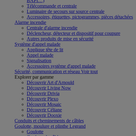
BAPI…)
Télécommande et centrale
Luminaire de secours sur source centrale
Accessoires, étiquettes, pictogrammes, pièces détachées
Alarme incendie
Centrale d'alarme incendie
Déclencheur, détecteur et dispositif pour coupure
Autres produits de mise en sécurité
Système d'appel malade
Applique tête de lit
Appel malade
Signalisation
Accessoires système d'appel malade
Sécurité, communication et réseau
Voir tout
Explorer par gamme
Découvrir Art d'Arnould
Découvrir Living Now
Découvrir Drivia
Découvrir Plexo
Découvrir Mosaic
Découvrir Céliane
Découvrir Dooxie
Conduits et cheminements de câbles
Goulotte, moulure et plinthe Legrand
Goulotte