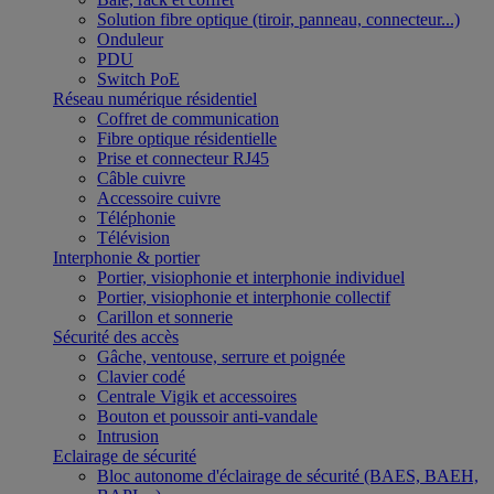
Solution fibre optique (tiroir, panneau, connecteur...)
Onduleur
PDU
Switch PoE
Réseau numérique résidentiel
Coffret de communication
Fibre optique résidentielle
Prise et connecteur RJ45
Câble cuivre
Accessoire cuivre
Téléphonie
Télévision
Interphonie & portier
Portier, visiophonie et interphonie individuel
Portier, visiophonie et interphonie collectif
Carillon et sonnerie
Sécurité des accès
Gâche, ventouse, serrure et poignée
Clavier codé
Centrale Vigik et accessoires
Bouton et poussoir anti-vandale
Intrusion
Eclairage de sécurité
Bloc autonome d'éclairage de sécurité (BAES, BAEH,