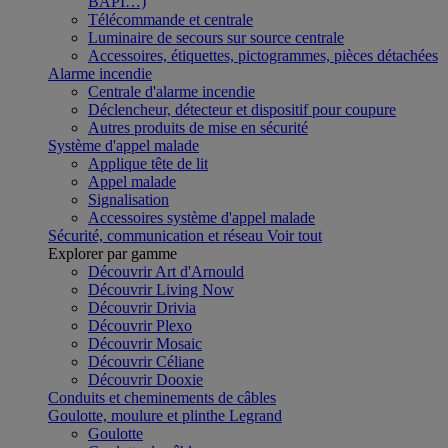
BAPI…)
Télécommande et centrale
Luminaire de secours sur source centrale
Accessoires, étiquettes, pictogrammes, pièces détachées
Alarme incendie
Centrale d'alarme incendie
Déclencheur, détecteur et dispositif pour coupure
Autres produits de mise en sécurité
Système d'appel malade
Applique tête de lit
Appel malade
Signalisation
Accessoires système d'appel malade
Sécurité, communication et réseau
Voir tout
Explorer par gamme
Découvrir Art d'Arnould
Découvrir Living Now
Découvrir Drivia
Découvrir Plexo
Découvrir Mosaic
Découvrir Céliane
Découvrir Dooxie
Conduits et cheminements de câbles
Goulotte, moulure et plinthe Legrand
Goulotte