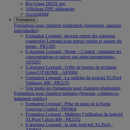
Recyclage DEEE pro
Affichage DPE obligatoire
Accessibilité
Formations
Formations pour chantiers résidentiels (logements, maisons
individuelles)
Formation Legrand : devenir expert des solutions
connectées Legrand pour mieux vendre et gagner du
temps - PR1205
E-learning Legrand : Home + Control : optimiser les
consommations et suivre son autoconsommation -
AF0207
E-learning Legrand : l'offre de bornes de recharge
Green'UP HOME - AF0904
Formation Legrand : La maîtrise du logiciel XLPro4
Tableaux 400 - PR2235
Voir toutes les formations pour chantiers résidentiels
Formations pour chantiers tertiaires (bureaux, commerces,
batiments publics)
Formation Legrand : Prise en main de la borne
Green'up Control - PR0904
Formation Legrand - Maîtriser l’utilisation du logiciel
XLPro4 Calcul 400 - PR2232
E-learning Legrand : la suite logiciels XLPro4 -
AF0604