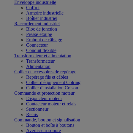
Enveloppe industrielle
Coffret
Armoire industrielle
Boîtier industriel
Raccordement industriel
Bloc de jonction
Presse-étoupe
Embout de câblage
Connecteur
Conduit flexible
Transformateur et alimentation
Transformateur
Alimentation
Collier et accessoires de repérage
Repérage fils et câbles
Collier d'équipement Colring
Collier d'installation Colson
Commande et protection moteur
Disjoncteur moteur
Contacteur moteur et relais
Sectionneur
Relais
Commande, bouton et signalisation
Bouton et boîte à boutons
Avertisseur sonore