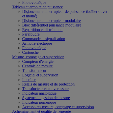
Photovoltaïque
Tableau et armoire de puissance
Disjoncteur et interrupteur de puissance (boîtier ouvert
et moulé)
Disjoncteur et interrupteur modulaire
Bloc différentiel puissance modulaire
Répartition et distribution
Parafoudre
Commande et signalisation
Armoire électrique
Photovoltaïque
Cartouche
Mesure, comptage et supervision
Compteur d'énergie
Centrale de mesure
Transformateur
Logiciel et supervision
Interface
Relais de mesure et de protection
Transducteur et convertisseur
Indicateur analogique
Système de gestion de mesure
Indicateur numérique
Accessoires mesure, comptage et supervision
Acheminement et qualité de l'énergie