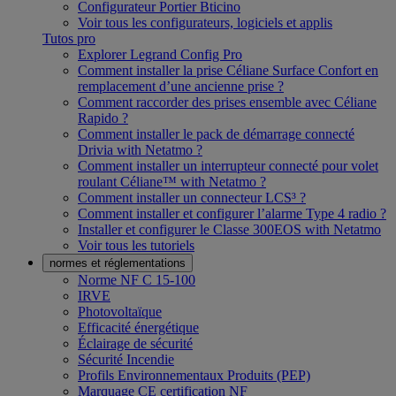
Configurateur Portier Bticino
Voir tous les configurateurs, logiciels et applis
Tutos pro
Explorer Legrand Config Pro
Comment installer la prise Céliane Surface Confort en
remplacement d’une ancienne prise ?
Comment raccorder des prises ensemble avec Céliane
Rapido ?
Comment installer le pack de démarrage connecté
Drivia with Netatmo ?
Comment installer un interrupteur connecté pour volet
roulant Céliane™ with Netatmo ?
Comment installer un connecteur LCS³ ?
Comment installer et configurer l’alarme Type 4 radio ?
Installer et configurer le Classe 300EOS with Netatmo
Voir tous les tutoriels
normes et réglementations
Norme NF C 15-100
IRVE
Photovoltaïque
Efficacité énergétique
Éclairage de sécurité
Sécurité Incendie
Profils Environnementaux Produits (PEP)
Marquage CE certification NF