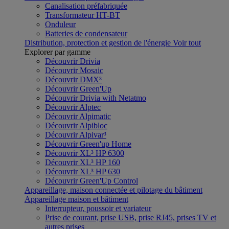
Canalisation préfabriquée
Transformateur HT-BT
Onduleur
Batteries de condensateur
Distribution, protection et gestion de l'énergie
Voir tout
Explorer par gamme
Découvrir Drivia
Découvrir Mosaic
Découvrir DMX³
Découvrir Green'Up
Découvrir Drivia with Netatmo
Découvrir Alptec
Découvrir Alpimatic
Découvrir Alpibloc
Découvrir Alpivar³
Découvrir Green'up Home
Découvrir XL³ HP 6300
Découvrir XL³ HP 160
Découvrir XL³ HP 630
Découvrir Green'Up Control
Appareillage, maison connectée et pilotage du bâtiment
Appareillage maison et bâtiment
Interrupteur, poussoir et variateur
Prise de courant, prise USB, prise RJ45, prises TV et
autres prises