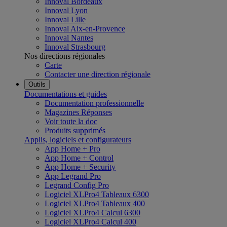
Innoval Bordeaux
Innoval Lyon
Innoval Lille
Innoval Aix-en-Provence
Innoval Nantes
Innoval Strasbourg
Nos directions régionales
Carte
Contacter une direction régionale
Outils
Documentations et guides
Documentation professionnelle
Magazines Réponses
Voir toute la doc
Produits supprimés
Applis, logiciels et configurateurs
App Home + Pro
App Home + Control
App Home + Security
App Legrand Pro
Legrand Config Pro
Logiciel XLPro4 Tableaux 6300
Logiciel XLPro4 Tableaux 400
Logiciel XLPro4 Calcul 6300
Logiciel XLPro4 Calcul 400