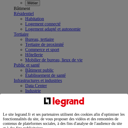
Métier
Bâtiment
Résidentiel
Habitation
Logement connecté
Logement adapté et autonomie
Tertiaire
Bureau, tertiaire
Tertiaire de proximité
Commerce et sport
Hôtellerie
Mobilier de bureau, lieux de vie
Public et santé
Bâtiment public
Établissement de santé
Infrastructures et industries
Data Center
Industrie
Infrastructures
À la une
Contrôler et planifier le fonctionnement des appareils
électriques avec le contacteur connecté
Le site legrand.fr et ses partenaires utilisent des cookies afin d'optimiser les
Répartir et optimiser son tableau électrique
fonctionnalités du site, de vous proposer des vidéos et des remontées de
Legrand Data Center Solutions : concentrer les
contenus de plateformes sociales, à des fins d'analyse de l'audience du site
expertises au service de vos performances