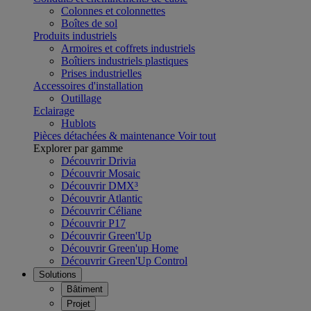
Colonnes et colonnettes
Boîtes de sol
Produits industriels
Armoires et coffrets industriels
Boîtiers industriels plastiques
Prises industrielles
Accessoires d'installation
Outillage
Eclairage
Hublots
Pièces détachées & maintenance
Voir tout
Explorer par gamme
Découvrir Drivia
Découvrir Mosaic
Découvrir DMX³
Découvrir Atlantic
Découvrir Céliane
Découvrir P17
Découvrir Green'Up
Découvrir Green'up Home
Découvrir Green'Up Control
Solutions
Bâtiment
Projet