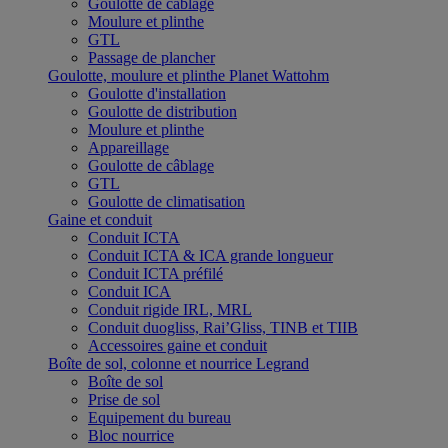
Goulotte de câblage
Moulure et plinthe
GTL
Passage de plancher
Goulotte, moulure et plinthe Planet Wattohm
Goulotte d'installation
Goulotte de distribution
Moulure et plinthe
Appareillage
Goulotte de câblage
GTL
Goulotte de climatisation
Gaine et conduit
Conduit ICTA
Conduit ICTA & ICA grande longueur
Conduit ICTA préfilé
Conduit ICA
Conduit rigide IRL, MRL
Conduit duogliss, Rai’Gliss, TINB et TIIB
Accessoires gaine et conduit
Boîte de sol, colonne et nourrice Legrand
Boîte de sol
Prise de sol
Equipement du bureau
Bloc nourrice