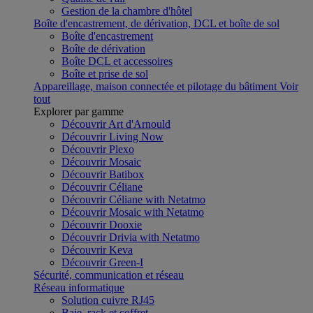
Gestion de la chambre d'hôtel
Boîte d'encastrement, de dérivation, DCL et boîte de sol
Boîte d'encastrement
Boîte de dérivation
Boîte DCL et accessoires
Boîte et prise de sol
Appareillage, maison connectée et pilotage du bâtiment
Voir
tout
Explorer par gamme
Découvrir Art d'Arnould
Découvrir Living Now
Découvrir Plexo
Découvrir Mosaic
Découvrir Batibox
Découvrir Céliane
Découvrir Céliane with Netatmo
Découvrir Mosaic with Netatmo
Découvrir Dooxie
Découvrir Drivia with Netatmo
Découvrir Keva
Découvrir Green-I
Sécurité, communication et réseau
Réseau informatique
Solution cuivre RJ45
Baie, rack et coffret