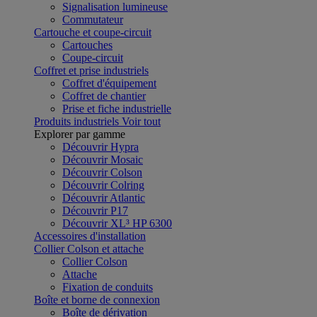
Signalisation lumineuse
Commutateur
Cartouche et coupe-circuit
Cartouches
Coupe-circuit
Coffret et prise industriels
Coffret d'équipement
Coffret de chantier
Prise et fiche industrielle
Produits industriels
Voir tout
Explorer par gamme
Découvrir Hypra
Découvrir Mosaic
Découvrir Colson
Découvrir Colring
Découvrir Atlantic
Découvrir P17
Découvrir XL³ HP 6300
Accessoires d'installation
Collier Colson et attache
Collier Colson
Attache
Fixation de conduits
Boîte et borne de connexion
Boîte de dérivation