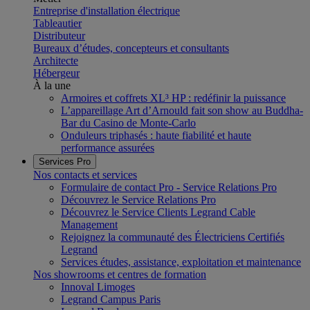
Entreprise d'installation électrique
Tableautier
Distributeur
Bureaux d’études, concepteurs et consultants
Architecte
Hébergeur
À la une
Armoires et coffrets XL³ HP : redéfinir la puissance
L’appareillage Art d’Arnould fait son show au Buddha-
Bar du Casino de Monte-Carlo
Onduleurs triphasés : haute fiabilité et haute
performance assurées
Services Pro
Nos contacts et services
Formulaire de contact Pro - Service Relations Pro
Découvrez le Service Relations Pro
Découvrez le Service Clients Legrand Cable
Management
Rejoignez la communauté des Électriciens Certifiés
Legrand
Services études, assistance, exploitation et maintenance
Nos showrooms et centres de formation
Innoval Limoges
Legrand Campus Paris