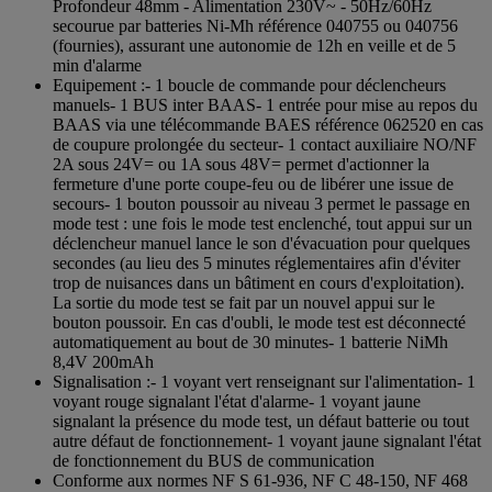
Profondeur 48mm - Alimentation 230V~ - 50Hz/60Hz
secourue par batteries Ni-Mh référence 040755 ou 040756
(fournies), assurant une autonomie de 12h en veille et de 5
min d'alarme
Equipement :- 1 boucle de commande pour déclencheurs
manuels- 1 BUS inter BAAS- 1 entrée pour mise au repos du
BAAS via une télécommande BAES référence 062520 en cas
de coupure prolongée du secteur- 1 contact auxiliaire NO/NF
2A sous 24V= ou 1A sous 48V= permet d'actionner la
fermeture d'une porte coupe-feu ou de libérer une issue de
secours- 1 bouton poussoir au niveau 3 permet le passage en
mode test : une fois le mode test enclenché, tout appui sur un
déclencheur manuel lance le son d'évacuation pour quelques
secondes (au lieu des 5 minutes réglementaires afin d'éviter
trop de nuisances dans un bâtiment en cours d'exploitation).
La sortie du mode test se fait par un nouvel appui sur le
bouton poussoir. En cas d'oubli, le mode test est déconnecté
automatiquement au bout de 30 minutes- 1 batterie NiMh
8,4V 200mAh
Signalisation :- 1 voyant vert renseignant sur l'alimentation- 1
voyant rouge signalant l'état d'alarme- 1 voyant jaune
signalant la présence du mode test, un défaut batterie ou tout
autre défaut de fonctionnement- 1 voyant jaune signalant l'état
de fonctionnement du BUS de communication
Conforme aux normes NF S 61-936, NF C 48-150, NF 468