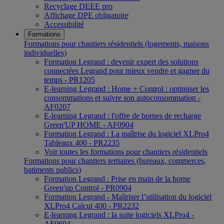
Recyclage DEEE pro
Affichage DPE obligatoire
Accessibilité
Formations
Formations pour chantiers résidentiels (logements, maisons
individuelles)
Formation Legrand : devenir expert des solutions
connectées Legrand pour mieux vendre et gagner du
temps - PR1205
E-learning Legrand : Home + Control : optimiser les
consommations et suivre son autoconsommation -
AF0207
E-learning Legrand : l'offre de bornes de recharge
Green'UP HOME - AF0904
Formation Legrand : La maîtrise du logiciel XLPro4
Tableaux 400 - PR2235
Voir toutes les formations pour chantiers résidentiels
Formations pour chantiers tertiaires (bureaux, commerces,
batiments publics)
Formation Legrand : Prise en main de la borne
Green'up Control - PR0904
Formation Legrand - Maîtriser l’utilisation du logiciel
XLPro4 Calcul 400 - PR2232
E-learning Legrand : la suite logiciels XLPro4 -
AF0604