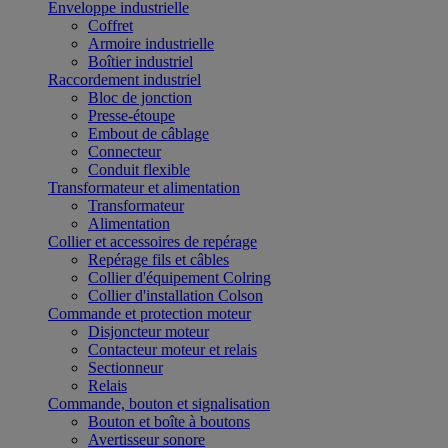
Enveloppe industrielle
Coffret
Armoire industrielle
Boîtier industriel
Raccordement industriel
Bloc de jonction
Presse-étoupe
Embout de câblage
Connecteur
Conduit flexible
Transformateur et alimentation
Transformateur
Alimentation
Collier et accessoires de repérage
Repérage fils et câbles
Collier d'équipement Colring
Collier d'installation Colson
Commande et protection moteur
Disjoncteur moteur
Contacteur moteur et relais
Sectionneur
Relais
Commande, bouton et signalisation
Bouton et boîte à boutons
Avertisseur sonore