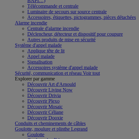
BAPI…)
Télécommande et centrale
Luminaire de secours sur source centrale
Accessoires, étiquettes, pictogrammes, pièces détachées
Alarme incendie
Centrale d'alarme incendie
Déclencheur, détecteur et dispositif pour coupure
Autres produits de mise en sécurité
Système d'appel malade
Applique tête de lit
Appel malade
Signalisation
Accessoires système d'appel malade
Sécurité, communication et réseau
Voir tout
Explorer par gamme
Découvrir Art d'Arnould
Découvrir Living Now
Découvrir Drivia
Découvrir Plexo
Découvrir Mosaic
Découvrir Céliane
Découvrir Dooxie
Conduits et cheminements de câbles
Goulotte, moulure et plinthe Legrand
Goulotte