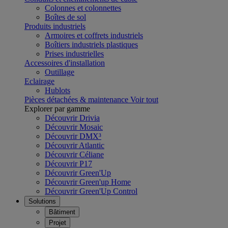
Colonnes et colonnettes
Boîtes de sol
Produits industriels
Armoires et coffrets industriels
Boîtiers industriels plastiques
Prises industrielles
Accessoires d'installation
Outillage
Eclairage
Hublots
Pièces détachées & maintenance
Voir tout
Explorer par gamme
Découvrir Drivia
Découvrir Mosaic
Découvrir DMX³
Découvrir Atlantic
Découvrir Céliane
Découvrir P17
Découvrir Green'Up
Découvrir Green'up Home
Découvrir Green'Up Control
Solutions
Bâtiment
Projet