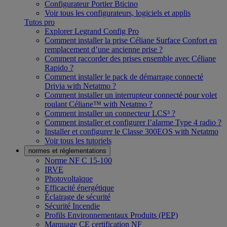
Configurateur Portier Bticino
Voir tous les configurateurs, logiciels et applis
Tutos pro
Explorer Legrand Config Pro
Comment installer la prise Céliane Surface Confort en
remplacement d’une ancienne prise ?
Comment raccorder des prises ensemble avec Céliane
Rapido ?
Comment installer le pack de démarrage connecté
Drivia with Netatmo ?
Comment installer un interrupteur connecté pour volet
roulant Céliane™ with Netatmo ?
Comment installer un connecteur LCS³ ?
Comment installer et configurer l’alarme Type 4 radio ?
Installer et configurer le Classe 300EOS with Netatmo
Voir tous les tutoriels
normes et réglementations
Norme NF C 15-100
IRVE
Photovoltaïque
Efficacité énergétique
Éclairage de sécurité
Sécurité Incendie
Profils Environnementaux Produits (PEP)
Marquage CE certification NF