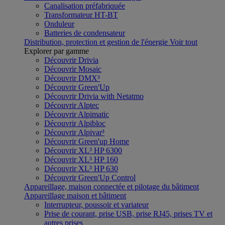
Canalisation préfabriquée
Transformateur HT-BT
Onduleur
Batteries de condensateur
Distribution, protection et gestion de l'énergie
Voir tout
Explorer par gamme
Découvrir Drivia
Découvrir Mosaic
Découvrir DMX³
Découvrir Green'Up
Découvrir Drivia with Netatmo
Découvrir Alptec
Découvrir Alpimatic
Découvrir Alpibloc
Découvrir Alpivar³
Découvrir Green'up Home
Découvrir XL³ HP 6300
Découvrir XL³ HP 160
Découvrir XL³ HP 630
Découvrir Green'Up Control
Appareillage, maison connectée et pilotage du bâtiment
Appareillage maison et bâtiment
Interrupteur, poussoir et variateur
Prise de courant, prise USB, prise RJ45, prises TV et
autres prises