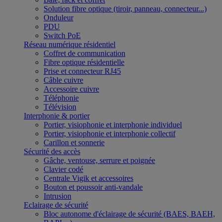
Solution fibre optique (tiroir, panneau, connecteur...)
Onduleur
PDU
Switch PoE
Réseau numérique résidentiel
Coffret de communication
Fibre optique résidentielle
Prise et connecteur RJ45
Câble cuivre
Accessoire cuivre
Téléphonie
Télévision
Interphonie & portier
Portier, visiophonie et interphonie individuel
Portier, visiophonie et interphonie collectif
Carillon et sonnerie
Sécurité des accès
Gâche, ventouse, serrure et poignée
Clavier codé
Centrale Vigik et accessoires
Bouton et poussoir anti-vandale
Intrusion
Eclairage de sécurité
Bloc autonome d'éclairage de sécurité (BAES, BAEH,