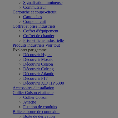
Signalisation lumineuse
Commutateur
Cartouche et coupe-circuit
Cartouches
Coupe-circuit
Coffret et prise industriels
Coffret d'équipement
Coffret de chantier
Prise et fiche industrielle
Produits industriels
Voir tout
Explorer par gamme
Découvrir Hypra
Découvrir Mosaic
Découvrir Colson
Découvrir Colring
Découvrir Atlantic
Découvrir P17
Découvrir XL³ HP 6300
Accessoires d'installation
Collier Colson et attache
Collier Colson
Attache
Fixation de conduits
Boîte et borne de connexion
Boîte de dérivation