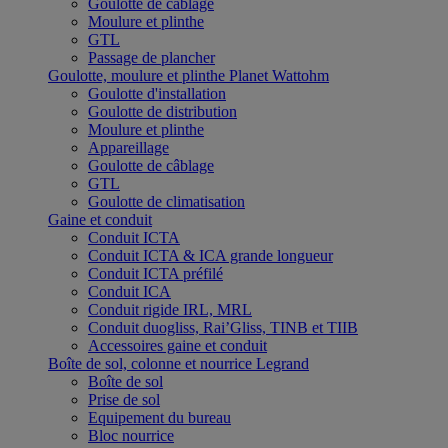
Goulotte de câblage
Moulure et plinthe
GTL
Passage de plancher
Goulotte, moulure et plinthe Planet Wattohm
Goulotte d'installation
Goulotte de distribution
Moulure et plinthe
Appareillage
Goulotte de câblage
GTL
Goulotte de climatisation
Gaine et conduit
Conduit ICTA
Conduit ICTA & ICA grande longueur
Conduit ICTA préfilé
Conduit ICA
Conduit rigide IRL, MRL
Conduit duogliss, Rai’Gliss, TINB et TIIB
Accessoires gaine et conduit
Boîte de sol, colonne et nourrice Legrand
Boîte de sol
Prise de sol
Equipement du bureau
Bloc nourrice