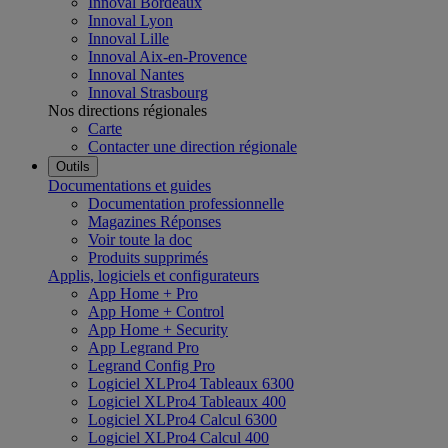
Innoval Bordeaux
Innoval Lyon
Innoval Lille
Innoval Aix-en-Provence
Innoval Nantes
Innoval Strasbourg
Nos directions régionales
Carte
Contacter une direction régionale
Outils
Documentations et guides
Documentation professionnelle
Magazines Réponses
Voir toute la doc
Produits supprimés
Applis, logiciels et configurateurs
App Home + Pro
App Home + Control
App Home + Security
App Legrand Pro
Legrand Config Pro
Logiciel XLPro4 Tableaux 6300
Logiciel XLPro4 Tableaux 400
Logiciel XLPro4 Calcul 6300
Logiciel XLPro4 Calcul 400