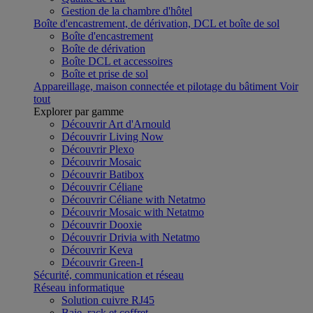
Gestion de la chambre d'hôtel
Boîte d'encastrement, de dérivation, DCL et boîte de sol
Boîte d'encastrement
Boîte de dérivation
Boîte DCL et accessoires
Boîte et prise de sol
Appareillage, maison connectée et pilotage du bâtiment
Voir
tout
Explorer par gamme
Découvrir Art d'Arnould
Découvrir Living Now
Découvrir Plexo
Découvrir Mosaic
Découvrir Batibox
Découvrir Céliane
Découvrir Céliane with Netatmo
Découvrir Mosaic with Netatmo
Découvrir Dooxie
Découvrir Drivia with Netatmo
Découvrir Keva
Découvrir Green-I
Sécurité, communication et réseau
Réseau informatique
Solution cuivre RJ45
Baie, rack et coffret