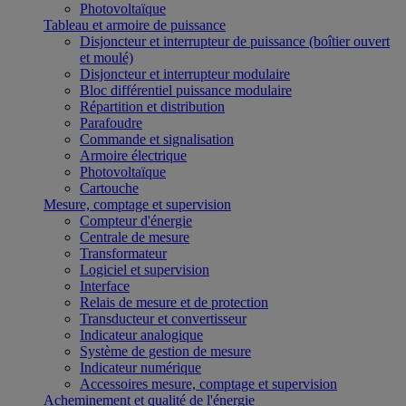
Photovoltaïque
Tableau et armoire de puissance
Disjoncteur et interrupteur de puissance (boîtier ouvert
et moulé)
Disjoncteur et interrupteur modulaire
Bloc différentiel puissance modulaire
Répartition et distribution
Parafoudre
Commande et signalisation
Armoire électrique
Photovoltaïque
Cartouche
Mesure, comptage et supervision
Compteur d'énergie
Centrale de mesure
Transformateur
Logiciel et supervision
Interface
Relais de mesure et de protection
Transducteur et convertisseur
Indicateur analogique
Système de gestion de mesure
Indicateur numérique
Accessoires mesure, comptage et supervision
Acheminement et qualité de l'énergie