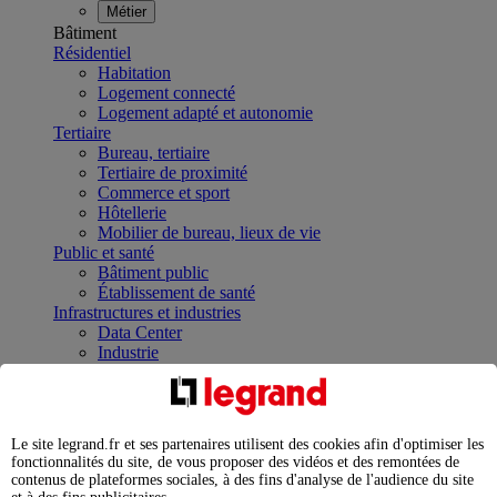
Métier
Bâtiment
Résidentiel
Habitation
Logement connecté
Logement adapté et autonomie
Tertiaire
Bureau, tertiaire
Tertiaire de proximité
Commerce et sport
Hôtellerie
Mobilier de bureau, lieux de vie
Public et santé
Bâtiment public
Établissement de santé
Infrastructures et industries
Data Center
Industrie
Infrastructures
À la une
Contrôler et planifier le fonctionnement des appareils
électriques avec le contacteur connecté
Le site legrand.fr et ses partenaires utilisent des cookies afin d'optimiser les
Répartir et optimiser son tableau électrique
fonctionnalités du site, de vous proposer des vidéos et des remontées de
Legrand Data Center Solutions : concentrer les
contenus de plateformes sociales, à des fins d'analyse de l'audience du site
expertises au service de vos performances