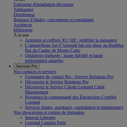
Entreprise d'installation électrique
Tableautier
Distributeur
Bureaux d’études, concepteurs et consultants
Architecte
Hébergeur
À la une
Armoires et coffrets XL³ HP : redéfinir la puissance
L’appareillage Art d’Arnould fait son show au Buddha-
Bar du Casino de Monte-Carlo
Onduleurs triphasés : haute fiabilité et haute
performance assurées
Services Pro
Nos contacts et services
Formulaire de contact Pro - Service Relations Pro
Découvrez le Service Relations Pro
Découvrez le Service Clients Legrand Cable
Management
Rejoignez la communauté des Électriciens Certifiés
Legrand
Services études, assistance, exploitation et maintenance
Nos showrooms et centres de formation
Innoval Limoges
Legrand Campus Paris