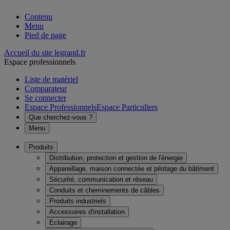
Contenu
Menu
Pied de page
Accueil du site legrand.fr
Espace professionnels
Liste de matériel
Comparateur
Se connecter
Espace Professionnels
Espace Particuliers
Que cherchez-vous ?
Menu
Produits
Distribution, protection et gestion de l'énergie
Appareillage, maison connectée et pilotage du bâtiment
Sécurité, communication et réseau
Conduits et cheminements de câbles
Produits industriels
Accessoires d'installation
Eclairage