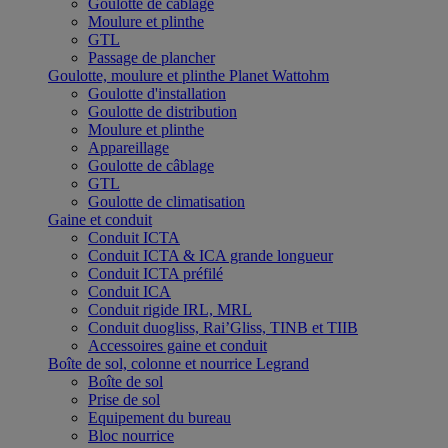
Goulotte de câblage
Moulure et plinthe
GTL
Passage de plancher
Goulotte, moulure et plinthe Planet Wattohm
Goulotte d'installation
Goulotte de distribution
Moulure et plinthe
Appareillage
Goulotte de câblage
GTL
Goulotte de climatisation
Gaine et conduit
Conduit ICTA
Conduit ICTA & ICA grande longueur
Conduit ICTA préfilé
Conduit ICA
Conduit rigide IRL, MRL
Conduit duogliss, Rai’Gliss, TINB et TIIB
Accessoires gaine et conduit
Boîte de sol, colonne et nourrice Legrand
Boîte de sol
Prise de sol
Equipement du bureau
Bloc nourrice