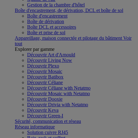
Gestion de la chambre d'hôtel
Boîte d'encastrement, de dérivation, DCL et boîte de sol
Boîte d'encastrement
Boîte de dérivation
Boîte DCL et accessoires
Boîte et prise de sol
Appareillage, maison connectée et pilotage du bâtiment
Voir
tout
Explorer par gamme
Découvrir Art d'Arnould
Découvrir Living Now
Découvrir Plexo
Découvrir Mosaic
Découvrir Batibox
Découvrir Céliane
Découvrir Céliane with Netatmo
Découvrir Mosaic with Netatmo
Découvrir Dooxie
Découvrir Drivia with Netatmo
Découvrir Keva
Découvrir Green-I
Sécurité, communication et réseau
Réseau informatique
Solution cuivre RJ45
Baie, rack et coffret