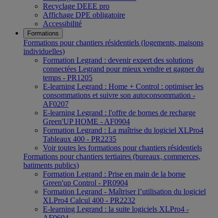
Recyclage DEEE pro
Affichage DPE obligatoire
Accessibilité
Formations
Formations pour chantiers résidentiels (logements, maisons
individuelles)
Formation Legrand : devenir expert des solutions
connectées Legrand pour mieux vendre et gagner du
temps - PR1205
E-learning Legrand : Home + Control : optimiser les
consommations et suivre son autoconsommation -
AF0207
E-learning Legrand : l'offre de bornes de recharge
Green'UP HOME - AF0904
Formation Legrand : La maîtrise du logiciel XLPro4
Tableaux 400 - PR2235
Voir toutes les formations pour chantiers résidentiels
Formations pour chantiers tertiaires (bureaux, commerces,
batiments publics)
Formation Legrand : Prise en main de la borne
Green'up Control - PR0904
Formation Legrand - Maîtriser l’utilisation du logiciel
XLPro4 Calcul 400 - PR2232
E-learning Legrand : la suite logiciels XLPro4 -
AF0604