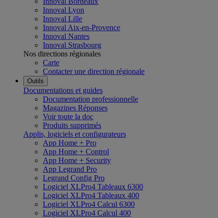
Innoval Bordeaux
Innoval Lyon
Innoval Lille
Innoval Aix-en-Provence
Innoval Nantes
Innoval Strasbourg
Nos directions régionales
Carte
Contacter une direction régionale
Outils
Documentations et guides
Documentation professionnelle
Magazines Réponses
Voir toute la doc
Produits supprimés
Applis, logiciels et configurateurs
App Home + Pro
App Home + Control
App Home + Security
App Legrand Pro
Legrand Config Pro
Logiciel XLPro4 Tableaux 6300
Logiciel XLPro4 Tableaux 400
Logiciel XLPro4 Calcul 6300
Logiciel XLPro4 Calcul 400