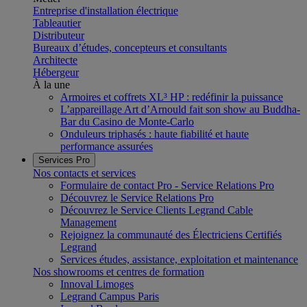
Entreprise d'installation électrique
Tableautier
Distributeur
Bureaux d’études, concepteurs et consultants
Architecte
Hébergeur
À la une
Armoires et coffrets XL³ HP : redéfinir la puissance
L’appareillage Art d’Arnould fait son show au Buddha-
Bar du Casino de Monte-Carlo
Onduleurs triphasés : haute fiabilité et haute
performance assurées
Services Pro
Nos contacts et services
Formulaire de contact Pro - Service Relations Pro
Découvrez le Service Relations Pro
Découvrez le Service Clients Legrand Cable
Management
Rejoignez la communauté des Électriciens Certifiés
Legrand
Services études, assistance, exploitation et maintenance
Nos showrooms et centres de formation
Innoval Limoges
Legrand Campus Paris