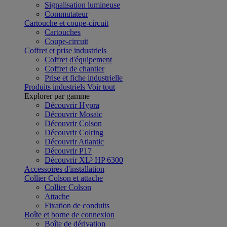
Signalisation lumineuse
Commutateur
Cartouche et coupe-circuit
Cartouches
Coupe-circuit
Coffret et prise industriels
Coffret d'équipement
Coffret de chantier
Prise et fiche industrielle
Produits industriels
Voir tout
Explorer par gamme
Découvrir Hypra
Découvrir Mosaic
Découvrir Colson
Découvrir Colring
Découvrir Atlantic
Découvrir P17
Découvrir XL³ HP 6300
Accessoires d'installation
Collier Colson et attache
Collier Colson
Attache
Fixation de conduits
Boîte et borne de connexion
Boîte de dérivation