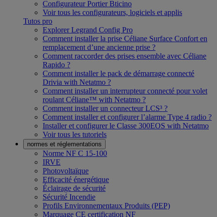
Configurateur Portier Bticino
Voir tous les configurateurs, logiciels et applis
Tutos pro
Explorer Legrand Config Pro
Comment installer la prise Céliane Surface Confort en
remplacement d’une ancienne prise ?
Comment raccorder des prises ensemble avec Céliane
Rapido ?
Comment installer le pack de démarrage connecté
Drivia with Netatmo ?
Comment installer un interrupteur connecté pour volet
roulant Céliane™ with Netatmo ?
Comment installer un connecteur LCS³ ?
Comment installer et configurer l’alarme Type 4 radio ?
Installer et configurer le Classe 300EOS with Netatmo
Voir tous les tutoriels
normes et réglementations
Norme NF C 15-100
IRVE
Photovoltaïque
Efficacité énergétique
Éclairage de sécurité
Sécurité Incendie
Profils Environnementaux Produits (PEP)
Marquage CE certification NF