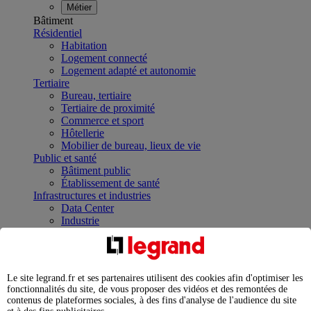
Métier
Bâtiment
Résidentiel
Habitation
Logement connecté
Logement adapté et autonomie
Tertiaire
Bureau, tertiaire
Tertiaire de proximité
Commerce et sport
Hôtellerie
Mobilier de bureau, lieux de vie
Public et santé
Bâtiment public
Établissement de santé
Infrastructures et industries
Data Center
Industrie
Infrastructures
À la une
Contrôler et planifier le fonctionnement des appareils
électriques avec le contacteur connecté
Le site legrand.fr et ses partenaires utilisent des cookies afin d'optimiser les
Répartir et optimiser son tableau électrique
fonctionnalités du site, de vous proposer des vidéos et des remontées de
Legrand Data Center Solutions : concentrer les
contenus de plateformes sociales, à des fins d'analyse de l'audience du site
expertises au service de vos performances