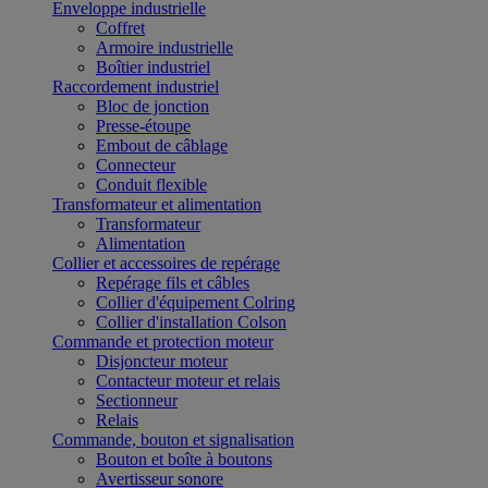
Enveloppe industrielle
Coffret
Armoire industrielle
Boîtier industriel
Raccordement industriel
Bloc de jonction
Presse-étoupe
Embout de câblage
Connecteur
Conduit flexible
Transformateur et alimentation
Transformateur
Alimentation
Collier et accessoires de repérage
Repérage fils et câbles
Collier d'équipement Colring
Collier d'installation Colson
Commande et protection moteur
Disjoncteur moteur
Contacteur moteur et relais
Sectionneur
Relais
Commande, bouton et signalisation
Bouton et boîte à boutons
Avertisseur sonore