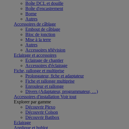
Boîte DCL et douille
Boîte d'encastrement
Borne
Autres
Accessoires de câblage
Embout de câblage
Bloc de jonction
Mise à la terre
Autres
Accessoires télévision
Eclairage et accessoires
Eclairage de chantier
Accessoires d'éclairage
Fiche, rallonge et multiprise
Prolongateur, fiche et adaptateur
Fiche et rallonge multiprise
Enrouleur et rallonge
Divers (Adaptateur, programmateur, …)
Accessoires d'installation
Voir tout
Explorer par gamme
Découvrir Plexo
Découvrir Colson
Découvrir Batibox
Eclairage
Applique et hublot