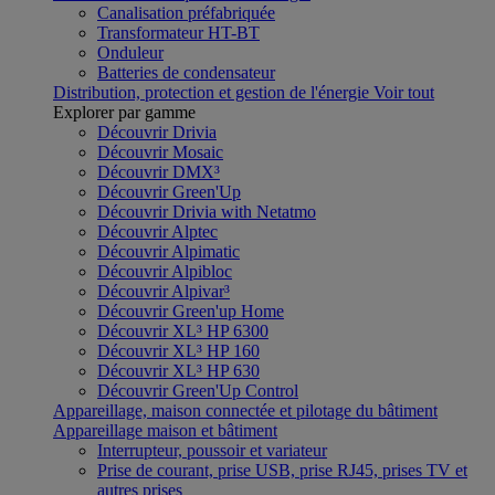
Canalisation préfabriquée
Transformateur HT-BT
Onduleur
Batteries de condensateur
Distribution, protection et gestion de l'énergie
Voir tout
Explorer par gamme
Découvrir Drivia
Découvrir Mosaic
Découvrir DMX³
Découvrir Green'Up
Découvrir Drivia with Netatmo
Découvrir Alptec
Découvrir Alpimatic
Découvrir Alpibloc
Découvrir Alpivar³
Découvrir Green'up Home
Découvrir XL³ HP 6300
Découvrir XL³ HP 160
Découvrir XL³ HP 630
Découvrir Green'Up Control
Appareillage, maison connectée et pilotage du bâtiment
Appareillage maison et bâtiment
Interrupteur, poussoir et variateur
Prise de courant, prise USB, prise RJ45, prises TV et
autres prises