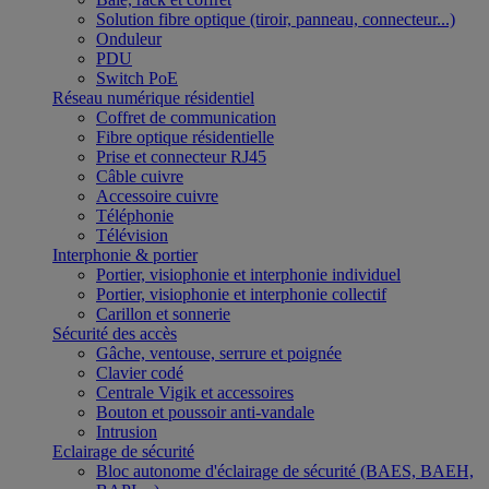
Solution fibre optique (tiroir, panneau, connecteur...)
Onduleur
PDU
Switch PoE
Réseau numérique résidentiel
Coffret de communication
Fibre optique résidentielle
Prise et connecteur RJ45
Câble cuivre
Accessoire cuivre
Téléphonie
Télévision
Interphonie & portier
Portier, visiophonie et interphonie individuel
Portier, visiophonie et interphonie collectif
Carillon et sonnerie
Sécurité des accès
Gâche, ventouse, serrure et poignée
Clavier codé
Centrale Vigik et accessoires
Bouton et poussoir anti-vandale
Intrusion
Eclairage de sécurité
Bloc autonome d'éclairage de sécurité (BAES, BAEH,