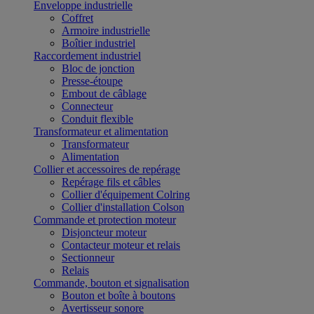
Enveloppe industrielle
Coffret
Armoire industrielle
Boîtier industriel
Raccordement industriel
Bloc de jonction
Presse-étoupe
Embout de câblage
Connecteur
Conduit flexible
Transformateur et alimentation
Transformateur
Alimentation
Collier et accessoires de repérage
Repérage fils et câbles
Collier d'équipement Colring
Collier d'installation Colson
Commande et protection moteur
Disjoncteur moteur
Contacteur moteur et relais
Sectionneur
Relais
Commande, bouton et signalisation
Bouton et boîte à boutons
Avertisseur sonore