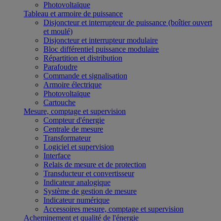
Photovoltaïque
Tableau et armoire de puissance
Disjoncteur et interrupteur de puissance (boîtier ouvert
et moulé)
Disjoncteur et interrupteur modulaire
Bloc différentiel puissance modulaire
Répartition et distribution
Parafoudre
Commande et signalisation
Armoire électrique
Photovoltaïque
Cartouche
Mesure, comptage et supervision
Compteur d'énergie
Centrale de mesure
Transformateur
Logiciel et supervision
Interface
Relais de mesure et de protection
Transducteur et convertisseur
Indicateur analogique
Système de gestion de mesure
Indicateur numérique
Accessoires mesure, comptage et supervision
Acheminement et qualité de l'énergie