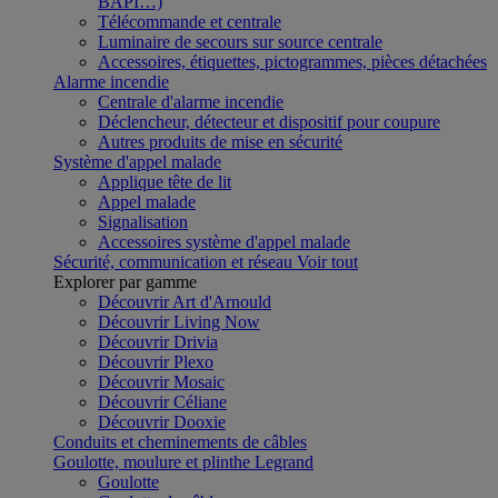
BAPI…)
Télécommande et centrale
Luminaire de secours sur source centrale
Accessoires, étiquettes, pictogrammes, pièces détachées
Alarme incendie
Centrale d'alarme incendie
Déclencheur, détecteur et dispositif pour coupure
Autres produits de mise en sécurité
Système d'appel malade
Applique tête de lit
Appel malade
Signalisation
Accessoires système d'appel malade
Sécurité, communication et réseau
Voir tout
Explorer par gamme
Découvrir Art d'Arnould
Découvrir Living Now
Découvrir Drivia
Découvrir Plexo
Découvrir Mosaic
Découvrir Céliane
Découvrir Dooxie
Conduits et cheminements de câbles
Goulotte, moulure et plinthe Legrand
Goulotte