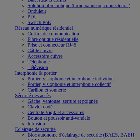
Solution fibre optique (tiroir, panneau, connecteur...)
Onduleur
PDU
Switch PoE
Réseau numérique résidentiel
Coffret de communication
Fibre optique résidentielle
Prise et connecteur RJ45
Câble cuivre
Accessoire cuivre
Téléphonie
Télévision
Interphonie & portier
Portier, visiophonie et interphonie individuel
Portier, visiophonie et interphonie collectif
Carillon et sonnerie
Sécurité des accès
Gâche, ventouse, serrure et poignée
Clavier codé
Centrale Vigik et accessoires
Bouton et poussoir anti-vandale
Intrusion
Eclairage de sécurité
Bloc autonome d'éclairage de sécurité (BAES, BAEH,