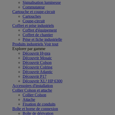
Signalisation lumineuse
Commutateur
Cartouche et coupe-circuit
Cartouches
Coupe-circuit
Coffret et prise industriels
Coffret d'équipement
Coffret de chantier
Prise et fiche industrielle
Produits industriels
Voir tout
Explorer par gamme
Découvrir Hypra
Découvrir Mosaic
Découvrir Colson
Découvrir Colring
Découvrir Atlantic
Découvrir P17
Découvrir XL³ HP 6300
Accessoires d'installation
Collier Colson et attache
Collier Colson
Attache
Fixation de conduits
Boîte et borne de connexion
Boîte de dérivation