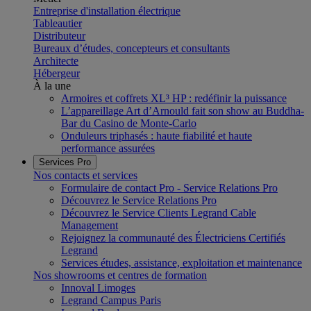
Entreprise d'installation électrique
Tableautier
Distributeur
Bureaux d’études, concepteurs et consultants
Architecte
Hébergeur
À la une
Armoires et coffrets XL³ HP : redéfinir la puissance
L’appareillage Art d’Arnould fait son show au Buddha-
Bar du Casino de Monte-Carlo
Onduleurs triphasés : haute fiabilité et haute
performance assurées
Services Pro
Nos contacts et services
Formulaire de contact Pro - Service Relations Pro
Découvrez le Service Relations Pro
Découvrez le Service Clients Legrand Cable
Management
Rejoignez la communauté des Électriciens Certifiés
Legrand
Services études, assistance, exploitation et maintenance
Nos showrooms et centres de formation
Innoval Limoges
Legrand Campus Paris