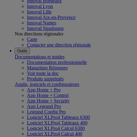
Innoval Bordeaux
Innoval Lyon
Innoval Lille
Innoval Aix-en-Provence
Innoval Nantes
Innoval Strasbourg
Nos directions régionales
Carte
Contacter une direction régionale
Outils
Documentations et guides
Documentation professionnelle
Magazines Réponses
Voir toute la doc
Produits supprimés
Applis, logiciels et configurateurs
App Home + Pro
App Home + Control
App Home + Security
App Legrand Pro
Legrand Config Pro
Logiciel XLPro4 Tableaux 6300
Logiciel XLPro4 Tableaux 400
Logiciel XLPro4 Calcul 6300
Logiciel XLPro4 Calcul 400