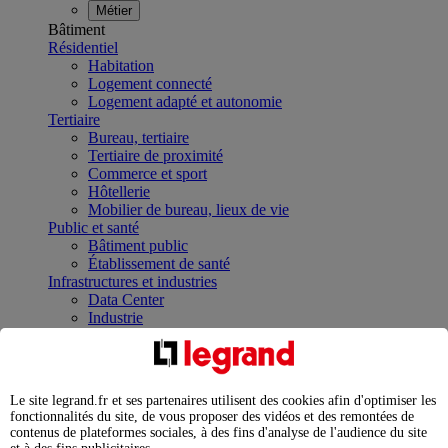
Métier
Bâtiment
Résidentiel
Habitation
Logement connecté
Logement adapté et autonomie
Tertiaire
Bureau, tertiaire
Tertiaire de proximité
Commerce et sport
Hôtellerie
Mobilier de bureau, lieux de vie
Public et santé
Bâtiment public
Établissement de santé
Infrastructures et industries
Data Center
Industrie
Infrastructures
À la une
Contrôler et planifier le fonctionnement des appareils
électriques avec le contacteur connecté
Le site legrand.fr et ses partenaires utilisent des cookies afin d'optimiser les
Répartir et optimiser son tableau électrique
fonctionnalités du site, de vous proposer des vidéos et des remontées de
Legrand Data Center Solutions : concentrer les
contenus de plateformes sociales, à des fins d'analyse de l'audience du site
expertises au service de vos performances