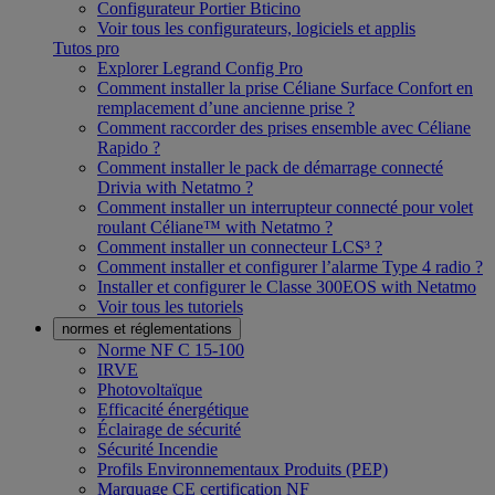
Configurateur Portier Bticino
Voir tous les configurateurs, logiciels et applis
Tutos pro
Explorer Legrand Config Pro
Comment installer la prise Céliane Surface Confort en
remplacement d’une ancienne prise ?
Comment raccorder des prises ensemble avec Céliane
Rapido ?
Comment installer le pack de démarrage connecté
Drivia with Netatmo ?
Comment installer un interrupteur connecté pour volet
roulant Céliane™ with Netatmo ?
Comment installer un connecteur LCS³ ?
Comment installer et configurer l’alarme Type 4 radio ?
Installer et configurer le Classe 300EOS with Netatmo
Voir tous les tutoriels
normes et réglementations
Norme NF C 15-100
IRVE
Photovoltaïque
Efficacité énergétique
Éclairage de sécurité
Sécurité Incendie
Profils Environnementaux Produits (PEP)
Marquage CE certification NF