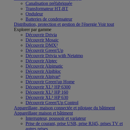
Canalisation préfabriquée
Transformateur HT-BT
Onduleur
Batteries de condensateur
Distribution, protection et gestion de l'énergie
Voir tout
Explorer par gamme
Découvrir Drivia
Découvrir Mosaic
Découvrir DMX³
Découvrir Green'Up
Découvrir Drivia with Netatmo
Découvrir Alptec
Découvrir Alpimatic
Découvrir Alpibloc
Découvrir Alpivar³
Découvrir Green'up Home
Découvrir XL³ HP 6300
Découvrir XL³ HP 160
Découvrir XL³ HP 630
Découvrir Green'Up Control
Appareillage, maison connectée et pilotage du bâtiment
Appareillage maison et bâtiment
Interrupteur, poussoir et variateur
Prise de courant, prise USB, prise RJ45, prises TV et
autres prises