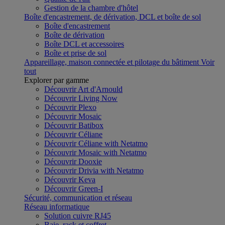
Gestion de la chambre d'hôtel
Boîte d'encastrement, de dérivation, DCL et boîte de sol
Boîte d'encastrement
Boîte de dérivation
Boîte DCL et accessoires
Boîte et prise de sol
Appareillage, maison connectée et pilotage du bâtiment
Voir
tout
Explorer par gamme
Découvrir Art d'Arnould
Découvrir Living Now
Découvrir Plexo
Découvrir Mosaic
Découvrir Batibox
Découvrir Céliane
Découvrir Céliane with Netatmo
Découvrir Mosaic with Netatmo
Découvrir Dooxie
Découvrir Drivia with Netatmo
Découvrir Keva
Découvrir Green-I
Sécurité, communication et réseau
Réseau informatique
Solution cuivre RJ45
Baie, rack et coffret