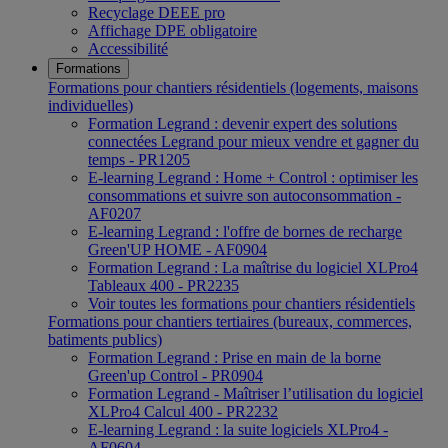
Recyclage DEEE pro
Affichage DPE obligatoire
Accessibilité
Formations
Formations pour chantiers résidentiels (logements, maisons
individuelles)
Formation Legrand : devenir expert des solutions
connectées Legrand pour mieux vendre et gagner du
temps - PR1205
E-learning Legrand : Home + Control : optimiser les
consommations et suivre son autoconsommation -
AF0207
E-learning Legrand : l'offre de bornes de recharge
Green'UP HOME - AF0904
Formation Legrand : La maîtrise du logiciel XLPro4
Tableaux 400 - PR2235
Voir toutes les formations pour chantiers résidentiels
Formations pour chantiers tertiaires (bureaux, commerces,
batiments publics)
Formation Legrand : Prise en main de la borne
Green'up Control - PR0904
Formation Legrand - Maîtriser l’utilisation du logiciel
XLPro4 Calcul 400 - PR2232
E-learning Legrand : la suite logiciels XLPro4 -
AF0604