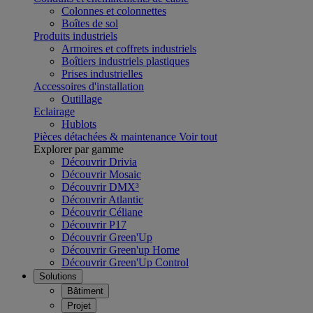
Colonnes et colonnettes
Boîtes de sol
Produits industriels
Armoires et coffrets industriels
Boîtiers industriels plastiques
Prises industrielles
Accessoires d'installation
Outillage
Eclairage
Hublots
Pièces détachées & maintenance
Voir tout
Explorer par gamme
Découvrir Drivia
Découvrir Mosaic
Découvrir DMX³
Découvrir Atlantic
Découvrir Céliane
Découvrir P17
Découvrir Green'Up
Découvrir Green'up Home
Découvrir Green'Up Control
Solutions
Bâtiment
Projet