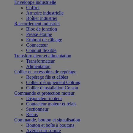
Enveloppe industrielle
Coffret
Armoire industrielle
Boîtier industriel
Raccordement industriel
Bloc de jonction
Presse-étoupe
Embout de câblage
Connecteur
Conduit flexible
Transformateur et alimentation
Transformateur
Alimentation
Collier et accessoires de repérage
Repérage fils et câbles
Collier d'équipement Colring
Collier d'installation Colson
Commande et protection moteur
Disjoncteur moteur
Contacteur moteur et relais
Sectionneur
Relais
Commande, bouton et signalisation
Bouton et boîte à boutons
Avertisseur sonore