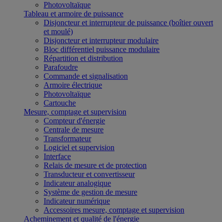
Photovoltaïque
Tableau et armoire de puissance
Disjoncteur et interrupteur de puissance (boîtier ouvert
et moulé)
Disjoncteur et interrupteur modulaire
Bloc différentiel puissance modulaire
Répartition et distribution
Parafoudre
Commande et signalisation
Armoire électrique
Photovoltaïque
Cartouche
Mesure, comptage et supervision
Compteur d'énergie
Centrale de mesure
Transformateur
Logiciel et supervision
Interface
Relais de mesure et de protection
Transducteur et convertisseur
Indicateur analogique
Système de gestion de mesure
Indicateur numérique
Accessoires mesure, comptage et supervision
Acheminement et qualité de l'énergie