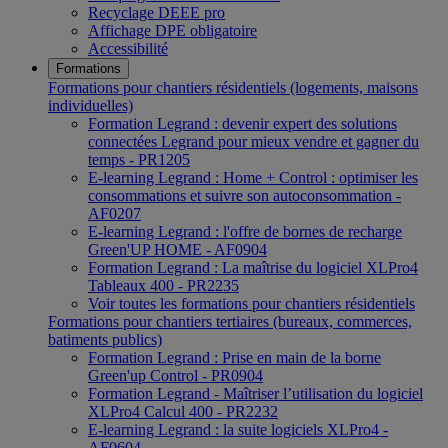
Recyclage DEEE pro
Affichage DPE obligatoire
Accessibilité
Formations
Formations pour chantiers résidentiels (logements, maisons
individuelles)
Formation Legrand : devenir expert des solutions
connectées Legrand pour mieux vendre et gagner du
temps - PR1205
E-learning Legrand : Home + Control : optimiser les
consommations et suivre son autoconsommation -
AF0207
E-learning Legrand : l'offre de bornes de recharge
Green'UP HOME - AF0904
Formation Legrand : La maîtrise du logiciel XLPro4
Tableaux 400 - PR2235
Voir toutes les formations pour chantiers résidentiels
Formations pour chantiers tertiaires (bureaux, commerces,
batiments publics)
Formation Legrand : Prise en main de la borne
Green'up Control - PR0904
Formation Legrand - Maîtriser l’utilisation du logiciel
XLPro4 Calcul 400 - PR2232
E-learning Legrand : la suite logiciels XLPro4 -
AF0604