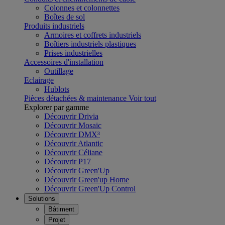
Colonnes et colonnettes
Boîtes de sol
Produits industriels
Armoires et coffrets industriels
Boîtiers industriels plastiques
Prises industrielles
Accessoires d'installation
Outillage
Eclairage
Hublots
Pièces détachées & maintenance
Voir tout
Explorer par gamme
Découvrir Drivia
Découvrir Mosaic
Découvrir DMX³
Découvrir Atlantic
Découvrir Céliane
Découvrir P17
Découvrir Green'Up
Découvrir Green'up Home
Découvrir Green'Up Control
Solutions
Bâtiment
Projet