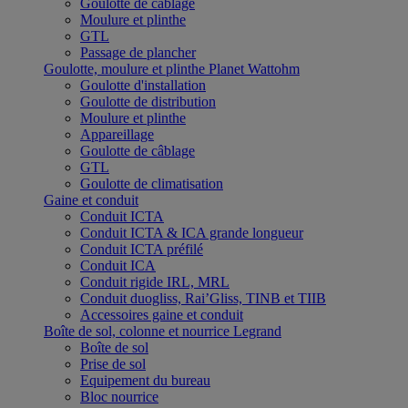
Goulotte de câblage
Moulure et plinthe
GTL
Passage de plancher
Goulotte, moulure et plinthe Planet Wattohm
Goulotte d'installation
Goulotte de distribution
Moulure et plinthe
Appareillage
Goulotte de câblage
GTL
Goulotte de climatisation
Gaine et conduit
Conduit ICTA
Conduit ICTA & ICA grande longueur
Conduit ICTA préfilé
Conduit ICA
Conduit rigide IRL, MRL
Conduit duogliss, Rai’Gliss, TINB et TIIB
Accessoires gaine et conduit
Boîte de sol, colonne et nourrice Legrand
Boîte de sol
Prise de sol
Equipement du bureau
Bloc nourrice