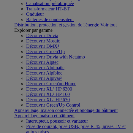
Canalisation préfabriquée
Transformateur HT-BT
Onduleur
Batteries de condensateur
Distribution, protection et gestion de l'énergie
Voir tout
Explorer par gamme
Découvrir Drivia
Découvrir Mosaic
Découvrir DMX³
Découvrir Green'Up
Découvrir Drivia with Netatmo
Découvrir Alptec
Découvrir Alpimatic
Découvrir Alpibloc
Découvrir Alpivar³
Découvrir Green'up Home
Découvrir XL³ HP 6300
Découvrir XL³ HP 160
Découvrir XL³ HP 630
Découvrir Green'Up Control
Appareillage, maison connectée et pilotage du bâtiment
Appareillage maison et bâtiment
Interrupteur, poussoir et variateur
Prise de courant, prise USB, prise RJ45, prises TV et
autres prises