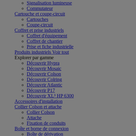
Signalisation lumineuse
Commutateur
Cartouche et coupe-circuit
Cartouches
Coupe-circuit
Coffret et prise industriels
Coffret d'équipement
Coffret de chantier
Prise et fiche industrielle
Produits industriels
Voir tout
Explorer par gamme
Découvrir Hypra
Découvrir Mosaic
Découvrir Colson
Découvrir Colring
Découvrir Atlantic
Découvrir P17
Découvrir XL³ HP 6300
Accessoires d'installation
Collier Colson et attache
Collier Colson
Attache
Fixation de conduits
Boîte et borne de connexion
Boîte de dérivation