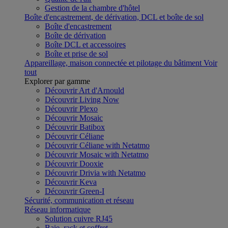
Gestion de la chambre d'hôtel
Boîte d'encastrement, de dérivation, DCL et boîte de sol
Boîte d'encastrement
Boîte de dérivation
Boîte DCL et accessoires
Boîte et prise de sol
Appareillage, maison connectée et pilotage du bâtiment
Voir
tout
Explorer par gamme
Découvrir Art d'Arnould
Découvrir Living Now
Découvrir Plexo
Découvrir Mosaic
Découvrir Batibox
Découvrir Céliane
Découvrir Céliane with Netatmo
Découvrir Mosaic with Netatmo
Découvrir Dooxie
Découvrir Drivia with Netatmo
Découvrir Keva
Découvrir Green-I
Sécurité, communication et réseau
Réseau informatique
Solution cuivre RJ45
Baie, rack et coffret