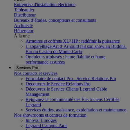
Entreprise d'installation électrique
Tableautier
Distributeur
Bureaux d’études, concepteurs et consultants
Architecte
Hébergeur
À la une
Armoires et coffrets XL³ HP : redéfinir la puissance
L’appareillage Art d’Arnould fait son show au Buddha-
Bar du Casino de Monte-Carlo
Onduleurs triphasés : haute fiabilité et haute
performance assurées
Services Pro
Nos contacts et services
Formulaire de contact Pro - Service Relations Pro
Découvrez le Service Relations Pro
Découvrez le Service Clients Legrand Cable
Management
Rejoignez la communauté des Électriciens Certifiés
Legrand
Services études, assistance, exploitation et maintenance
Nos showrooms et centres de formation
Innoval Limoges
Legrand Campus Paris