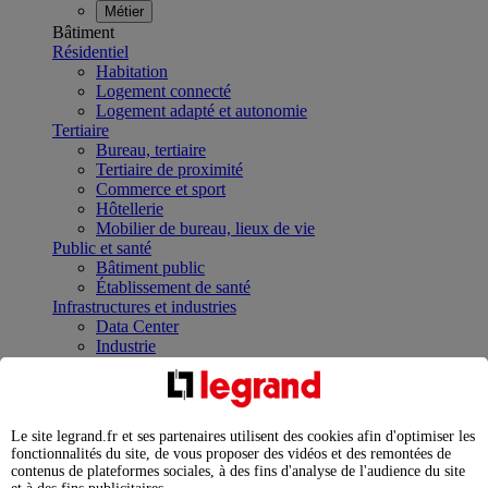
Métier
Bâtiment
Résidentiel
Habitation
Logement connecté
Logement adapté et autonomie
Tertiaire
Bureau, tertiaire
Tertiaire de proximité
Commerce et sport
Hôtellerie
Mobilier de bureau, lieux de vie
Public et santé
Bâtiment public
Établissement de santé
Infrastructures et industries
Data Center
Industrie
Infrastructures
À la une
Contrôler et planifier le fonctionnement des appareils
électriques avec le contacteur connecté
Le site legrand.fr et ses partenaires utilisent des cookies afin d'optimiser les
Répartir et optimiser son tableau électrique
fonctionnalités du site, de vous proposer des vidéos et des remontées de
Legrand Data Center Solutions : concentrer les
contenus de plateformes sociales, à des fins d'analyse de l'audience du site
expertises au service de vos performances