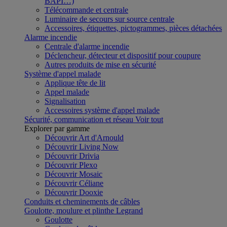
BAPI…)
Télécommande et centrale
Luminaire de secours sur source centrale
Accessoires, étiquettes, pictogrammes, pièces détachées
Alarme incendie
Centrale d'alarme incendie
Déclencheur, détecteur et dispositif pour coupure
Autres produits de mise en sécurité
Système d'appel malade
Applique tête de lit
Appel malade
Signalisation
Accessoires système d'appel malade
Sécurité, communication et réseau
Voir tout
Explorer par gamme
Découvrir Art d'Arnould
Découvrir Living Now
Découvrir Drivia
Découvrir Plexo
Découvrir Mosaic
Découvrir Céliane
Découvrir Dooxie
Conduits et cheminements de câbles
Goulotte, moulure et plinthe Legrand
Goulotte