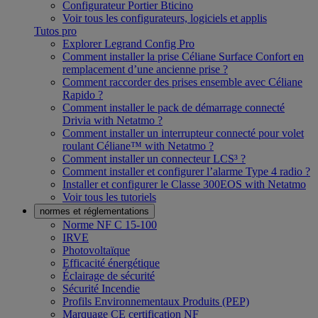
Configurateur Portier Bticino
Voir tous les configurateurs, logiciels et applis
Tutos pro
Explorer Legrand Config Pro
Comment installer la prise Céliane Surface Confort en
remplacement d’une ancienne prise ?
Comment raccorder des prises ensemble avec Céliane
Rapido ?
Comment installer le pack de démarrage connecté
Drivia with Netatmo ?
Comment installer un interrupteur connecté pour volet
roulant Céliane™ with Netatmo ?
Comment installer un connecteur LCS³ ?
Comment installer et configurer l’alarme Type 4 radio ?
Installer et configurer le Classe 300EOS with Netatmo
Voir tous les tutoriels
normes et réglementations
Norme NF C 15-100
IRVE
Photovoltaïque
Efficacité énergétique
Éclairage de sécurité
Sécurité Incendie
Profils Environnementaux Produits (PEP)
Marquage CE certification NF