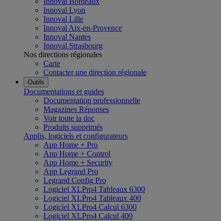
Innoval Bordeaux
Innoval Lyon
Innoval Lille
Innoval Aix-en-Provence
Innoval Nantes
Innoval Strasbourg
Nos directions régionales
Carte
Contacter une direction régionale
Outils
Documentations et guides
Documentation professionnelle
Magazines Réponses
Voir toute la doc
Produits supprimés
Applis, logiciels et configurateurs
App Home + Pro
App Home + Control
App Home + Security
App Legrand Pro
Legrand Config Pro
Logiciel XLPro4 Tableaux 6300
Logiciel XLPro4 Tableaux 400
Logiciel XLPro4 Calcul 6300
Logiciel XLPro4 Calcul 400