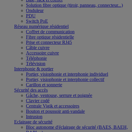
Solution fibre optique (tiroir, panneau, connecteur...)
Onduleur
PDU
Switch PoE
Réseau numérique résidentiel
Coffret de communication
Fibre optique résidentielle
Prise et connecteur RJ45
Câble cuivre
Accessoire cuivre
Téléphonie
Télévision
Interphonie & portier
Portier, visiophonie et interphonie individuel
Portier, visiophonie et interphonie collectif
Carillon et sonnerie
Sécurité des accès
Gâche, ventouse, serrure et poignée
Clavier codé
Centrale Vigik et accessoires
Bouton et poussoir anti-vandale
Intrusion
Eclairage de sécurité
Bloc autonome d'éclairage de sécurité (BAES, BAEH,