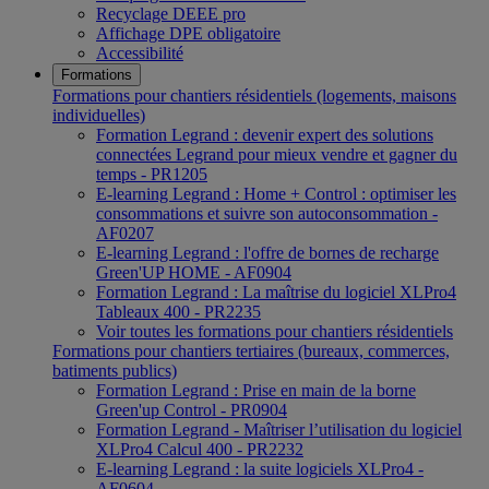
Recyclage DEEE pro
Affichage DPE obligatoire
Accessibilité
Formations
Formations pour chantiers résidentiels (logements, maisons
individuelles)
Formation Legrand : devenir expert des solutions
connectées Legrand pour mieux vendre et gagner du
temps - PR1205
E-learning Legrand : Home + Control : optimiser les
consommations et suivre son autoconsommation -
AF0207
E-learning Legrand : l'offre de bornes de recharge
Green'UP HOME - AF0904
Formation Legrand : La maîtrise du logiciel XLPro4
Tableaux 400 - PR2235
Voir toutes les formations pour chantiers résidentiels
Formations pour chantiers tertiaires (bureaux, commerces,
batiments publics)
Formation Legrand : Prise en main de la borne
Green'up Control - PR0904
Formation Legrand - Maîtriser l’utilisation du logiciel
XLPro4 Calcul 400 - PR2232
E-learning Legrand : la suite logiciels XLPro4 -
AF0604