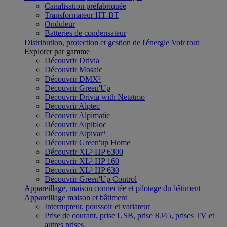
Canalisation préfabriquée
Transformateur HT-BT
Onduleur
Batteries de condensateur
Distribution, protection et gestion de l'énergie
Voir tout
Explorer par gamme
Découvrir Drivia
Découvrir Mosaic
Découvrir DMX³
Découvrir Green'Up
Découvrir Drivia with Netatmo
Découvrir Alptec
Découvrir Alpimatic
Découvrir Alpibloc
Découvrir Alpivar³
Découvrir Green'up Home
Découvrir XL³ HP 6300
Découvrir XL³ HP 160
Découvrir XL³ HP 630
Découvrir Green'Up Control
Appareillage, maison connectée et pilotage du bâtiment
Appareillage maison et bâtiment
Interrupteur, poussoir et variateur
Prise de courant, prise USB, prise RJ45, prises TV et
autres prises