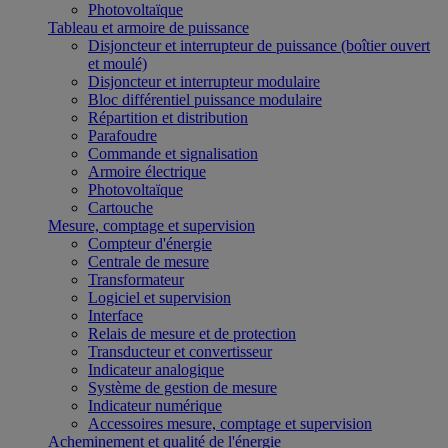
Photovoltaïque
Tableau et armoire de puissance
Disjoncteur et interrupteur de puissance (boîtier ouvert
et moulé)
Disjoncteur et interrupteur modulaire
Bloc différentiel puissance modulaire
Répartition et distribution
Parafoudre
Commande et signalisation
Armoire électrique
Photovoltaïque
Cartouche
Mesure, comptage et supervision
Compteur d'énergie
Centrale de mesure
Transformateur
Logiciel et supervision
Interface
Relais de mesure et de protection
Transducteur et convertisseur
Indicateur analogique
Système de gestion de mesure
Indicateur numérique
Accessoires mesure, comptage et supervision
Acheminement et qualité de l'énergie