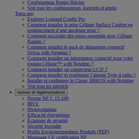
Configurateur Portier Bticino
Voir tous les configurateurs, logiciels et applis
Tutos pro
Explorer Legrand Config Pro
Comment installer la prise Céliane Surface Confort en
remplacement d’une ancienne prise ?
Comment raccorder des prises ensemble avec Céliane
Rapido ?
Comment installer le pack de démarrage connecté
Drivia with Netatmo ?
Comment installer un interrupteur connecté pour volet
roulant Céliane™ with Netatmo ?
Comment installer un connecteur LCS³ ?
Comment installer et configurer l’alarme Type 4 radio ?
Installer et configurer le Classe 300EOS with Netatmo
Voir tous les tutoriels
normes et réglementations
Norme NF C 15-100
IRVE
Photovoltaïque
Efficacité énergétique
Éclairage de sécurité
Sécurité Incendie
Profils Environnementaux Produits (PEP)
Marquage CE certification NF