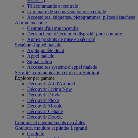
BAPI…)
Télécommande et centrale
Luminaire de secours sur source centrale
Accessoires, étiquettes, pictogrammes, pièces détachées
Alarme incendie
Centrale d'alarme incendie
Déclencheur, détecteur et dispositif pour coupure
Autres produits de mise en sécurité
Système d'appel malade
Applique tête de lit
Appel malade
Signalisation
Accessoires système d'appel malade
Sécurité, communication et réseau
Voir tout
Explorer par gamme
Découvrir Art d'Arnould
Découvrir Living Now
Découvrir Drivia
Découvrir Plexo
Découvrir Mosaic
Découvrir Céliane
Découvrir Dooxie
Conduits et cheminements de câbles
Goulotte, moulure et plinthe Legrand
Goulotte