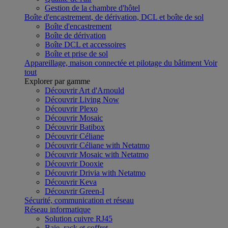
Gestion de la chambre d'hôtel
Boîte d'encastrement, de dérivation, DCL et boîte de sol
Boîte d'encastrement
Boîte de dérivation
Boîte DCL et accessoires
Boîte et prise de sol
Appareillage, maison connectée et pilotage du bâtiment
Voir
tout
Explorer par gamme
Découvrir Art d'Arnould
Découvrir Living Now
Découvrir Plexo
Découvrir Mosaic
Découvrir Batibox
Découvrir Céliane
Découvrir Céliane with Netatmo
Découvrir Mosaic with Netatmo
Découvrir Dooxie
Découvrir Drivia with Netatmo
Découvrir Keva
Découvrir Green-I
Sécurité, communication et réseau
Réseau informatique
Solution cuivre RJ45
Baie, rack et coffret