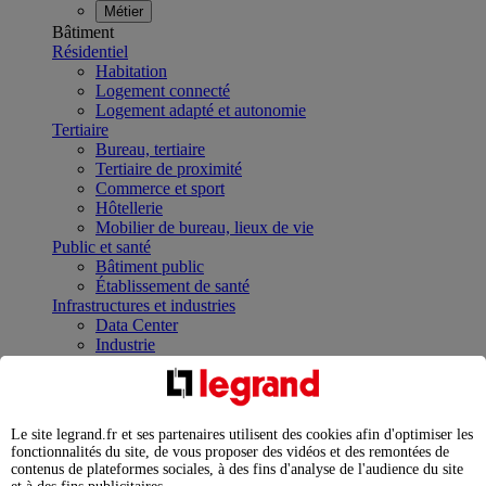
Métier
Bâtiment
Résidentiel
Habitation
Logement connecté
Logement adapté et autonomie
Tertiaire
Bureau, tertiaire
Tertiaire de proximité
Commerce et sport
Hôtellerie
Mobilier de bureau, lieux de vie
Public et santé
Bâtiment public
Établissement de santé
Infrastructures et industries
Data Center
Industrie
Infrastructures
À la une
Contrôler et planifier le fonctionnement des appareils
électriques avec le contacteur connecté
Le site legrand.fr et ses partenaires utilisent des cookies afin d'optimiser les
Répartir et optimiser son tableau électrique
fonctionnalités du site, de vous proposer des vidéos et des remontées de
Legrand Data Center Solutions : concentrer les
contenus de plateformes sociales, à des fins d'analyse de l'audience du site
expertises au service de vos performances