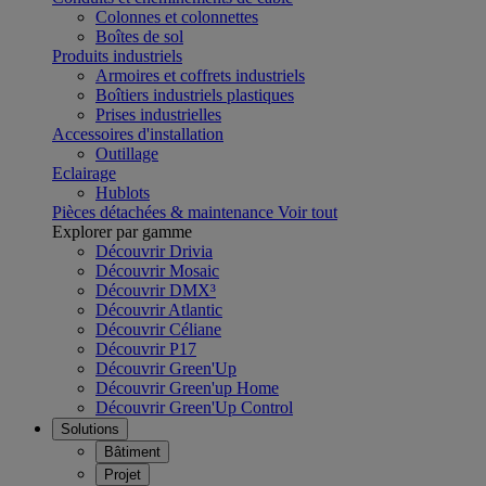
Colonnes et colonnettes
Boîtes de sol
Produits industriels
Armoires et coffrets industriels
Boîtiers industriels plastiques
Prises industrielles
Accessoires d'installation
Outillage
Eclairage
Hublots
Pièces détachées & maintenance
Voir tout
Explorer par gamme
Découvrir Drivia
Découvrir Mosaic
Découvrir DMX³
Découvrir Atlantic
Découvrir Céliane
Découvrir P17
Découvrir Green'Up
Découvrir Green'up Home
Découvrir Green'Up Control
Solutions
Bâtiment
Projet