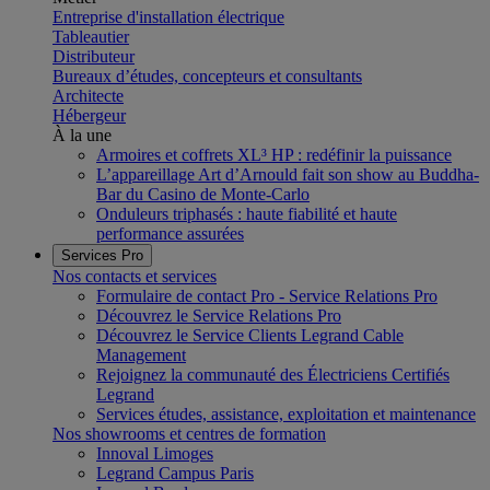
Entreprise d'installation électrique
Tableautier
Distributeur
Bureaux d’études, concepteurs et consultants
Architecte
Hébergeur
À la une
Armoires et coffrets XL³ HP : redéfinir la puissance
L’appareillage Art d’Arnould fait son show au Buddha-
Bar du Casino de Monte-Carlo
Onduleurs triphasés : haute fiabilité et haute
performance assurées
Services Pro
Nos contacts et services
Formulaire de contact Pro - Service Relations Pro
Découvrez le Service Relations Pro
Découvrez le Service Clients Legrand Cable
Management
Rejoignez la communauté des Électriciens Certifiés
Legrand
Services études, assistance, exploitation et maintenance
Nos showrooms et centres de formation
Innoval Limoges
Legrand Campus Paris