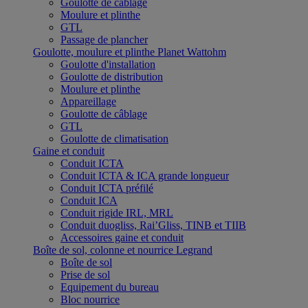
Goulotte de câblage
Moulure et plinthe
GTL
Passage de plancher
Goulotte, moulure et plinthe Planet Wattohm
Goulotte d'installation
Goulotte de distribution
Moulure et plinthe
Appareillage
Goulotte de câblage
GTL
Goulotte de climatisation
Gaine et conduit
Conduit ICTA
Conduit ICTA & ICA grande longueur
Conduit ICTA préfilé
Conduit ICA
Conduit rigide IRL, MRL
Conduit duogliss, Rai’Gliss, TINB et TIIB
Accessoires gaine et conduit
Boîte de sol, colonne et nourrice Legrand
Boîte de sol
Prise de sol
Equipement du bureau
Bloc nourrice