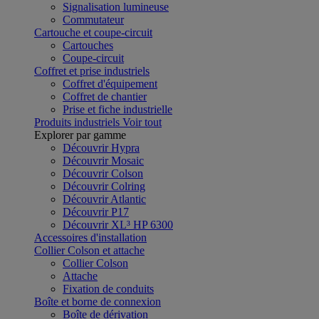
Signalisation lumineuse
Commutateur
Cartouche et coupe-circuit
Cartouches
Coupe-circuit
Coffret et prise industriels
Coffret d'équipement
Coffret de chantier
Prise et fiche industrielle
Produits industriels
Voir tout
Explorer par gamme
Découvrir Hypra
Découvrir Mosaic
Découvrir Colson
Découvrir Colring
Découvrir Atlantic
Découvrir P17
Découvrir XL³ HP 6300
Accessoires d'installation
Collier Colson et attache
Collier Colson
Attache
Fixation de conduits
Boîte et borne de connexion
Boîte de dérivation