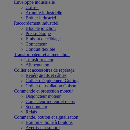
Enveloppe industrielle
Coffret
Armoire industrielle
Boîtier industriel
Raccordement industriel
Bloc de jonction
Presse-étoupe
Embout de câblage
Connecteur
Conduit flexible
Transformateur et alimentation
Transformateur
Alimentation
Collier et accessoires de repérage
Repérage fils et câbles
Collier d'équipement Colring
Collier d'installation Colson
Commande et protection moteur
Disjoncteur moteur
Contacteur moteur et relais
Sectionneur
Relais
Commande, bouton et signalisation
Bouton et boîte à boutons
Avertisseur sonore