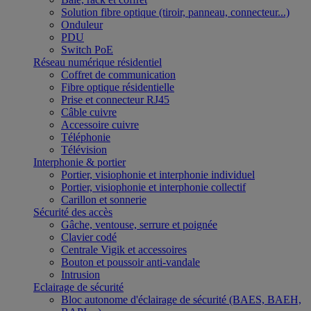
Solution fibre optique (tiroir, panneau, connecteur...)
Onduleur
PDU
Switch PoE
Réseau numérique résidentiel
Coffret de communication
Fibre optique résidentielle
Prise et connecteur RJ45
Câble cuivre
Accessoire cuivre
Téléphonie
Télévision
Interphonie & portier
Portier, visiophonie et interphonie individuel
Portier, visiophonie et interphonie collectif
Carillon et sonnerie
Sécurité des accès
Gâche, ventouse, serrure et poignée
Clavier codé
Centrale Vigik et accessoires
Bouton et poussoir anti-vandale
Intrusion
Eclairage de sécurité
Bloc autonome d'éclairage de sécurité (BAES, BAEH,