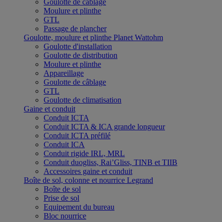
Goulotte de câblage
Moulure et plinthe
GTL
Passage de plancher
Goulotte, moulure et plinthe Planet Wattohm
Goulotte d'installation
Goulotte de distribution
Moulure et plinthe
Appareillage
Goulotte de câblage
GTL
Goulotte de climatisation
Gaine et conduit
Conduit ICTA
Conduit ICTA & ICA grande longueur
Conduit ICTA préfilé
Conduit ICA
Conduit rigide IRL, MRL
Conduit duogliss, Rai’Gliss, TINB et TIIB
Accessoires gaine et conduit
Boîte de sol, colonne et nourrice Legrand
Boîte de sol
Prise de sol
Equipement du bureau
Bloc nourrice