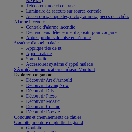
BAPI…)
Télécommande et centrale
Luminaire de secours sur source centrale
Accessoires, étiquettes, pictogrammes, pièces détachées
Alarme incendie
Centrale d'alarme incendie
Déclencheur, détecteur et dispositif pour coupure
Autres produits de mise en sécurité
Système d'appel malade
Applique tête de lit
Appel malade
Signalisation
Accessoires système d'appel malade
Sécurité, communication et réseau
Voir tout
Explorer par gamme
Découvrir Art d'Arnould
Découvrir Living Now
Découvrir Drivia
Découvrir Plexo
Découvrir Mosaic
Découvrir Céliane
Découvrir Dooxie
Conduits et cheminements de câbles
Goulotte, moulure et plinthe Legrand
Goulotte