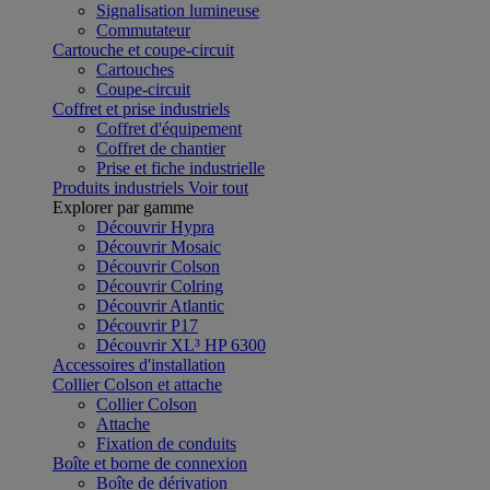
Signalisation lumineuse
Commutateur
Cartouche et coupe-circuit
Cartouches
Coupe-circuit
Coffret et prise industriels
Coffret d'équipement
Coffret de chantier
Prise et fiche industrielle
Produits industriels
Voir tout
Explorer par gamme
Découvrir Hypra
Découvrir Mosaic
Découvrir Colson
Découvrir Colring
Découvrir Atlantic
Découvrir P17
Découvrir XL³ HP 6300
Accessoires d'installation
Collier Colson et attache
Collier Colson
Attache
Fixation de conduits
Boîte et borne de connexion
Boîte de dérivation