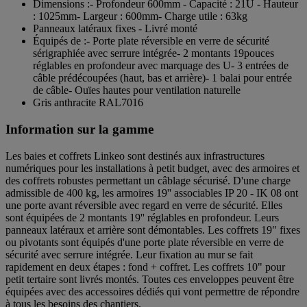
Dimensions :- Profondeur 600mm - Capacité : 21U - Hauteur
: 1025mm- Largeur : 600mm- Charge utile : 63kg
Panneaux latéraux fixes - Livré monté
Équipés de :- Porte plate réversible en verre de sécurité
sérigraphiée avec serrure intégrée- 2 montants 19pouces
réglables en profondeur avec marquage des U- 3 entrées de
câble prédécoupées (haut, bas et arrière)- 1 balai pour entrée
de câble- Ouïes hautes pour ventilation naturelle
Gris anthracite RAL7016
Information sur la gamme
Les baies et coffrets Linkeo sont destinés aux infrastructures
numériques pour les installations à petit budget, avec des armoires et
des coffrets robustes permettant un câblage sécurisé. D'une charge
admissible de 400 kg, les armoires 19'' associables IP 20 - IK 08 ont
une porte avant réversible avec regard en verre de sécurité. Elles
sont équipées de 2 montants 19'' réglables en profondeur. Leurs
panneaux latéraux et arrière sont démontables. Les coffrets 19" fixes
ou pivotants sont équipés d'une porte plate réversible en verre de
sécurité avec serrure intégrée. Leur fixation au mur se fait
rapidement en deux étapes : fond + coffret. Les coffrets 10" pour
petit tertaire sont livrés montés. Toutes ces enveloppes peuvent être
équipées avec des accessoires dédiés qui vont permettre de répondre
à tous les besoins des chantiers.