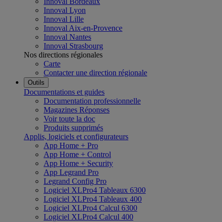
Innoval Bordeaux
Innoval Lyon
Innoval Lille
Innoval Aix-en-Provence
Innoval Nantes
Innoval Strasbourg
Nos directions régionales
Carte
Contacter une direction régionale
Outils
Documentations et guides
Documentation professionnelle
Magazines Réponses
Voir toute la doc
Produits supprimés
Applis, logiciels et configurateurs
App Home + Pro
App Home + Control
App Home + Security
App Legrand Pro
Legrand Config Pro
Logiciel XLPro4 Tableaux 6300
Logiciel XLPro4 Tableaux 400
Logiciel XLPro4 Calcul 6300
Logiciel XLPro4 Calcul 400