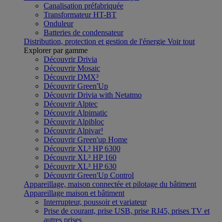
Canalisation préfabriquée
Transformateur HT-BT
Onduleur
Batteries de condensateur
Distribution, protection et gestion de l'énergie
Voir tout
Explorer par gamme
Découvrir Drivia
Découvrir Mosaic
Découvrir DMX³
Découvrir Green'Up
Découvrir Drivia with Netatmo
Découvrir Alptec
Découvrir Alpimatic
Découvrir Alpibloc
Découvrir Alpivar³
Découvrir Green'up Home
Découvrir XL³ HP 6300
Découvrir XL³ HP 160
Découvrir XL³ HP 630
Découvrir Green'Up Control
Appareillage, maison connectée et pilotage du bâtiment
Appareillage maison et bâtiment
Interrupteur, poussoir et variateur
Prise de courant, prise USB, prise RJ45, prises TV et
autres prises