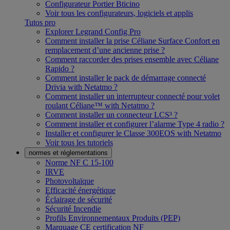
Configurateur Portier Bticino
Voir tous les configurateurs, logiciels et applis
Tutos pro
Explorer Legrand Config Pro
Comment installer la prise Céliane Surface Confort en
remplacement d’une ancienne prise ?
Comment raccorder des prises ensemble avec Céliane
Rapido ?
Comment installer le pack de démarrage connecté
Drivia with Netatmo ?
Comment installer un interrupteur connecté pour volet
roulant Céliane™ with Netatmo ?
Comment installer un connecteur LCS³ ?
Comment installer et configurer l’alarme Type 4 radio ?
Installer et configurer le Classe 300EOS with Netatmo
Voir tous les tutoriels
normes et réglementations
Norme NF C 15-100
IRVE
Photovoltaïque
Efficacité énergétique
Éclairage de sécurité
Sécurité Incendie
Profils Environnementaux Produits (PEP)
Marquage CE certification NF