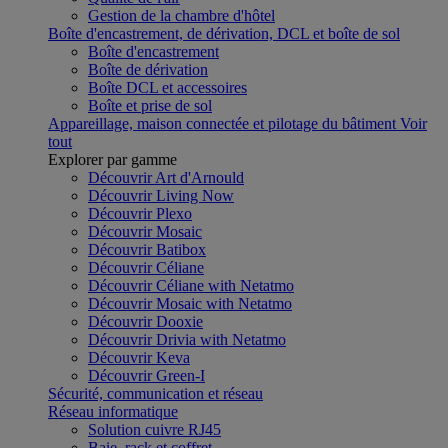
Gestion de la chambre d'hôtel
Boîte d'encastrement, de dérivation, DCL et boîte de sol
Boîte d'encastrement
Boîte de dérivation
Boîte DCL et accessoires
Boîte et prise de sol
Appareillage, maison connectée et pilotage du bâtiment
Voir
tout
Explorer par gamme
Découvrir Art d'Arnould
Découvrir Living Now
Découvrir Plexo
Découvrir Mosaic
Découvrir Batibox
Découvrir Céliane
Découvrir Céliane with Netatmo
Découvrir Mosaic with Netatmo
Découvrir Dooxie
Découvrir Drivia with Netatmo
Découvrir Keva
Découvrir Green-I
Sécurité, communication et réseau
Réseau informatique
Solution cuivre RJ45
Baie, rack et coffret