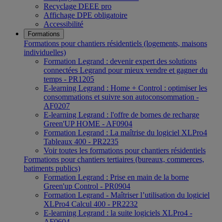
Recyclage DEEE pro
Affichage DPE obligatoire
Accessibilité
Formations
Formations pour chantiers résidentiels (logements, maisons
individuelles)
Formation Legrand : devenir expert des solutions
connectées Legrand pour mieux vendre et gagner du
temps - PR1205
E-learning Legrand : Home + Control : optimiser les
consommations et suivre son autoconsommation -
AF0207
E-learning Legrand : l'offre de bornes de recharge
Green'UP HOME - AF0904
Formation Legrand : La maîtrise du logiciel XLPro4
Tableaux 400 - PR2235
Voir toutes les formations pour chantiers résidentiels
Formations pour chantiers tertiaires (bureaux, commerces,
batiments publics)
Formation Legrand : Prise en main de la borne
Green'up Control - PR0904
Formation Legrand - Maîtriser l’utilisation du logiciel
XLPro4 Calcul 400 - PR2232
E-learning Legrand : la suite logiciels XLPro4 -
AF0604