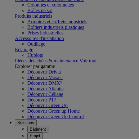
Colonnes et colonnettes
Boîtes de sol
Produits industriels
Armoires et coffrets industriels
Boîtiers industriels plastiques
Prises industrielles
Accessoires d'installation
Outillage
Eclairage
Hublots
Pièces détachées & maintenance
Voir tout
Explorer par gamme
Découvrir Drivia
Découvrir Mosaic
Découvrir DMX³
Découvrir Atlantic
Découvrir Céliane
Découvrir P17
Découvrir Green'Up
Découvrir Green'up Home
Découvrir Green'Up Control
Solutions
Bâtiment
Projet