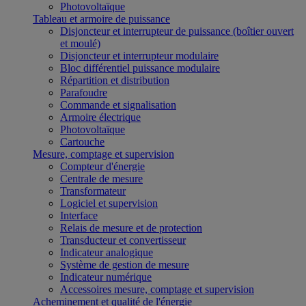
Photovoltaïque
Tableau et armoire de puissance
Disjoncteur et interrupteur de puissance (boîtier ouvert
et moulé)
Disjoncteur et interrupteur modulaire
Bloc différentiel puissance modulaire
Répartition et distribution
Parafoudre
Commande et signalisation
Armoire électrique
Photovoltaïque
Cartouche
Mesure, comptage et supervision
Compteur d'énergie
Centrale de mesure
Transformateur
Logiciel et supervision
Interface
Relais de mesure et de protection
Transducteur et convertisseur
Indicateur analogique
Système de gestion de mesure
Indicateur numérique
Accessoires mesure, comptage et supervision
Acheminement et qualité de l'énergie