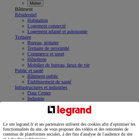
Métier
Bâtiment
Résidentiel
Habitation
Logement connecté
Logement adapté et autonomie
Tertiaire
Bureau, tertiaire
Tertiaire de proximité
Commerce et sport
Hôtellerie
Mobilier de bureau, lieux de vie
Public et santé
Bâtiment public
Établissement de santé
Infrastructures et industries
Data Center
Industrie
Infrastructures
À la une
Contrôler et planifier le fonctionnement des appareils
électriques avec le contacteur connecté
Le site legrand.fr et ses partenaires utilisent des cookies afin d'optimiser les
Répartir et optimiser son tableau électrique
fonctionnalités du site, de vous proposer des vidéos et des remontées de
Legrand Data Center Solutions : concentrer les
contenus de plateformes sociales, à des fins d'analyse de l'audience du site
expertises au service de vos performances