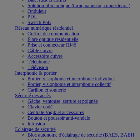
Solution fibre optique (tiroir, panneau, connecteur...)
Onduleur
PDU
Switch PoE
Réseau numérique résidentiel
Coffret de communication
Fibre optique résidentielle
Prise et connecteur RJ45
Câble cuivre
Accessoire cuivre
Téléphonie
Télévision
Interphonie & portier
Portier, visiophonie et interphonie individuel
Portier, visiophonie et interphonie collectif
Carillon et sonnerie
Sécurité des accès
Gâche, ventouse, serrure et poignée
Clavier codé
Centrale Vigik et accessoires
Bouton et poussoir anti-vandale
Intrusion
Eclairage de sécurité
Bloc autonome d'éclairage de sécurité (BAES, BAEH,