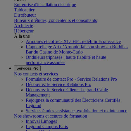
Entreprise d'installation électrique
Tableautier
Distributeur
Bureaux d’études, concepteurs et consultants
Architecte
Hébergeur
À la une
Armoires et coffrets XL³ HP : redéfinir la puissance
L’appareillage Art d’Arnould fait son show au Buddha-
Bar du Casino de Monte-Carlo
Onduleurs triphasés : haute fiabilité et haute
performance assurées
Services Pro
Nos contacts et services
Formulaire de contact Pro - Service Relations Pro
Découvrez le Service Relations Pro
Découvrez le Service Clients Legrand Cable
Management
Rejoignez la communauté des Électriciens Certifiés
Legrand
Services études, assistance, exploitation et maintenance
Nos showrooms et centres de formation
Innoval Limoges
Legrand Campus Paris