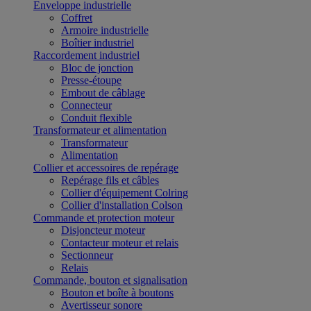
Enveloppe industrielle
Coffret
Armoire industrielle
Boîtier industriel
Raccordement industriel
Bloc de jonction
Presse-étoupe
Embout de câblage
Connecteur
Conduit flexible
Transformateur et alimentation
Transformateur
Alimentation
Collier et accessoires de repérage
Repérage fils et câbles
Collier d'équipement Colring
Collier d'installation Colson
Commande et protection moteur
Disjoncteur moteur
Contacteur moteur et relais
Sectionneur
Relais
Commande, bouton et signalisation
Bouton et boîte à boutons
Avertisseur sonore