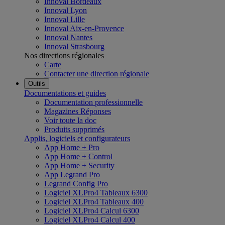
Innoval Bordeaux
Innoval Lyon
Innoval Lille
Innoval Aix-en-Provence
Innoval Nantes
Innoval Strasbourg
Nos directions régionales
Carte
Contacter une direction régionale
Outils
Documentations et guides
Documentation professionnelle
Magazines Réponses
Voir toute la doc
Produits supprimés
Applis, logiciels et configurateurs
App Home + Pro
App Home + Control
App Home + Security
App Legrand Pro
Legrand Config Pro
Logiciel XLPro4 Tableaux 6300
Logiciel XLPro4 Tableaux 400
Logiciel XLPro4 Calcul 6300
Logiciel XLPro4 Calcul 400