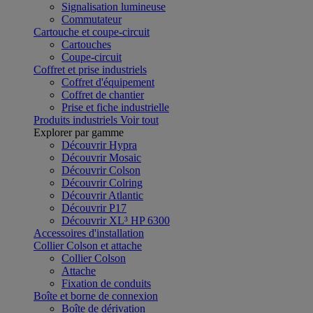
Signalisation lumineuse
Commutateur
Cartouche et coupe-circuit
Cartouches
Coupe-circuit
Coffret et prise industriels
Coffret d'équipement
Coffret de chantier
Prise et fiche industrielle
Produits industriels
Voir tout
Explorer par gamme
Découvrir Hypra
Découvrir Mosaic
Découvrir Colson
Découvrir Colring
Découvrir Atlantic
Découvrir P17
Découvrir XL³ HP 6300
Accessoires d'installation
Collier Colson et attache
Collier Colson
Attache
Fixation de conduits
Boîte et borne de connexion
Boîte de dérivation