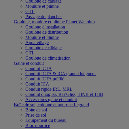
Goulotte de câblage
Moulure et plinthe
GTL
Passage de plancher
Goulotte, moulure et plinthe Planet Wattohm
Goulotte d'installation
Goulotte de distribution
Moulure et plinthe
Appareillage
Goulotte de câblage
GTL
Goulotte de climatisation
Gaine et conduit
Conduit ICTA
Conduit ICTA & ICA grande longueur
Conduit ICTA préfilé
Conduit ICA
Conduit rigide IRL, MRL
Conduit duogliss, Rai’Gliss, TINB et TIIB
Accessoires gaine et conduit
Boîte de sol, colonne et nourrice Legrand
Boîte de sol
Prise de sol
Equipement du bureau
Bloc nourrice