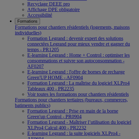
Recyclage DEEE pro
Affichage DPE obligatoire
Accessibilité
Formations
Formations pour chantiers résidentiels (logements, maisons
individuelles)
Formation Legrand : devenir expert des solutions
connectées Legrand pour mieux vendre et gagner du
temps - PR1205
E-learning Legrand : Home + Control : optimiser les
consommations et suivre son autoconsommation -
AF0207
E-learning Legrand : l'offre de bornes de recharge
Green'UP HOME - AF0904
Formation Legrand : La maîtrise du logiciel XLPro4
Tableaux 400 - PR2235
Voir toutes les formations pour chantiers résidentiels
Formations pour chantiers tertiaires (bureaux, commerces,
batiments publics)
Formation Legrand : Prise en main de la borne
Green'up Control - PR0904
Formation Legrand - Maîtriser l’utilisation du logiciel
XLPro4 Calcul 400 - PR2232
E-learning Legrand : la suite logiciels XLPro4 -
AF0604