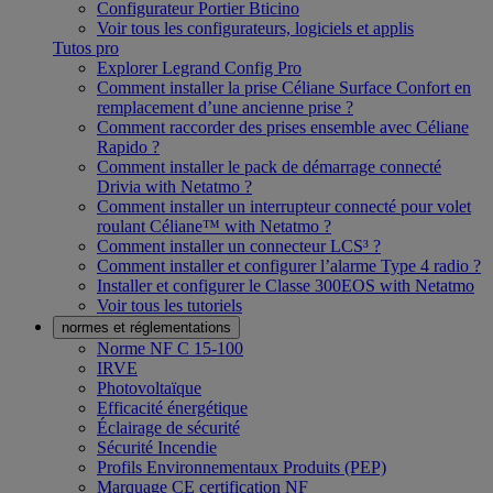
Configurateur Portier Bticino
Voir tous les configurateurs, logiciels et applis
Tutos pro
Explorer Legrand Config Pro
Comment installer la prise Céliane Surface Confort en
remplacement d’une ancienne prise ?
Comment raccorder des prises ensemble avec Céliane
Rapido ?
Comment installer le pack de démarrage connecté
Drivia with Netatmo ?
Comment installer un interrupteur connecté pour volet
roulant Céliane™ with Netatmo ?
Comment installer un connecteur LCS³ ?
Comment installer et configurer l’alarme Type 4 radio ?
Installer et configurer le Classe 300EOS with Netatmo
Voir tous les tutoriels
normes et réglementations
Norme NF C 15-100
IRVE
Photovoltaïque
Efficacité énergétique
Éclairage de sécurité
Sécurité Incendie
Profils Environnementaux Produits (PEP)
Marquage CE certification NF