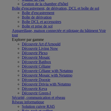
Gestion de la chambre d'hôtel
Boîte d'encastrement, de dérivation, DCL et boîte de sol
Boîte d'encastrement
Boîte de dérivation
Boîte DCL et accessoires
Boîte et prise de sol
Appareillage, maison connectée et pilotage du bâtiment
Voir
tout
Explorer par gamme
Découvrir Art d'Arnould
Découvrir Living Now
Découvrir Plexo
Découvrir Mosaic
Découvrir Batibox
Découvrir Céliane
Découvrir Céliane with Netatmo
Découvrir Mosaic with Netatmo
Découvrir Dooxie
Découvrir Drivia with Netatmo
Découvrir Keva
Découvrir Green-I
Sécurité, communication et réseau
Réseau informatique
Solution cuivre RJ45
Baie, rack et coffret