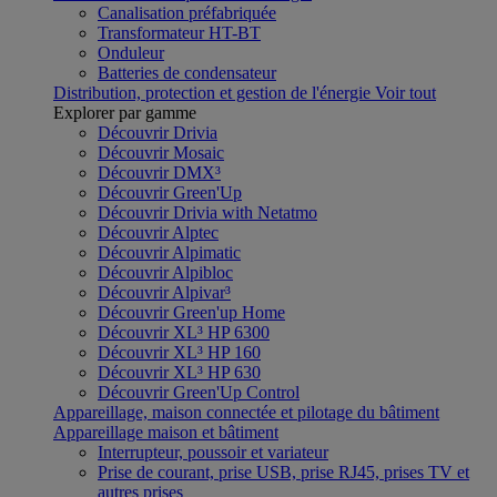
Canalisation préfabriquée
Transformateur HT-BT
Onduleur
Batteries de condensateur
Distribution, protection et gestion de l'énergie
Voir tout
Explorer par gamme
Découvrir Drivia
Découvrir Mosaic
Découvrir DMX³
Découvrir Green'Up
Découvrir Drivia with Netatmo
Découvrir Alptec
Découvrir Alpimatic
Découvrir Alpibloc
Découvrir Alpivar³
Découvrir Green'up Home
Découvrir XL³ HP 6300
Découvrir XL³ HP 160
Découvrir XL³ HP 630
Découvrir Green'Up Control
Appareillage, maison connectée et pilotage du bâtiment
Appareillage maison et bâtiment
Interrupteur, poussoir et variateur
Prise de courant, prise USB, prise RJ45, prises TV et
autres prises