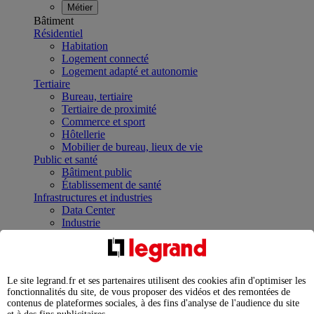
Métier
Bâtiment
Résidentiel
Habitation
Logement connecté
Logement adapté et autonomie
Tertiaire
Bureau, tertiaire
Tertiaire de proximité
Commerce et sport
Hôtellerie
Mobilier de bureau, lieux de vie
Public et santé
Bâtiment public
Établissement de santé
Infrastructures et industries
Data Center
Industrie
Infrastructures
À la une
Contrôler et planifier le fonctionnement des appareils
électriques avec le contacteur connecté
Le site legrand.fr et ses partenaires utilisent des cookies afin d'optimiser les
Répartir et optimiser son tableau électrique
fonctionnalités du site, de vous proposer des vidéos et des remontées de
Legrand Data Center Solutions : concentrer les
contenus de plateformes sociales, à des fins d'analyse de l'audience du site
expertises au service de vos performances