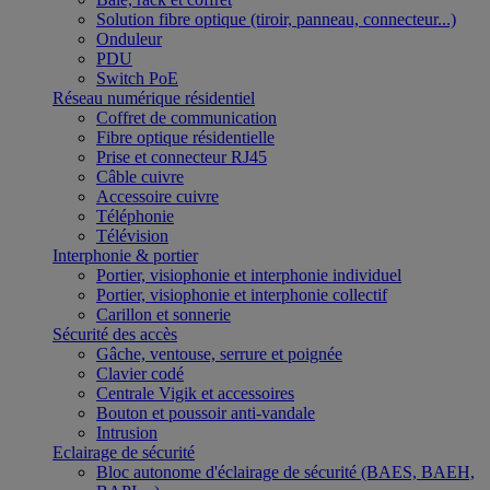
Solution fibre optique (tiroir, panneau, connecteur...)
Onduleur
PDU
Switch PoE
Réseau numérique résidentiel
Coffret de communication
Fibre optique résidentielle
Prise et connecteur RJ45
Câble cuivre
Accessoire cuivre
Téléphonie
Télévision
Interphonie & portier
Portier, visiophonie et interphonie individuel
Portier, visiophonie et interphonie collectif
Carillon et sonnerie
Sécurité des accès
Gâche, ventouse, serrure et poignée
Clavier codé
Centrale Vigik et accessoires
Bouton et poussoir anti-vandale
Intrusion
Eclairage de sécurité
Bloc autonome d'éclairage de sécurité (BAES, BAEH,