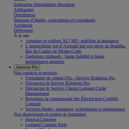
Entreprise d'installation électrique
Tableautier
Distributeur
Bureaux d’études, concepteurs et consultants
Architecte
Hébergeur
À la une
Armoires et coffrets XL³ HP : redéfinir la puissance
L’appareillage Art d’Arnould fait son show au Buddha-
Bar du Casino de Monte-Carlo
Onduleurs triphasés : haute fiabilité et haute
performance assurées
Services Pro
Nos contacts et services
Formulaire de contact Pro - Service Relations Pro
Découvrez le Service Relations Pro
Découvrez le Service Clients Legrand Cable
Management
Rejoignez la communauté des Électriciens Certifiés
Legrand
Services études, assistance, exploitation et maintenance
Nos showrooms et centres de formation
Innoval Limoges
Legrand Campus Paris