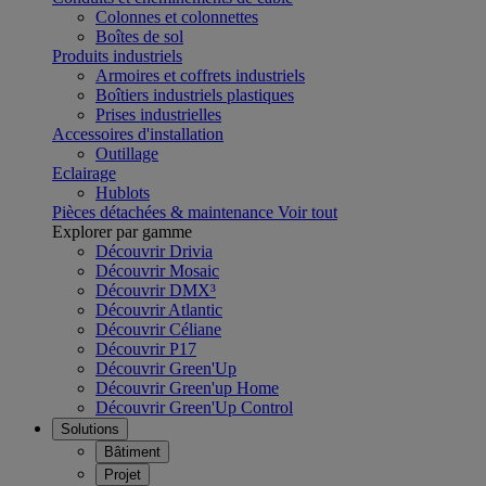
Colonnes et colonnettes
Boîtes de sol
Produits industriels
Armoires et coffrets industriels
Boîtiers industriels plastiques
Prises industrielles
Accessoires d'installation
Outillage
Eclairage
Hublots
Pièces détachées & maintenance
Voir tout
Explorer par gamme
Découvrir Drivia
Découvrir Mosaic
Découvrir DMX³
Découvrir Atlantic
Découvrir Céliane
Découvrir P17
Découvrir Green'Up
Découvrir Green'up Home
Découvrir Green'Up Control
Solutions
Bâtiment
Projet