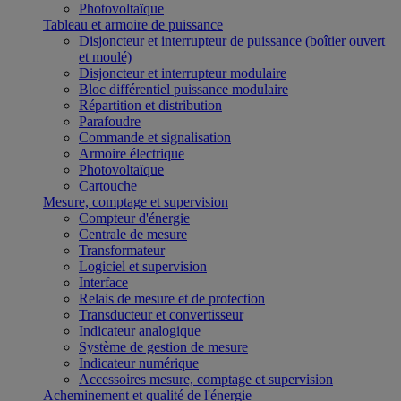
Photovoltaïque
Tableau et armoire de puissance
Disjoncteur et interrupteur de puissance (boîtier ouvert
et moulé)
Disjoncteur et interrupteur modulaire
Bloc différentiel puissance modulaire
Répartition et distribution
Parafoudre
Commande et signalisation
Armoire électrique
Photovoltaïque
Cartouche
Mesure, comptage et supervision
Compteur d'énergie
Centrale de mesure
Transformateur
Logiciel et supervision
Interface
Relais de mesure et de protection
Transducteur et convertisseur
Indicateur analogique
Système de gestion de mesure
Indicateur numérique
Accessoires mesure, comptage et supervision
Acheminement et qualité de l'énergie