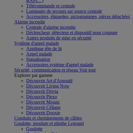
BAPI…)
Télécommande et centrale
Luminaire de secours sur source centrale
Accessoires, étiquettes, pictogrammes, pièces détachées
Alarme incendie
Centrale d'alarme incendie
Déclencheur, détecteur et dispositif pour coupure
Autres produits de mise en sécurité
Système d'appel malade
Applique tête de lit
Appel malade
Signalisation
Accessoires système d'appel malade
Sécurité, communication et réseau
Voir tout
Explorer par gamme
Découvrir Art d'Arnould
Découvrir Living Now
Découvrir Drivia
Découvrir Plexo
Découvrir Mosaic
Découvrir Céliane
Découvrir Dooxie
Conduits et cheminements de câbles
Goulotte, moulure et plinthe Legrand
Goulotte