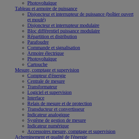
Photovoltaïque
Tableau et armoire de puissance
Disjoncteur et interrupteur de puissance (boîtier ouvert
et moulé)
Disjoncteur et interrupteur modulaire
Bloc différentiel puissance modulaire
Répartition et distribution
Parafoudre
Commande et signalisation
Armoire électrique
Photovoltaïque
Cartouche
Mesure, comptage et supervision
Compteur d'énergie
Centrale de mesure
Transformateur
Logiciel et supervision
Interface
Relais de mesure et de protection
Transducteur et convertisseur
Indicateur analogique
Système de gestion de mesure
Indicateur numérique
Accessoires mesure, comptage et supervision
Acheminement et qualité de l'énergie