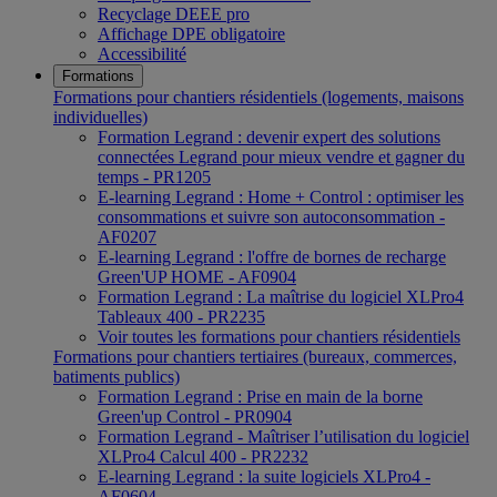
Recyclage DEEE pro
Affichage DPE obligatoire
Accessibilité
Formations
Formations pour chantiers résidentiels (logements, maisons
individuelles)
Formation Legrand : devenir expert des solutions
connectées Legrand pour mieux vendre et gagner du
temps - PR1205
E-learning Legrand : Home + Control : optimiser les
consommations et suivre son autoconsommation -
AF0207
E-learning Legrand : l'offre de bornes de recharge
Green'UP HOME - AF0904
Formation Legrand : La maîtrise du logiciel XLPro4
Tableaux 400 - PR2235
Voir toutes les formations pour chantiers résidentiels
Formations pour chantiers tertiaires (bureaux, commerces,
batiments publics)
Formation Legrand : Prise en main de la borne
Green'up Control - PR0904
Formation Legrand - Maîtriser l’utilisation du logiciel
XLPro4 Calcul 400 - PR2232
E-learning Legrand : la suite logiciels XLPro4 -
AF0604