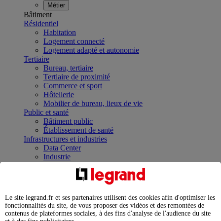
Métier
Bâtiment
Résidentiel
Habitation
Logement connecté
Logement adapté et autonomie
Tertiaire
Bureau, tertiaire
Tertiaire de proximité
Commerce et sport
Hôtellerie
Mobilier de bureau, lieux de vie
Public et santé
Bâtiment public
Établissement de santé
Infrastructures et industries
Data Center
Industrie
Infrastructures
À la une
Contrôler et planifier le fonctionnement des appareils
électriques avec le contacteur connecté
Le site legrand.fr et ses partenaires utilisent des cookies afin d'optimiser les
Répartir et optimiser son tableau électrique
fonctionnalités du site, de vous proposer des vidéos et des remontées de
Legrand Data Center Solutions : concentrer les
contenus de plateformes sociales, à des fins d'analyse de l'audience du site
expertises au service de vos performances