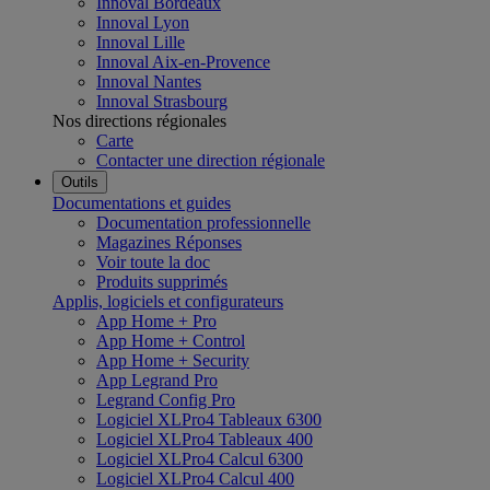
Innoval Bordeaux
Innoval Lyon
Innoval Lille
Innoval Aix-en-Provence
Innoval Nantes
Innoval Strasbourg
Nos directions régionales
Carte
Contacter une direction régionale
Outils
Documentations et guides
Documentation professionnelle
Magazines Réponses
Voir toute la doc
Produits supprimés
Applis, logiciels et configurateurs
App Home + Pro
App Home + Control
App Home + Security
App Legrand Pro
Legrand Config Pro
Logiciel XLPro4 Tableaux 6300
Logiciel XLPro4 Tableaux 400
Logiciel XLPro4 Calcul 6300
Logiciel XLPro4 Calcul 400