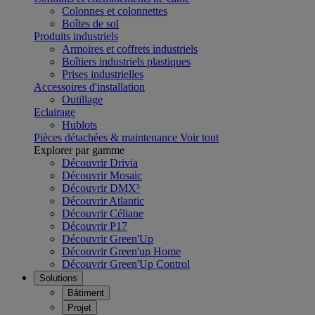
Colonnes et colonnettes
Boîtes de sol
Produits industriels
Armoires et coffrets industriels
Boîtiers industriels plastiques
Prises industrielles
Accessoires d'installation
Outillage
Eclairage
Hublots
Pièces détachées & maintenance
Voir tout
Explorer par gamme
Découvrir Drivia
Découvrir Mosaic
Découvrir DMX³
Découvrir Atlantic
Découvrir Céliane
Découvrir P17
Découvrir Green'Up
Découvrir Green'up Home
Découvrir Green'Up Control
Solutions
Bâtiment
Projet