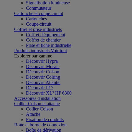
Signalisation lumineuse
Commutateur
Cartouche et coupe-circuit
Cartouches
Coupe-circuit
Coffret et prise industriels
Coffret d'équipement
Coffret de chantier
Prise et fiche industrielle
Produits industriels
Voir tout
Explorer par gamme
Découvrir Hypra
Découvrir Mosaic
Découvrir Colson
Découvrir Colring
Découvrir Atlantic
Découvrir P17
Découvrir XL³ HP 6300
Accessoires d'installation
Collier Colson et attache
Collier Colson
Attache
Fixation de conduits
Boîte et borne de connexion
Boîte de dérivation