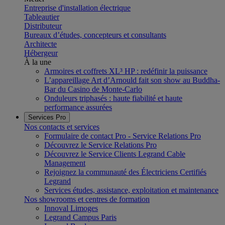
Entreprise d'installation électrique
Tableautier
Distributeur
Bureaux d’études, concepteurs et consultants
Architecte
Hébergeur
À la une
Armoires et coffrets XL³ HP : redéfinir la puissance
L’appareillage Art d’Arnould fait son show au Buddha-
Bar du Casino de Monte-Carlo
Onduleurs triphasés : haute fiabilité et haute
performance assurées
Services Pro
Nos contacts et services
Formulaire de contact Pro - Service Relations Pro
Découvrez le Service Relations Pro
Découvrez le Service Clients Legrand Cable
Management
Rejoignez la communauté des Électriciens Certifiés
Legrand
Services études, assistance, exploitation et maintenance
Nos showrooms et centres de formation
Innoval Limoges
Legrand Campus Paris