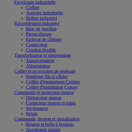
Enveloppe industrielle
Coffret
Armoire industrielle
Boîtier industriel
Raccordement industriel
Bloc de jonction
Presse-étoupe
Embout de câblage
Connecteur
Conduit flexible
Transformateur et alimentation
Transformateur
Alimentation
Collier et accessoires de repérage
Repérage fils et câbles
Collier d'équipement Colring
Collier d'installation Colson
Commande et protection moteur
Disjoncteur moteur
Contacteur moteur et relais
Sectionneur
Relais
Commande, bouton et signalisation
Bouton et boîte à boutons
Avertisseur sonore