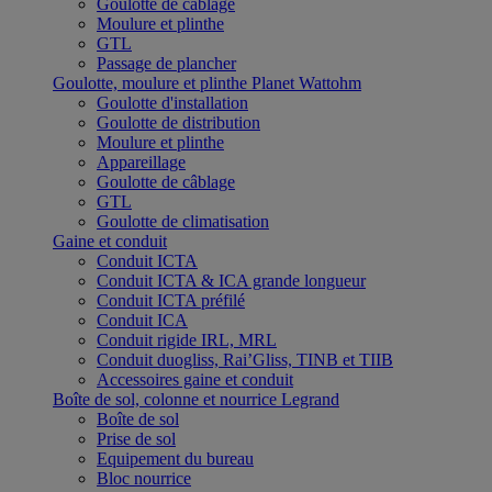
Goulotte de câblage
Moulure et plinthe
GTL
Passage de plancher
Goulotte, moulure et plinthe Planet Wattohm
Goulotte d'installation
Goulotte de distribution
Moulure et plinthe
Appareillage
Goulotte de câblage
GTL
Goulotte de climatisation
Gaine et conduit
Conduit ICTA
Conduit ICTA & ICA grande longueur
Conduit ICTA préfilé
Conduit ICA
Conduit rigide IRL, MRL
Conduit duogliss, Rai’Gliss, TINB et TIIB
Accessoires gaine et conduit
Boîte de sol, colonne et nourrice Legrand
Boîte de sol
Prise de sol
Equipement du bureau
Bloc nourrice