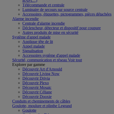
BAPI…)
Télécommande et centrale
Luminaire de secours sur source centrale
Accessoires, étiquettes, pictogrammes, pièces détachées
Alarme incendie
Centrale d'alarme incendie
Déclencheur, détecteur et dispositif pour coupure
Autres produits de mise en sécurité
Système d'appel malade
Applique tête de lit
Appel malade
Signalisation
Accessoires système d'appel malade
Sécurité, communication et réseau
Voir tout
Explorer par gamme
Découvrir Art d'Arnould
Découvrir Living Now
Découvrir Drivia
Découvrir Plexo
Découvrir Mosaic
Découvrir Céliane
Découvrir Dooxie
Conduits et cheminements de câbles
Goulotte, moulure et plinthe Legrand
Goulotte