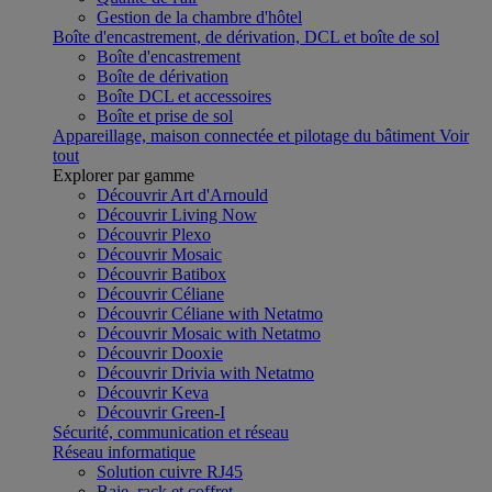
Gestion de la chambre d'hôtel
Boîte d'encastrement, de dérivation, DCL et boîte de sol
Boîte d'encastrement
Boîte de dérivation
Boîte DCL et accessoires
Boîte et prise de sol
Appareillage, maison connectée et pilotage du bâtiment
Voir
tout
Explorer par gamme
Découvrir Art d'Arnould
Découvrir Living Now
Découvrir Plexo
Découvrir Mosaic
Découvrir Batibox
Découvrir Céliane
Découvrir Céliane with Netatmo
Découvrir Mosaic with Netatmo
Découvrir Dooxie
Découvrir Drivia with Netatmo
Découvrir Keva
Découvrir Green-I
Sécurité, communication et réseau
Réseau informatique
Solution cuivre RJ45
Baie, rack et coffret