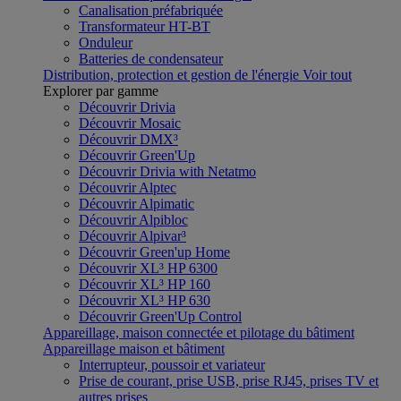
Canalisation préfabriquée
Transformateur HT-BT
Onduleur
Batteries de condensateur
Distribution, protection et gestion de l'énergie
Voir tout
Explorer par gamme
Découvrir Drivia
Découvrir Mosaic
Découvrir DMX³
Découvrir Green'Up
Découvrir Drivia with Netatmo
Découvrir Alptec
Découvrir Alpimatic
Découvrir Alpibloc
Découvrir Alpivar³
Découvrir Green'up Home
Découvrir XL³ HP 6300
Découvrir XL³ HP 160
Découvrir XL³ HP 630
Découvrir Green'Up Control
Appareillage, maison connectée et pilotage du bâtiment
Appareillage maison et bâtiment
Interrupteur, poussoir et variateur
Prise de courant, prise USB, prise RJ45, prises TV et
autres prises