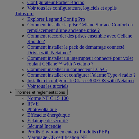
Configurateur Portier Bticino
Voir tous les configurateurs, logiciels et applis
Tutos pro
Explorer Legrand Config Pro
Comment installer la prise Céliane Surface Confort en
remplacement d’une ancienne prise ?
Comment raccorder des prises ensemble avec Céliane
Rapido ?
Comment installer le pack de démarrage connecté
Drivia with Netatmo ?
Comment installer un interrupteur connecté pour volet
roulant Céliane™ with Netatmo ?
Comment installer un connecteur LCS³ ?
Comment installer et configurer l’alarme Type 4 radio ?
Installer et configurer le Classe 300EOS with Netatmo
Voir tous les tutoriels
normes et réglementations
Norme NF C 15-100
IRVE
Photovoltaïque
Efficacité énergétique
Éclairage de sécurité
Sécurité Incendie
Profils Environnementaux Produits (PEP)
Marquage CE certification NF