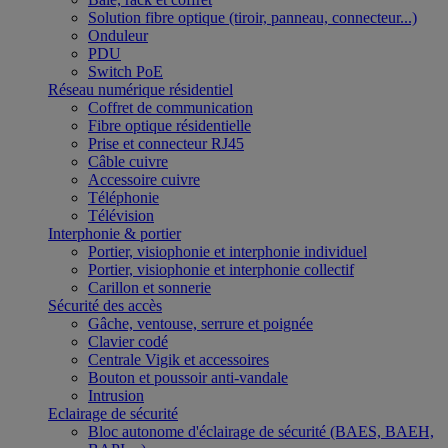
Solution fibre optique (tiroir, panneau, connecteur...)
Onduleur
PDU
Switch PoE
Réseau numérique résidentiel
Coffret de communication
Fibre optique résidentielle
Prise et connecteur RJ45
Câble cuivre
Accessoire cuivre
Téléphonie
Télévision
Interphonie & portier
Portier, visiophonie et interphonie individuel
Portier, visiophonie et interphonie collectif
Carillon et sonnerie
Sécurité des accès
Gâche, ventouse, serrure et poignée
Clavier codé
Centrale Vigik et accessoires
Bouton et poussoir anti-vandale
Intrusion
Eclairage de sécurité
Bloc autonome d'éclairage de sécurité (BAES, BAEH,