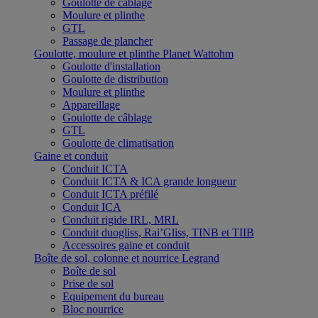
Goulotte de câblage
Moulure et plinthe
GTL
Passage de plancher
Goulotte, moulure et plinthe Planet Wattohm
Goulotte d'installation
Goulotte de distribution
Moulure et plinthe
Appareillage
Goulotte de câblage
GTL
Goulotte de climatisation
Gaine et conduit
Conduit ICTA
Conduit ICTA & ICA grande longueur
Conduit ICTA préfilé
Conduit ICA
Conduit rigide IRL, MRL
Conduit duogliss, Rai’Gliss, TINB et TIIB
Accessoires gaine et conduit
Boîte de sol, colonne et nourrice Legrand
Boîte de sol
Prise de sol
Equipement du bureau
Bloc nourrice