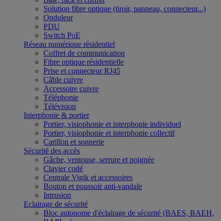
Solution fibre optique (tiroir, panneau, connecteur...)
Onduleur
PDU
Switch PoE
Réseau numérique résidentiel
Coffret de communication
Fibre optique résidentielle
Prise et connecteur RJ45
Câble cuivre
Accessoire cuivre
Téléphonie
Télévision
Interphonie & portier
Portier, visiophonie et interphonie individuel
Portier, visiophonie et interphonie collectif
Carillon et sonnerie
Sécurité des accès
Gâche, ventouse, serrure et poignée
Clavier codé
Centrale Vigik et accessoires
Bouton et poussoir anti-vandale
Intrusion
Eclairage de sécurité
Bloc autonome d'éclairage de sécurité (BAES, BAEH,