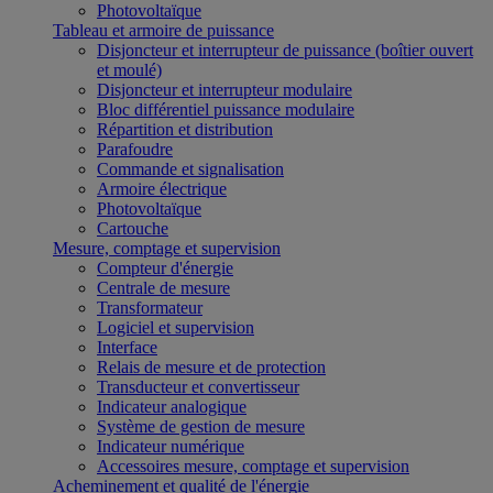
Photovoltaïque
Tableau et armoire de puissance
Disjoncteur et interrupteur de puissance (boîtier ouvert
et moulé)
Disjoncteur et interrupteur modulaire
Bloc différentiel puissance modulaire
Répartition et distribution
Parafoudre
Commande et signalisation
Armoire électrique
Photovoltaïque
Cartouche
Mesure, comptage et supervision
Compteur d'énergie
Centrale de mesure
Transformateur
Logiciel et supervision
Interface
Relais de mesure et de protection
Transducteur et convertisseur
Indicateur analogique
Système de gestion de mesure
Indicateur numérique
Accessoires mesure, comptage et supervision
Acheminement et qualité de l'énergie