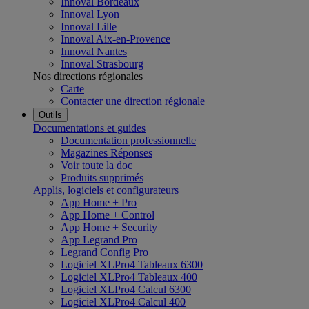
Innoval Bordeaux
Innoval Lyon
Innoval Lille
Innoval Aix-en-Provence
Innoval Nantes
Innoval Strasbourg
Nos directions régionales
Carte
Contacter une direction régionale
Outils
Documentations et guides
Documentation professionnelle
Magazines Réponses
Voir toute la doc
Produits supprimés
Applis, logiciels et configurateurs
App Home + Pro
App Home + Control
App Home + Security
App Legrand Pro
Legrand Config Pro
Logiciel XLPro4 Tableaux 6300
Logiciel XLPro4 Tableaux 400
Logiciel XLPro4 Calcul 6300
Logiciel XLPro4 Calcul 400