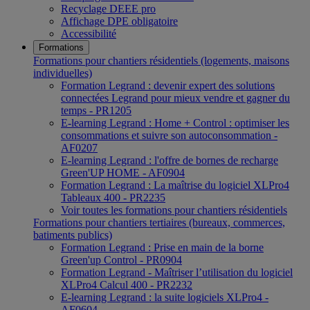
Recyclage DEEE pro
Affichage DPE obligatoire
Accessibilité
Formations
Formations pour chantiers résidentiels (logements, maisons
individuelles)
Formation Legrand : devenir expert des solutions
connectées Legrand pour mieux vendre et gagner du
temps - PR1205
E-learning Legrand : Home + Control : optimiser les
consommations et suivre son autoconsommation -
AF0207
E-learning Legrand : l'offre de bornes de recharge
Green'UP HOME - AF0904
Formation Legrand : La maîtrise du logiciel XLPro4
Tableaux 400 - PR2235
Voir toutes les formations pour chantiers résidentiels
Formations pour chantiers tertiaires (bureaux, commerces,
batiments publics)
Formation Legrand : Prise en main de la borne
Green'up Control - PR0904
Formation Legrand - Maîtriser l’utilisation du logiciel
XLPro4 Calcul 400 - PR2232
E-learning Legrand : la suite logiciels XLPro4 -
AF0604