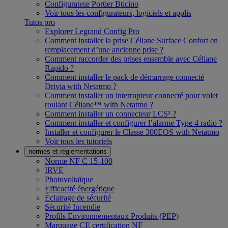
Configurateur Portier Bticino
Voir tous les configurateurs, logiciels et applis
Tutos pro
Explorer Legrand Config Pro
Comment installer la prise Céliane Surface Confort en
remplacement d’une ancienne prise ?
Comment raccorder des prises ensemble avec Céliane
Rapido ?
Comment installer le pack de démarrage connecté
Drivia with Netatmo ?
Comment installer un interrupteur connecté pour volet
roulant Céliane™ with Netatmo ?
Comment installer un connecteur LCS³ ?
Comment installer et configurer l’alarme Type 4 radio ?
Installer et configurer le Classe 300EOS with Netatmo
Voir tous les tutoriels
normes et réglementations
Norme NF C 15-100
IRVE
Photovoltaïque
Efficacité énergétique
Éclairage de sécurité
Sécurité Incendie
Profils Environnementaux Produits (PEP)
Marquage CE certification NF