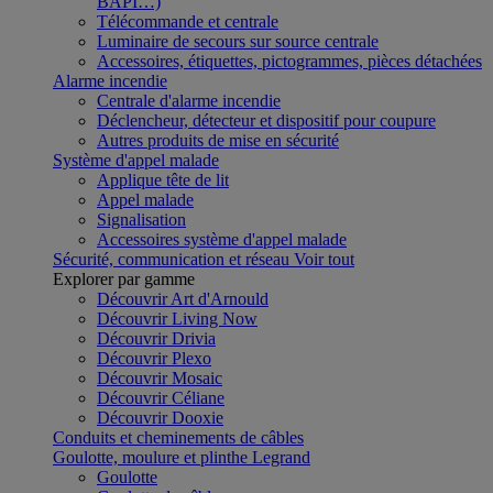
BAPI…)
Télécommande et centrale
Luminaire de secours sur source centrale
Accessoires, étiquettes, pictogrammes, pièces détachées
Alarme incendie
Centrale d'alarme incendie
Déclencheur, détecteur et dispositif pour coupure
Autres produits de mise en sécurité
Système d'appel malade
Applique tête de lit
Appel malade
Signalisation
Accessoires système d'appel malade
Sécurité, communication et réseau
Voir tout
Explorer par gamme
Découvrir Art d'Arnould
Découvrir Living Now
Découvrir Drivia
Découvrir Plexo
Découvrir Mosaic
Découvrir Céliane
Découvrir Dooxie
Conduits et cheminements de câbles
Goulotte, moulure et plinthe Legrand
Goulotte