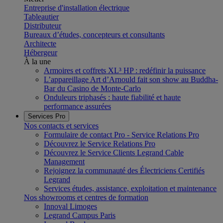
Entreprise d'installation électrique
Tableautier
Distributeur
Bureaux d’études, concepteurs et consultants
Architecte
Hébergeur
À la une
Armoires et coffrets XL³ HP : redéfinir la puissance
L’appareillage Art d’Arnould fait son show au Buddha-
Bar du Casino de Monte-Carlo
Onduleurs triphasés : haute fiabilité et haute
performance assurées
Services Pro
Nos contacts et services
Formulaire de contact Pro - Service Relations Pro
Découvrez le Service Relations Pro
Découvrez le Service Clients Legrand Cable
Management
Rejoignez la communauté des Électriciens Certifiés
Legrand
Services études, assistance, exploitation et maintenance
Nos showrooms et centres de formation
Innoval Limoges
Legrand Campus Paris