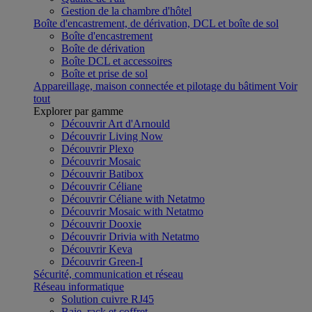
Gestion de la chambre d'hôtel
Boîte d'encastrement, de dérivation, DCL et boîte de sol
Boîte d'encastrement
Boîte de dérivation
Boîte DCL et accessoires
Boîte et prise de sol
Appareillage, maison connectée et pilotage du bâtiment
Voir
tout
Explorer par gamme
Découvrir Art d'Arnould
Découvrir Living Now
Découvrir Plexo
Découvrir Mosaic
Découvrir Batibox
Découvrir Céliane
Découvrir Céliane with Netatmo
Découvrir Mosaic with Netatmo
Découvrir Dooxie
Découvrir Drivia with Netatmo
Découvrir Keva
Découvrir Green-I
Sécurité, communication et réseau
Réseau informatique
Solution cuivre RJ45
Baie, rack et coffret