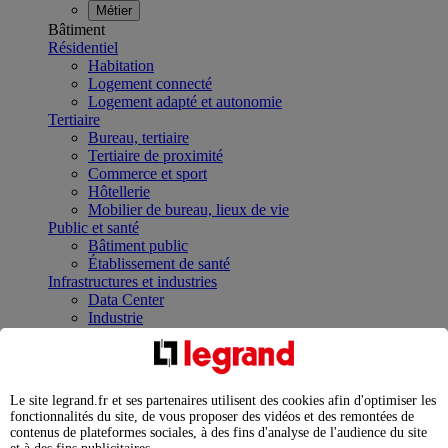
Métier
Bâtiment
Résidentiel
Habitation
Logement connecté
Logement adapté et autonomie
Tertiaire
Bureau, tertiaire
Tertiaire de proximité
Commerce et sport
Hôtellerie
Mobilier de bureau, lieux de vie
Public et santé
Bâtiment public
Établissement de santé
Infrastructures et industries
Data Center
Industrie
Infrastructures
À la une
Contrôler et planifier le fonctionnement des appareils
électriques avec le contacteur connecté
Le site legrand.fr et ses partenaires utilisent des cookies afin d'optimiser les
Répartir et optimiser son tableau électrique
fonctionnalités du site, de vous proposer des vidéos et des remontées de
Legrand Data Center Solutions : concentrer les
contenus de plateformes sociales, à des fins d'analyse de l'audience du site
expertises au service de vos performances