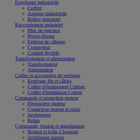
Enveloppe industrielle
Coffret
Armoire industrielle
Boîtier industriel
Raccordement industriel
Bloc de jonction
Presse-étoupe
Embout de câblage
Connecteur
Conduit flexible
Transformateur et alimentation
Transformateur
Alimentation
Collier et accessoires de repérage
Repérage fils et câbles
Collier d'équipement Colring
Collier d'installation Colson
Commande et protection moteur
Disjoncteur moteur
Contacteur moteur et relais
Sectionneur
Relais
Commande, bouton et signalisation
Bouton et boîte à boutons
Avertisseur sonore