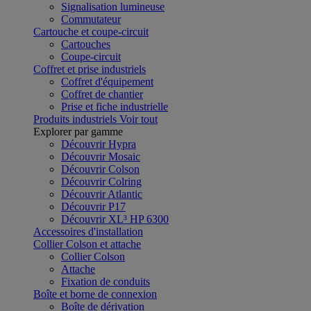
Signalisation lumineuse
Commutateur
Cartouche et coupe-circuit
Cartouches
Coupe-circuit
Coffret et prise industriels
Coffret d'équipement
Coffret de chantier
Prise et fiche industrielle
Produits industriels
Voir tout
Explorer par gamme
Découvrir Hypra
Découvrir Mosaic
Découvrir Colson
Découvrir Colring
Découvrir Atlantic
Découvrir P17
Découvrir XL³ HP 6300
Accessoires d'installation
Collier Colson et attache
Collier Colson
Attache
Fixation de conduits
Boîte et borne de connexion
Boîte de dérivation