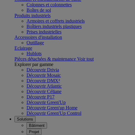
Colonnes et colonnettes
Boîtes de sol
Produits industriels
Armoires et coffrets industriels
Boîtiers industriels plastiques
Prises industrielles
Accessoires d'installation
Outillage
Eclairage
Hublots
Pièces détachées & maintenance
Voir tout
Explorer par gamme
Découvrir Drivia
Découvrir Mosaic
Découvrir DMX³
Découvrir Atlantic
Découvrir Céliane
Découvrir P17
Découvrir Green'Up
Découvrir Green'up Home
Découvrir Green'Up Control
Solutions
Bâtiment
Projet