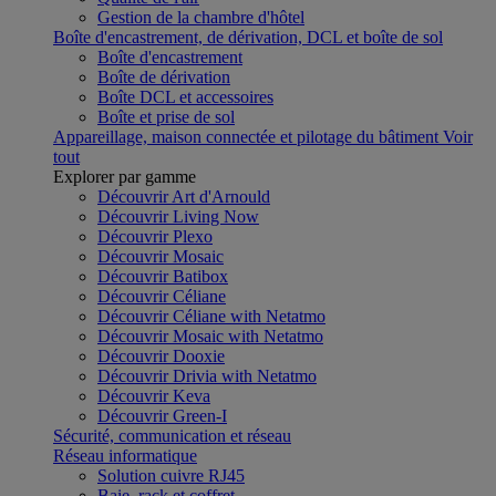
Gestion de la chambre d'hôtel
Boîte d'encastrement, de dérivation, DCL et boîte de sol
Boîte d'encastrement
Boîte de dérivation
Boîte DCL et accessoires
Boîte et prise de sol
Appareillage, maison connectée et pilotage du bâtiment
Voir
tout
Explorer par gamme
Découvrir Art d'Arnould
Découvrir Living Now
Découvrir Plexo
Découvrir Mosaic
Découvrir Batibox
Découvrir Céliane
Découvrir Céliane with Netatmo
Découvrir Mosaic with Netatmo
Découvrir Dooxie
Découvrir Drivia with Netatmo
Découvrir Keva
Découvrir Green-I
Sécurité, communication et réseau
Réseau informatique
Solution cuivre RJ45
Baie, rack et coffret