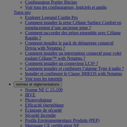
Configurateur Portier Bticino
Voir tous les configurateurs, logiciels et applis
Tutos pro
Explorer Legrand Config Pro
Comment installer la prise Céliane Surface Confort en
remplacement d’une ancienne prise ?
Comment raccorder des prises ensemble avec Céliane
Rapido ?
Comment installer le pack de démarrage connecté
Drivia with Netatmo ?
Comment installer un interrupteur connecté pour volet
roulant Céliane™ with Netatmo ?
Comment installer un connecteur LCS³ ?
Comment installer et configurer l’alarme Type 4 radio ?
Installer et configurer le Classe 300EOS with Netatmo
Voir tous les tutoriels
normes et réglementations
Norme NF C 15-100
IRVE
Photovoltaïque
Efficacité énergétique
Éclairage de sécurité
Sécurité Incendie
Profils Environnementaux Produits (PEP)
Marquage CE certification NF