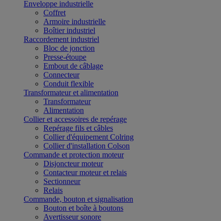
Enveloppe industrielle
Coffret
Armoire industrielle
Boîtier industriel
Raccordement industriel
Bloc de jonction
Presse-étoupe
Embout de câblage
Connecteur
Conduit flexible
Transformateur et alimentation
Transformateur
Alimentation
Collier et accessoires de repérage
Repérage fils et câbles
Collier d'équipement Colring
Collier d'installation Colson
Commande et protection moteur
Disjoncteur moteur
Contacteur moteur et relais
Sectionneur
Relais
Commande, bouton et signalisation
Bouton et boîte à boutons
Avertisseur sonore