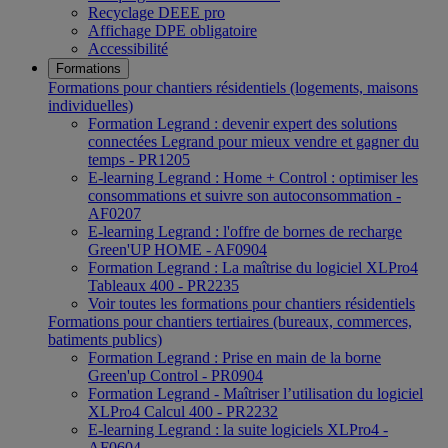
Recyclage DEEE pro
Affichage DPE obligatoire
Accessibilité
Formations
Formations pour chantiers résidentiels (logements, maisons
individuelles)
Formation Legrand : devenir expert des solutions
connectées Legrand pour mieux vendre et gagner du
temps - PR1205
E-learning Legrand : Home + Control : optimiser les
consommations et suivre son autoconsommation -
AF0207
E-learning Legrand : l'offre de bornes de recharge
Green'UP HOME - AF0904
Formation Legrand : La maîtrise du logiciel XLPro4
Tableaux 400 - PR2235
Voir toutes les formations pour chantiers résidentiels
Formations pour chantiers tertiaires (bureaux, commerces,
batiments publics)
Formation Legrand : Prise en main de la borne
Green'up Control - PR0904
Formation Legrand - Maîtriser l’utilisation du logiciel
XLPro4 Calcul 400 - PR2232
E-learning Legrand : la suite logiciels XLPro4 -
AF0604