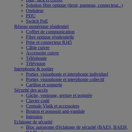
Solution fibre optique (tiroir, panneau, connecteur...)
Onduleur
PDU
Switch PoE
Réseau numérique résidentiel
Coffret de communication
Fibre optique résidentielle
Prise et connecteur RJ45
Câble cuivre
Accessoire cuivre
Téléphonie
Télévision
Interphonie & portier
Portier, visiophonie et interphonie individuel
Portier, visiophonie et interphonie collectif
Carillon et sonnerie
Sécurité des accès
Gâche, ventouse, serrure et poignée
Clavier codé
Centrale Vigik et accessoires
Bouton et poussoir anti-vandale
Intrusion
Eclairage de sécurité
Bloc autonome d'éclairage de sécurité (BAES, BAEH,