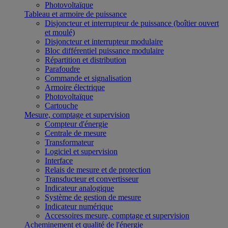
Photovoltaïque
Tableau et armoire de puissance
Disjoncteur et interrupteur de puissance (boîtier ouvert
et moulé)
Disjoncteur et interrupteur modulaire
Bloc différentiel puissance modulaire
Répartition et distribution
Parafoudre
Commande et signalisation
Armoire électrique
Photovoltaïque
Cartouche
Mesure, comptage et supervision
Compteur d'énergie
Centrale de mesure
Transformateur
Logiciel et supervision
Interface
Relais de mesure et de protection
Transducteur et convertisseur
Indicateur analogique
Système de gestion de mesure
Indicateur numérique
Accessoires mesure, comptage et supervision
Acheminement et qualité de l'énergie