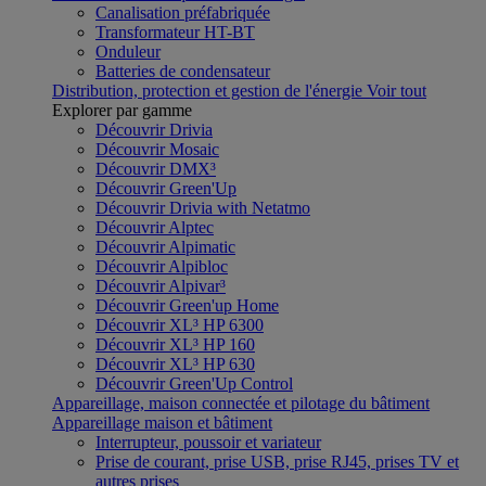
Canalisation préfabriquée
Transformateur HT-BT
Onduleur
Batteries de condensateur
Distribution, protection et gestion de l'énergie
Voir tout
Explorer par gamme
Découvrir Drivia
Découvrir Mosaic
Découvrir DMX³
Découvrir Green'Up
Découvrir Drivia with Netatmo
Découvrir Alptec
Découvrir Alpimatic
Découvrir Alpibloc
Découvrir Alpivar³
Découvrir Green'up Home
Découvrir XL³ HP 6300
Découvrir XL³ HP 160
Découvrir XL³ HP 630
Découvrir Green'Up Control
Appareillage, maison connectée et pilotage du bâtiment
Appareillage maison et bâtiment
Interrupteur, poussoir et variateur
Prise de courant, prise USB, prise RJ45, prises TV et
autres prises