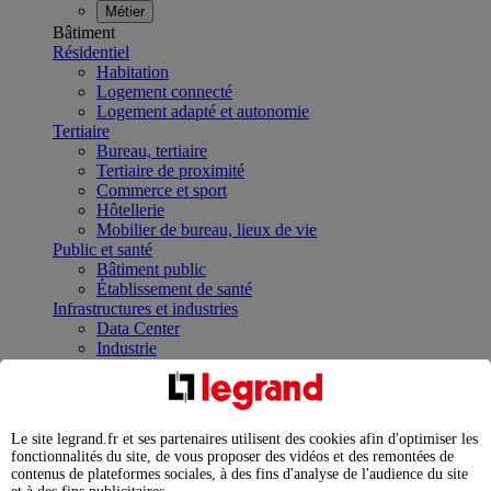
Métier
Bâtiment
Résidentiel
Habitation
Logement connecté
Logement adapté et autonomie
Tertiaire
Bureau, tertiaire
Tertiaire de proximité
Commerce et sport
Hôtellerie
Mobilier de bureau, lieux de vie
Public et santé
Bâtiment public
Établissement de santé
Infrastructures et industries
Data Center
Industrie
Infrastructures
À la une
Contrôler et planifier le fonctionnement des appareils
électriques avec le contacteur connecté
Le site legrand.fr et ses partenaires utilisent des cookies afin d'optimiser les
Répartir et optimiser son tableau électrique
fonctionnalités du site, de vous proposer des vidéos et des remontées de
Legrand Data Center Solutions : concentrer les
contenus de plateformes sociales, à des fins d'analyse de l'audience du site
expertises au service de vos performances