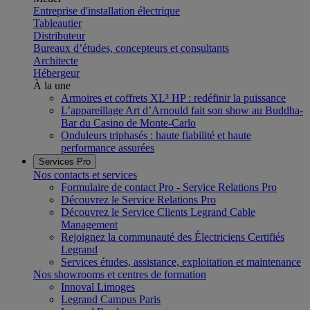
Entreprise d'installation électrique
Tableautier
Distributeur
Bureaux d’études, concepteurs et consultants
Architecte
Hébergeur
À la une
Armoires et coffrets XL³ HP : redéfinir la puissance
L’appareillage Art d’Arnould fait son show au Buddha-
Bar du Casino de Monte-Carlo
Onduleurs triphasés : haute fiabilité et haute
performance assurées
Services Pro
Nos contacts et services
Formulaire de contact Pro - Service Relations Pro
Découvrez le Service Relations Pro
Découvrez le Service Clients Legrand Cable
Management
Rejoignez la communauté des Électriciens Certifiés
Legrand
Services études, assistance, exploitation et maintenance
Nos showrooms et centres de formation
Innoval Limoges
Legrand Campus Paris