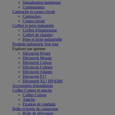
Signalisation lumineuse
Commutateur
Cartouche et coupe-circuit
Cartouches
Coupe-circuit
Coffret et prise industriels
Coffret d'équipement
Coffret de chantier
Prise et fiche industrielle
Produits industriels
Voir tout
Explorer par gamme
Découvrir Hypra
Découvrir Mosaic
Découvrir Colson
Découvrir Colring
Découvrir Atlantic
Découvrir P17
Découvrir XL³ HP 6300
Accessoires d'installation
Collier Colson et attache
Collier Colson
Attache
Fixation de conduits
Boîte et borne de connexion
Boîte de dérivation