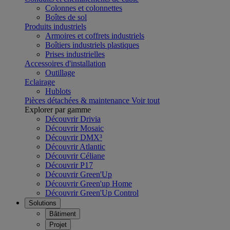
Colonnes et colonnettes
Boîtes de sol
Produits industriels
Armoires et coffrets industriels
Boîtiers industriels plastiques
Prises industrielles
Accessoires d'installation
Outillage
Eclairage
Hublots
Pièces détachées & maintenance
Voir tout
Explorer par gamme
Découvrir Drivia
Découvrir Mosaic
Découvrir DMX³
Découvrir Atlantic
Découvrir Céliane
Découvrir P17
Découvrir Green'Up
Découvrir Green'up Home
Découvrir Green'Up Control
Solutions
Bâtiment
Projet