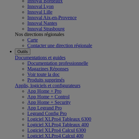
Innoval Bordeaux
Innoval Lyon
Innoval Lille
Innoval Aix-en-Provence
Innoval Nantes
Innoval Strasbourg
Nos directions régionales
Carte
Contacter une direction régionale
Outils
Documentations et guides
Documentation professionnelle
Magazines Réponses
Voir toute la doc
Produits supprimés
Applis, logiciels et configurateurs
App Home + Pro
App Home + Control
App Home + Security
App Legrand Pro
Legrand Config Pro
Logiciel XLPro4 Tableaux 6300
Logiciel XLPro4 Tableaux 400
Logiciel XLPro4 Calcul 6300
Logiciel XLPro4 Calcul 400