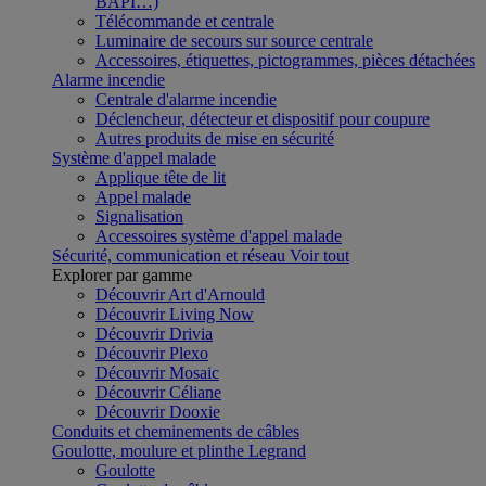
BAPI…)
Télécommande et centrale
Luminaire de secours sur source centrale
Accessoires, étiquettes, pictogrammes, pièces détachées
Alarme incendie
Centrale d'alarme incendie
Déclencheur, détecteur et dispositif pour coupure
Autres produits de mise en sécurité
Système d'appel malade
Applique tête de lit
Appel malade
Signalisation
Accessoires système d'appel malade
Sécurité, communication et réseau
Voir tout
Explorer par gamme
Découvrir Art d'Arnould
Découvrir Living Now
Découvrir Drivia
Découvrir Plexo
Découvrir Mosaic
Découvrir Céliane
Découvrir Dooxie
Conduits et cheminements de câbles
Goulotte, moulure et plinthe Legrand
Goulotte