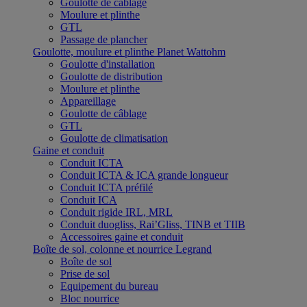
Goulotte de câblage
Moulure et plinthe
GTL
Passage de plancher
Goulotte, moulure et plinthe Planet Wattohm
Goulotte d'installation
Goulotte de distribution
Moulure et plinthe
Appareillage
Goulotte de câblage
GTL
Goulotte de climatisation
Gaine et conduit
Conduit ICTA
Conduit ICTA & ICA grande longueur
Conduit ICTA préfilé
Conduit ICA
Conduit rigide IRL, MRL
Conduit duogliss, Rai’Gliss, TINB et TIIB
Accessoires gaine et conduit
Boîte de sol, colonne et nourrice Legrand
Boîte de sol
Prise de sol
Equipement du bureau
Bloc nourrice