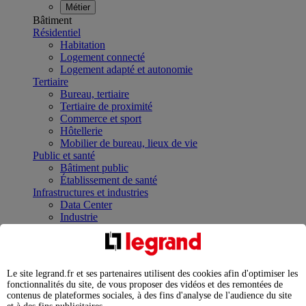
Métier
Bâtiment
Résidentiel
Habitation
Logement connecté
Logement adapté et autonomie
Tertiaire
Bureau, tertiaire
Tertiaire de proximité
Commerce et sport
Hôtellerie
Mobilier de bureau, lieux de vie
Public et santé
Bâtiment public
Établissement de santé
Infrastructures et industries
Data Center
Industrie
Infrastructures
À la une
Contrôler et planifier le fonctionnement des appareils
électriques avec le contacteur connecté
Le site legrand.fr et ses partenaires utilisent des cookies afin d'optimiser les
Répartir et optimiser son tableau électrique
fonctionnalités du site, de vous proposer des vidéos et des remontées de
Legrand Data Center Solutions : concentrer les
contenus de plateformes sociales, à des fins d'analyse de l'audience du site
expertises au service de vos performances