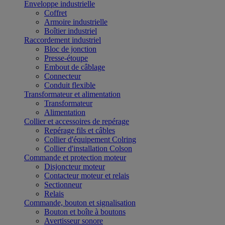
Enveloppe industrielle
Coffret
Armoire industrielle
Boîtier industriel
Raccordement industriel
Bloc de jonction
Presse-étoupe
Embout de câblage
Connecteur
Conduit flexible
Transformateur et alimentation
Transformateur
Alimentation
Collier et accessoires de repérage
Repérage fils et câbles
Collier d'équipement Colring
Collier d'installation Colson
Commande et protection moteur
Disjoncteur moteur
Contacteur moteur et relais
Sectionneur
Relais
Commande, bouton et signalisation
Bouton et boîte à boutons
Avertisseur sonore