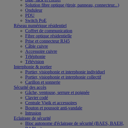
Solution fibre optique (tiroir, panneau, connecteur...)
Onduleur
PDU
Switch PoE
Réseau numérique résidentiel
Coffret de communication
Fibre optique résidentielle
Prise et connecteur RJ45
Câble cuivre
Accessoire cuivre
Téléphonie
Télévision
Interphonie & portier
Portier, visiophonie et interphonie individuel
Portier, visiophonie et interphonie collectif
Carillon et sonnerie
Sécurité des accès
Gâche, ventouse, serrure et poignée
Clavier codé
Centrale Vigik et accessoires
Bouton et poussoir anti-vandale
Intrusion
Eclairage de sécurité
Bloc autonome d'éclairage de sécurité (BAES, BAEH,