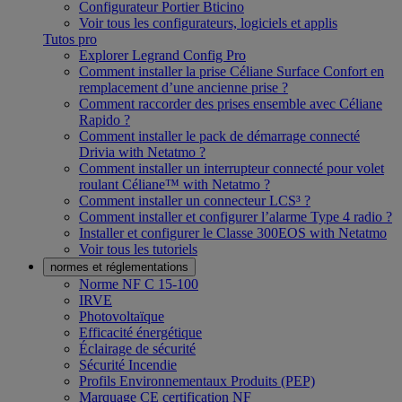
Configurateur Portier Bticino
Voir tous les configurateurs, logiciels et applis
Tutos pro
Explorer Legrand Config Pro
Comment installer la prise Céliane Surface Confort en
remplacement d’une ancienne prise ?
Comment raccorder des prises ensemble avec Céliane
Rapido ?
Comment installer le pack de démarrage connecté
Drivia with Netatmo ?
Comment installer un interrupteur connecté pour volet
roulant Céliane™ with Netatmo ?
Comment installer un connecteur LCS³ ?
Comment installer et configurer l’alarme Type 4 radio ?
Installer et configurer le Classe 300EOS with Netatmo
Voir tous les tutoriels
normes et réglementations
Norme NF C 15-100
IRVE
Photovoltaïque
Efficacité énergétique
Éclairage de sécurité
Sécurité Incendie
Profils Environnementaux Produits (PEP)
Marquage CE certification NF