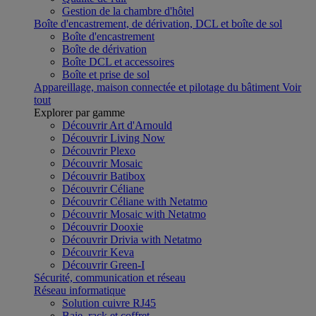
Gestion de la chambre d'hôtel
Boîte d'encastrement, de dérivation, DCL et boîte de sol
Boîte d'encastrement
Boîte de dérivation
Boîte DCL et accessoires
Boîte et prise de sol
Appareillage, maison connectée et pilotage du bâtiment
Voir
tout
Explorer par gamme
Découvrir Art d'Arnould
Découvrir Living Now
Découvrir Plexo
Découvrir Mosaic
Découvrir Batibox
Découvrir Céliane
Découvrir Céliane with Netatmo
Découvrir Mosaic with Netatmo
Découvrir Dooxie
Découvrir Drivia with Netatmo
Découvrir Keva
Découvrir Green-I
Sécurité, communication et réseau
Réseau informatique
Solution cuivre RJ45
Baie, rack et coffret