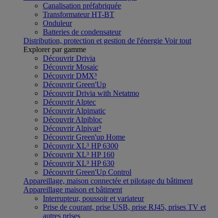
Canalisation préfabriquée
Transformateur HT-BT
Onduleur
Batteries de condensateur
Distribution, protection et gestion de l'énergie
Voir tout
Explorer par gamme
Découvrir Drivia
Découvrir Mosaic
Découvrir DMX³
Découvrir Green'Up
Découvrir Drivia with Netatmo
Découvrir Alptec
Découvrir Alpimatic
Découvrir Alpibloc
Découvrir Alpivar³
Découvrir Green'up Home
Découvrir XL³ HP 6300
Découvrir XL³ HP 160
Découvrir XL³ HP 630
Découvrir Green'Up Control
Appareillage, maison connectée et pilotage du bâtiment
Appareillage maison et bâtiment
Interrupteur, poussoir et variateur
Prise de courant, prise USB, prise RJ45, prises TV et
autres prises