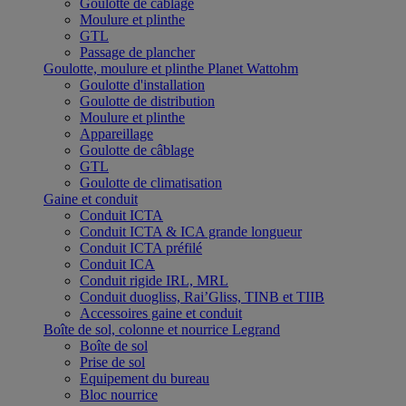
Goulotte de câblage
Moulure et plinthe
GTL
Passage de plancher
Goulotte, moulure et plinthe Planet Wattohm
Goulotte d'installation
Goulotte de distribution
Moulure et plinthe
Appareillage
Goulotte de câblage
GTL
Goulotte de climatisation
Gaine et conduit
Conduit ICTA
Conduit ICTA & ICA grande longueur
Conduit ICTA préfilé
Conduit ICA
Conduit rigide IRL, MRL
Conduit duogliss, Rai’Gliss, TINB et TIIB
Accessoires gaine et conduit
Boîte de sol, colonne et nourrice Legrand
Boîte de sol
Prise de sol
Equipement du bureau
Bloc nourrice