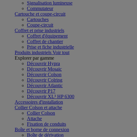
Signalisation lumineuse
Commutateur
Cartouche et coupe-circuit
Cartouches
Coupe-circuit
Coffret et prise industriels
Coffret d'équipement
Coffret de chantier
Prise et fiche industrielle
Produits industriels
Voir tout
Explorer par gamme
Découvrir Hypra
Découvrir Mosaic
Découvrir Colson
Découvrir Colring
Découvrir Atlantic
Découvrir P17
Découvrir XL³ HP 6300
Accessoires d'installation
Collier Colson et attache
Collier Colson
Attache
Fixation de conduits
Boîte et borne de connexion
Boîte de dérivation