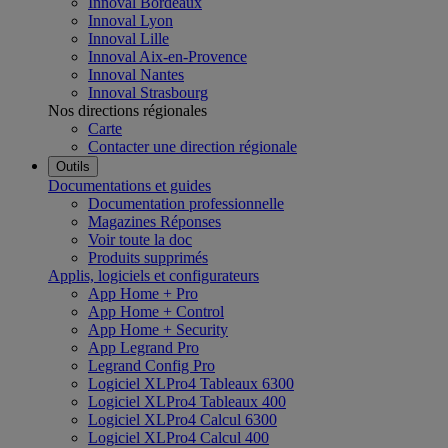
Innoval Bordeaux
Innoval Lyon
Innoval Lille
Innoval Aix-en-Provence
Innoval Nantes
Innoval Strasbourg
Nos directions régionales
Carte
Contacter une direction régionale
Outils
Documentations et guides
Documentation professionnelle
Magazines Réponses
Voir toute la doc
Produits supprimés
Applis, logiciels et configurateurs
App Home + Pro
App Home + Control
App Home + Security
App Legrand Pro
Legrand Config Pro
Logiciel XLPro4 Tableaux 6300
Logiciel XLPro4 Tableaux 400
Logiciel XLPro4 Calcul 6300
Logiciel XLPro4 Calcul 400