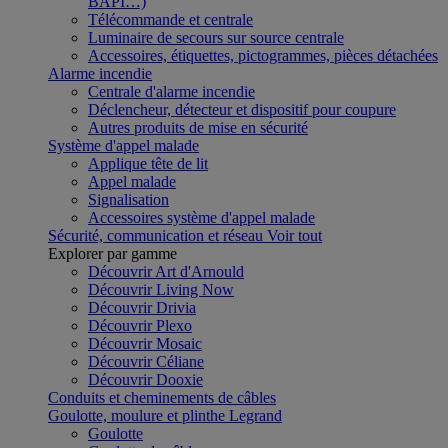
BAPI…)
Télécommande et centrale
Luminaire de secours sur source centrale
Accessoires, étiquettes, pictogrammes, pièces détachées
Alarme incendie
Centrale d'alarme incendie
Déclencheur, détecteur et dispositif pour coupure
Autres produits de mise en sécurité
Système d'appel malade
Applique tête de lit
Appel malade
Signalisation
Accessoires système d'appel malade
Sécurité, communication et réseau
Voir tout
Explorer par gamme
Découvrir Art d'Arnould
Découvrir Living Now
Découvrir Drivia
Découvrir Plexo
Découvrir Mosaic
Découvrir Céliane
Découvrir Dooxie
Conduits et cheminements de câbles
Goulotte, moulure et plinthe Legrand
Goulotte