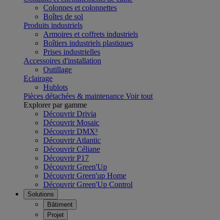
Colonnes et colonnettes
Boîtes de sol
Produits industriels
Armoires et coffrets industriels
Boîtiers industriels plastiques
Prises industrielles
Accessoires d'installation
Outillage
Eclairage
Hublots
Pièces détachées & maintenance
Voir tout
Explorer par gamme
Découvrir Drivia
Découvrir Mosaic
Découvrir DMX³
Découvrir Atlantic
Découvrir Céliane
Découvrir P17
Découvrir Green'Up
Découvrir Green'up Home
Découvrir Green'Up Control
Solutions
Bâtiment
Projet