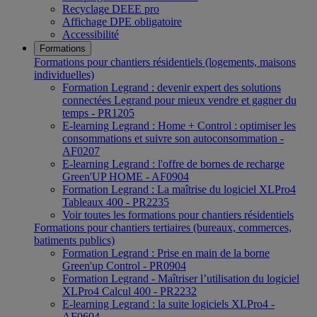
Recyclage DEEE pro
Affichage DPE obligatoire
Accessibilité
Formations
Formations pour chantiers résidentiels (logements, maisons
individuelles)
Formation Legrand : devenir expert des solutions
connectées Legrand pour mieux vendre et gagner du
temps - PR1205
E-learning Legrand : Home + Control : optimiser les
consommations et suivre son autoconsommation -
AF0207
E-learning Legrand : l'offre de bornes de recharge
Green'UP HOME - AF0904
Formation Legrand : La maîtrise du logiciel XLPro4
Tableaux 400 - PR2235
Voir toutes les formations pour chantiers résidentiels
Formations pour chantiers tertiaires (bureaux, commerces,
batiments publics)
Formation Legrand : Prise en main de la borne
Green'up Control - PR0904
Formation Legrand - Maîtriser l’utilisation du logiciel
XLPro4 Calcul 400 - PR2232
E-learning Legrand : la suite logiciels XLPro4 -
AF0604