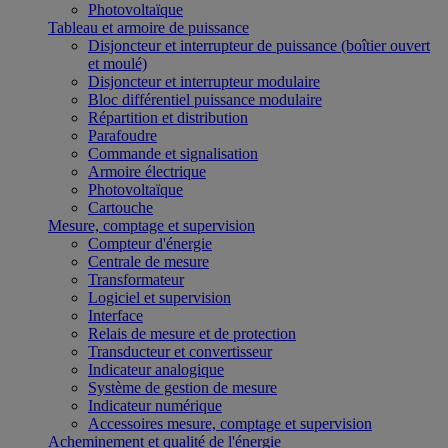
Photovoltaïque
Tableau et armoire de puissance
Disjoncteur et interrupteur de puissance (boîtier ouvert
et moulé)
Disjoncteur et interrupteur modulaire
Bloc différentiel puissance modulaire
Répartition et distribution
Parafoudre
Commande et signalisation
Armoire électrique
Photovoltaïque
Cartouche
Mesure, comptage et supervision
Compteur d'énergie
Centrale de mesure
Transformateur
Logiciel et supervision
Interface
Relais de mesure et de protection
Transducteur et convertisseur
Indicateur analogique
Système de gestion de mesure
Indicateur numérique
Accessoires mesure, comptage et supervision
Acheminement et qualité de l'énergie