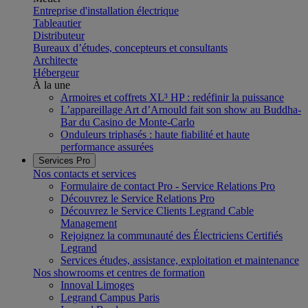
Entreprise d'installation électrique
Tableautier
Distributeur
Bureaux d’études, concepteurs et consultants
Architecte
Hébergeur
À la une
Armoires et coffrets XL³ HP : redéfinir la puissance
L’appareillage Art d’Arnould fait son show au Buddha-
Bar du Casino de Monte-Carlo
Onduleurs triphasés : haute fiabilité et haute
performance assurées
Services Pro
Nos contacts et services
Formulaire de contact Pro - Service Relations Pro
Découvrez le Service Relations Pro
Découvrez le Service Clients Legrand Cable
Management
Rejoignez la communauté des Électriciens Certifiés
Legrand
Services études, assistance, exploitation et maintenance
Nos showrooms et centres de formation
Innoval Limoges
Legrand Campus Paris