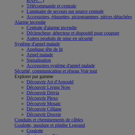
BAPI…)
Télécommande et centrale
Luminaire de secours sur source centrale
Accessoires, étiquettes, pictogrammes, pièces détachées
Alarme incendie
Centrale d'alarme incendie
Déclencheur, détecteur et dispositif pour coupure
Autres produits de mise en sécurité
Système d'appel malade
Applique tête de lit
Appel malade
Signalisation
Accessoires système d'appel malade
Sécurité, communication et réseau
Voir tout
Explorer par gamme
Découvrir Art d'Arnould
Découvrir Living Now
Découvrir Drivia
Découvrir Plexo
Découvrir Mosaic
Découvrir Céliane
Découvrir Dooxie
Conduits et cheminements de câbles
Goulotte, moulure et plinthe Legrand
Goulotte