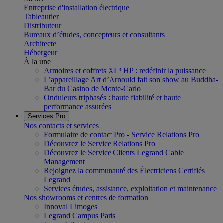
Entreprise d'installation électrique
Tableautier
Distributeur
Bureaux d’études, concepteurs et consultants
Architecte
Hébergeur
À la une
Armoires et coffrets XL³ HP : redéfinir la puissance
L’appareillage Art d’Arnould fait son show au Buddha-
Bar du Casino de Monte-Carlo
Onduleurs triphasés : haute fiabilité et haute
performance assurées
Services Pro
Nos contacts et services
Formulaire de contact Pro - Service Relations Pro
Découvrez le Service Relations Pro
Découvrez le Service Clients Legrand Cable
Management
Rejoignez la communauté des Électriciens Certifiés
Legrand
Services études, assistance, exploitation et maintenance
Nos showrooms et centres de formation
Innoval Limoges
Legrand Campus Paris