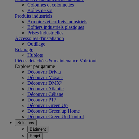
Colonnes et colonnettes
Boîtes de sol
Produits industriels
Armoires et coffrets industriels
Boîtiers industriels plastiques
Prises industrielles
Accessoires d'installation
Outillage
Eclairage
Hublots
Pièces détachées & maintenance
Voir tout
Explorer par gamme
Découvrir Drivia
Découvrir Mosaic
Découvrir DMX³
Découvrir Atlantic
Découvrir Céliane
Découvrir P17
Découvrir Green'Up
Découvrir Green'up Home
Découvrir Green'Up Control
Solutions
Bâtiment
Projet