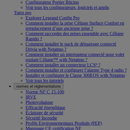
Configurateur Portier Bticino
Voir tous les configurateurs, logiciels et applis
Tutos pro
Explorer Legrand Config Pro
Comment installer la prise Céliane Surface Confort en
remplacement d’une ancienne prise ?
Comment raccorder des prises ensemble avec Céliane
Rapido ?
Comment installer le pack de démarrage connecté
Drivia with Netatmo ?
Comment installer un interrupteur connecté pour volet
roulant Céliane™ with Netatmo ?
Comment installer un connecteur LCS³ ?
Comment installer et configurer l’alarme Type 4 radio ?
Installer et configurer le Classe 300EOS with Netatmo
Voir tous les tutoriels
normes et réglementations
Norme NF C 15-100
IRVE
Photovoltaïque
Efficacité énergétique
Éclairage de sécurité
Sécurité Incendie
Profils Environnementaux Produits (PEP)
Marquage CE certification NF