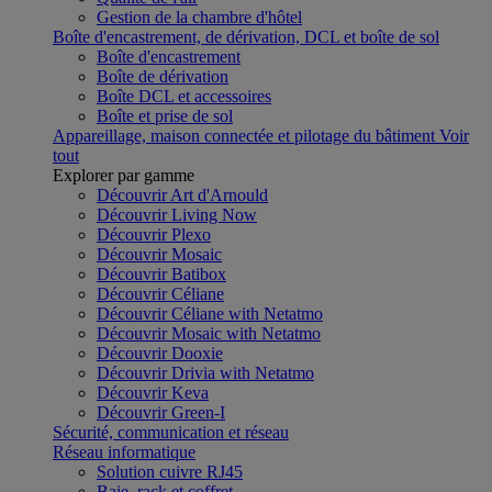
Gestion de la chambre d'hôtel
Boîte d'encastrement, de dérivation, DCL et boîte de sol
Boîte d'encastrement
Boîte de dérivation
Boîte DCL et accessoires
Boîte et prise de sol
Appareillage, maison connectée et pilotage du bâtiment
Voir
tout
Explorer par gamme
Découvrir Art d'Arnould
Découvrir Living Now
Découvrir Plexo
Découvrir Mosaic
Découvrir Batibox
Découvrir Céliane
Découvrir Céliane with Netatmo
Découvrir Mosaic with Netatmo
Découvrir Dooxie
Découvrir Drivia with Netatmo
Découvrir Keva
Découvrir Green-I
Sécurité, communication et réseau
Réseau informatique
Solution cuivre RJ45
Baie, rack et coffret