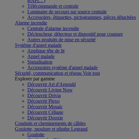
BAPI…)
Télécommande et centrale
Luminaire de secours sur source centrale
Accessoires, étiquettes, pictogrammes, pièces détachées
Alarme incendie
Centrale d'alarme incendie
Déclencheur, détecteur et dispositif pour coupure
Autres produits de mise en sécurité
Système d'appel malade
Applique tête de lit
Appel malade
Signalisation
Accessoires système d'appel malade
Sécurité, communication et réseau
Voir tout
Explorer par gamme
Découvrir Art d'Arnould
Découvrir Living Now
Découvrir Drivia
Découvrir Plexo
Découvrir Mosaic
Découvrir Céliane
Découvrir Dooxie
Conduits et cheminements de câbles
Goulotte, moulure et plinthe Legrand
Goulotte