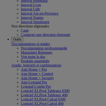
Innoval Bordeaux
Innoval Lyon
Innoval Lille
Innoval Aix-en-Provence
Innoval Nantes
Innoval Strasbourg
Nos directions régionales
Carte
Contacter une direction régionale
Outils
Documentations et guides
Documentation professionnelle
Magazines Réponses
Voir toute la doc
Produits supprimés
Applis, logiciels et configurateurs
App Home + Pro
App Home + Control
App Home + Security
App Legrand Pro
Legrand Config Pro
Logiciel XLPro4 Tableaux 6300
Logiciel XLPro4 Tableaux 400
Logiciel XLPro4 Calcul 6300
Logiciel XLPro4 Calcul 400