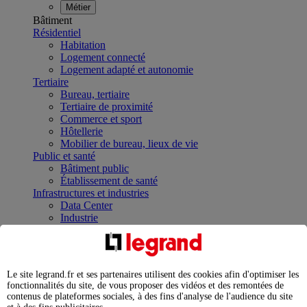
Métier
Bâtiment
Résidentiel
Habitation
Logement connecté
Logement adapté et autonomie
Tertiaire
Bureau, tertiaire
Tertiaire de proximité
Commerce et sport
Hôtellerie
Mobilier de bureau, lieux de vie
Public et santé
Bâtiment public
Établissement de santé
Infrastructures et industries
Data Center
Industrie
Infrastructures
À la une
Contrôler et planifier le fonctionnement des appareils
électriques avec le contacteur connecté
Le site legrand.fr et ses partenaires utilisent des cookies afin d'optimiser les
Répartir et optimiser son tableau électrique
fonctionnalités du site, de vous proposer des vidéos et des remontées de
Legrand Data Center Solutions : concentrer les
contenus de plateformes sociales, à des fins d'analyse de l'audience du site
expertises au service de vos performances