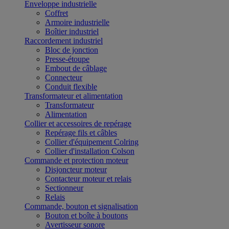
Enveloppe industrielle
Coffret
Armoire industrielle
Boîtier industriel
Raccordement industriel
Bloc de jonction
Presse-étoupe
Embout de câblage
Connecteur
Conduit flexible
Transformateur et alimentation
Transformateur
Alimentation
Collier et accessoires de repérage
Repérage fils et câbles
Collier d'équipement Colring
Collier d'installation Colson
Commande et protection moteur
Disjoncteur moteur
Contacteur moteur et relais
Sectionneur
Relais
Commande, bouton et signalisation
Bouton et boîte à boutons
Avertisseur sonore