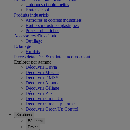
Colonnes et colonnettes
Boîtes de sol
Produits industriels
Armoires et coffrets industriels
Boîtiers industriels plastiques
Prises industrielles
Accessoires d'installation
Outillage
Eclairage
Hublots
Pièces détachées & maintenance
Voir tout
Explorer par gamme
Découvrir Drivia
Découvrir Mosaic
Découvrir DMX³
Découvrir Atlantic
Découvrir Céliane
Découvrir P17
Découvrir Green'Up
Découvrir Green'up Home
Découvrir Green'Up Control
Solutions
Bâtiment
Projet