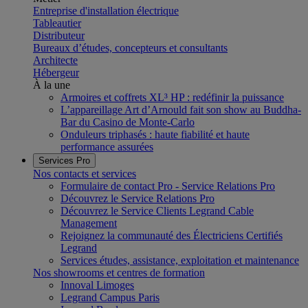
Entreprise d'installation électrique
Tableautier
Distributeur
Bureaux d’études, concepteurs et consultants
Architecte
Hébergeur
À la une
Armoires et coffrets XL³ HP : redéfinir la puissance
L’appareillage Art d’Arnould fait son show au Buddha-
Bar du Casino de Monte-Carlo
Onduleurs triphasés : haute fiabilité et haute
performance assurées
Services Pro
Nos contacts et services
Formulaire de contact Pro - Service Relations Pro
Découvrez le Service Relations Pro
Découvrez le Service Clients Legrand Cable
Management
Rejoignez la communauté des Électriciens Certifiés
Legrand
Services études, assistance, exploitation et maintenance
Nos showrooms et centres de formation
Innoval Limoges
Legrand Campus Paris