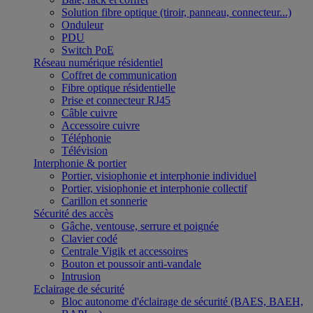
Solution fibre optique (tiroir, panneau, connecteur...)
Onduleur
PDU
Switch PoE
Réseau numérique résidentiel
Coffret de communication
Fibre optique résidentielle
Prise et connecteur RJ45
Câble cuivre
Accessoire cuivre
Téléphonie
Télévision
Interphonie & portier
Portier, visiophonie et interphonie individuel
Portier, visiophonie et interphonie collectif
Carillon et sonnerie
Sécurité des accès
Gâche, ventouse, serrure et poignée
Clavier codé
Centrale Vigik et accessoires
Bouton et poussoir anti-vandale
Intrusion
Eclairage de sécurité
Bloc autonome d'éclairage de sécurité (BAES, BAEH,