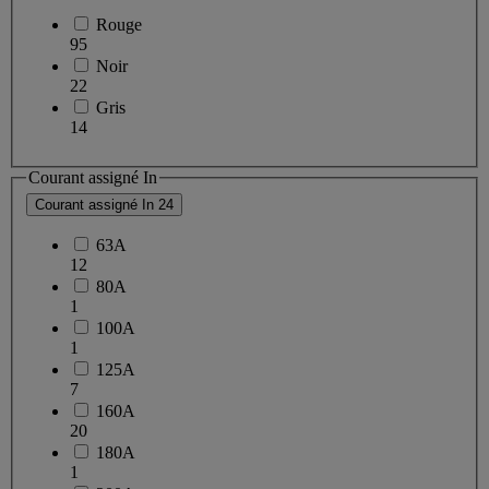
Rouge
95
Noir
22
Gris
14
Courant assigné In
Courant assigné In
24
63A
12
80A
1
100A
1
125A
7
160A
20
180A
1