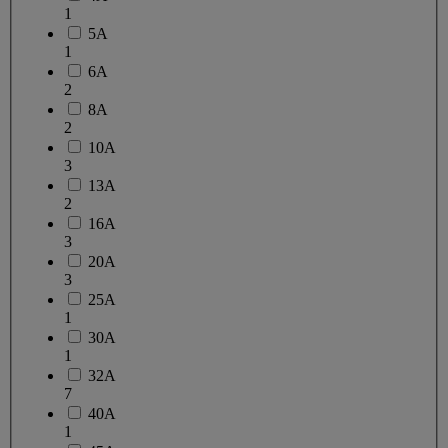
1
5A
1
6A
2
8A
2
10A
3
13A
2
16A
3
20A
3
25A
1
30A
1
32A
7
40A
1