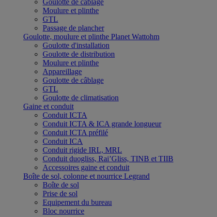
Goulotte de câblage
Moulure et plinthe
GTL
Passage de plancher
Goulotte, moulure et plinthe Planet Wattohm
Goulotte d'installation
Goulotte de distribution
Moulure et plinthe
Appareillage
Goulotte de câblage
GTL
Goulotte de climatisation
Gaine et conduit
Conduit ICTA
Conduit ICTA & ICA grande longueur
Conduit ICTA préfilé
Conduit ICA
Conduit rigide IRL, MRL
Conduit duogliss, Rai’Gliss, TINB et TIIB
Accessoires gaine et conduit
Boîte de sol, colonne et nourrice Legrand
Boîte de sol
Prise de sol
Equipement du bureau
Bloc nourrice