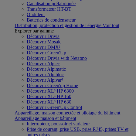
Canalisation préfabriquée
Transformateur HT-BT
Onduleur
Batteries de condensateur
Distribution, protection et gestion de l'énergie
Voir tout
Explorer par gamme
Découvrir Drivia
Découvrir Mosaic
Découvrir DMX³
Découvrir Green'Up
Découvrir Drivia with Netatmo
Découvrir Alptec
Découvrir Alpimatic
Découvrir Alpibloc
Découvrir Alpivar³
Découvrir Green'up Home
Découvrir XL³ HP 6300
Découvrir XL³ HP 160
Découvrir XL³ HP 630
Découvrir Green'Up Control
Appareillage, maison connectée et pilotage du bâtiment
Appareillage maison et bâtiment
Interrupteur, poussoir et variateur
Prise de courant, prise USB, prise RJ45, prises TV et
autres prises