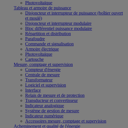
Photovoltaïque
Tableau et armoire de puissance
Disjoncteur et interrupteur de puissance (boîtier ouvert
et moulé)
Disjoncteur et interrupteur modulaire
Bloc différentiel puissance modulaire
Répartition et distribution
Parafoudre
Commande et signalisation
Armoire électrique
Photovoltaïque
Cartouche
Mesure, comptage et supervision
Compteur d'énergie
Centrale de mesure
Transformateur
Logiciel et supervision
Interface
Relais de mesure et de protection
Transducteur et convertisseur
Indicateur analogique
Système de gestion de mesure
Indicateur numérique
Accessoires mesure, comptage et supervision
Acheminement et qualité de l'énergie