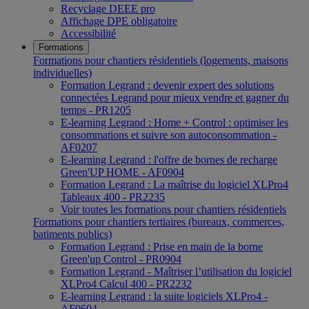
Recyclage DEEE pro
Affichage DPE obligatoire
Accessibilité
Formations
Formations pour chantiers résidentiels (logements, maisons
individuelles)
Formation Legrand : devenir expert des solutions
connectées Legrand pour mieux vendre et gagner du
temps - PR1205
E-learning Legrand : Home + Control : optimiser les
consommations et suivre son autoconsommation -
AF0207
E-learning Legrand : l'offre de bornes de recharge
Green'UP HOME - AF0904
Formation Legrand : La maîtrise du logiciel XLPro4
Tableaux 400 - PR2235
Voir toutes les formations pour chantiers résidentiels
Formations pour chantiers tertiaires (bureaux, commerces,
batiments publics)
Formation Legrand : Prise en main de la borne
Green'up Control - PR0904
Formation Legrand - Maîtriser l’utilisation du logiciel
XLPro4 Calcul 400 - PR2232
E-learning Legrand : la suite logiciels XLPro4 -
AF0604