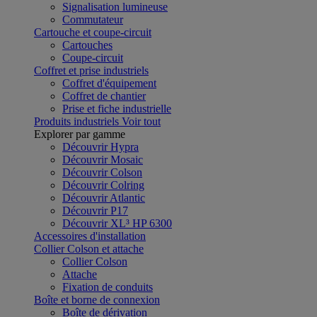
Signalisation lumineuse
Commutateur
Cartouche et coupe-circuit
Cartouches
Coupe-circuit
Coffret et prise industriels
Coffret d'équipement
Coffret de chantier
Prise et fiche industrielle
Produits industriels
Voir tout
Explorer par gamme
Découvrir Hypra
Découvrir Mosaic
Découvrir Colson
Découvrir Colring
Découvrir Atlantic
Découvrir P17
Découvrir XL³ HP 6300
Accessoires d'installation
Collier Colson et attache
Collier Colson
Attache
Fixation de conduits
Boîte et borne de connexion
Boîte de dérivation